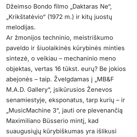
Džeimso Bondo filmo „Daktaras Ne“,
„Krikštatėvio“ (1972 m.) ir kitų juostų
melodijas.
Ar žmonijos techninio, meistriškumo
paveldo ir šiuolaikinės kūrybinės minties
sintezė, o veikiau – mechaninio meno
objektas, vertas 16 tūkst. eurų? Be jokios
abejonės – taip. Žvelgdamas į „MB&F
M.A.D. Gallery“, įsikūrusios Ženevos
senamiestyje, eksponatus, tarp kurių – ir
„MusicMachine 3“, jauti ore plevenančią
Maximiliano Büsserio mintį, kad
suaugusiųjų kūrybiškumas yra išlikusi