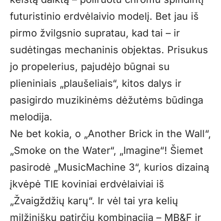
futuristinio erdvėlaivio modelį. Bet jau iš
pirmo žvilgsnio supratau, kad tai – ir
sudėtingas mechaninis objektas. Prisukus
jo propelerius, pajudėjo būgnai su
plieniniais „plaušeliais“, kitos dalys ir
pasigirdo muzikinėms dėžutėms būdinga
melodija.
Ne bet kokia, o „Another Brick in the Wall“,
„Smoke on the Water“, „Imagine“! Šiemet
pasirodė „MusicMachine 3“, kurios dizainą
įkvėpė TIE koviniai erdvėlaiviai iš
„Žvaigždžių karų“. Ir vėl tai yra kelių
milžiniškų patirčių kombinacija – MB&F ir