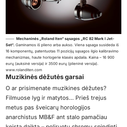
Mechaninės „Roland Iten“ sąsagos
„RC 82 Mark I Jet-
Set“.
Gaminamos iš plieno arba aukso. Viena sąsaga susideda iš
16 komponentų, patentuotas 11 pozicijų sąsagos ilgio kalibravimo
mechanizmas, haute horlogerie klasės apdaila. Kaina – 16 900
eurų (auksinė versija) ir 3500 eurų (plieninė versija).
www.rolanditen.com
Muzikinės dėžutės garsai
O ar prisimenate muzikines dėžutes?
Filmuose lyg ir matytos… Prieš trejus
metus pas šveicarų horologijos
anarchistus MB&F ant stalo pamačiau
keistą daiktą – poliruotu chromu spindintį