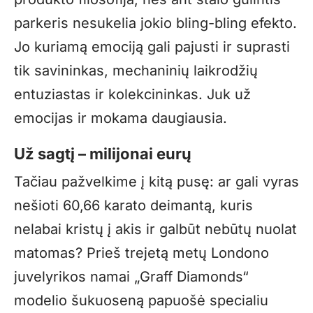
parkeris nesukelia jokio bling-bling efekto.
Jo kuriamą emociją gali pajusti ir suprasti
tik savininkas, mechaninių laikrodžių
entuziastas ir kolekcininkas. Juk už
emocijas ir mokama daugiausia.
Už sagtį – milijonai eurų
Tačiau pažvelkime į kitą pusę: ar gali vyras
nešioti 60,66 karato deimantą, kuris
nelabai kristų į akis ir galbūt nebūtų nuolat
matomas? Prieš trejetą metų Londono
juvelyrikos namai „Graff Diamonds“
modelio šukuoseną papuošė specialiu