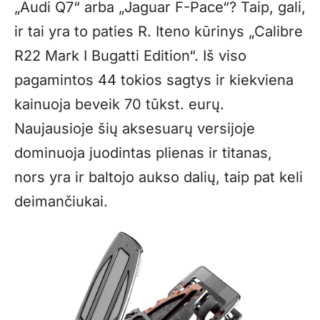
„Audi Q7“ arba „Jaguar F-Pace“? Taip, gali,
ir tai yra to paties R. Iteno kūrinys „Calibre
R22 Mark I Bugatti Edition“. Iš viso
pagamintos 44 tokios sagtys ir kiekviena
kainuoja beveik 70 tūkst. eurų.
Naujausioje šių aksesuarų versijoje
dominuoja juodintas plienas ir titanas,
nors yra ir baltojo aukso dalių, taip pat keli
deimančiukai.