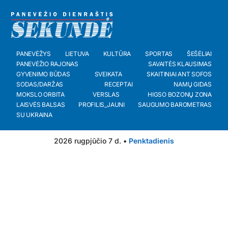
PANEVĖŽYS
LIETUVA
KULTŪRA
SPORTAS
ŠEŠĖLIAI
PANEVĖŽIO RAJONAS
SAVAITĖS KLAUSIMAS
GYVENIMO BŪDAS
SVEIKATA
SKAITINIAI ANT SOFOS
SODAS/DARŽAS
RECEPTAI
NAMŲ GIDAS
MOKSLO ORBITA
VERSLAS
HIGSO BOZONŲ ZONA
LAISVĖS BALSAS
PROFILIS_JAUNI
SAUGUMO BAROMETRAS
SU UKRAINA
2026 rugpjūčio 7 d. •
Penktadienis