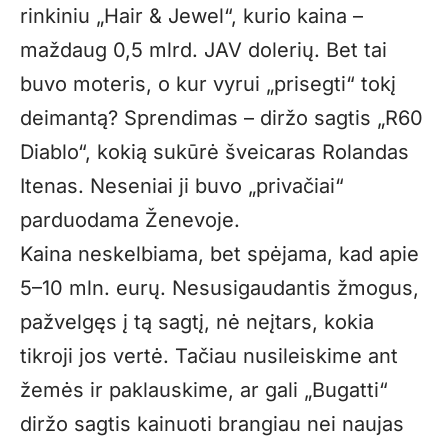
rinkiniu „Hair & Jewel“, kurio kaina –
maždaug 0,5 mlrd. JAV dolerių. Bet tai
buvo moteris, o kur vyrui „prisegti“ tokį
deimantą? Sprendimas – diržo sagtis „R60
Diablo“, kokią sukūrė šveicaras Rolandas
Itenas. Neseniai ji buvo „privačiai“
parduodama Ženevoje.
Kaina neskelbiama, bet spėjama, kad apie
5–10 mln. eurų. Nesusigaudantis žmogus,
pažvelgęs į tą sagtį, nė neįtars, kokia
tikroji jos vertė. Tačiau nusileiskime ant
žemės ir paklauskime, ar gali „Bugatti“
diržo sagtis kainuoti brangiau nei naujas