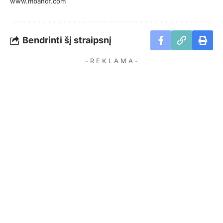
www.mbandf.com
Bendrinti šį straipsnį
- R E K L A M A -