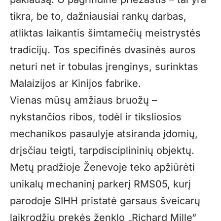
tikra, be to, dažniausiai rankų darbas,
atliktas laikantis šimtamečių meistrystės
tradicijų. Tos specifinės dvasinės auros
neturi net ir tobulas įrenginys, surinktas
Malaizijos ar Kinijos fabrike.
Vienas mūsų amžiaus bruožų –
nykstančios ribos, todėl ir tiksliosios
mechanikos pasaulyje atsiranda įdomių,
drįsčiau teigti, tarpdisciplininių objektų.
Metų pradžioje Ženevoje teko apžiūrėti
unikalų mechaninį parkerį RMS05, kurį
parodoje SIHH pristatė garsaus šveicarų
laikrodžių prekės ženklo „Richard Mille“