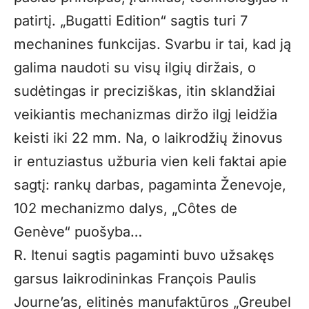
patirtį. „Bugatti Edition“ sagtis turi 7
mechanines funkcijas. Svarbu ir tai, kad ją
galima naudoti su visų ilgių diržais, o
sudėtingas ir preciziškas, itin sklandžiai
veikiantis mechanizmas diržo ilgį leidžia
keisti iki 22 mm. Na, o laikrodžių žinovus
ir entuziastus užburia vien keli faktai apie
sagtį: rankų darbas, pagaminta Ženevoje,
102 mechanizmo dalys, „Côtes de
Genève“ puošyba…
R. Itenui sagtis pagaminti buvo užsakęs
garsus laikrodininkas François Paulis
Journe’as, elitinės manufaktūros „Greubel