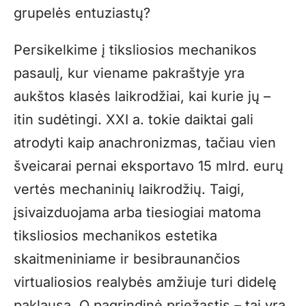
grupelės entuziastų?
Persikelkime į tiksliosios mechanikos
pasaulį, kur viename pakraštyje yra
aukštos klasės laikrodžiai, kai kurie jų –
itin sudėtingi. XXI a. tokie daiktai gali
atrodyti kaip anachronizmas, tačiau vien
šveicarai pernai eksportavo 15 mlrd. eurų
vertės mechaninių laikrodžių. Taigi,
įsivaizduojama arba tiesiogiai matoma
tiksliosios mechanikos estetika
skaitmeniniame ir besibraunančios
virtualiosios realybės amžiuje turi didelę
paklausą. O pagrindinė priežastis – tai yra