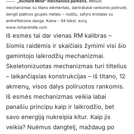
„Richard Mille“ mechaninis parkeris.
RMS05
mechanizmas su titano elementais, dantratukai rankomis poliruoti,
dengti platinos grupės metalu – rodžiu, safyro kristalas su
antirefleksine danga. Kaina – 94 tūkst. eurų.
www.richardmille.com
Iš esmės tai dar vienas RM kalibras –
šiomis raidėmis ir skaičiais žymimi visi šio
gamintojo laikrodžių mechanizmai.
Skeletonizuotas mechanizmas turi tiltelius
– laikančiąsias konstrukcijas – iš titano, 12
akmenų, visos dalys poliruotos rankomis.
Iš esmės mechanizmas veikia labai
panašiu principu kaip ir laikrodžio, bet
savo energiją nukreipia kitur. Kaip jis
veikia? Nuėmus dangtelį, maždaug po