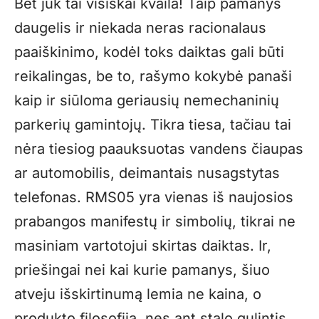
Bet juk tai visiškai kvaila! Taip pamanys
daugelis ir niekada neras racionalaus
paaiškinimo, kodėl toks daiktas gali būti
reikalingas, be to, rašymo kokybė panaši
kaip ir siūloma geriausių nemechaninių
parkerių gamintojų. Tikra tiesa, tačiau tai
nėra tiesiog paauksuotas vandens čiaupas
ar automobilis, deimantais nusagstytas
telefonas. RMS05 yra vienas iš naujosios
prabangos manifestų ir simbolių, tikrai ne
masiniam vartotojui skirtas daiktas. Ir,
priešingai nei kai kurie pamanys, šiuo
atveju išskirtinumą lemia ne kaina, o
produkto filosofija, nes ant stalo gulintis