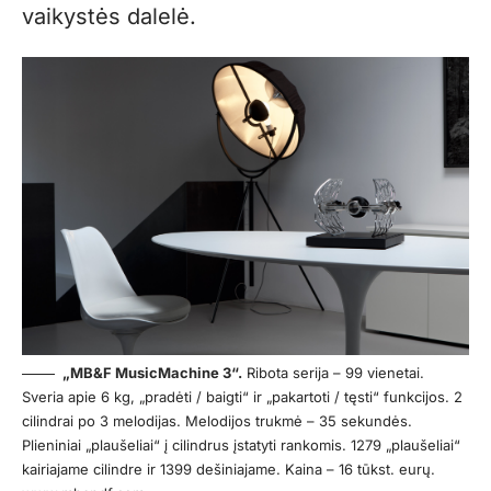
vaikystės dalelė.
„MB&F MusicMachine 3“.
Ribota serija – 99 vienetai.
Sveria apie 6 kg, „pradėti / baigti“ ir „pakartoti / tęsti“ funkcijos. 2
cilindrai po 3 melodijas. Melodijos trukmė – 35 sekundės.
Plieniniai „plaušeliai“ į cilindrus įstatyti rankomis. 1279 „plaušeliai“
kairiajame cilindre ir 1399 dešiniajame. Kaina – 16 tūkst. eurų.