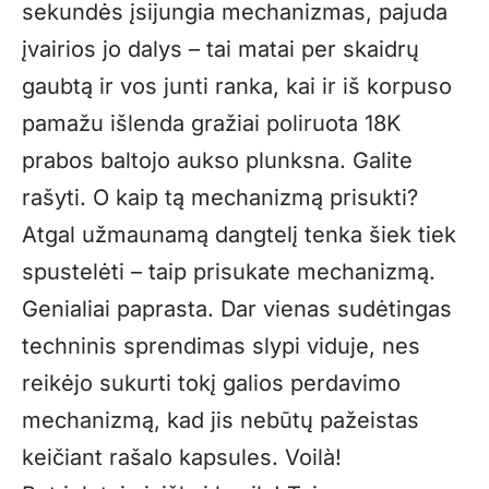
sekundės įsijungia mechanizmas, pajuda
įvairios jo dalys – tai matai per skaidrų
gaubtą ir vos junti ranka, kai ir iš korpuso
pamažu išlenda gražiai poliruota 18K
prabos baltojo aukso plunksna. Galite
rašyti. O kaip tą mechanizmą prisukti?
Atgal užmaunamą dangtelį tenka šiek tiek
spustelėti – taip prisukate mechanizmą.
Genialiai paprasta. Dar vienas sudėtingas
techninis sprendimas slypi viduje, nes
reikėjo sukurti tokį galios perdavimo
mechanizmą, kad jis nebūtų pažeistas
keičiant rašalo kapsules. Voilà!