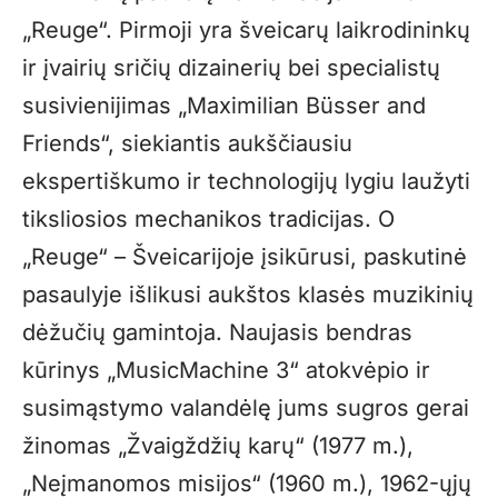
„Reuge“. Pirmoji yra šveicarų laikrodininkų
ir įvairių sričių dizainerių bei specialistų
susivienijimas „Maximilian Büsser and
Friends“, siekiantis aukščiausiu
ekspertiškumo ir technologijų lygiu laužyti
tiksliosios mechanikos tradicijas. O
„Reuge“ – Šveicarijoje įsikūrusi, paskutinė
pasaulyje išlikusi aukštos klasės muzikinių
dėžučių gamintoja. Naujasis bendras
kūrinys „MusicMachine 3“ atokvėpio ir
susimąstymo valandėlę jums sugros gerai
žinomas „Žvaigždžių karų“ (1977 m.),
„Neįmanomos misijos“ (1960 m.), 1962-ųjų