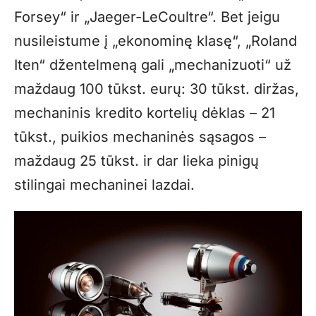
Forsey“ ir „Jaeger-LeCoultre“. Bet jeigu
nusileistume į „ekonominę klasę“, „Roland
Iten“ džentelmeną gali „mechanizuoti“ už
maždaug 100 tūkst. eurų: 30 tūkst. diržas,
mechaninis kredito kortelių dėklas – 21
tūkst., puikios mechaninės sąsagos –
maždaug 25 tūkst. ir dar lieka pinigų
stilingai mechaninei lazdai.