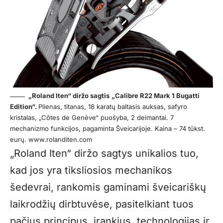
„Roland Iten“ diržo sagtis
„Calibre R22 Mark 1 Bugatti
Edition“.
Plienas, titanas, 18 karatų baltasis auksas, safyro
kristalas, „Côtes de Genève“ puošyba, 2 deimantai. 7
mechanizmo funkcijos, pagaminta Šveicarijoje. Kaina – 74 tūkst.
eurų. www.rolanditen.com
„Roland Iten“ diržo sagtys unikalios tuo,
kad jos yra tiksliosios mechanikos
šedevrai, rankomis gaminami šveicariškų
laikrodžių dirbtuvėse, pasitelkiant tuos
pačius principus, įrankius, technologijas ir