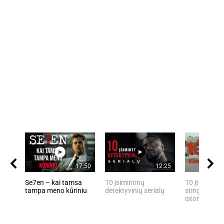
17:50
12:25
Se7en – kai tamsa
10 įsimintinų
10 įtemptų, 
tampa meno kūriniu
detektyvinių serialų
stingdančių 
istorijų