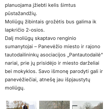
planuojama įžiebti kelis šimtus
pūstažandžių.
Moliūgų žibintais grožėtis bus galima ik
lapkričio 2-osios.
Dalį moliūgų skaptavo renginio
sumanytojai – Panevėžio miesto ir rajono
tautodailininkų asociacijos „Pantautodailė“
nariai, prie jų prisidėjo ir miesto darželiai
bei mokyklos. Savo išmonę parodyti gali ir
panevėžiečiai, atnešę jau išpjaustytų
moliūgų.