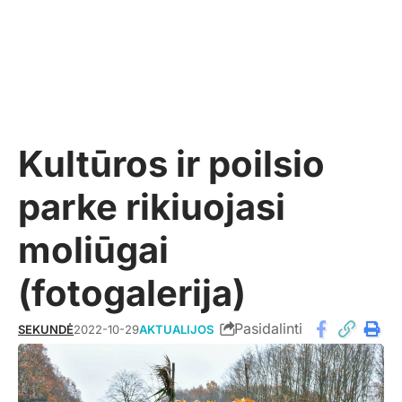
Kultūros ir poilsio
parke rikiuojasi
moliūgai
(fotogalerija)
Pasidalinti
SEKUNDĖ
2022-10-29
AKTUALIJOS