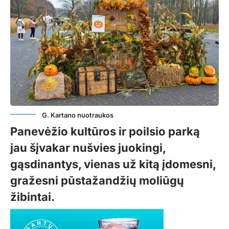
G. Kartano nuotraukos
Panevėžio kultūros ir poilsio parką
jau šįvakar nušvies juokingi,
gąsdinantys, vienas už kitą įdomesni,
gražesni pūstažandžių moliūgų
žibintai.