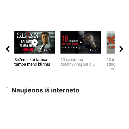
17:50
12:25
Se7en – kai tamsa
10 įsimintinų
10 įtemptų, 
tampa meno kūriniu
detektyvinių serialų
stingdančių 
istorijų
Naujienos iš interneto