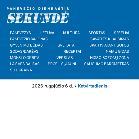
PANEVĖŽYS
LIETUVA
KULTŪRA
SPORTAS
ŠEŠĖLIAI
PANEVĖŽIO RAJONAS
SAVAITĖS KLAUSIMAS
GYVENIMO BŪDAS
SVEIKATA
SKAITINIAI ANT SOFOS
SODAS/DARŽAS
RECEPTAI
NAMŲ GIDAS
MOKSLO ORBITA
VERSLAS
HIGSO BOZONŲ ZONA
LAISVĖS BALSAS
PROFILIS_JAUNI
SAUGUMO BAROMETRAS
SU UKRAINA
2026 rugpjūčio 6 d. •
Ketvirtadienis