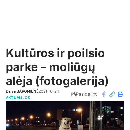
Kultūros ir poilsio
parke – moliūgų
alėja (fotogalerija)
Daiva BARONIENĖ
2021-10-24
Pasidalinti
AKTUALIJOS