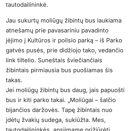
tautodailininkė.
Jau sukurtų moliūgų žibintų bus laukiama
atnešamų prie pavasariniu pavadinto
įėjimo į Kultūros ir poilsio parką – iš Parko
gatvės pusės, prie didžiojo tako, vedančio
link tiltelio. Suneštais šviečiančiais
žibintais pirmiausia bus puošiamas šis
takas.
Jei moliūgų žibintų bus daug, jais papuošti
bus ir kiti parko takai. „Moliūgai – šalčio
bijančios daržovės. Tapę žibintais nuo
įdėtų žvakių sudega, sukiūžta. Mes,
tautodailininkės, apsiimame prižiūrėti