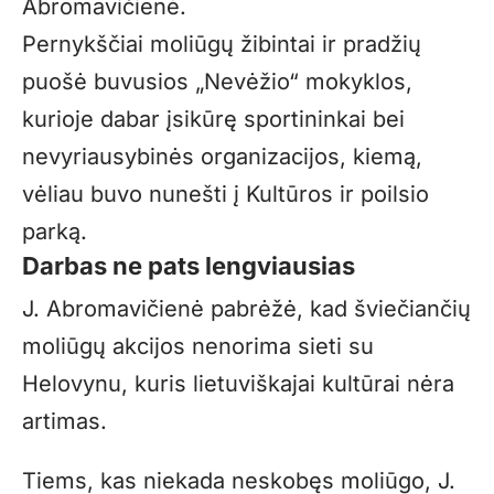
Abromavičienė.
Pernykščiai moliūgų žibintai ir pradžių
puošė buvusios „Nevėžio“ mokyklos,
kurioje dabar įsikūrę sportininkai bei
nevyriausybinės organizacijos, kiemą,
vėliau buvo nunešti į Kultūros ir poilsio
parką.
Darbas ne pats lengviausias
J. Abromavičienė pabrėžė, kad šviečiančių
moliūgų akcijos nenorima sieti su
Helovynu, kuris lietuviškajai kultūrai nėra
artimas.
Tiems, kas niekada neskobęs moliūgo, J.