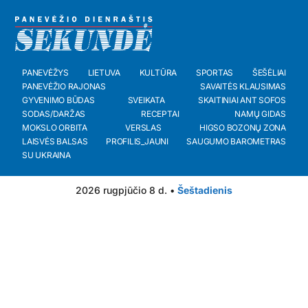
PANEVĖŽYS
LIETUVA
KULTŪRA
SPORTAS
ŠEŠĖLIAI
PANEVĖŽIO RAJONAS
SAVAITĖS KLAUSIMAS
GYVENIMO BŪDAS
SVEIKATA
SKAITINIAI ANT SOFOS
SODAS/DARŽAS
RECEPTAI
NAMŲ GIDAS
MOKSLO ORBITA
VERSLAS
HIGSO BOZONŲ ZONA
LAISVĖS BALSAS
PROFILIS_JAUNI
SAUGUMO BAROMETRAS
SU UKRAINA
2026 rugpjūčio 8 d. •
Šeštadienis