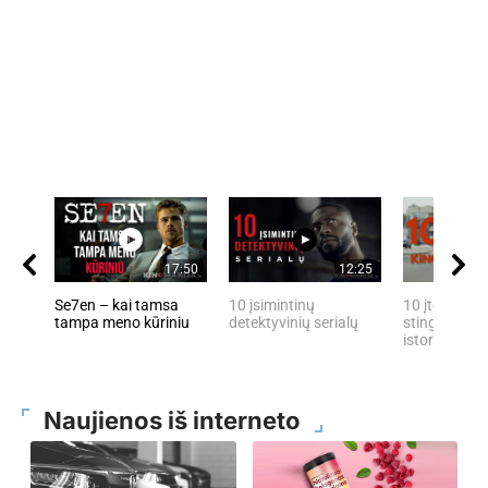
17:50
12:25
Se7en – kai tamsa
10 įsimintinų
10 įtemptų, 
tampa meno kūriniu
detektyvinių serialų
stingdančių 
istorijų
Naujienos iš interneto