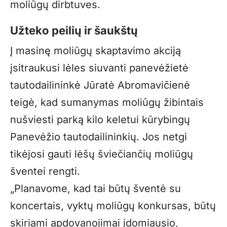
moliūgų dirbtuves.
Užteko peilių ir šaukštų
Į masinę moliūgų skaptavimo akciją
įsitraukusi lėles siuvanti panevėžietė
tautodailininkė Jūratė Abromavičienė
teigė, kad sumanymas moliūgų žibintais
nušviesti parką kilo keletui kūrybingų
Panevėžio tautodailininkių. Jos netgi
tikėjosi gauti lėšų šviečiančių moliūgų
šventei rengti.
„Planavome, kad tai būtų šventė su
koncertais, vyktų moliūgų konkursas, būtų
skiriami apdovanojimai įdomiausio,