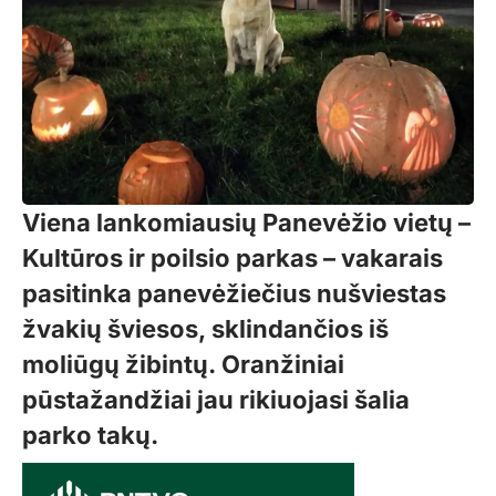
Viena lankomiausių Panevėžio vietų –
Kultūros ir poilsio parkas – vakarais
pasitinka panevėžiečius nušviestas
žvakių šviesos, sklindančios iš
moliūgų žibintų. Oranžiniai
pūstažandžiai jau rikiuojasi šalia
parko takų.