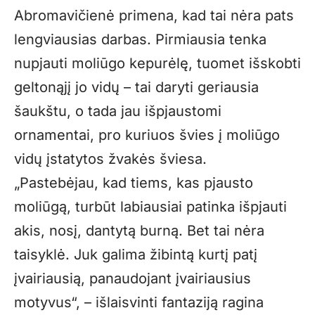
Abromavičienė primena, kad tai nėra pats
lengviausias darbas. Pirmiausia tenka
nupjauti moliūgo kepurėlę, tuomet išskobti
geltonąjį jo vidų – tai daryti geriausia
šaukštu, o tada jau išpjaustomi
ornamentai, pro kuriuos švies į moliūgo
vidų įstatytos žvakės šviesa.
„Pastebėjau, kad tiems, kas pjausto
moliūgą, turbūt labiausiai patinka išpjauti
akis, nosį, dantytą burną. Bet tai nėra
taisyklė. Juk galima žibintą kurtį patį
įvairiausią, panaudojant įvairiausius
motyvus“, – išlaisvinti fantaziją ragina