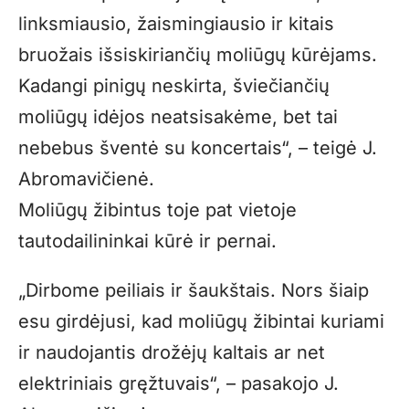
linksmiausio, žaismingiausio ir kitais
bruožais išsiskiriančių moliūgų kūrėjams.
Kadangi pinigų neskirta, šviečiančių
moliūgų idėjos neatsisakėme, bet tai
nebebus šventė su koncertais“, – teigė J.
Abromavičienė.
Moliūgų žibintus toje pat vietoje
tautodailininkai kūrė ir pernai.
„Dirbome peiliais ir šaukštais. Nors šiaip
esu girdėjusi, kad moliūgų žibintai kuriami
ir naudojantis drožėjų kaltais ar net
elektriniais gręžtuvais“, – pasakojo J.