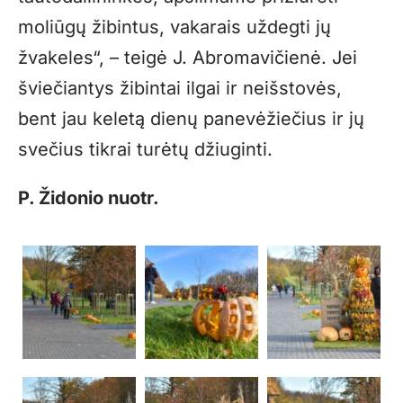
moliūgų žibintus, vakarais uždegti jų
žvakeles“, – teigė J. Abromavičienė. Jei
šviečiantys žibintai ilgai ir neišstovės,
bent jau keletą dienų panevėžiečius ir jų
svečius tikrai turėtų džiuginti.
P. Židonio nuotr.