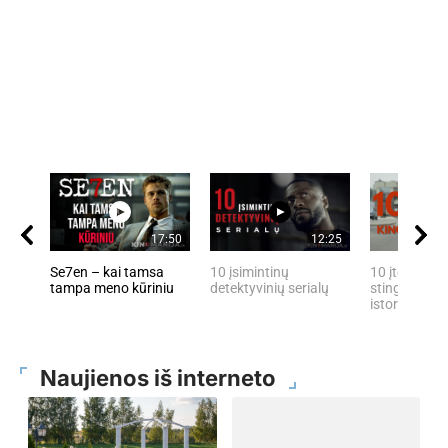
17:50
12:25
Se7en – kai tamsa
10 įsimintinų
10 įtemptų, 
tampa meno kūriniu
detektyvinių serialų
stingdančių 
istorijų
Naujienos iš interneto