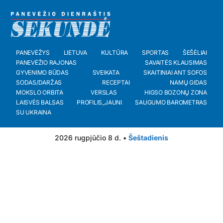
PANEVĖŽYS
LIETUVA
KULTŪRA
SPORTAS
ŠEŠĖLIAI
PANEVĖŽIO RAJONAS
SAVAITĖS KLAUSIMAS
GYVENIMO BŪDAS
SVEIKATA
SKAITINIAI ANT SOFOS
SODAS/DARŽAS
RECEPTAI
NAMŲ GIDAS
MOKSLO ORBITA
VERSLAS
HIGSO BOZONŲ ZONA
LAISVĖS BALSAS
PROFILIS_JAUNI
SAUGUMO BAROMETRAS
SU UKRAINA
2026 rugpjūčio 8 d. •
Šeštadienis