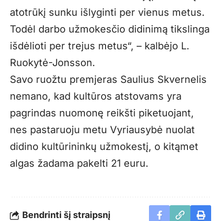
atotrūkį sunku išlyginti per vienus metus.
Todėl darbo užmokesčio didinimą tikslinga
išdėlioti per trejus metus“, – kalbėjo L.
Ruokytė-Jonsson.
Savo ruožtu premjeras Saulius Skvernelis
nemano, kad kultūros atstovams yra
pagrindas nuomonę reikšti piketuojant,
nes pastaruoju metu Vyriausybė nuolat
didino kultūrininkų užmokestį, o kitąmet
algas žadama pakelti 21 euru.
Bendrinti šį straipsnį