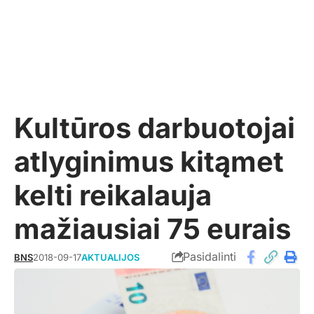
Kultūros darbuotojai
atlyginimus kitąmet
kelti reikalauja
mažiausiai 75 eurais
Pasidalinti
BNS
2018-09-17
AKTUALIJOS