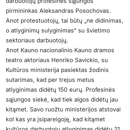
darbuotojų profesinės sąjungos
pirmininkas Aleksandras Posochovas.
Anot protestuotojų, tai būtų „ne didinimas,
o atlyginimų sulyginimas“ su švietimo
sektoriaus darbuotojų.
Anot Kauno nacionalinio Kauno dramos
teatro aktoriaus Henriko Savickio, su
Kultūros ministerija pasiektas žodinis
sutarimas, kad per trejus metus
atlyginimas didėtų 150 eurų. Profesinės
sąjungos siekė, kad tiek algos didėtų jau
kitąmet. Savo ruožtu ministerijos atstovai
kol kas yra įsipareigoję, kad kitąmet
kultūros darbuotojų atlyginimas didėtų 21