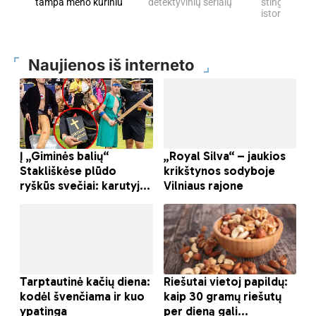
tampa meno kūriniu
detektyvinių serialų
stingdančių 
istorijų
Naujienos iš interneto