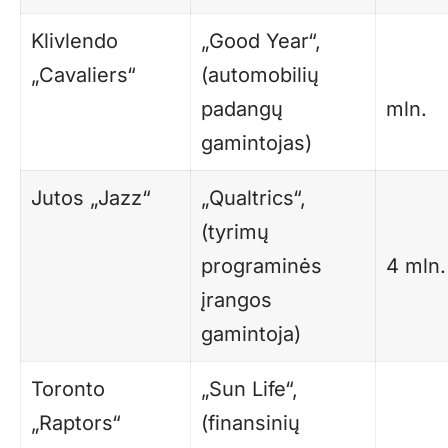
Klivlendo
„Good Year“,
„Cavaliers“
(automobilių
padangų
mln.
gamintojas)
Jutos „Jazz“
„Qualtrics“,
(tyrimų
programinės
4 mln.
įrangos
gamintoja)
Toronto
„Sun Life“,
„Raptors“
(finansinių