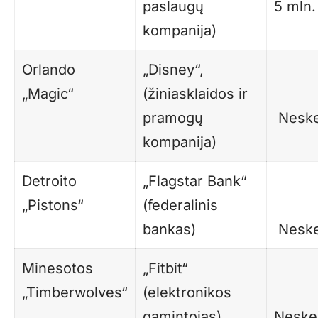
paslaugų
5 mln.
kompanija)
Orlando
„Disney“,
„Magic“
(žiniasklaidos ir
pramogų
Neske
kompanija)
Detroito
„Flagstar Bank“
„Pistons“
(federalinis
bankas)
Neske
Minesotos
„Fitbit“
„Timberwolves“
(elektronikos
gamintojas)
Neske