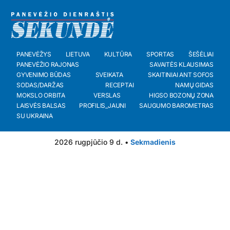
PANEVĖŽYS
LIETUVA
KULTŪRA
SPORTAS
ŠEŠĖLIAI
PANEVĖŽIO RAJONAS
SAVAITĖS KLAUSIMAS
GYVENIMO BŪDAS
SVEIKATA
SKAITINIAI ANT SOFOS
SODAS/DARŽAS
RECEPTAI
NAMŲ GIDAS
MOKSLO ORBITA
VERSLAS
HIGSO BOZONŲ ZONA
LAISVĖS BALSAS
PROFILIS_JAUNI
SAUGUMO BAROMETRAS
SU UKRAINA
2026 rugpjūčio 9 d. •
Sekmadienis