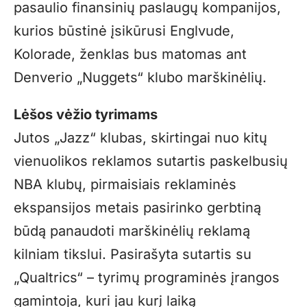
pasaulio finansinių paslaugų kompanijos,
kurios būstinė įsikūrusi Englvude,
Kolorade, ženklas bus matomas ant
Denverio „Nuggets“ klubo marškinėlių.
Lėšos vėžio tyrimams
Jutos „Jazz“ klubas, skirtingai nuo kitų
vienuolikos reklamos sutartis paskelbusių
NBA klubų, pirmaisiais reklaminės
ekspansijos metais pasirinko gerbtiną
būdą panaudoti marškinėlių reklamą
kilniam tikslui. Pasirašyta sutartis su
„Qualtrics“ – tyrimų programinės įrangos
gamintoja, kuri jau kurį laiką