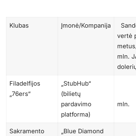
Klubas
Įmonė/Kompanija
Sando
vertė 
met
mln. 
doleri
Filadelfijos
„StubHub“
„76ers“
(bilietų
pardavimo
mln.
platforma)
Sakramento
„Blue Diamond