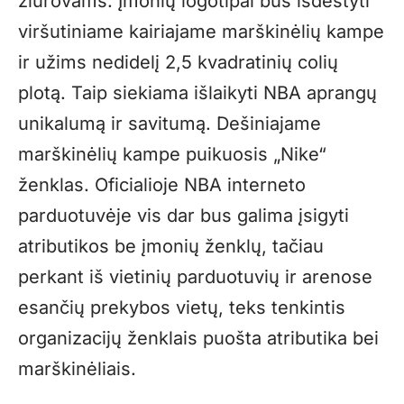
žiūrovams. Įmonių logotipai bus išdėstyti
viršutiniame kairiajame marškinėlių kampe
ir užims nedidelį 2,5 kvadratinių colių
plotą. Taip siekiama išlaikyti NBA aprangų
unikalumą ir savitumą. Dešiniajame
marškinėlių kampe puikuosis „Nike“
ženklas. Oficialioje NBA interneto
parduotuvėje vis dar bus galima įsigyti
atributikos be įmonių ženklų, tačiau
perkant iš vietinių parduotuvių ir arenose
esančių prekybos vietų, teks tenkintis
organizacijų ženklais puošta atributika bei
marškinėliais.