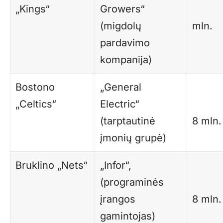
„Kings“
Growers“
(migdolų
mln.
pardavimo
kompanija)
Bostono
„General
„Celtics“
Electric“
(tarptautinė
8 mln.
įmonių grupė)
Bruklino „Nets“
„Infor“,
(programinės
įrangos
8 mln.
gamintojas)