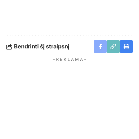
Bendrinti šį straipsnį
- R E K L A M A -