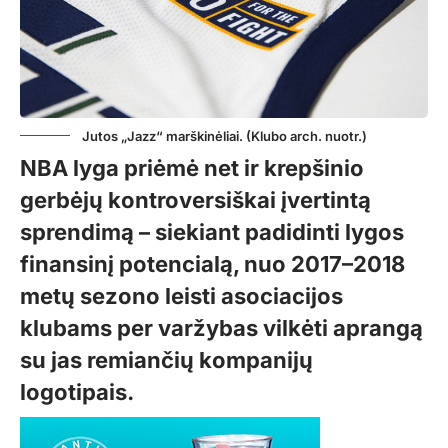
Jutos „Jazz“ marškinėliai. (Klubo arch. nuotr.)
NBA lyga priėmė net ir krepšinio
gerbėjų kontroversiškai įvertintą
sprendimą – siekiant padidinti lygos
finansinį potencialą, nuo 2017–2018
metų sezono leisti asociacijos
klubams per varžybas vilkėti aprangą
su jas remiančių kompanijų
logotipais.