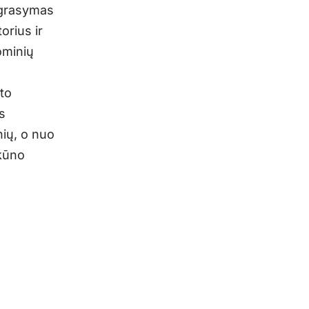
tgrasymas
orius ir
ominių
kto
s
ių, o nuo
 kūno