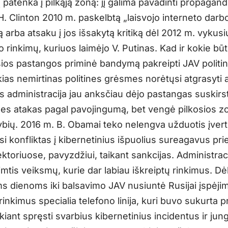
patenka į pilkąją zoną: jį galima pavadinti propagand
 H. Clinton 2010 m. paskelbtą „laisvojo interneto darb
ą arba atsaku į jos išsakytą kritiką dėl 2012 m. vykusi
 rinkimų, kuriuos laimėjo V. Putinas. Kad ir kokie bū
šios pastangos priminė bandymą pakreipti JAV politin
ias nemirtinas politines grėsmes norėtųsi atgrasyti a
 administracija jau anksčiau dėjo pastangas suskirst
nes atakas pagal pavojingumą, bet vengė pilkosios z
bių. 2016 m. B. Obamai teko nelengva užduotis įverti
si konfliktas į kibernetinius išpuolius sureagavus p
ktoriuose, pavyzdžiui, taikant sankcijas. Administrac
mtis veiksmų, kurie dar labiau iškreiptų rinkimus. Dėl
s dienoms iki balsavimo JAV nusiuntė Rusijai įspėji
 rinkimus specialia telefono linija, kuri buvo sukurta p
iant spręsti svarbius kibernetinius incidentus ir jung