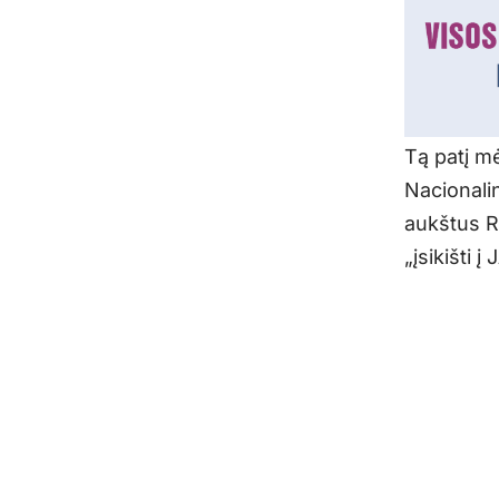
Tą patį m
Nacionali
aukštus R
„įsikišti 