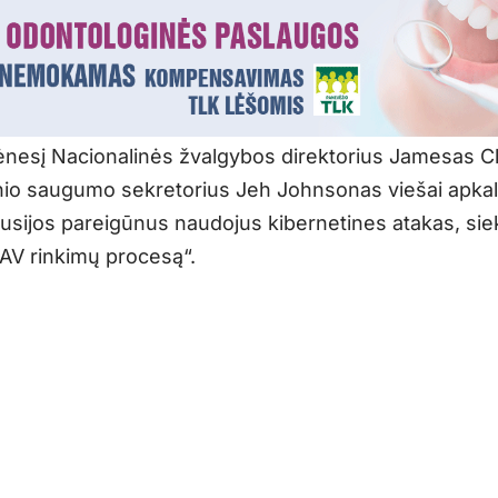
ėnesį Nacionalinės žvalgybos direktorius Jamesas Cl
nio saugumo sekretorius Jeh Johnsonas viešai apkal
usijos pareigūnus naudojus kibernetines atakas, sie
į JAV rinkimų procesą“.