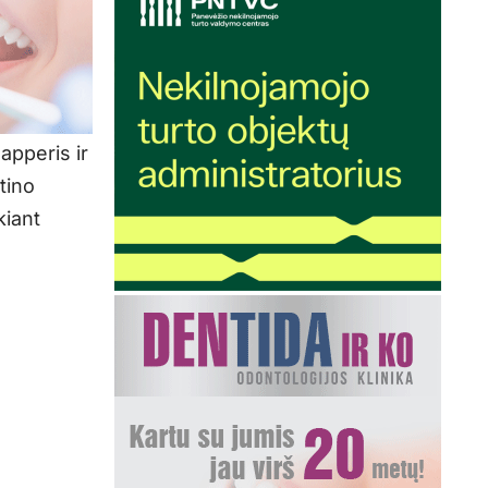
apperis ir
tino
kiant