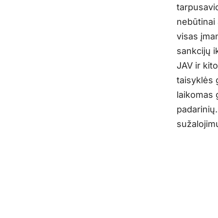
tarpusavi
nebūtinai 
visas įma
sankcijų i
JAV ir kit
taisyklės 
laikomas 
padarinių
sužalojimu