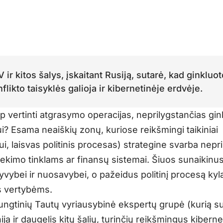
 ir kitos šalys, įskaitant Rusiją, sutarė, kad ginkluot
flikto taisyklės galioja ir kibernetinėje erdvėje.
ip vertinti atgrasymo operacijas, neprilygstančias gi
i? Esama neaiškių zonų, kuriose reikšmingi taikiniai
i, laisvas politinis procesas) strategine svarba nepri
iekimo tinklams ar finansų sistemai. Šiuos sunaikinus, 
yvybei ir nuosavybei, o pažeidus politinį procesą ky
s vertybėms.
ungtinių Tautų vyriausybinė ekspertų grupė (kurią s
nija ir daugelis kitų šalių, turinčių reikšmingus kiberne