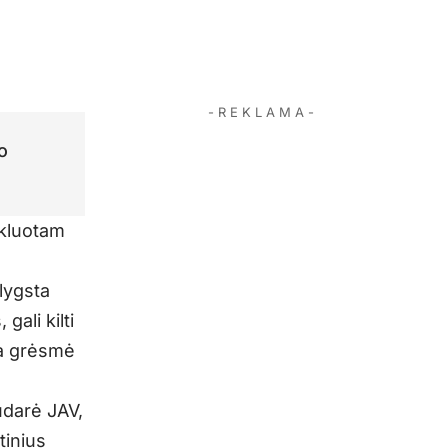
- R E K L A M A -
o
nkluotam
lygsta
gali kilti
la grėsmė
udarė JAV,
tinius