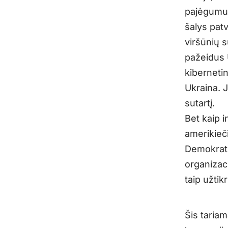
pajėgumus)
šalys patv
viršūnių s
pažeidus U
kibernetin
Ukraina. J
sutartį.
Bet kaip i
amerikieči
Demokratų
organizaci
taip užtik
Šis taria