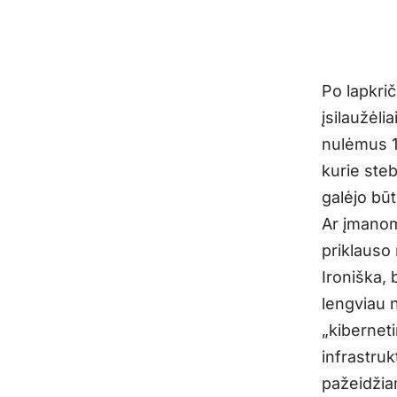
Po lapkri
įsilaužėli
nulėmus 10
kurie steb
galėjo būt
Ar įmanoma
priklauso 
Ironiška,
lengviau 
„kiberneti
infrastruk
pažeidžiam