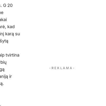
s. G 20
me
akai
arė, kad
inį karą su
ašytą
p tvirtina
rbių
- R E K L A M A -
agą
niją ir
ą.