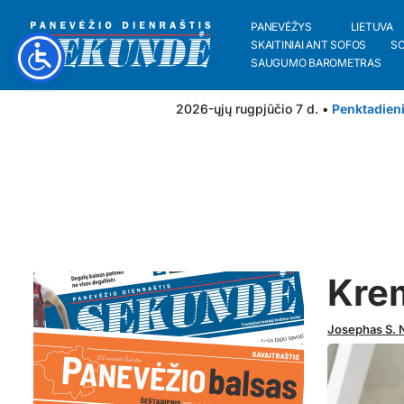
PANEVĖŽYS
LIETUVA
SKAITINIAI ANT SOFOS
S
SAUGUMO BAROMETRAS
2026-ųjų rugpjūčio 7 d. •
Penktadien
Krem
Josephas S. 