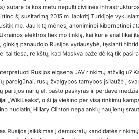
 sutarė taikos metu nepulti civilinės infrastruktūro
irtino šį susitarimą 2015 m. lapkritį Turkijoje vykusia
usitikime. Jau kitą mėnesį anoniminei kibernetinei at
krainos elektros tiekimo tinklą, kai kurie analitikai įt
į ginklą panaudojo Rusijos vyriausybė, tęsianti hibrid
ei tai tiesa, reikštų, kad Maskva pažeidė ką tik pasir
nterpretuoti Rusijos elgseną JAV rinkimų atžvilgiu? Kai
ų pareigūnai, rusų žvalgybos tarnybos įsilaužė į sva
 partijos narių el. pašto paskyras ir perdavė medži
jai „WikiLeaks“, o ši ją viešino per visą rinkimų kampa
rino nuolatinį Hillary Clinton nepalankių naujienų sraut
mas Rusijos įsikišimas į demokratų kandidatės rinkimų