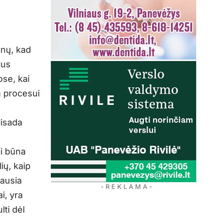
enų, kad
tus
ose, kai
m procesui
visada
ai būna
ių, kaip
iausia
- R E K L A M A -
i, yra
lti dėl