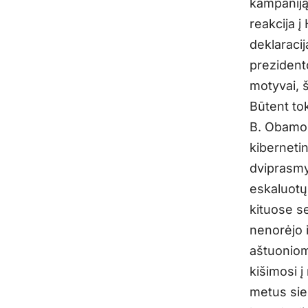
kampaniją 
reakcija į
deklaracij
prezidento
motyvai, 
Būtent tok
B. Obamos
kiberneti
dviprasmy
eskaluotų
kituose se
nenorėjo i
aštuoniom
kišimosi į
metus siek