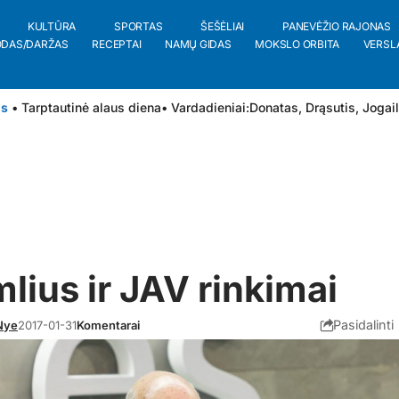
KULTŪRA
SPORTAS
ŠEŠĖLIAI
PANEVĖŽIO RAJONAS
ODAS/DARŽAS
RECEPTAI
NAMŲ GIDAS
MOKSLO ORBITA
VERSL
is
• Tarptautinė alaus diena
• Vardadieniai:
Donatas
,
Drąsutis
,
Jogai
lius ir JAV rinkimai
Pasidalinti
Nye
2017-01-31
Komentarai