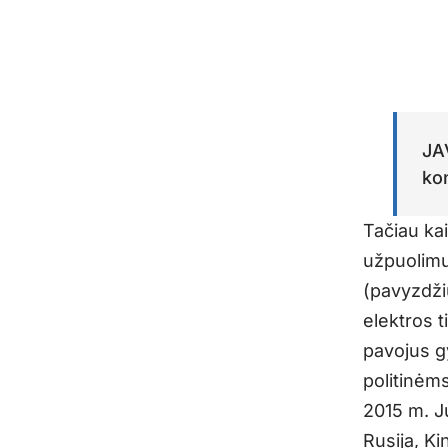
JAV
kon
Tačiau ka
užpuolimu
(pavyzdžiu
elektros t
pavojus g
politinėm
2015 m. J
Rusija, Ki