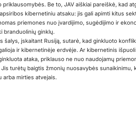
o priklausomybės. Be to, JAV aiškiai pareiškė, kad a
apsiribos kibernetiniu atsaku: jis gali apimti kitus sekt
nomas priemones nuo įvardijimo, sugėdijimo ir ekon
ki branduolinių ginklų.
os šalys, įskaitant Rusiją, sutarė, kad ginkluoto konfli
galioja ir kibernetinėje erdvėje. Ar kibernetinis išpuoli
ginkluota ataka, priklauso ne nuo naudojamų priemon
. Jis turėtų baigtis žmonių nuosavybės sunaikinimu,
 arba mirties atvejais.