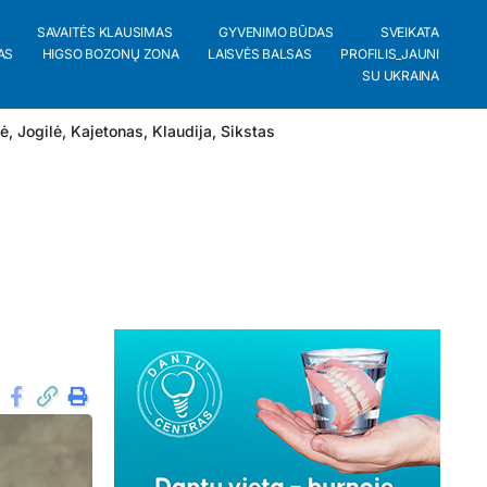
SAVAITĖS KLAUSIMAS
GYVENIMO BŪDAS
SVEIKATA
AS
HIGSO BOZONŲ ZONA
LAISVĖS BALSAS
PROFILIS_JAUNI
SU UKRAINA
lė
,
Jogilė
,
Kajetonas
,
Klaudija
,
Sikstas