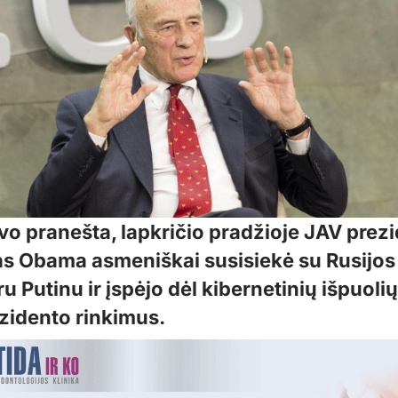
vo pranešta, lapkričio pradžioje JAV prez
s Obama asmeniškai susisiekė su Rusijo
u Putinu ir įspėjo dėl kibernetinių išpuolių
zidento rinkimus.