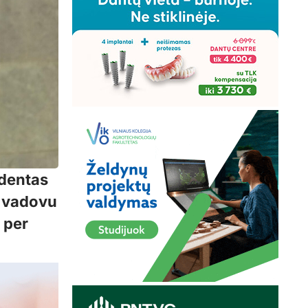
identas
s vadovu
 per