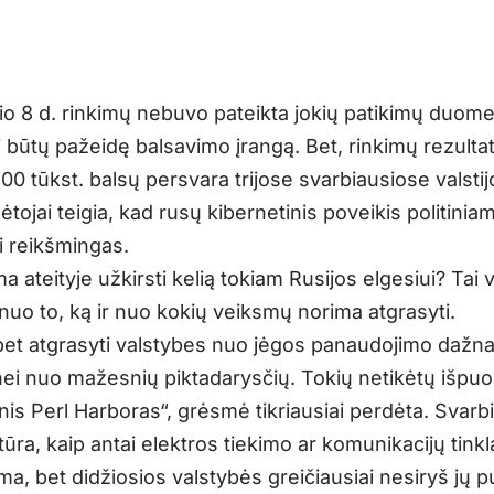
čio 8 d. rinkimų nebuvo pateikta jokių patikimų duom
ai būtų pažeidę balsavimo įrangą. Bet, rinkimų rezulta
0 tūkst. balsų persvara trijose svarbiausiose valstij
ėtojai teigia, kad rusų kibernetinis poveikis politinia
i reikšmingas.
 ateityje užkirsti kelią tokiam Rusijos elgesiui? Tai 
nuo to, ką ir nuo kokių veiksmų norima atgrasyti.
 bet atgrasyti valstybes nuo jėgos panaudojimo dažn
nei nuo mažesnių piktadarysčių. Tokių netikėtų išpuol
nis Perl Harboras“, grėsmė tikriausiai perdėta. Svarb
tūra, kaip antai elektros tiekimo ar komunikacijų tinkla
a, bet didžiosios valstybės greičiausiai nesiryš jų pu