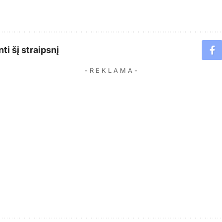
ti šį straipsnį
- R E K L A M A -