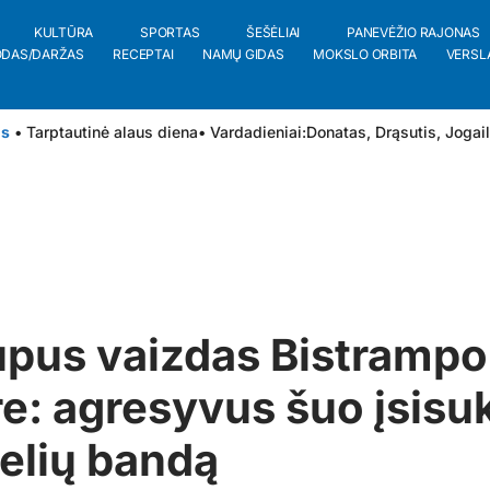
KULTŪRA
SPORTAS
ŠEŠĖLIAI
PANEVĖŽIO RAJONAS
ODAS/DARŽAS
RECEPTAI
NAMŲ GIDAS
MOKSLO ORBITA
VERSL
is
• Tarptautinė alaus diena
• Vardadieniai:
Donatas
,
Drąsutis
,
Jogai
pus vaizdas Bistrampo
e: agresyvus šuo įsisuk
elių bandą