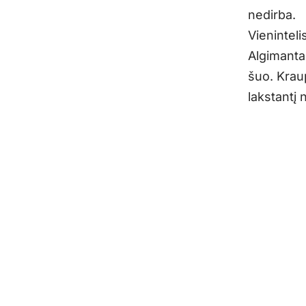
nedirba.
Vieninteli
Algimantas
šuo. Krau
lakstantį 