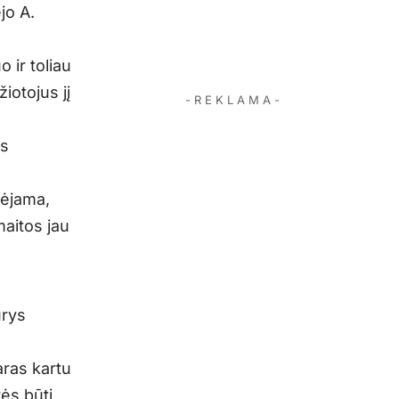
jo A.
 ir toliau
iotojus jį
- R E K L A M A -
os
pėjama,
maitos jau
ūrys
aras kartu
rės būti