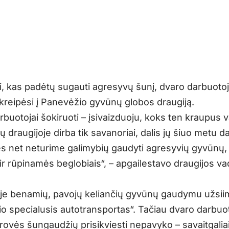
, kas padėtų sugauti agresyvų šunį, dvaro darbuotoj
kreipėsi į Panevėžio gyvūnų globos draugiją.
buotojai šokiruoti – įsivaizduoju, koks ten kraupus v
 draugijoje dirba tik savanoriai, dalis jų šiuo metu da
s net neturime galimybių gaudyti agresyvių gyvūnų,
ir rūpinamės beglobiais“, – apgailestavo draugijos v
e benamių, pavojų keliančių gyvūnų gaudymu užsi
o specialusis autotransportas“. Tačiau dvaro darbuo
ovės šungaudžių prisikviesti nepavyko – savaitgaliai