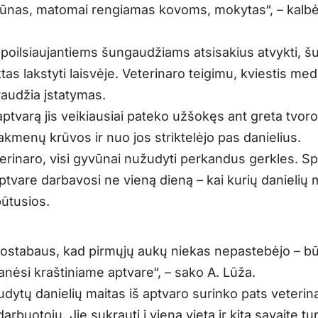
ūnas, matomai rengiamas kovoms, mokytas“, – kalbė
 poilsiaujantiems šungaudžiams atsisakius atvykti, šuo
tas lakstyti laisvėje. Veterinaro teigimu, kviestis medž
raudžia įstatymas.
 aptvarą jis veikiausiai pateko užšokęs ant greta tvor
kmenų krūvos ir nuo jos striktelėjo pas danielius.
erinaro, visi gyvūnai nužudyti perkandus gerkles. S
tvare darbavosi ne vieną dieną – kai kurių danielių 
pūtusios.
ostabaus, kad pirmųjų aukų niekas nepastebėjo – b
anėsi kraštiniame aptvare“, – sako A. Lūža.
dytų danielių maitas iš aptvaro surinko pats veterin
arbuotoju. Jie sukrauti į vieną vietą ir kitą savaitę tu