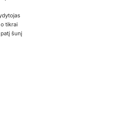
gydytojas
o tikrai
patį šunį