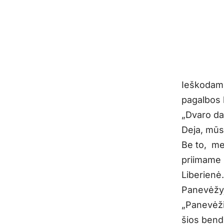
Ieškodami
pagalbos 
„Dvaro dar
Deja, mūsų
Be to, me
priimame 
Liberienė.
Panevėžyj
„Panevėži
šios bendr