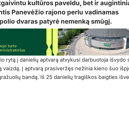
tgaivintu kultūros paveldu, bet ir augintini
ntis Panevėžio rajono perlu vadinamas
polio dvaras patyrė nemenką smūgį.
o rytą į danielių aptvarą atvykusi darbuotoja išvydo
ą vaizdą. Į aptvarą prasiveržęs nežinia kieno šuo išp
ražuolių bandą. Iš 25 danielių tragiškos baigties išv