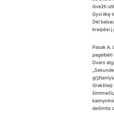
išvežti uti
Gyvi likę 
Dėl baisa
kreipėsi į
Pasak A. 
pagelbėti 
Dvaro atga
„Sekundei
grįžtantys
Grakštieji
šimtmečių 
kaimynini
dešimtis d