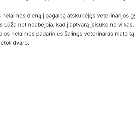
s nelaimės dieną į pagalbą atskubėjęs veterinarijos 
 Lūža net neabejoja, kad į aptvarą įsisuko ne vilkas, 
pios nelaimės padarinius šalinęs veterinaras matė tą 
netoli dvaro.