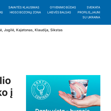
SAVAITĖS KLAUSIMAS
GYVENIMO BŪDAS
SVEIKATA
AS
HIGSO BOZONŲ ZONA
LAISVĖS BALSAS
PROFILIS_JAUNI
SU UKRAINA
lė
,
Jogilė
,
Kajetonas
,
Klaudija
,
Sikstas
lio
o į