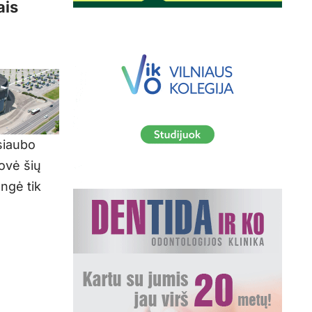
ais
 siaubo
jovė šių
engė tik