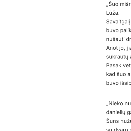
„Šuo mišr
Lūža.
Savaitgalį
buvo palik
nušauti d
Anot jo, į
sukrautų a
Pasak vet
kad šuo ap
buvo išsi
„Nieko nu
danielių g
Šuns nužu
su dvaro d