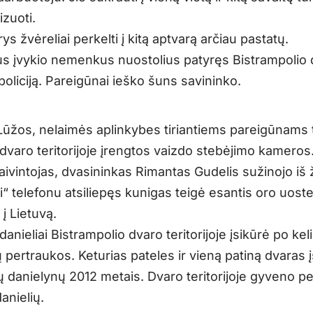
lizuoti.
trys žvėreliai perkelti į kitą aptvarą arčiau pastatų.
us įvykio nemenkus nuostolius patyręs Bistrampolio
 policiją. Pareigūnai ieško šuns savininko.
Lūžos, nelaimės aplinkybes tiriantiems pareigūnams 
dvaro teritorijoje įrengtos vaizdo stebėjimo kameros
ivintojas, dvasininkas Rimantas Gudelis sužinojo iš ž
“ telefonu atsiliepęs kunigas teigė esantis oro uoste
 į Lietuvą.
 danieliai Bistrampolio dvaro teritorijoje įsikūrė po kel
pertraukos. Keturias pateles ir vieną patiną dvaras įs
ų danielynų 2012 metais. Dvaro teritorijoje gyveno pe
anielių.