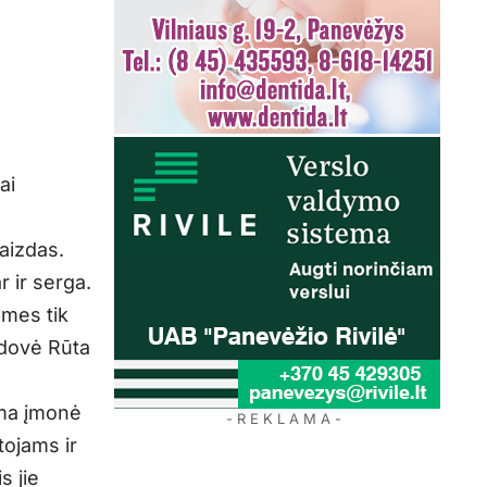
ai
aizdas.
r ir serga.
 mes tik
adovė Rūta
ima įmonė
- R E K L A M A -
tojams ir
s jie