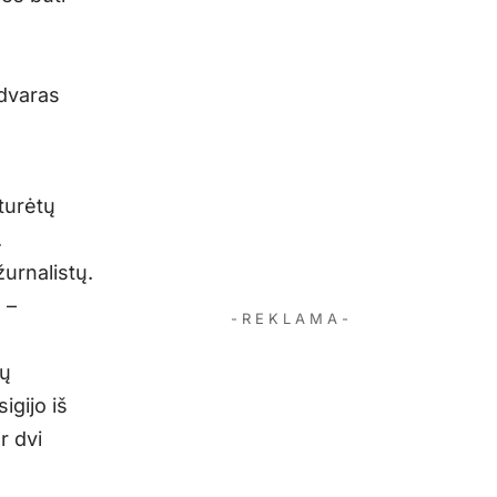
 dvaras
turėtų
.
urnalistų.
 –
- R E K L A M A -
ių
igijo iš
r dvi