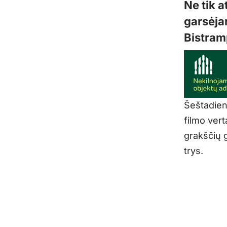
Ne tik a
garsėja
Bistram
Šeštadieni
filmo vert
grakščių g
trys.