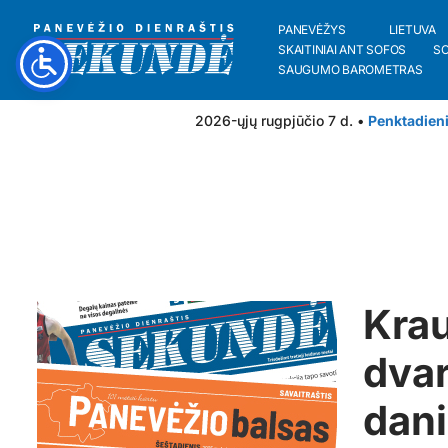
PANEVĖŽYS
LIETUVA
SKAITINIAI ANT SOFOS
S
SAUGUMO BAROMETRAS
2026-ųjų rugpjūčio 7 d. •
Penktadien
Krau
dvar
dani