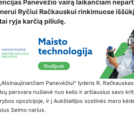
encijas Panevėžio vairą laikančiam nepar
merui Ryčiui Račkauskui rinkimuose iššūk
i ryja karčią piliulę.
„Atsinaujinančiam Panevėžiui“ lyderis R. Račkauskas
lsų persvara nušlavė nuo kelio ir aršiausius savo krit
ybos opozicijoje, ir į Aukštaitijos sostinės mero kėd
sius Seimo narius.