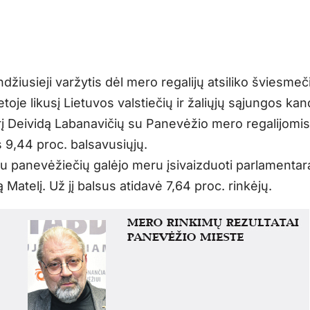
džiusieji varžytis dėl mero regalijų atsiliko šviesmeči
etoje likusį Lietuvos valstiečių ir žaliųjų sąjungos kan
į Deividą Labanavičių su Panevėžio mero regalijomi
s 9,44 proc. balsavusiųjų.
u panevėžiečių galėjo meru įsivaizduoti parlamentar
 Matelį. Už jį balsus atidavė 7,64 proc. rinkėjų.