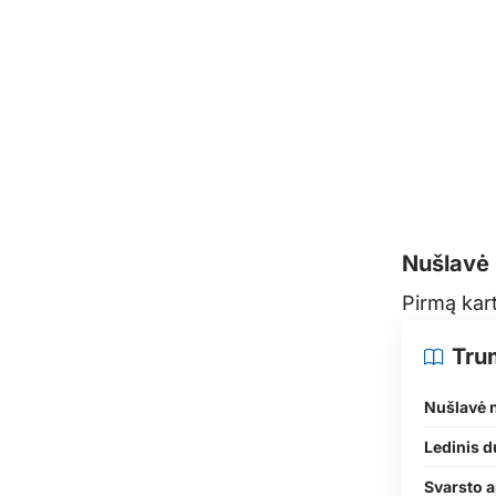
Nušlavė 
Pirmą kar
Tru
Nušlavė n
Ledinis 
Svarsto a