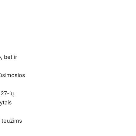
 bet ir
būsimosios
27-ių.
ytais
ą teužims