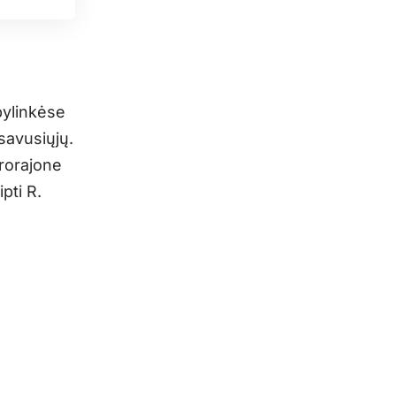
pylinkėse
lsavusiųjų.
krorajone
pti R.