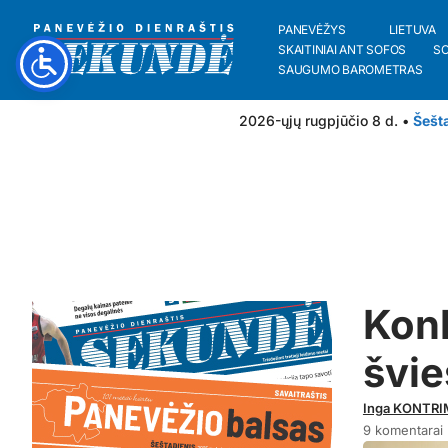
PANEVĖŽYS
LIETUVA
SKAITINIAI ANT SOFOS
S
SAUGUMO BAROMETRAS
2026-ųjų rugpjūčio 8 d. •
Šešt
Kon
švi
Inga KONTRI
9 komentarai