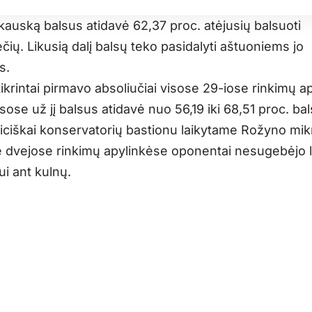
kauską balsus atidavė 62,37 proc. atėjusių balsuoti
ių. Likusią dalį balsų teko pasidalyti aštuoniems jo
s.
ikrintai pirmavo absoliučiai visose 29-iose rinkimų a
sose už jį balsus atidavė nuo 56,19 iki 68,51 proc. ba
diciškai konservatorių bastionu laikytame Rožyno mi
 dvejose rinkimų apylinkėse oponentai nesugebėjo li
i ant kulnų.