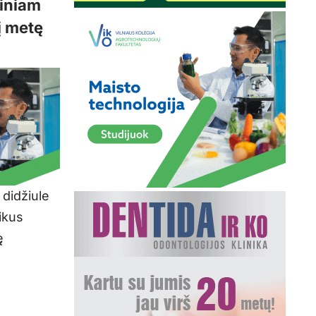
tiniam
į metę
 didžiule
ikus
ę