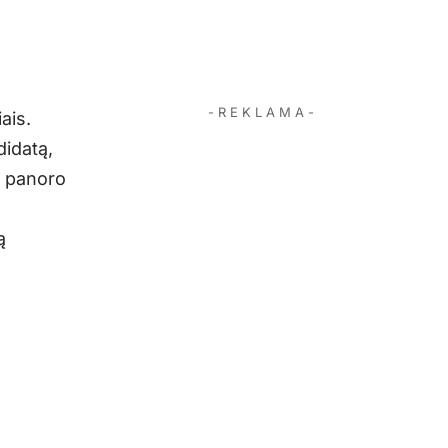
- R E K L A M A -
ais.
didatą,
s panoro
ą