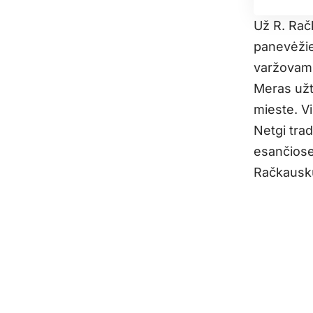
Už R. Rač
panevėžieč
varžovam
Meras užt
mieste. Vi
Netgi tra
esančiose
Račkausku