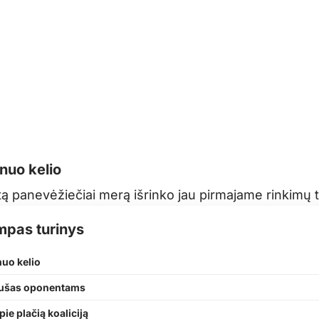
nuo kelio
tą panevėžiečiai merą išrinko jau pirmajame rinkimų t
mpas turinys
uo kelio
dušas oponentams
pie plačią koaliciją