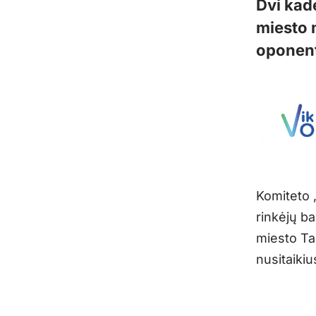
Dvi kad
miesto 
oponenta
Komiteto 
rinkėjų ba
miesto Tar
nusitaikiu