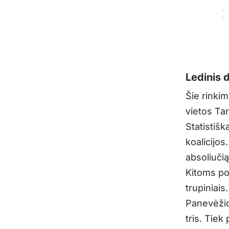
Ledinis
Šie rinki
vietos Tar
Statistiš
koalicijos
absoliuči
Kitoms pol
trupiniai
Panevėžio
tris. Tiek