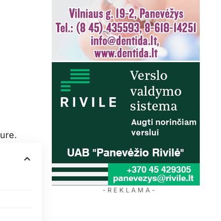
ure.
- R E K L A M A -