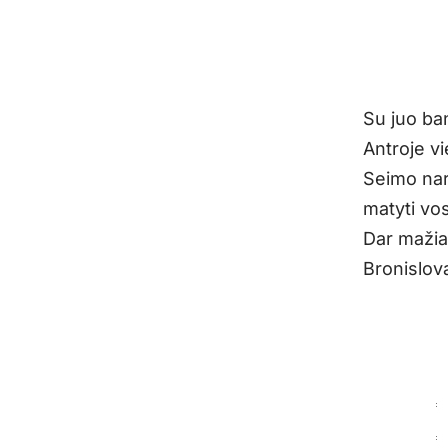
Su juo ban
Antroje vi
Seimo nar
matyti vo
Dar mažia
Bronislovą