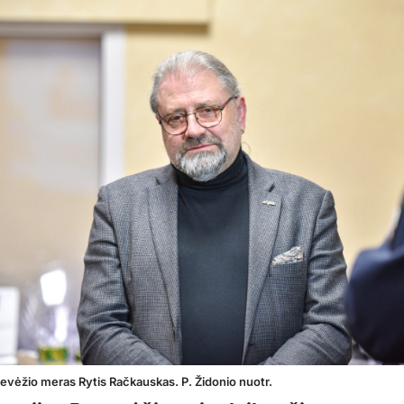
evėžio meras Rytis Račkauskas. P. Židonio nuotr.