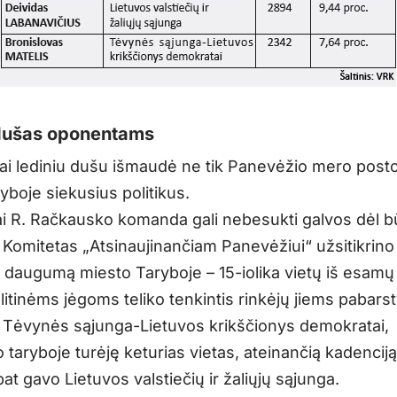
 dušas oponentams
mai lediniu dušu išmaudė ne tik Panevėžio mero posto,
yboje siekusius politikus.
kai R. Račkausko komanda gali nebesukti galvos dėl 
. Komitetas „Atsinaujinančiam Panevėžiui“ užsitikrino
ą daugumą miesto Taryboje – 15-iolika vietų iš esamų 
itinėms jėgoms teliko tenkintis rinkėjų jiems pabarst
s. Tėvynės sąjunga-Lietuvos krikščionys demokratai,
 taryboje turėję keturias vietas, ateinančią kadencij
 pat gavo Lietuvos valstiečių ir žaliųjų sąjunga.