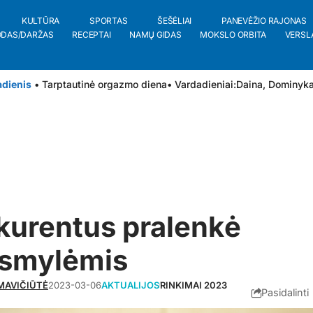
KULTŪRA
SPORTAS
ŠEŠĖLIAI
PANEVĖŽIO RAJONAS
ODAS/DARŽAS
RECEPTAI
NAMŲ GIDAS
MOKSLO ORBITA
VERSL
adienis
• Tarptautinė orgazmo diena
• Vardadieniai:
Daina
,
Dominyk
kurentus pralenkė
esmylėmis
MAVIČIŪTĖ
2023-03-06
AKTUALIJOS
RINKIMAI 2023
Pasidalinti