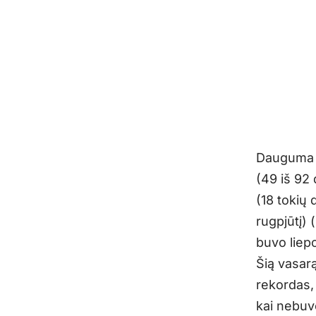
Dauguma v
(49 iš 92 
(18 tokių 
rugpjūtį) 
buvo liepo
Šią vasar
rekordas, 
kai nebuvo