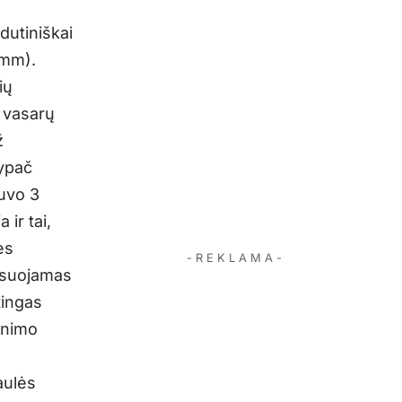
dutiniškai
 mm).
ių
ų vasarų
ž
 ypač
buvo 3
ir tai,
es
- R E K L A M A -
iksuojamas
tingas
kinimo
aulės