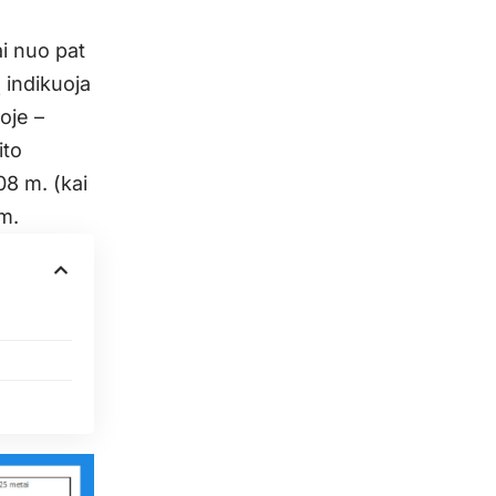
i nuo pat
 indikuoja
toje –
ito
08 m. (kai
m.