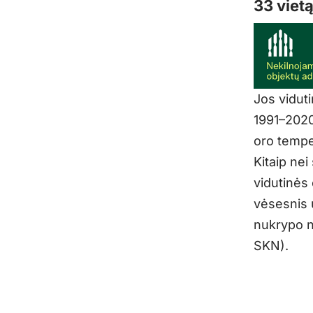
33 vietą
Jos viduti
1991–2020
oro tempe
Kitaip nei
vidutinės
vėsesnis u
nukrypo n
SKN).