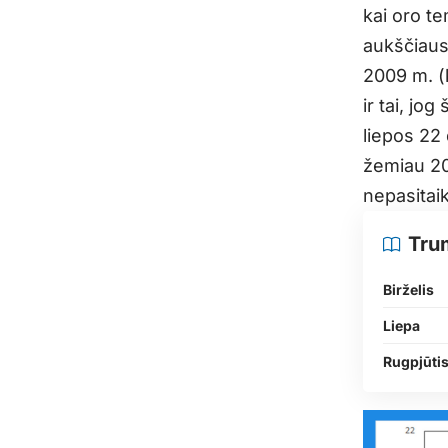
kai oro te
aukščiaus
2009 m. (k
ir tai, jog
liepos 22
žemiau 20
nepasitai
Tru
Birželis
Liepa
Rugpjūti