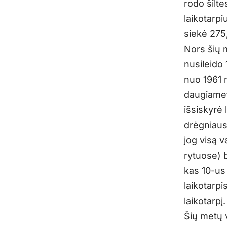
rodo šilte
laikotarpi
siekė 275
Nors šių m
nusileido 
nuo 1961 
daugiamet
išsiskyrė 
drėgniausi
jog visą v
rytuose) 
kas 10-us 
laikotarpi
laikotarpį.
Šių metų 