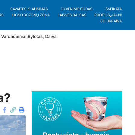
SAVAITĖS KLAUSIMAS
GYVENIMO BŪDAS
SVEIKATA
AS
HIGSO BOZONŲ ZONA
LAISVĖS BALSAS
PROFILIS_JAUNI
SU UKRAINA
 Vardadieniai:
Bylotas
,
Daiva
a?