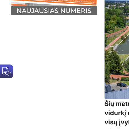
Šių met
vidurkį 
visų įv