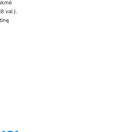
rukmė
 val.).
tinę