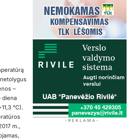
mperatūrą
i netolygus
ienos –
o diena
+11,3 °C).
eratūros
- R E K L A M A -
2017 m.,
uojamas,