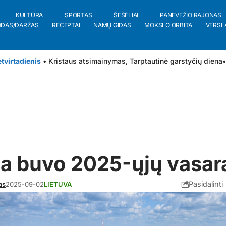
KULTŪRA
SPORTAS
ŠEŠĖLIAI
PANEVĖŽIO RAJONAS
ODAS/DARŽAS
RECEPTAI
NAMŲ GIDAS
MOKSLO ORBITA
VERSL
tvirtadienis
• Kristaus atsimainymas, Tarptautinė garstyčių diena
•
a buvo 2025-ųjų vasar
Pasidalinti
as
2025-09-02
LIETUVA