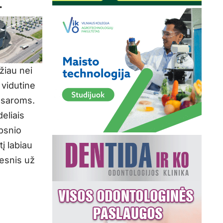
.
žiau nei
vidutine
vasaroms.
eliais
psnio
tį labiau
sesnis už