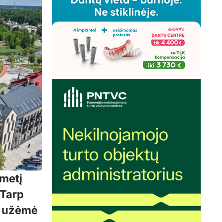
metį
 Tarp
a užėmė