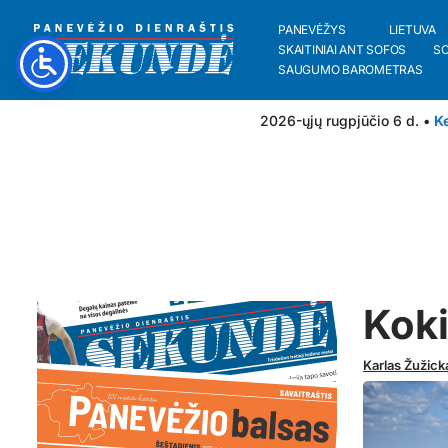
PANEVĖŽYS
LIETUVA
SKAITINIAI ANT SOFOS
S
SAUGUMO BAROMETRAS
2026-ųjų rugpjūčio 6 d. •
Ke
Koki
Karlas Žužick