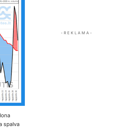
- R E K L A M A -
dona
a spalva