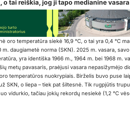
, o tai reiškia, jog ji tapo medianine vasara
nė oro temperatūra siekė 16,9 °C, o tai yra 0,4 °C ma
 m. daugiametė norma (SKN). 2025 m. vasara, savo 
ratūra, yra identiška 1966 m., 1964 m. bei 1968 m. 
 šių metų pavasaris, praėjusi vasara nepasižymėjo did
 oro temperatūros nuokrypiais. Birželis buvo puse lai
ž SKN, o liepa – tiek pat šiltesnė. Tik rugpjūtis trupu
uo vidurkio, tačiau jokių rekordų nesiekė (1,2 °C vė