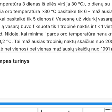
mperatūra 3 dienas iš eilės viršija 30 °C), o dienų su
ia oro temperatūra >30 °C pasitaikė tik 6 – mažiausia
ai pasitaikė tik 5 dienos)! Vėsesnę už vidurkį vasarą
 šią vasarą buvo fiksuota tik 1 tropinė naktis ir tik 1 vie
 d. Nidoje, kai minimali paros oro temperatūra nenukr
,2 °C. Tai mažiausias tropinių naktų skaičius nuo 20
kė nei vienos) bei vienas mažiausių skaičių nuo 1991 
mpas turinys
s