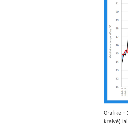
Grafike –
kreivė) l