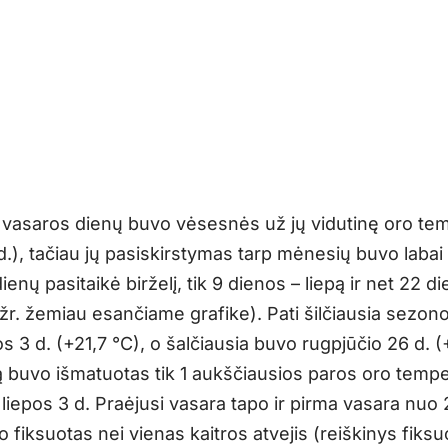
asaros dienų buvo vėsesnės už jų vidutinę oro te
d.), tačiau jų pasiskirstymas tarp mėnesių buvo laba
dienų pasitaikė birželį, tik 9 dienos – liepą ir net 22 d
(žr. žemiau esančiame grafike). Pati šilčiausia sezon
s 3 d. (+21,7 °C), o šalčiausia buvo rugpjūčio 26 d. (
ą buvo išmatuotas tik 1 aukščiausios paros oro temp
liepos 3 d. Praėjusi vasara tapo ir pirma vasara nuo 
 fiksuotas nei vienas kaitros atvejis (reiškinys fiks