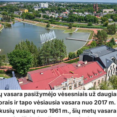
ų vasara pasižymėjo vėsesniais už daugia
orais ir tapo vėsiausia vasara nuo 2017 m.
ykusių vasarų nuo 1961 m., šių metų vasar