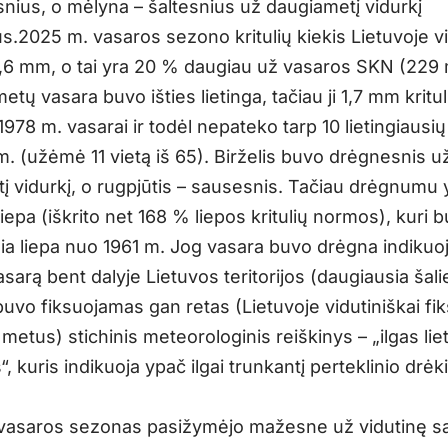
snius, o mėlyna – šaltesnius už daugiametį vidurkį
us.2025 m. vasaros sezono kritulių kiekis Lietuvoje vi
,6 mm, o tai yra 20 % daugiau už vasaros SKN (229
etų vasara buvo išties lietinga, tačiau ji 1,7 mm kritul
1978 m. vasarai ir todėl nepateko tarp 10 lietingiausi
m. (užėmė 11 vietą iš 65). Birželis buvo drėgnesnis u
į vidurkį, o rugpjūtis – sausesnis. Tačiau drėgnumu
liepa (iškrito net 168 % liepos kritulių normos), kuri 
a liepa nuo 1961 m. Jog vasara buvo drėgna indikuoja 
asarą bent dalyje Lietuvos teritorijos (daugiausia šali
buvo fiksuojamas gan retas (Lietuvoje vidutiniškai f
metus) stichinis meteorologinis reiškinys – „ilgas lie
s“, kuris indikuoja ypač ilgai trunkantį perteklinio drė
vasaros sezonas pasižymėjo mažesne už vidutinę s