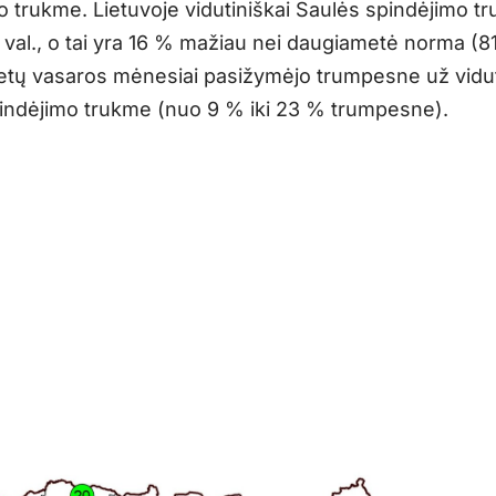
o trukme. Lietuvoje vidutiniškai Saulės spindėjimo t
val., o tai yra 16 % mažiau nei daugiametė norma (818
metų vasaros mėnesiai pasižymėjo trumpesne už vidu
indėjimo trukme (nuo 9 % iki 23 % trumpesne).