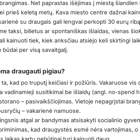
brangimas. Net paprastas išėjimas į miestą šiandien 
ei prieš keletą metų. Kava miesto centre dažnai kai
arienė su draugais gali lengvai perkopti 30 eurų ribą.
me taksi, bilietus ar spontaniškas išlaidas, vienas šio
li kainuoti tiek, kiek anksčiau atsiėjo keli skirtingi la
 būdai per visą savaitgalį.
ma draugauti pigiau?
 ta, kad po truputį keičiasi ir požiūris. Vakaruose vis
a vadinamieji susitikimai be išlaidų (angl. no-spend 
storano – pasivaikščiojimas. Vietoje nepagrįstai bran
pusryčių – vakarienė namuose.
žingsnis atgal ar bandymas atsisakyti socialinio gyve
 priminimas, kad draugystės esmė nėra vartojimas, o
 laikas kartu nebūtinai turi kainuoti daug.