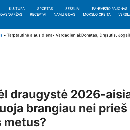
KULTŪRA
SPORTAS
ŠEŠĖLIAI
PANEVĖŽIO RAJONAS
ODAS/DARŽAS
RECEPTAI
NAMŲ GIDAS
MOKSLO ORBITA
VERSL
is
• Tarptautinė alaus diena
• Vardadieniai:
Donatas
,
Drąsutis
,
Jogai
l draugystė 2026-aisia
uoja brangiau nei prieš
s metus?