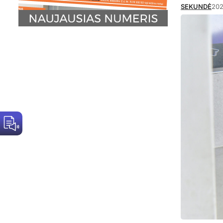
SEKUNDĖ
202