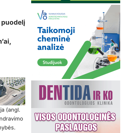
 puodelį
’ai,
ja (angl.
bendravimo
mybės.