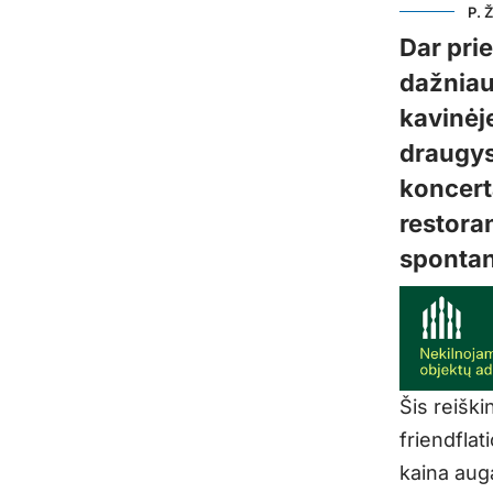
P. 
Dar pri
dažniau
kavinėj
draugyst
koncerta
restoran
spontan
Šis reiški
friendflat
kaina aug