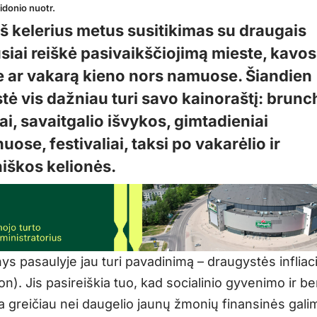
Židonio nuotr.
eš kelerius metus susitikimas su draugais
siai reiškė pasivaikščiojimą mieste, kavos
e ar vakarą kieno nors namuose. Šiandien
ė vis dažniau turi savo kainoraštį: brunch
i, savaitgalio išvykos, gimtadieniai
uose, festivaliai, taksi po vakarėlio ir
iškos kelionės.
nys pasaulyje jau turi pavadinimą – draugystės infliaci
ion). Jis pasireiškia tuo, kad socialinio gyvenimo ir 
a greičiau nei daugelio jaunų žmonių finansinės gali