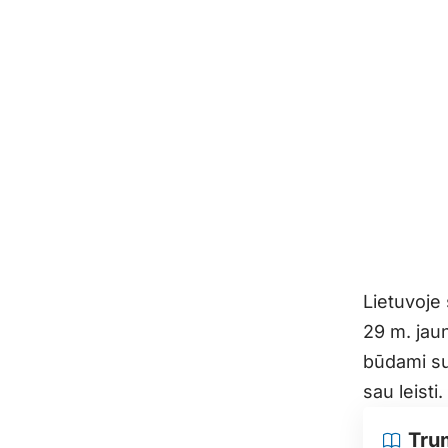
Lietuvoje 
29 m. jau
būdami su 
sau leisti
Tru