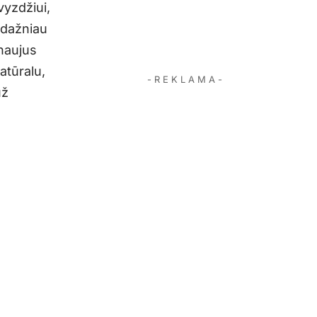
vyzdžiui,
 dažniau
naujus
atūralu,
- R E K L A M A -
už