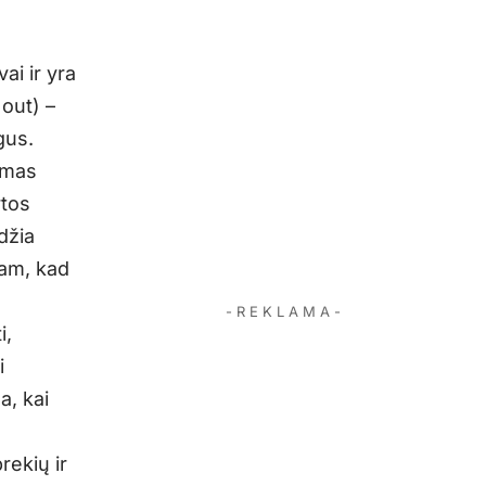
ai ir yra
out) –
gus.
imas
rtos
džia
tam, kad
- R E K L A M A -
i,
i
a, kai
rekių ir