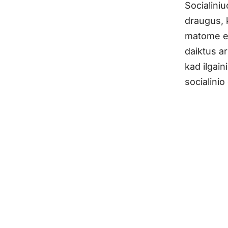
Socialini
draugus, 
matome es
daiktus ar
kad ilgain
socialinio