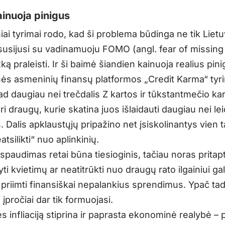
inuoja pinigus
iai tyrimai rodo, kad ši problema būdinga ne tik Lietuv
 susijusi su vadinamuoju FOMO (angl. fear of missing 
ą praleisti. Ir ši baimė šiandien kainuoja realius pini
nės asmeninių finansų platformos „Credit Karma“ tyr
d daugiau nei trečdalis Z kartos ir tūkstantmečio ka
ri draugų, kurie skatina juos išlaidauti daugiau nei lei
 Dalis apklaustųjų pripažino net įsiskolinantys vien 
atsilikti“ nuo aplinkinių.
 spaudimas retai būna tiesioginis, tačiau noras pritapt
ti kvietimų ar neatitrūkti nuo draugų rato ilgainiui gal
 priimti finansiškai nepalankius sprendimus. Ypač tad
i įpročiai dar tik formuojasi.
 infliaciją stiprina ir paprasta ekonominė realybė – p