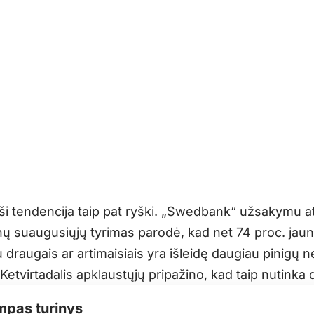
ši tendencija taip pat ryški. „Swedbank“ užsakymu at
nų suaugusiųjų tyrimas parodė, kad net 74 proc. jau
draugais ar artimaisiais yra išleidę daugiau pinigų ne
. Ketvirtadalis apklaustųjų pripažino, kad taip nutinka 
mpas turinys