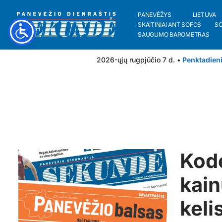
PANEVĖŽYS
LIETUVA
SKAITINIAI ANT SOFOS
S
SAUGUMO BAROMETRAS
2026-ųjų rugpjūčio 7 d. •
Penktadien
Kodė
kain
keli