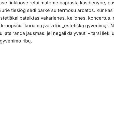
uose tinkluose retai matome paprastą kasdienybę, pa
kurie tiesiog sėdi parke su termosu arbatos. Kur kas
tetiškai pateiktas vakarienes, keliones, koncertus, 
 kruopščiai kuriamą įvaizdį ir „estetišką gyvenimą“. N
iui atsiranda jausmas: jei negali dalyvauti – tarsi lieki 
 gyvenimo ribų.