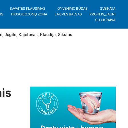
SAVAITĖS KLAUSIMAS
GYVENIMO BŪDAS
SVEIKATA
AS
HIGSO BOZONŲ ZONA
LAISVĖS BALSAS
PROFILIS_JAUNI
SU UKRAINA
lė
,
Jogilė
,
Kajetonas
,
Klaudija
,
Sikstas
is