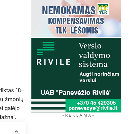
liktas 18–
nų žmonių
i galėjo
- R E K L A M A -
dažnai.