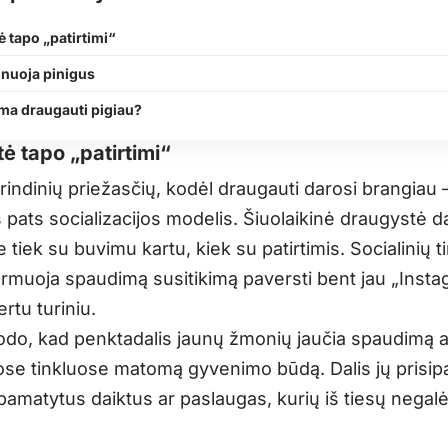
 tapo „patirtimi“
nuoja pinigus
ma draugauti pigiau?
ė tapo „patirtimi“
rindinių priežasčių, kodėl draugauti darosi brangiau 
 pats socializacijos modelis. Šiuolaikinė draugystė d
 tiek su buvimu kartu, kiek su patirtimis. Socialinių t
ormuoja spaudimą susitikimą paversti bent jau „Inst
ertu turiniu.
odo, kad penktadalis jaunų žmonių jaučia spaudimą ati
uose tinkluose matomą gyvenimo būdą. Dalis jų prisip
pamatytus daiktus ar paslaugas, kurių iš tiesų negal