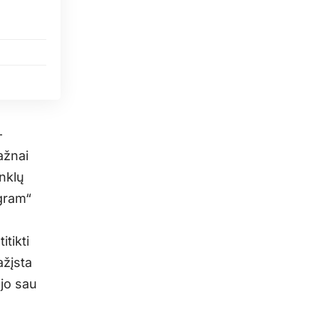
–
ažnai
inklų
agram“
tikti
ažįsta
ėjo sau