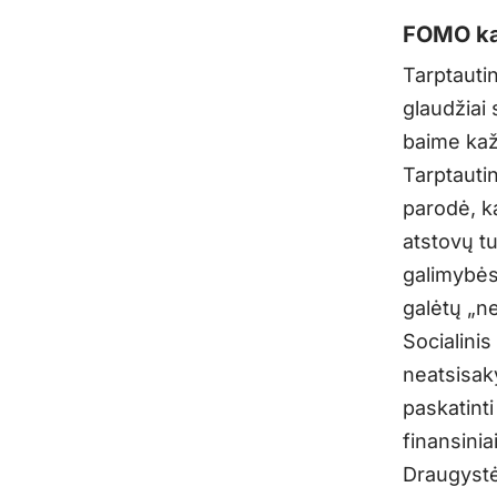
FOMO ka
Tarptautin
glaudžiai
baime kažk
Tarptauti
parodė, ka
atstovų tu
galimybės.
galėtų „ne
Socialinis
neatsisaky
paskatinti
finansinia
Draugystės