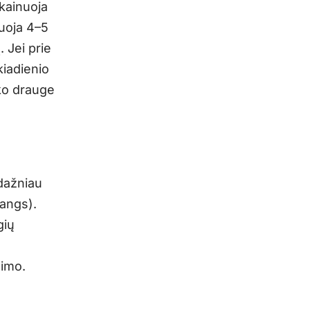
kainuoja
nuoja 4–5
 Jei prie
kiadienio
iko drauge
 dažniau
hangs).
gių
nimo.