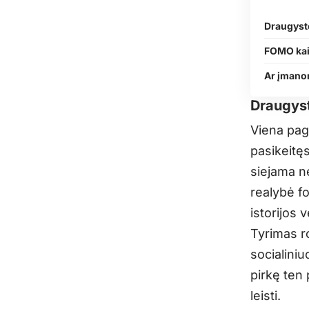
Draugystė
FOMO kai
Ar įmano
Draugyst
Viena pag
pasikeitęs
siejama ne
realybė f
istorijos v
Tyrimas r
socialini
pirkę ten 
leisti.