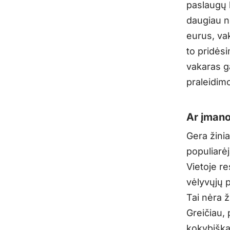
paslaugų 
daugiau n
eurus, vak
to pridėsi
vakaras ga
praleidimo
Ar įmano
Gera žinia
populiarėj
Vietoje re
vėlyvųjų 
Tai nėra 
Greičiau,
kokybiškas