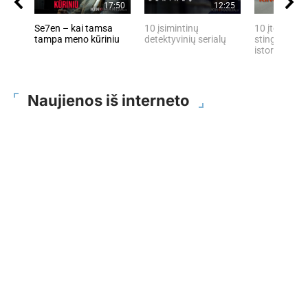
17:50
12:25
Se7en – kai tamsa
10 įsimintinų
10 įtemptų, 
tampa meno kūriniu
detektyvinių serialų
stingdančių 
istorijų
Naujienos iš interneto