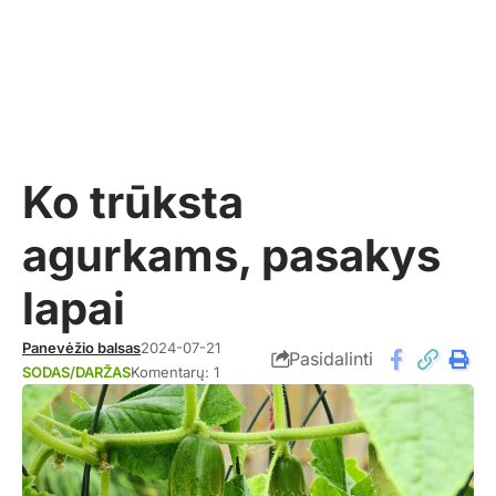
Ko trūksta
agurkams, pasakys
lapai
Panevėžio balsas
2024-07-21
Pasidalinti
SODAS/DARŽAS
Komentarų: 1