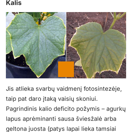
Kalis
Jis atlieka svarbų vaidmenį fotosintezėje,
taip pat daro įtaką vaisių skoniui.
Pagrindinis kalio deficito požymis – agurkų
lapus aprėminanti sausa šviesžalė arba
geltona juosta (patys lapai lieka tamsiai