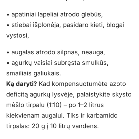
• apatiniai lapeliai atrodo glebūs,
• stiebai išplonėja, pasidaro kieti, blogai
vystosi,
• augalas atrodo silpnas, neauga,
• agurkų vaisiai subręsta smulkūs,
smailiais galiukais.
Ką daryti?
Kad kompensuotumėte azoto
deficitą agurkų lysvėje, palaistykite skysto
mėšlo tirpalu (1:10) – po 1–2 litrus
kiekvienam augalui. Tiks ir karbamido
tirpalas: 20 g į 10 litrų vandens.