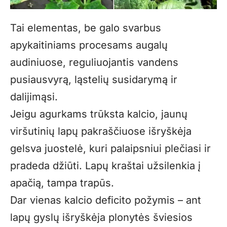
Tai elementas, be galo svarbus
apykaitiniams procesams augalų
audiniuose, reguliuojantis vandens
pusiausvyrą, ląstelių susidarymą ir
dalijimąsi.
Jeigu agurkams trūksta kalcio, jaunų
viršutinių lapų pakraščiuose išryškėja
gelsva juostelė, kuri palaipsniui plečiasi ir
pradeda džiūti. Lapų kraštai užsilenkia į
apačią, tampa trapūs.
Dar vienas kalcio deficito požymis – ant
lapų gyslų išryškėja plonytės šviesios