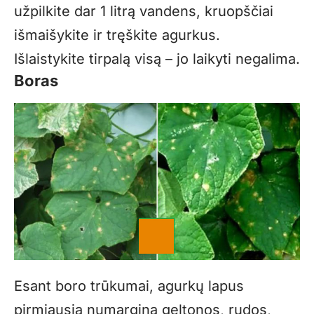
užpilkite dar 1 litrą vandens, kruopščiai
išmaišykite ir tręškite agurkus.
Išlaistykite tirpalą visą – jo laikyti negalima.
Boras
Esant boro trūkumai, agurkų lapus
pirmiausia numargina geltonos, rudos,