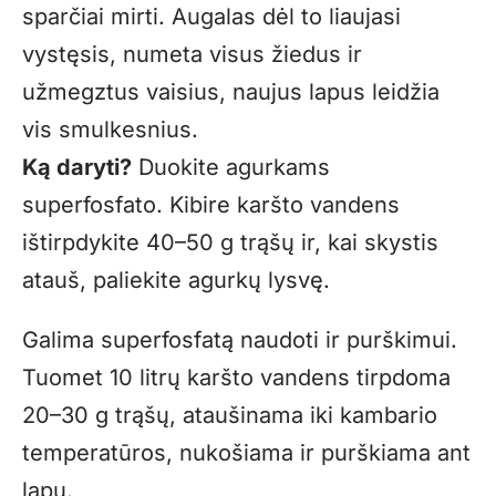
sparčiai mirti. Augalas dėl to liaujasi
vystęsis, numeta visus žiedus ir
užmegztus vaisius, naujus lapus leidžia
vis smulkesnius.
Ką daryti?
Duokite agurkams
superfosfato. Kibire karšto vandens
ištirpdykite 40–50 g trąšų ir, kai skystis
atauš, paliekite agurkų lysvę.
Galima superfosfatą naudoti ir purškimui.
Tuomet 10 litrų karšto vandens tirpdoma
20–30 g trąšų, ataušinama iki kambario
temperatūros, nukošiama ir purškiama ant
lapų.