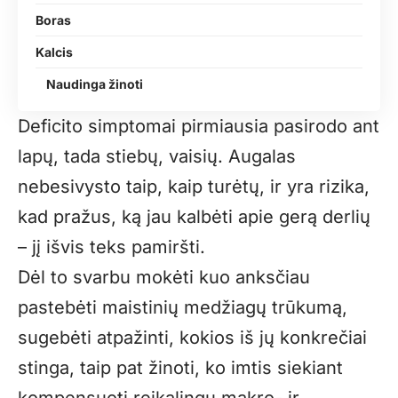
Boras
Kalcis
Naudinga žinoti
Deficito simptomai pirmiausia pasirodo ant
lapų, tada stiebų, vaisių. Augalas
nebesivysto taip, kaip turėtų, ir yra rizika,
kad pražus, ką jau kalbėti apie gerą derlių
– jį išvis teks pamiršti.
Dėl to svarbu mokėti kuo anksčiau
pastebėti maistinių medžiagų trūkumą,
sugebėti atpažinti, kokios iš jų konkrečiai
stinga, taip pat žinoti, ko imtis siekiant
kompensuoti reikalingų makro- ir