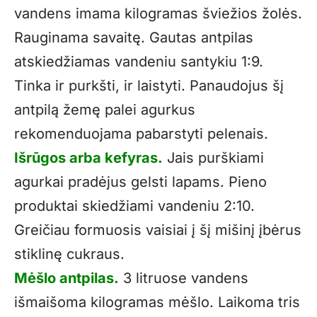
vandens imama kilogramas šviežios žolės.
Rauginama savaitę. Gautas antpilas
atskiedžiamas vandeniu santykiu 1:9.
Tinka ir purkšti, ir laistyti. Panaudojus šį
antpilą žemę palei agurkus
rekomenduojama pabarstyti pelenais.
Išrūgos arba kefyras.
Jais purškiami
agurkai pradėjus gelsti lapams. Pieno
produktai skiedžiami vandeniu 2:10.
Greičiau formuosis vaisiai į šį mišinį įbėrus
stiklinę cukraus.
Mėšlo antpilas.
3 litruose vandens
išmaišoma kilogramas mėšlo. Laikoma tris