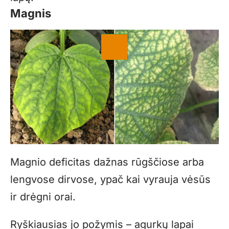
Magnis
Magnio deficitas dažnas rūgščiose arba
lengvose dirvose, ypač kai vyrauja vėsūs
ir drėgni orai.
Ryškiausias jo požymis – agurkų lapai