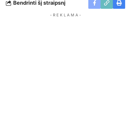
Bendrinti šį straipsnį
- R E K L A M A -