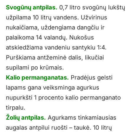
Svogūnų antpilas.
0,7 litro svogūnų lukštų
užpilama 10 litrų vandens. Užvirinus
nukaičiama, uždengiama dangčiu ir
palaikoma 14 valandų. Nukošus
atskiedžiama vandeniu santykiu 1:4.
Purškiama antžeminė dalis, likučiai
supilami po krūmais.
Kalio permanganatas.
Pradėjus gelsti
lapams gana veiksminga agurkus
nupurkšti 1 procento kalio permanganato
tirpalu.
Žolių antpilas.
Agurkams tinkamiausias
augalas antpilui ruošti – taukė. 10 litrų