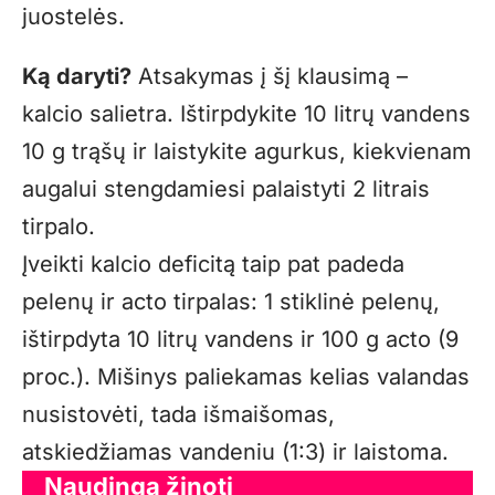
juostelės.
Ką daryti?
Atsakymas į šį klausimą –
kalcio salietra. Ištirpdykite 10 litrų vandens
10 g trąšų ir laistykite agurkus, kiekvienam
augalui stengdamiesi palaistyti 2 litrais
tirpalo.
Įveikti kalcio deficitą taip pat padeda
pelenų ir acto tirpalas: 1 stiklinė pelenų,
ištirpdyta 10 litrų vandens ir 100 g acto (9
proc.). Mišinys paliekamas kelias valandas
nusistovėti, tada išmaišomas,
atskiedžiamas vandeniu (1:3) ir laistoma.
Naudinga žinoti