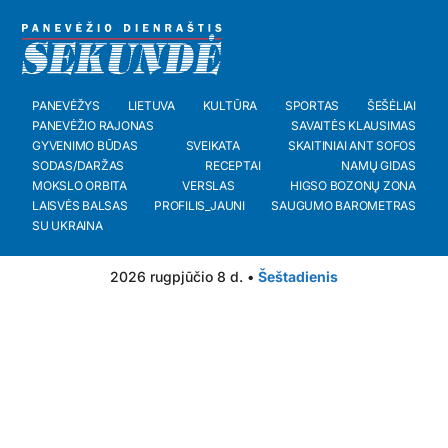
PANEVĖŽYS
LIETUVA
KULTŪRA
SPORTAS
ŠEŠĖLIAI
PANEVĖŽIO RAJONAS
SAVAITĖS KLAUSIMAS
GYVENIMO BŪDAS
SVEIKATA
SKAITINIAI ANT SOFOS
SODAS/DARŽAS
RECEPTAI
NAMŲ GIDAS
MOKSLO ORBITA
VERSLAS
HIGSO BOZONŲ ZONA
LAISVĖS BALSAS
PROFILIS_JAUNI
SAUGUMO BAROMETRAS
SU UKRAINA
2026 rugpjūčio 8 d. •
Šeštadienis