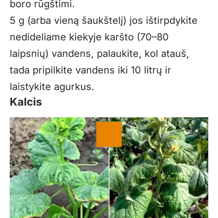
boro rūgštimi.
5 g (arba vieną šaukštelį) jos ištirpdykite
nedideliame kiekyje karšto (70–80
laipsnių) vandens, palaukite, kol atauš,
tada pripilkite vandens iki 10 litrų ir
laistykite agurkus.
Kalcis