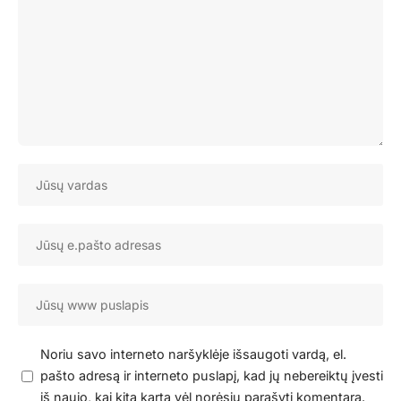
Noriu savo interneto naršyklėje išsaugoti vardą, el.
pašto adresą ir interneto puslapį, kad jų nebereiktų įvesti
iš naujo, kai kitą kartą vėl norėsiu parašyti komentarą.