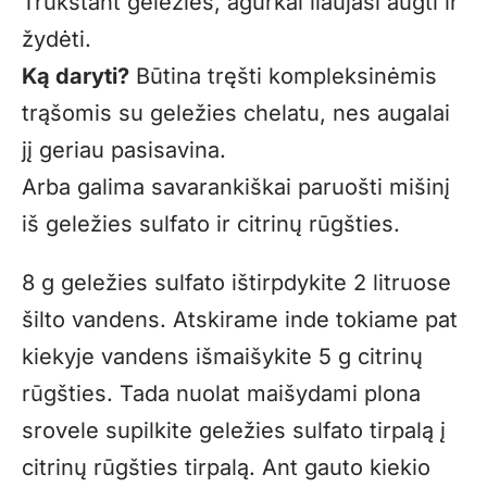
Trūkstant geležies, agurkai liaujasi augti ir
žydėti.
Ką daryti?
Būtina tręšti kompleksinėmis
trąšomis su geležies chelatu, nes augalai
jį geriau pasisavina.
Arba galima savarankiškai paruošti mišinį
iš geležies sulfato ir citrinų rūgšties.
8 g geležies sulfato ištirpdykite 2 litruose
šilto vandens. Atskirame inde tokiame pat
kiekyje vandens išmaišykite 5 g citrinų
rūgšties. Tada nuolat maišydami plona
srovele supilkite geležies sulfato tirpalą į
citrinų rūgšties tirpalą. Ant gauto kiekio