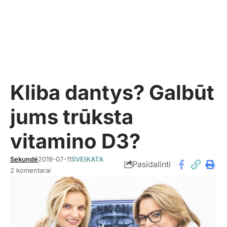
Kliba dantys? Galbūt
jums trūksta
vitamino D3?
Sekundė
2019-07-11
SVEIKATA
Pasidalinti
2 komentarai