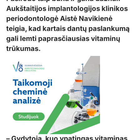
Aukštaitijos implantologijos klinikos
periodontologė Aistė Navikienė
teigia, kad kartais dantų paslankumą
gali lemti paprasčiausias vitaminų
trūkumas.
– Gydytoja, kuo ypatingas vitaminas