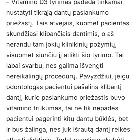
– Vitamino D3 tyrimas padeda tinkamai
nustatyti tikrąją dantų paslankumo
priežastį. Tais atvejais, kuomet pacientas
skundžiasi klibančiais dantimis, o aš
nerandu tam jokių klinikinių požymių,
visuomet siunčiu jį atlikti šio tyrimo. Tai
labai svarbu, nes galima išvengti
nereikalingų procedūrų. Pavyzdžiui, jeigu
odontologas pacientui pašalins klibantį
dantį, kurio paslankumo priežastis buvo
vitamino trūkumas, tai ne tik nepadės
pacientui pagerinti kitų dantų būklės, bet
ir bus žalinga, nes juk išrautą dantį reikės
atkurti dirbtiniu. Todėl negalima skubėti