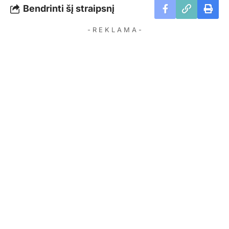
Bendrinti šį straipsnį
- R E K L A M A -