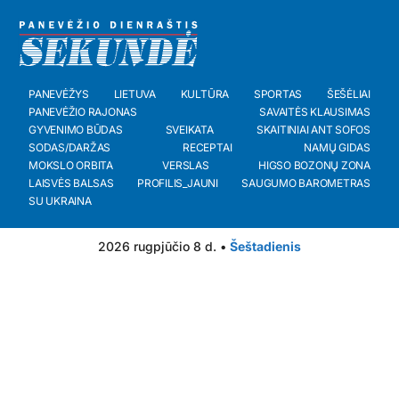
PANEVĖŽYS
LIETUVA
KULTŪRA
SPORTAS
ŠEŠĖLIAI
PANEVĖŽIO RAJONAS
SAVAITĖS KLAUSIMAS
GYVENIMO BŪDAS
SVEIKATA
SKAITINIAI ANT SOFOS
SODAS/DARŽAS
RECEPTAI
NAMŲ GIDAS
MOKSLO ORBITA
VERSLAS
HIGSO BOZONŲ ZONA
LAISVĖS BALSAS
PROFILIS_JAUNI
SAUGUMO BAROMETRAS
SU UKRAINA
2026 rugpjūčio 8 d. •
Šeštadienis