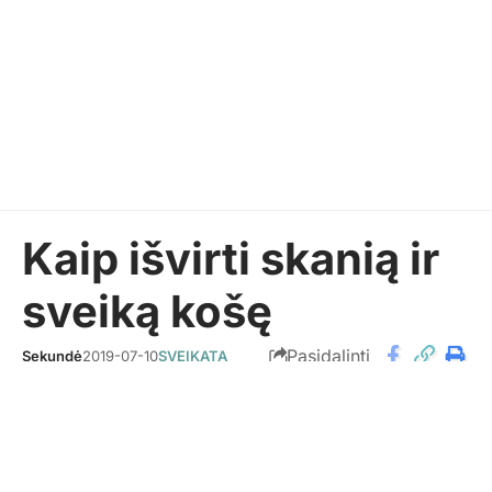
Kaip išvirti skanią ir
sveiką košę
Pasidalinti
Sekundė
2019-07-10
SVEIKATA