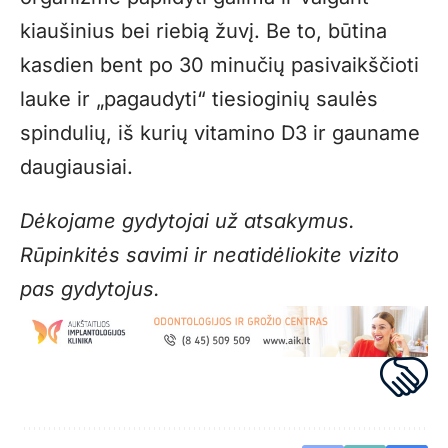
kiaušinius bei riebią žuvį. Be to, būtina
kasdien bent po 30 minučių pasivaikščioti
lauke ir „pagaudyti“ tiesioginių saulės
spindulių, iš kurių vitamino D3 ir gauname
daugiausiai.
Dėkojame gydytojai už atsakymus.
Rūpinkitės savimi ir neatidėliokite vizito
pas gydytojus.