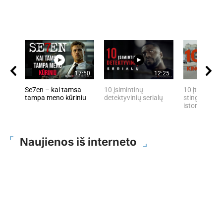
17:50
12:25
Se7en – kai tamsa
10 įsimintinų
10 įtemptų, 
tampa meno kūriniu
detektyvinių serialų
stingdančių 
istorijų
Naujienos iš interneto