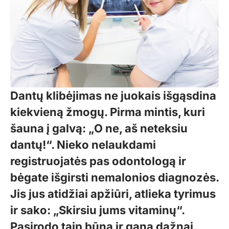
Dantų klibėjimas ne juokais išgąsdina
kiekvieną žmogų. Pirma mintis, kuri
šauna į galvą: „O ne, aš neteksiu
dantų!“. Nieko nelaukdami
registruojatės pas odontologą ir
bėgate išgirsti nemalonios diagnozės.
Jis jus atidžiai apžiūri, atlieka tyrimus
ir sako: „Skirsiu jums vitaminų“.
Pasirodo taip būna ir gana dažnai.