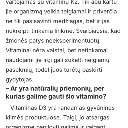
vartojamas su vitaminu K2. Tik abu kartu
jie organizmą veikia teigiamai ir priverčia
ne tik pasisavinti medžiagas, bet ir jas
nukreipti tinkama linkme. Svarbiausia, kad
žmonės patys neeksperimentuotų.
Vitaminai nėra vaistai, bet netinkamai
naudojami jie irgi gali sukelti neigiamų
pasekmių, todėl juos turėtų paskirti
gydytojas.
– Ar yra natūralių priemonių, per
kurias galime gauti šio vitamino?
– Vitaminas D3 yra randamas gyvūninės
kilmės produktuose. Taigi, jo atsargas
organizme papildyti galima ir valgant