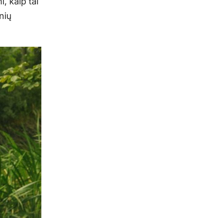
, kaip tai
nių