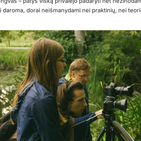
engvas – patys viską privalėjo padaryti net nežinodami
i daroma, dorai neišmanydami nei praktinių, nei teori