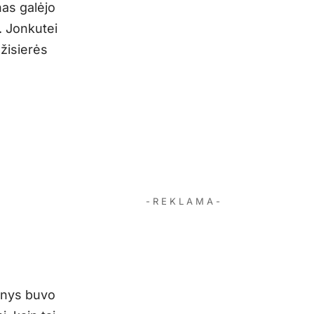
nas galėjo
. Jonkutei
ežisierės
- R E K L A M A -
vinys buvo