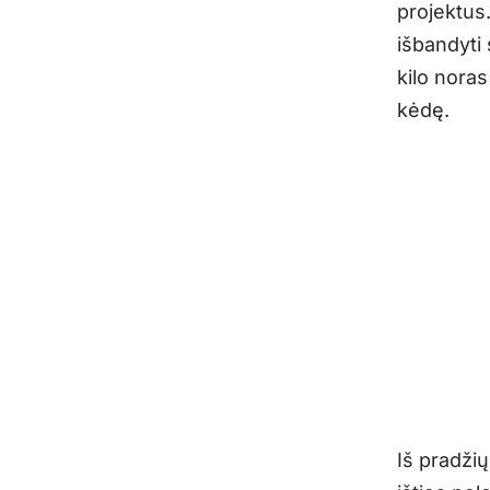
projektus.
išbandyti
kilo noras
kėdę.
Iš pradži