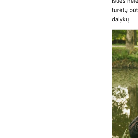
išties nel
turėtų būt
dalykų.