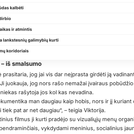
ūdas kalbėti
įdirbio
aikas ir atmintis
 lankstesnių galimybių kurti
mų koridoriais
 – iš smalsumo
 prasitaria, jog jai vis dar neįprasta girdėti ją vadinan
 Ji juokauja, jog nors rašo nemažai įvairaus pobūdžio
 niekas rašytoja jos kol kas nevadina.
okumentika man daugiau kaip hobis, nors ir jį kuriant
 tiek pat ar net daugiau“, – teigia Viktorija.
ius filmus ji kurti pradėjo su vizualiųjų menų organ
bendraminčiais, vykdydami meninius, socialinius jau