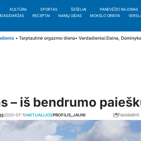
KULTŪRA
SPORTAS
ŠEŠĖLIAI
PANEVĖŽIO RAJONAS
ODAS/DARŽAS
RECEPTAI
NAMŲ GIDAS
MOKSLO ORBITA
VERSL
adienis
• Tarptautinė orgazmo diena
• Vardadieniai:
Daina
,
Dominyk
s – iš bendrumo paieš
Pasidalinti
tė
2020-07-10
AKTUALIJOS
PROFILIS_JAUNI