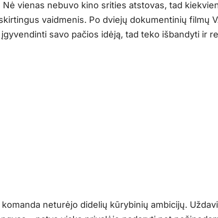
 Nė vienas nebuvo kino srities atstovas, tad kiekvie
 skirtingus vaidmenis. Po dviejų dokumentinių filmų V
 įgyvendinti savo pačios idėją, tad teko išbandyti ir r
ų komanda neturėjo didelių kūrybinių ambicijų. Užda