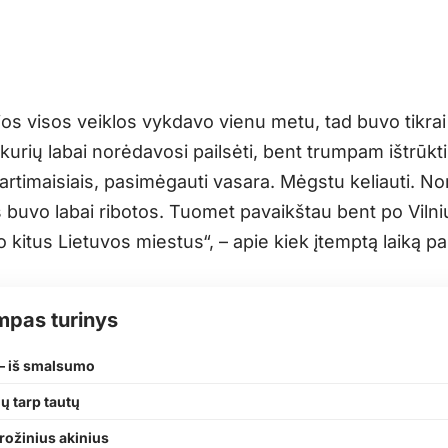
ios visos veiklos vykdavo vienu metu, tad buvo tikra
kurių labai norėdavosi pailsėti, bent trumpam ištrūkti
artimaisiais, pasimėgauti vasara. Mėgstu keliauti. N
 buvo labai ribotos. Tuomet pavaikštau bent po Vilni
o kitus Lietuvos miestus“, – apie kiek įtemptą laiką p
mpas turinys
 – iš smalsumo
ių tarp tautų
rožinius akinius