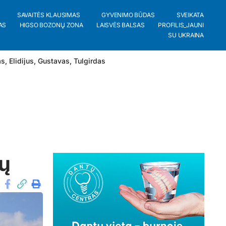
SAVAITĖS KLAUSIMAS
GYVENIMO BŪDAS
SVEIKATA
AS
HIGSO BOZONŲ ZONA
LAISVĖS BALSAS
PROFILIS_JAUNI
SU UKRAINA
as
,
Elidijus
,
Gustavas
,
Tulgirdas
kų