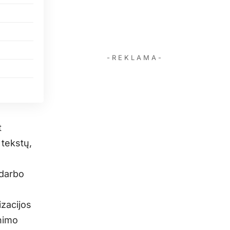
- R E K L A M A -
t
 tekstų,
 darbo
izacijos
nimo