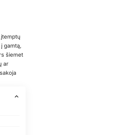
i įtemptų
 į gamtą,
ors šiemet
ų ar
asakoja