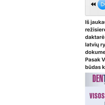
Iš jauka
režisier
daktarė 
latvių r
dokumen
Pasak Vi
būdas ka