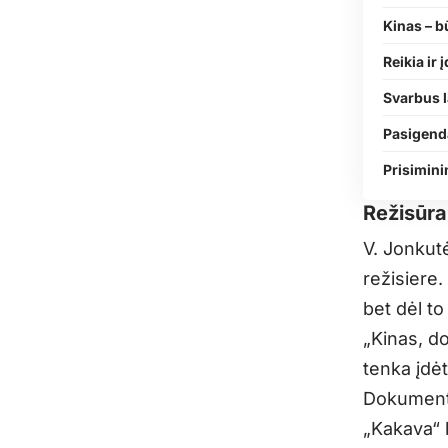
Kinas – b
Reikia ir 
Svarbus l
Pasigenda
Prisimini
Režisūra
V. Jonkutė
režisiere.
bet dėl to
„Kinas, d
tenka įdėti
Dokumentin
„Kakava“ 