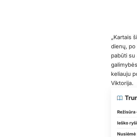
„Kartais š
dienų, po 
pabūti su 
galimybės
keliauju p
Viktorija.
Tru
Režisūra
Ieško ryš
Nusiėmė 