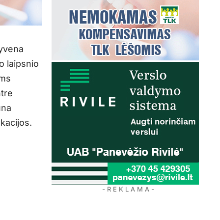
gyvena
o laipsnio
ams
ntre
una
kacijos.
- R E K L A M A -