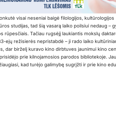
Jonkutė visai neseniai baigė filologijos, kultūrologijos
ros studijas, tad šią vasarą laiko poilsiui nedaug – 
os rūpesčiais. Tačiau rugsėjį laukiantis mokslų daktar
-ejų režisierės nepristabdė – ji rado laiko kultūrini
, dar birželį kuravo kino dirbtuves jaunimui kino ce
prisidėjo prie kilnojamosios parodos bibliotekoje. Ja
iaugiasi, kad turėjo galimybę sugrįžti ir prie kino edu