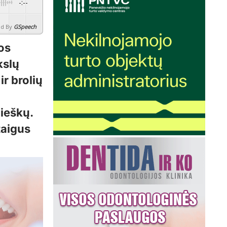
-:--
d By
GSpeech
tos
kslų
ir brolių
aieškų.
taigus