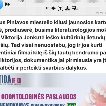
0:00
1x
Powere
us Piniavos miestelio kilusi jaunosios kar
ė, prodiuserė, būsima literatūrologijos mo
Viktorija Jonkutė ieško kultūrinių lietuvių 
yšių. Tad visai nenuostabu, jog ir jos kurti
tiniai filmai kilę iš šių tautų bendrumo p
ktorijos, dokumentika jai pirmiausia yra į
lbėti ir perteikti svarbius dalykus.