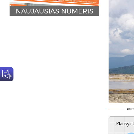
asm
Klausyki