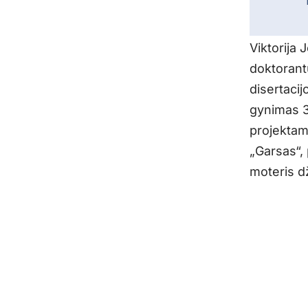
Viktorija 
doktorantū
disertacij
gynimas 33
projektams
„Garsas“, 
moteris dž