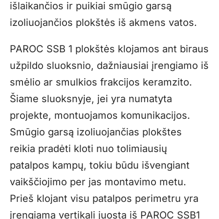
išlaikančios ir puikiai smūgio garsą
izoliuojančios plokštės iš akmens vatos.
PAROC SSB 1 plokštės klojamos ant biraus
užpildo sluoksnio, dažniausiai įrengiamo iš
smėlio ar smulkios frakcijos keramzito.
Šiame sluoksnyje, jei yra numatyta
projekte, montuojamos komunikacijos.
Smūgio garsą izoliuojančias plokštes
reikia pradėti kloti nuo tolimiausių
patalpos kampų, tokiu būdu išvengiant
vaikščiojimo per jas montavimo metu.
Prieš klojant visu patalpos perimetru yra
įrengiama vertikali juosta iš PAROC SSB1