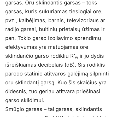
garsas. Oru sklindantis garsas – toks
garsas, kuris sukuriamas tiesiogiai ore,
pvz., kalbėjimas, barnis, televizoriaus ar
radijo garsai, buitinių prietaisų ūžimas ir
pan. Tokio garso izoliavimo sprendimų
efektyvumas yra matuojamas ore
sklindančio garso rodikliu R‘
ir jo dydis
w
išreiškiamas decibelais (dB). Šis rodiklis
parodo statinio atitvaros galėjimą silpninti
oru sklindantį garsą. Kuo šis skaičius yra
didesnis, tuo geriau atitvara priešinasi
garso sklidimui.
Smūgio garsas – tai garsas, sklindantis