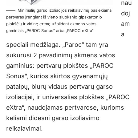
nau
Minimalių garso izoliacijos reikalavimų pasiekiama
doj
pertvaras įrengiant iš vieno sluoksnio gipskartonio
am
plokščių ir vidinę ertmę užpildant akmens vatos
gaminiais „PAROC Sonus“ arba „PAROC eXtra“.
a
speciali medžiaga. „Paroc“ tam yra
sukūrusi 2 pavadinimų akmens vatos
gaminius: pertvarų plokštes
„PAROC
Sonus“
, kurios skirtos gyvenamųjų
patalpų, biurų vidaus pertvarų garso
izoliacijai, ir universalias plokštes
„PAROC
eXtra“
, naudojamas pertvarose, kurioms
keliami didesni garso izoliavimo
reikalavimai.