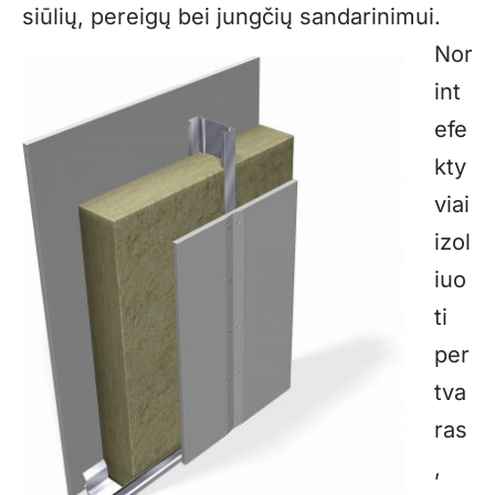
siūlių, pereigų bei jungčių sandarinimui.
Nor
int
efe
kty
viai
izol
iuo
ti
per
tva
ras
,