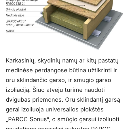
Karkasinių, skydinių namų ar kitų pastatų
medinėse perdangose būtina užtikrinti ir
oru sklindančio garso, ir smūgio garso
izoliaciją. Šiuo atveju turime naudoti
dvigubas priemones. Oru sklindantį garsą
gerai izoliuoja universalios plokštės
„PAROC Sonus“, o smūgio garsui izoliuoti
naudotinos specialiai sukurtos
PAROC