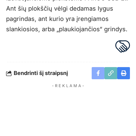
Ant šių plokščių vėlgi dedamas lygus
pagrindas, ant kurio yra įrengiamos
slankiosios, arba „plaukiojančios“ grindys.
Bendrinti šį straipsnį
- R E K L A M A -