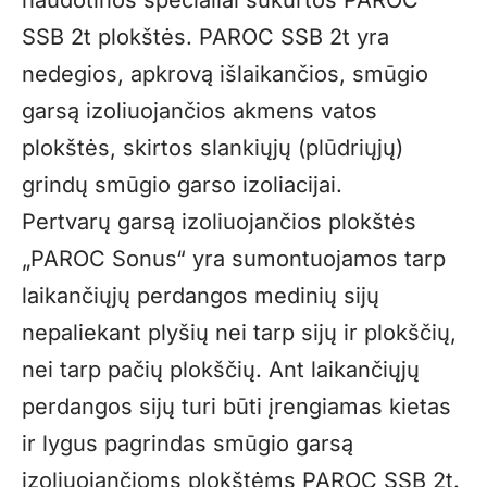
SSB 2t
plokštės. PAROC SSB 2t yra
nedegios, apkrovą išlaikančios, smūgio
garsą izoliuojančios akmens vatos
plokštės, skirtos slankiųjų (plūdriųjų)
grindų smūgio garso izoliacijai.
Pertvarų garsą izoliuojančios plokštės
„PAROC Sonus“ yra sumontuojamos tarp
laikančiųjų perdangos medinių sijų
nepaliekant plyšių nei tarp sijų ir plokščių,
nei tarp pačių plokščių. Ant laikančiųjų
perdangos sijų turi būti įrengiamas kietas
ir lygus pagrindas smūgio garsą
izoliuojančioms plokštėms PAROC SSB 2t.