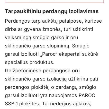
Tarpaukštinių perdangų izoliavimas
Perdangos tarp aukštų patalpose, kuriose
dirba ar gyvena žmonės, turi užtikrinti
veiksmingą smūgio garso ir oru
sklindančio garso slopinimą. Smūgio
garsui izoliuoti „Paroc“ ekspertai sukūrė
specialius produktus.
Gelžbetoninėse perdangose oru
sklindančio garso izoliaciją užtikrina pati
perdangos plokštė, o perdangų smūgio
garsui izoliuoti yra naudojamos
PAROC
SSB 1
plokštės. Tai nedegios apkrovą