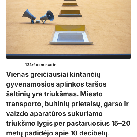
123rf.com nuotr.
Vienas greičiausiai kintančių
gyvenamosios aplinkos taršos
šaltinių yra triukšmas. Miesto
transporto, buitinių prietaisų, garso ir
vaizdo aparatūros sukuriamo
triukšmo lygis per pastaruosius 15–20
metų padidėjo apie 10 decibelų.