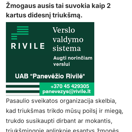
Žmogaus ausis tai suvokia kaip 2
kartus didesnį triukšmą.
Pasaulio sveikatos organizacija skelbia,
kad triukšmas trikdo mūsų poilsį ir miegą,
trukdo susikaupti dirbant ar mokantis,
triukšmingoje aplinkoje esantys žmonės