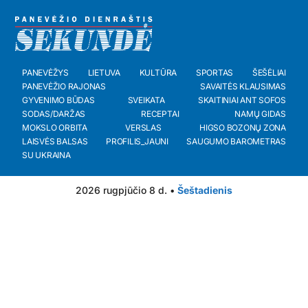
PANEVĖŽYS
LIETUVA
KULTŪRA
SPORTAS
ŠEŠĖLIAI
PANEVĖŽIO RAJONAS
SAVAITĖS KLAUSIMAS
GYVENIMO BŪDAS
SVEIKATA
SKAITINIAI ANT SOFOS
SODAS/DARŽAS
RECEPTAI
NAMŲ GIDAS
MOKSLO ORBITA
VERSLAS
HIGSO BOZONŲ ZONA
LAISVĖS BALSAS
PROFILIS_JAUNI
SAUGUMO BAROMETRAS
SU UKRAINA
2026 rugpjūčio 8 d. •
Šeštadienis