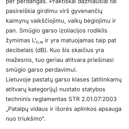
per perdangas. Praktiškai dažniausiai tai
pasireiškia girdimu virš gyvenančių
kaimynų vaikščiojimu, vaikų bėgiojimu ir
pan. Smūgio garso izoliacijos rodiklis
žymimas L‘
ir yra matuojamas taip pat
n,w
decibelais (dB). Kuo šis skaičius yra
mažesnis, tuo geriau atitvara priešinasi
smūgio garso perdavimui.
Lietuvoje pastatų garso klases (atitinkamų
atitvarų kategorijų) nustato statybos
techninis reglamentas STR 2.01.07:2003
„Patalpų vidaus ir išorės aplinkos apsauga
nuo triukšmo“.