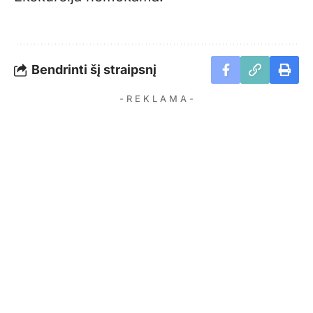
Bendrinti šį straipsnį
- R E K L A M A -