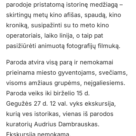
parodoje pristatomą istorinę medžiagą –
skirtingų metų kino afišas, spaudą, kino
kroniką, susipažinti su to meto kino
operatoriais, laiko linija, o taip pat
pasižiūrėti animuotą fotografijų filmuką.
Paroda atvira visą parą ir nemokamai
prieinama miesto gyventojams, svečiams,
visoms amžiaus grupėms, neįgaliesiems.
Paroda veiks iki birželio 15 d.
Gegužės 27 d. 12 val. vyks ekskursija,
kurią ves istorikas, vienas iš parodos
kuratorių Audrius Dambrauskas.
Ekskursija nemokama.