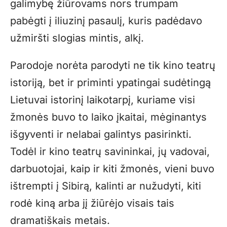
galimybę žiūrovams nors trumpam
pabėgti į iliuzinį pasaulį, kuris padėdavo
užmiršti slogias mintis, alkį.
Parodoje norėta parodyti ne tik kino teatrų
istoriją, bet ir priminti ypatingai sudėtingą
Lietuvai istorinį laikotarpį, kuriame visi
žmonės buvo to laiko įkaitai, mėginantys
išgyventi ir nelabai galintys pasirinkti.
Todėl ir kino teatrų savininkai, jų vadovai,
darbuotojai, kaip ir kiti žmonės, vieni buvo
ištrempti į Sibirą, kalinti ar nužudyti, kiti
rodė kiną arba jį žiūrėjo visais tais
dramatiškais metais.