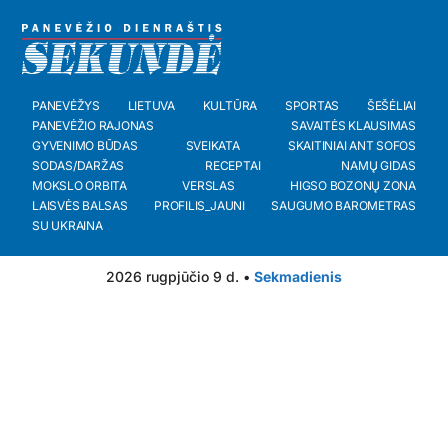
PANEVĖŽYS
LIETUVA
KULTŪRA
SPORTAS
ŠEŠĖLIAI
PANEVĖŽIO RAJONAS
SAVAITĖS KLAUSIMAS
GYVENIMO BŪDAS
SVEIKATA
SKAITINIAI ANT SOFOS
SODAS/DARŽAS
RECEPTAI
NAMŲ GIDAS
MOKSLO ORBITA
VERSLAS
HIGSO BOZONŲ ZONA
LAISVĖS BALSAS
PROFILIS_JAUNI
SAUGUMO BAROMETRAS
SU UKRAINA
2026 rugpjūčio 9 d. •
Sekmadienis