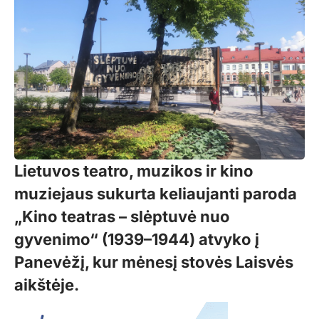
Lietuvos teatro, muzikos ir kino
muziejaus sukurta keliaujanti paroda
„Kino teatras – slėptuvė nuo
gyvenimo“ (1939–1944) atvyko į
Panevėžį, kur mėnesį stovės Laisvės
aikštėje.