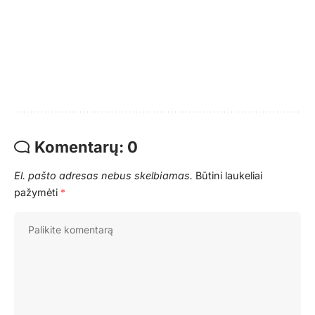
Komentarų: 0
El. pašto adresas nebus skelbiamas.
Būtini laukeliai
pažymėti
*