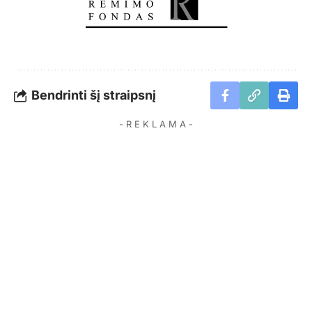
Bendrinti šį straipsnį
- R E K L A M A -