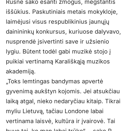
Rusnė sako esanti žmogus, mėgstantis
iššūkius. Paskutiniais metais mokykloje,
laimėjusi visus respublikinius jaunųjų
dainininkų konkursus, kuriuose dalyvavo,
nusprendė įsivertinti save ir užsienio
lygiu. Būtent todėl gabi muzikė stojo į
puikiai vertinamą Karališkąją muzikos
akademiją.
„
Toks lemtingas bandymas apvertė
gyvenimą aukštyn kojomis. Jei atsukčiau
laiką atgal, nieko nedaryčiau kitaip. Tikrai
myliu Lietuvą, tačiau Londone labai
vertinama laisvė, kultūra ir įvairovė. Tai
buvo tai, ko man labai trūko“, – sako R.