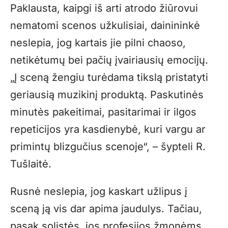
Paklausta, kaipgi iš arti atrodo žiūrovui
nematomi scenos užkulisiai, dainininkė
neslepia, jog kartais jie pilni chaoso,
netikėtumų bei pačių įvairiausių emocijų.
„
Į sceną žengiu turėdama tikslą pristatyti
geriausią muzikinį produktą. Paskutinės
minutės pakeitimai, pasitarimai ir ilgos
repeticijos yra kasdienybė, kuri vargu ar
primintų blizgučius scenoje“, – šypteli R.
Tušlaitė.
Rusnė neslepia, jog kaskart užlipus į
sceną ją vis dar apima jaudulys. Tačiau,
pasak solistės, jos profesijos žmonėms