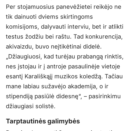
Per stojamuosius panevėžietei reikėjo ne
tik dainuoti dviems skirtingoms
komisijoms, dalyvauti interviu, bet ir atlikti
testus žodžiu bei raštu. Tad konkurencija,
akivaizdu, buvo neįtikėtinai didelė.
„
Džiaugiuosi, kad turėjau prabangą rinktis,
nes įstojau ir į antroje pasaulinėje vietoje
esantį Karališkąjį muzikos koledžą. Tačiau
mane labiau sužavėjo akademija, o ir
stipendiją pasiūlė didesnę“, – pasirinkimu
džiaugiasi solistė.
Tarptautinės galimybės