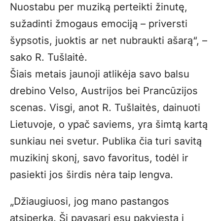
Nuostabu per muziką perteikti žinutę,
sužadinti žmogaus emociją – priversti
šypsotis, juoktis ar net nubraukti ašarą“, –
sako R. Tušlaitė.
Šiais metais jaunoji atlikėja savo balsu
drebino Velso, Austrijos bei Prancūzijos
scenas. Visgi, anot R. Tušlaitės, dainuoti
Lietuvoje, o ypač saviems, yra šimtą kartą
sunkiau nei svetur. Publika čia turi savitą
muzikinį skonį, savo favoritus, todėl ir
pasiekti jos širdis nėra taip lengva.
„
Džiaugiuosi, jog mano pastangos
atsiperka. Šį pavasarį esu pakviesta į