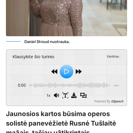
Daniel Stroud nuotrauka.
Klausykite šio turinio
Vaidina
:
-
0:00
-:--
1x
Powered By
GSpeech
Jaunosios kartos būsima operos
solistė panevėžietė Rusnė Tušlaitė
mažais, tačiau užtikrintais