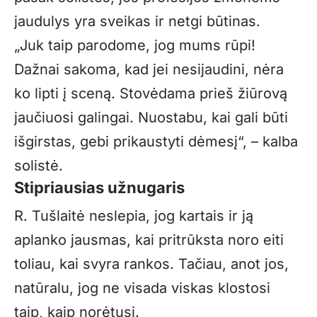
jaudulys yra sveikas ir netgi būtinas.
„
Juk taip parodome, jog mums rūpi!
Dažnai sakoma, kad jei nesijaudini, nėra
ko lipti į sceną. Stovėdama prieš žiūrovą
jaučiuosi galingai. Nuostabu, kai gali būti
išgirstas, gebi prikaustyti dėmesį“, – kalba
solistė.
Stipriausias užnugaris
R. Tušlaitė neslepia, jog kartais ir ją
aplanko jausmas, kai pritrūksta noro eiti
toliau, kai svyra rankos. Tačiau, anot jos,
natūralu, jog ne visada viskas klostosi
taip, kaip norėtųsi.