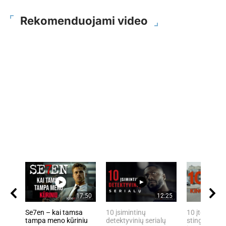
Rekomenduojami video
17:50
12:25
Se7en – kai tamsa
10 įsimintinų
10 įtemptų, 
tampa meno kūriniu
detektyvinių serialų
stingdančių 