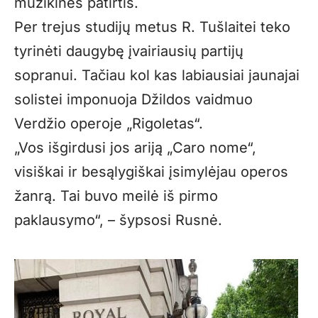
muzikines patirtis.
Per trejus studijų metus R. Tušlaitei teko
tyrinėti daugybę įvairiausių partijų
sopranui. Tačiau kol kas labiausiai jaunajai
solistei imponuoja Džildos vaidmuo
Verdžio operoje „Rigoletas“.
„
Vos išgirdusi jos ariją „Caro nome“,
visiškai ir besąlygiškai įsimylėjau operos
žanrą. Tai buvo meilė iš pirmo
paklausymo“, – šypsosi Rusnė.