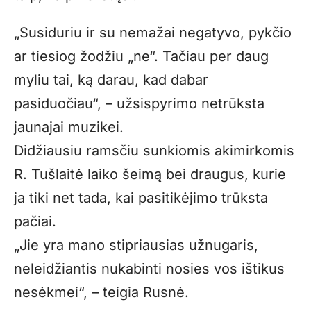
„
Susiduriu ir su nemažai negatyvo, pykčio
ar tiesiog žodžiu „ne“. Tačiau per daug
myliu tai, ką darau, kad dabar
pasiduočiau“, – užsispyrimo netrūksta
jaunajai muzikei.
Didžiausiu ramsčiu sunkiomis akimirkomis
R. Tušlaitė laiko šeimą bei draugus, kurie
ja tiki net tada, kai pasitikėjimo trūksta
pačiai.
„
Jie yra mano stipriausias užnugaris,
neleidžiantis nukabinti nosies vos ištikus
nesėkmei“, – teigia Rusnė.