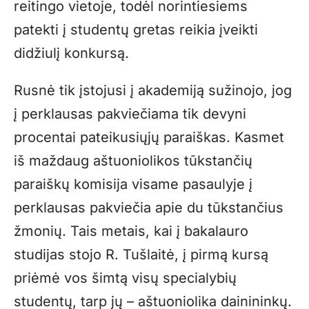
reitingo vietoje, todėl norintiesiems
patekti į studentų gretas reikia įveikti
didžiulį konkursą.
Rusnė tik įstojusi į akademiją sužinojo, jog
į perklausas pakviečiama tik devyni
procentai pateikusiųjų paraiškas. Kasmet
iš maždaug aštuoniolikos tūkstančių
paraiškų komisija visame pasaulyje į
perklausas pakviečia apie du tūkstančius
žmonių. Tais metais, kai į bakalauro
studijas stojo R. Tušlaitė, į pirmą kursą
priėmė vos šimtą visų specialybių
studentų, tarp jų – aštuoniolika dainininkų.