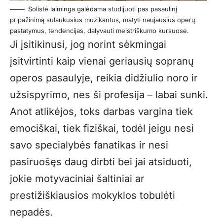
Solistė laiminga galėdama studijuoti pas pasaulinį
pripažinimą sulaukusius muzikantus, matyti naujausius operų
pastatymus, tendencijas, dalyvauti meistriškumo kursuose.
Ji įsitikinusi, jog norint sėkmingai
įsitvirtinti kaip vienai geriausių sopranų
operos pasaulyje, reikia didžiulio noro ir
užsispyrimo, nes ši profesija – labai sunki.
Anot atlikėjos, toks darbas vargina tiek
emociškai, tiek fiziškai, todėl jeigu nesi
savo specialybės fanatikas ir nesi
pasiruošęs daug dirbti bei jai atsiduoti,
jokie motyvaciniai šaltiniai ar
prestižiškiausios mokyklos tobulėti
nepadės.