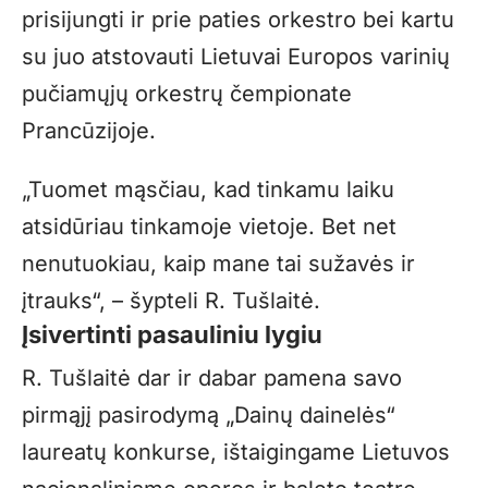
prisijungti ir prie paties orkestro bei kartu
su juo atstovauti Lietuvai Europos varinių
pučiamųjų orkestrų čempionate
Prancūzijoje.
„
Tuomet mąsčiau, kad tinkamu laiku
atsidūriau tinkamoje vietoje. Bet net
nenutuokiau, kaip mane tai sužavės ir
įtrauks“, – šypteli R. Tušlaitė.
Įsivertinti pasauliniu lygiu
R. Tušlaitė dar ir dabar pamena savo
pirmąjį pasirodymą „Dainų dainelės“
laureatų konkurse, ištaigingame Lietuvos