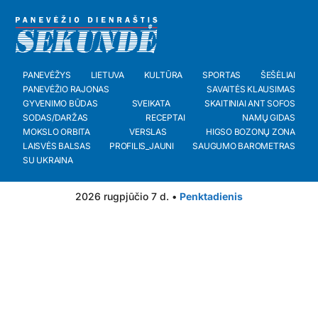
PANEVĖŽYS
LIETUVA
KULTŪRA
SPORTAS
ŠEŠĖLIAI
PANEVĖŽIO RAJONAS
SAVAITĖS KLAUSIMAS
GYVENIMO BŪDAS
SVEIKATA
SKAITINIAI ANT SOFOS
SODAS/DARŽAS
RECEPTAI
NAMŲ GIDAS
MOKSLO ORBITA
VERSLAS
HIGSO BOZONŲ ZONA
LAISVĖS BALSAS
PROFILIS_JAUNI
SAUGUMO BAROMETRAS
SU UKRAINA
2026 rugpjūčio 7 d. •
Penktadienis