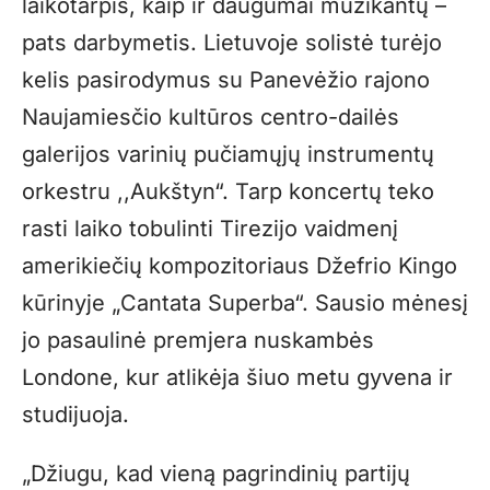
laikotarpis, kaip ir daugumai muzikantų –
pats darbymetis. Lietuvoje solistė turėjo
kelis pasirodymus su Panevėžio rajono
Naujamiesčio kultūros centro-dailės
galerijos varinių pučiamųjų instrumentų
orkestru ,,Aukštyn“. Tarp koncertų teko
rasti laiko tobulinti Tirezijo vaidmenį
amerikiečių kompozitoriaus Džefrio Kingo
kūrinyje „Cantata Superba“. Sausio mėnesį
jo pasaulinė premjera nuskambės
Londone, kur atlikėja šiuo metu gyvena ir
studijuoja.
„
Džiugu, kad vieną pagrindinių partijų