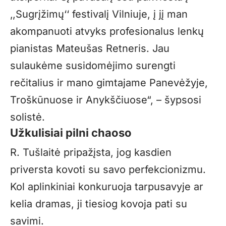
‚,Sugrįžimų‘‘ festivalį Vilniuje, į jį man
akompanuoti atvyks profesionalus lenkų
pianistas Mateušas Retneris. Jau
sulaukėme susidomėjimo surengti
rečitalius ir mano gimtajame Panevėžyje,
Troškūnuose ir Anykščiuose“, – šypsosi
solistė.
Užkulisiai pilni chaoso
R. Tušlaitė pripažįsta, jog kasdien
priversta kovoti su savo perfekcionizmu.
Kol aplinkiniai konkuruoja tarpusavyje ar
kelia dramas, ji tiesiog kovoja pati su
savimi.