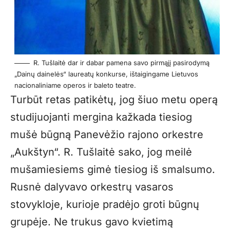
R. Tušlaitė dar ir dabar pamena savo pirmąjį pasirodymą
„Dainų dainelės“ laureatų konkurse, ištaigingame Lietuvos
nacionaliniame operos ir baleto teatre.
Turbūt retas patikėtų, jog šiuo metu operą
studijuojanti mergina kažkada tiesiog
mušė būgną Panevėžio rajono orkestre
„Aukštyn“. R. Tušlaitė sako, jog meilė
mušamiesiems gimė tiesiog iš smalsumo.
Rusnė dalyvavo orkestrų vasaros
stovykloje, kurioje pradėjo groti būgnų
grupėje. Ne trukus gavo kvietimą