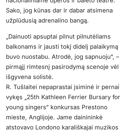
nacionaliniame operos ir baleto teatre.
Sako, jog kūnas dar ir dabar atsimena
užplūdusią adrenalino bangą.
„
Dainuoti apsuptai pilnut pilnutėliams
balkonams ir jausti tokį didelį palaikymą
buvo nuostabu. Atrodė, jog sapnuoju“, –
pirmąjį rimtesnį pasirodymą scenoje vėl
išgyvena solistė.
R. Tušlaitei nepaprastai įsiminė ir pernai
vykęs „25th Kathleen Ferrier Bursary for
young singers“ konkursas Prestono
mieste, Anglijoje. Jame dainininkė
atstovavo Londono karališkajai muzikos