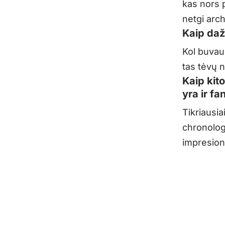
kas nors 
netgi arch
Kaip daž
Kol buvau
tas tėvų n
Kaip kito
yra ir f
Tikriausia
chronolog
impresion