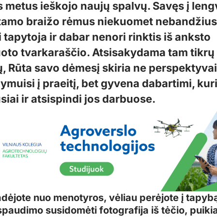
s metus ieškojo naujų spalvų. Savęs į leng
tamo braižo rėmus niekuomet nebandžius
 tapytoja ir dabar nenori rinktis iš anksto
oto tvarkaraščio. Atsisakydama tam tikrų
ų, Rūta savo dėmesį skiria ne perspektyvai į
ymuisi į praeitį, bet gyvena dabartimi, kur
iai ir atsispindi jos darbuose.
adėjote nuo menotyros, vėliau perėjote į tapybą
paudimo susidomėti fotografija iš tėčio, puikiai