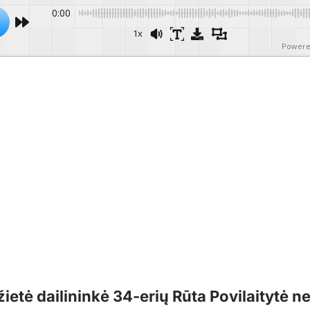
0:00
1x
Powere
etė dailininkė 34-erių Rūta Povilaitytė ne