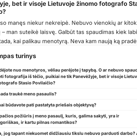
je, bet ir visoje Lietuvoje žinomo fotografo St
io?
viso manęs niekur nekreipė. Nebuvo vienokių ar kitok
 – man suteikė laisvę. Galbūt tas spaudimas kiek lab
 tada, kai palikau menotyrą. Neva kam naują ką pradėt
mpas turinys
dėjote nuo menotyros, vėliau perėjote į tapybą. O ar nebuvo spa
 fotografija iš tėčio, puikiai ne tik Panevėžyje, bet ir visoje Lietu
tografo Stasio Povilaičio?
sada traukė meno pasaulis?
ai būdavote pati pastatyta priešais objektyvą?
pačios požiūris į meno pasaulį, kuris, galima sakyti, yra ir
oriškas, ir kartu pilnas romantikos?
ia, jog tapant niekuomet didžiausiu tikslu nebuvo parduoti darbo? 