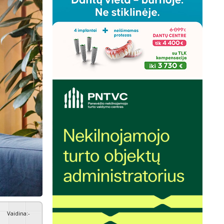
Vaidina
:
-