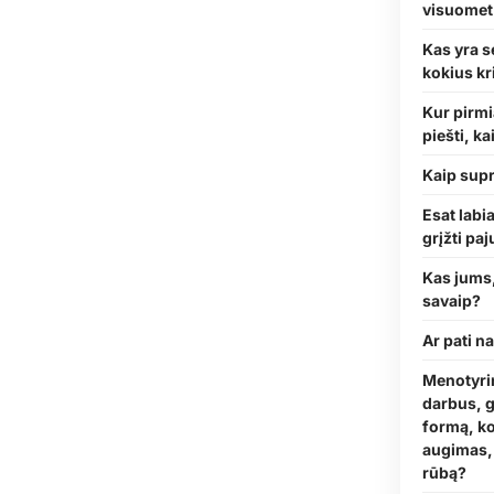
visuomet n
Kas yra s
kokius kri
Kur pirmi
piešti, ka
Kaip supr
Esat labia
grįžti pa
Kas jums, 
savaip?
Ar pati n
Menotyrin
darbus, g
formą, ko
augimas, 
rūbą?