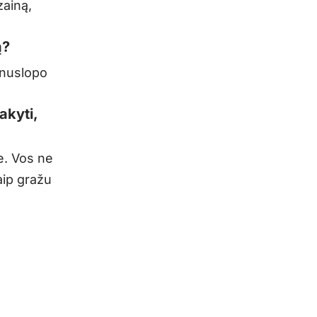
zainą,
ą?
 nuslopo
akyti,
e. Vos ne
aip gražu