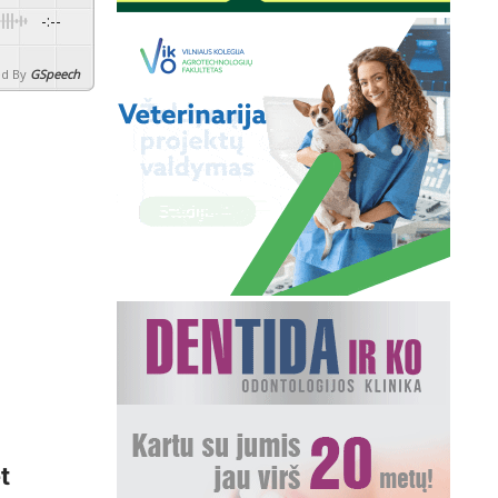
-:--
d By
GSpeech
t