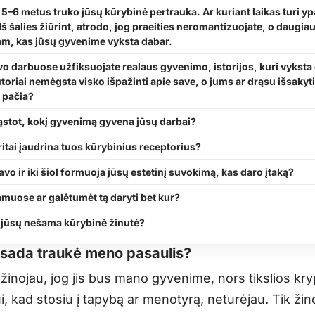
–6 metus truko jūsų kūrybinė pertrauka. Ar kuriant laikas turi yp
š šalies žiūrint, atrodo, jog praeities neromantizuojate, o daugi
tam, kas jūsų gyvenime vyksta dabar.
vo darbuose užfiksuojate realaus gyvenimo, istorijos, kuri vyksta
toriai nemėgsta visko išpažinti apie save, o jums ar drąsu išsakyti 
 pačia?
stot, kokį gyvenimą gyvena jūsų darbai?
itai įaudrina tuos kūrybinius receptorius?
vo ir iki šiol formuoja jūsų estetinį suvokimą, kas daro įtaką?
muose ar galėtumėt tą daryti bet kur?
 jūsų nešama kūrybinė žinutė?
isada traukė meno pasaulis?
inojau, jog jis bus mano gyvenime, nors tikslios kry
, kad stosiu į tapybą ar menotyrą, neturėjau. Tik žin