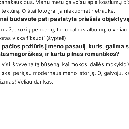
panašaus bus. Vienu metu galvojau apie kostiumų di
itektūrą. O štai fotografija niekuomet netraukė.
nai būdavote pati pastatyta priešais objektyv
 maža, kokių penkerių, turiu kalnus albumų, o vėliau
oras viską fiksuoti (šypteli).
 pačios požiūris į meno pasaulį, kuris, galima s
antasmagoriškas, ir kartu pilnas romantikos?
i visi išgyvena tą būseną, kai mokosi dailės mokykloj
iškai perėjau modernaus meno istoriją. O, galvoju, k
izmas! Vėliau dar kas.