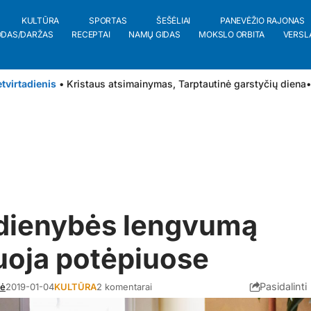
KULTŪRA
SPORTAS
ŠEŠĖLIAI
PANEVĖŽIO RAJONAS
ODAS/DARŽAS
RECEPTAI
NAMŲ GIDAS
MOKSLO ORBITA
VERSL
tvirtadienis
• Kristaus atsimainymas, Tarptautinė garstyčių diena
•
dienybės lengvumą
uoja potėpiuose
Pasidalinti
tė
2019-01-04
KULTŪRA
2 komentarai