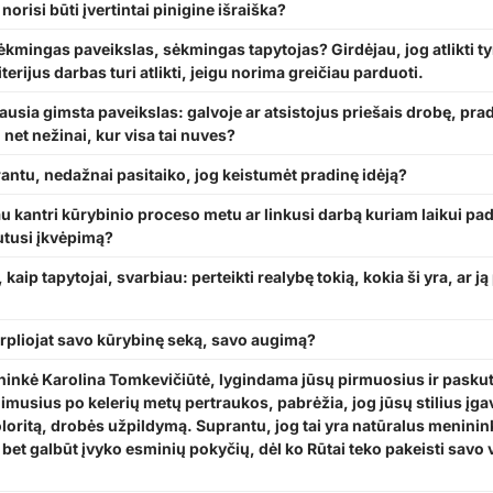
orisi būti įvertintai pinigine išraiška?
ėkmingas paveikslas, sėkmingas tapytojas? Girdėjau, jog atlikti ty
terijus darbas turi atlikti, jeigu norima greičiau parduoti.
ausia gimsta paveikslas: galvoje ar atsistojus priešais drobę, pra
i net nežinai, kur visa tai nuves?
antu, nedažnai pasitaiko, jog keistumėt pradinę idėją?
u kantri kūrybinio proceso metu ar linkusi darbą kuriam laikui padėti
jutusi įkvėpimą?
kaip tapytojai, svarbiau: perteikti realybę tokią, kokia ši yra, ar ją 
arpliojat savo kūrybinę seką, savo augimą?
inkė Karolina Tomkevičiūtė, lygindama jūsų pirmuosius ir pasku
imusius po kelerių metų pertraukos, pabrėžia, jog jūsų stilius įga
loritą, drobės užpildymą. Suprantu, jog tai yra natūralus menini
bet galbūt įvyko esminių pokyčių, dėl ko Rūtai teko pakeisti savo v