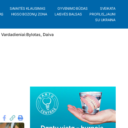
SAVAITĖS KLAUSIMAS
GYVENIMO BŪDAS
SVEIKATA
AS
HIGSO BOZONŲ ZONA
LAISVĖS BALSAS
PROFILIS_JAUNI
SU UKRAINA
 Vardadieniai:
Bylotas
,
Daiva