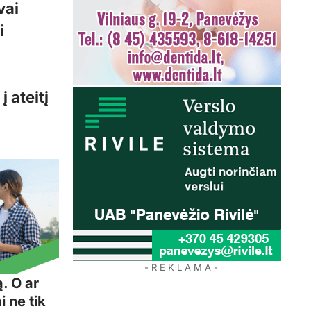
vai
i
 ateitį
i
- R E K L A M A -
. O ar
 ne tik