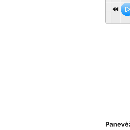
Panevėži