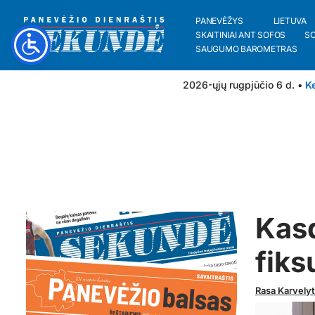
PANEVĖŽYS
LIETUVA
SKAITINIAI ANT SOFOS
S
SAUGUMO BAROMETRAS
2026-ųjų rugpjūčio 6 d. •
Ke
Kas
fiks
Rasa Karvely