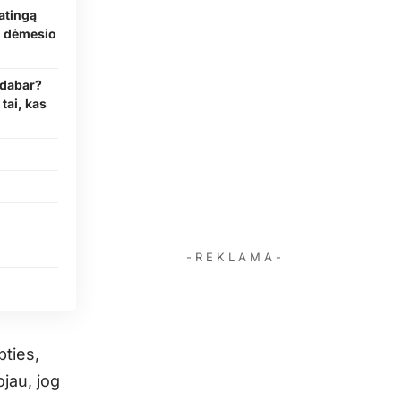
atingą
au dėmesio
 dabar?
tai, kas
- R E K L A M A -
pties,
ojau, jog