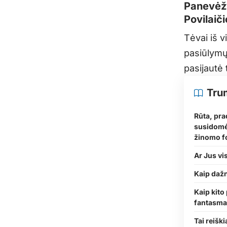
Panevėžy
Povilaič
Tėvai iš 
pasiūlymų
pasijautė
Tru
Rūta, pra
susidomėti
žinomo fo
Ar Jus vi
Kaip dažn
Kaip kito 
fantasmag
Tai reišk