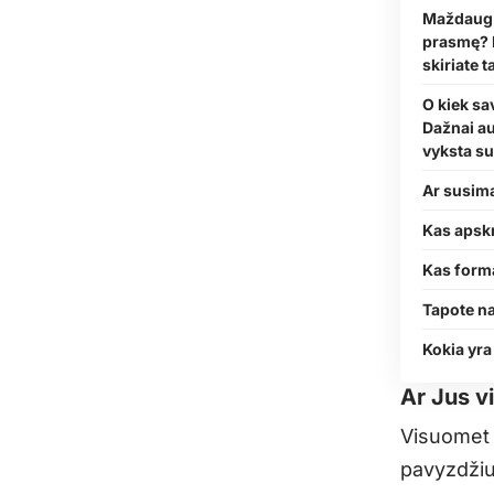
Maždaug 5
prasmę? I
skiriate 
O kiek sa
Dažnai au
vyksta su
Ar susimą
Kas apskr
Kas forma
Tapote na
Kokia yra
Ar Jus v
Visuomet ž
pavyzdžiui