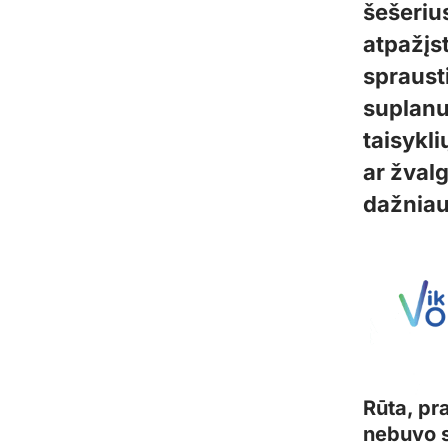
šešeriu
atpažįs
sprausti
suplanu
taisykli
ar žvalg
dažniaus
Rūta, pr
nebuvo s