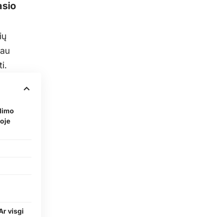
asio
ių
iau
i.
udimo
voje
Ar visgi