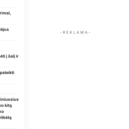
rimai,
dėjus
- R E K L A M A -
 į šalį ir
pateikti
tiniuosius
vo kitą
nko
ilkėtą