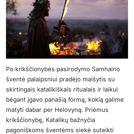
Po krikščionybės pasirodymo Samhaino
šventė palaipsniui pradėjo maišytis su
skirtingais katalikiškais ritualais ir laikui
bėgant įgavo panašią formą, kokią galime
matyti dabar per Helovyną. Priėmus
krikščionybę, Katalikų bažnyčia
pagoniškoms šventėms siekė suteikti