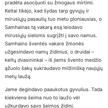
pradėta asocijuoti su žmogaus mirtimi.
Keltai tikėjo, kad šydas tarp gyvųjų ir
mirusiųjų pasaulių tuo metu ploniausias, o
Samhainas tą vakarą esą leisdavo
mirusiųjų sieloms sugrįžti į savo namus.
Samhaino šventės vakare žmonės
užgesindavo namų židinius, o druidai –
keltų dvasininkai – iš jiems švento medžio
ąžuolo šakų sukraudavo milžinišką naujųjų
metų laužą.
Jame degindavo paaukotus gyvulius. Tada
kiekviena šeima nuo to laužo vėl
užkurdavo savo šeimos židinį.