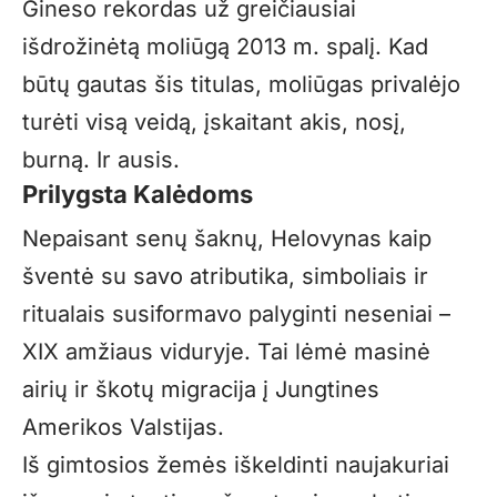
Gineso rekordas už greičiausiai
išdrožinėtą moliūgą 2013 m. spalį. Kad
būtų gautas šis titulas, moliūgas privalėjo
turėti visą veidą, įskaitant akis, nosį,
burną. Ir ausis.
Prilygsta Kalėdoms
Nepaisant senų šaknų, Helovynas kaip
šventė su savo atributika, simboliais ir
ritualais susiformavo palyginti neseniai –
XIX amžiaus viduryje. Tai lėmė masinė
airių ir škotų migracija į Jungtines
Amerikos Valstijas.
Iš gimtosios žemės iškeldinti naujakuriai