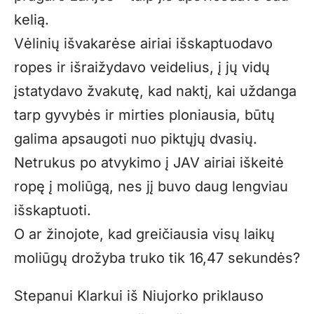
kelią.
Vėlinių išvakarėse airiai išskaptuodavo
ropes ir išraižydavo veidelius, į jų vidų
įstatydavo žvakutę, kad naktį, kai uždanga
tarp gyvybės ir mirties ploniausia, būtų
galima apsaugoti nuo piktųjų dvasių.
Netrukus po atvykimo į JAV airiai iškeitė
ropę į moliūgą, nes jį buvo daug lengviau
išskaptuoti.
O ar žinojote, kad greičiausia visų laikų
moliūgų drožyba truko tik 16,47 sekundės?
Stepanui Klarkui iš Niujorko priklauso