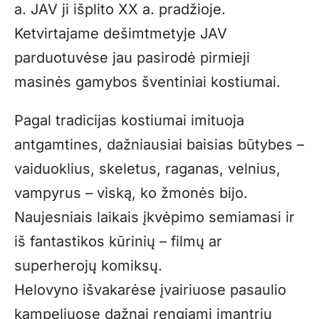
a. JAV ji išplito XX a. pradžioje.
Ketvirtajame dešimtmetyje JAV
parduotuvėse jau pasirodė pirmieji
masinės gamybos šventiniai kostiumai.
Pagal tradicijas kostiumai imituoja
antgamtines, dažniausiai baisias būtybes –
vaiduoklius, skeletus, raganas, velnius,
vampyrus – viską, ko žmonės bijo.
Naujesniais laikais įkvėpimo semiamasi ir
iš fantastikos kūrinių – filmų ar
superherojų komiksų.
Helovyno išvakarėse įvairiuose pasaulio
kampeliuose dažnai rengiami įmantrių