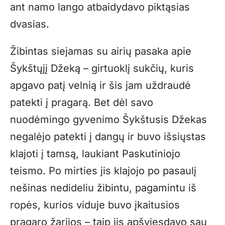
ant namo lango atbaidydavo piktąsias
dvasias.
Žibintas siejamas su airių pasaka apie
Šykštųjį Džeką – girtuoklį sukčių, kuris
apgavo patį velnią ir šis jam uždraudė
patekti į pragarą. Bet dėl savo
nuodėmingo gyvenimo Šykštusis Džekas
negalėjo patekti į dangų ir buvo išsiųstas
klajoti į tamsą, laukiant Paskutiniojo
teismo. Po mirties jis klajojo po pasaulį
nešinas nedideliu žibintu, pagamintu iš
ropės, kurios viduje buvo įkaitusios
pragaro žarijos – taip jis apšviesdavo sau