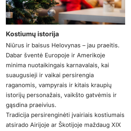
Kostiumų istorija
Niūrus ir baisus Helovynas – jau praeitis.
Dabar šventė Europoje ir Amerikoje
minima nuotaikingais karnavalais, kai
suaugusieji ir vaikai persirengia
raganomis, vampyrais ir kitais kraupių
istorijų personažais, vaikšto gatvėmis ir
gąsdina praeivius.
Tradicija persirenginėti įvairiais kostiumais
atsirado Airijoje ar Škotijoje maždaug XIX