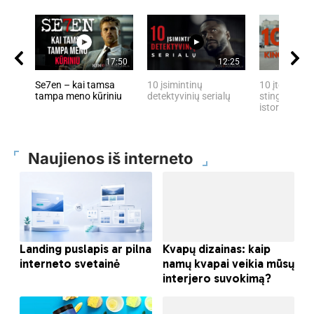
17:50
12:25
Se7en – kai tamsa
10 įsimintinų
10 įtemptų, 
tampa meno kūriniu
detektyvinių serialų
stingdančių 
istorijų
Naujienos iš interneto