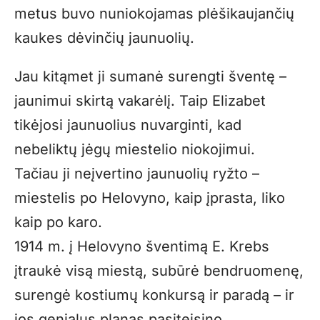
metus buvo nuniokojamas plėšikaujančių
kaukes dėvinčių jaunuolių.
Jau kitąmet ji sumanė surengti šventę –
jaunimui skirtą vakarėlį. Taip Elizabet
tikėjosi jaunuolius nuvarginti, kad
nebeliktų jėgų miestelio niokojimui.
Tačiau ji neįvertino jaunuolių ryžto –
miestelis po Helovyno, kaip įprasta, liko
kaip po karo.
1914 m. į Helovyno šventimą E. Krebs
įtraukė visą miestą, subūrė bendruomenę,
surengė kostiumų konkursą ir paradą – ir
jos genialus planas pasiteisino.