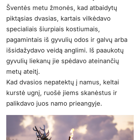
Šventės metu žmonės, kad atbaidytų
piktąsias dvasias, kartais vilkėdavo
specialiais šiurpiais kostiumais,
pagamintais iš gyvulių odos ir galvų arba
išsidažydavo veidą anglimi. Iš paaukotų
gyvulių liekanų jie spėdavo ateinančių
metų ateitį.
Kad dvasios nepatektų į namus, keltai
kurstė ugnį, ruošė jiems skanėstus ir
palikdavo juos namo prieangyje.