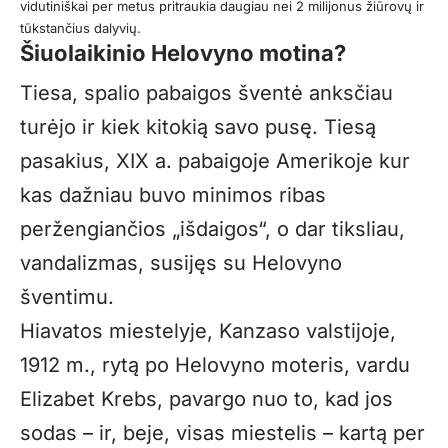
vidutiniškai per metus pritraukia daugiau nei 2 milijonus žiūrovų ir
tūkstančius dalyvių.
Šiuolaikinio Helovyno motina?
Tiesa, spalio pabaigos šventė anksčiau
turėjo ir kiek kitokią savo pusę. Tiesą
pasakius, XIX a. pabaigoje Amerikoje kur
kas dažniau buvo minimos ribas
peržengiančios „išdaigos“, o dar tiksliau,
vandalizmas, susijęs su Helovyno
šventimu.
Hiavatos miestelyje, Kanzaso valstijoje,
1912 m., rytą po Helovyno moteris, vardu
Elizabet Krebs, pavargo nuo to, kad jos
sodas – ir, beje, visas miestelis – kartą per