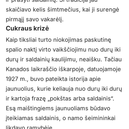
skaičiavo kelis šimtmečius, kai ji surengė
pirmąjį savo vakarėlį.
Cukraus krizė
Kaip tiksliai turto niokojimas paskutinę
spalio naktį virto vaikščiojimu nuo durų iki
durų ir saldainių kaulijimu, neaišku. Tačiau
Kanados laikraščio iškarpoje, datuojamoje
1927 m., buvo pateikta istorija apie
jaunuolius, kurie keliauja nuo durų iki durų
ir kartoja frazę „pokštas arba saldainis“.
Esą maištingiems jaunuoliams būdavo
įteikiamas saldainis, o namo šeimininkai
likdavo ramybėje.