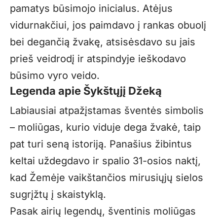
pamatys būsimojo inicialus. Atėjus
vidurnakčiui, jos paimdavo į rankas obuolį
bei degančią žvakę, atsisėsdavo su jais
prieš veidrodį ir atspindyje ieškodavo
būsimo vyro veido.
Legenda apie Šykštųjį Džeką
Labiausiai atpažįstamas šventės simbolis
– moliūgas, kurio viduje dega žvakė, taip
pat turi seną istoriją. Panašius žibintus
keltai uždegdavo ir spalio 31-osios naktį,
kad Žemėje vaikštančios mirusiųjų sielos
sugrįžtų į skaistyklą.
Pasak airių legendų, šventinis moliūgas