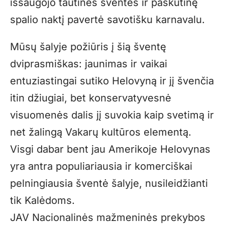
išsaugojo tautines šventes ir paskutinę
spalio naktį pavertė savotišku karnavalu.
Mūsų šalyje požiūris į šią šventę
dviprasmiškas: jaunimas ir vaikai
entuziastingai sutiko Helovyną ir jį švenčia
itin džiugiai, bet konservatyvesnė
visuomenės dalis jį suvokia kaip svetimą ir
net žalingą Vakarų kultūros elementą.
Visgi dabar bent jau Amerikoje Helovynas
yra antra populiariausia ir komerciškai
pelningiausia šventė šalyje, nusileidžianti
tik Kalėdoms.
JAV Nacionalinės mažmeninės prekybos