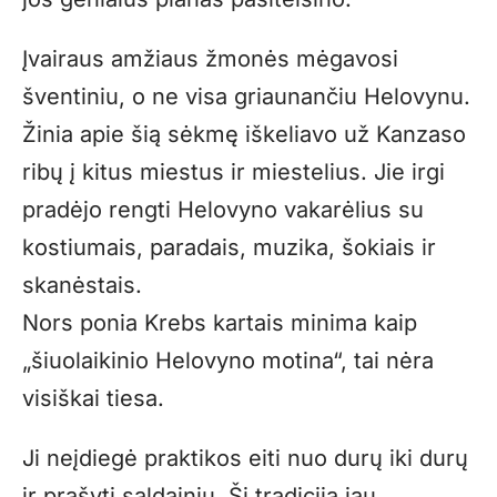
Įvairaus amžiaus žmonės mėgavosi
šventiniu, o ne visa griaunančiu Helovynu.
Žinia apie šią sėkmę iškeliavo už Kanzaso
ribų į kitus miestus ir miestelius. Jie irgi
pradėjo rengti Helovyno vakarėlius su
kostiumais, paradais, muzika, šokiais ir
skanėstais.
Nors ponia Krebs kartais minima kaip
„šiuolaikinio Helovyno motina“, tai nėra
visiškai tiesa.
Ji neįdiegė praktikos eiti nuo durų iki durų
ir prašyti saldainių. Ši tradicija jau