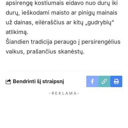
apsirengę kostiumais eidavo nuo durų iki
durų, ieškodami maisto ar pinigų mainais
už dainas, eilėraščius ar kitų „gudrybių“
atlikimą.
Šiandien tradicija peraugo į persirengėlius
vaikus, prašančius skanėstų.
Bendrinti šį straipsnį
- R E K L A M A -