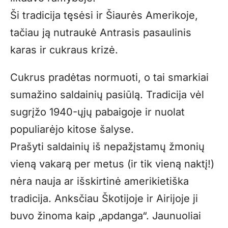
Ši tradicija tęsėsi ir Šiaurės Amerikoje,
tačiau ją nutraukė Antrasis pasaulinis
karas ir cukraus krizė.
Cukrus pradėtas normuoti, o tai smarkiai
sumažino saldainių pasiūlą. Tradicija vėl
sugrįžo 1940-ųjų pabaigoje ir nuolat
populiarėjo kitose šalyse.
Prašyti saldainių iš nepažįstamų žmonių
vieną vakarą per metus (ir tik vieną naktį!)
nėra nauja ar išskirtinė amerikietiška
tradicija. Anksčiau Škotijoje ir Airijoje ji
buvo žinoma kaip „apdanga“. Jaunuoliai