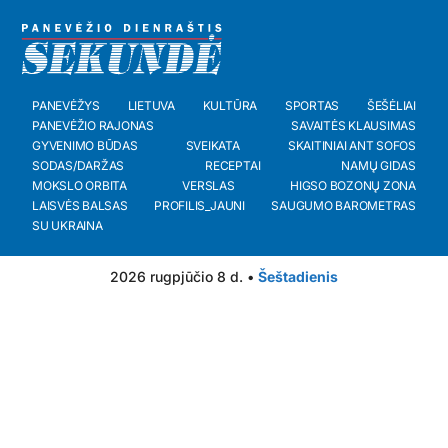
PANEVĖŽYS
LIETUVA
KULTŪRA
SPORTAS
ŠEŠĖLIAI
PANEVĖŽIO RAJONAS
SAVAITĖS KLAUSIMAS
GYVENIMO BŪDAS
SVEIKATA
SKAITINIAI ANT SOFOS
SODAS/DARŽAS
RECEPTAI
NAMŲ GIDAS
MOKSLO ORBITA
VERSLAS
HIGSO BOZONŲ ZONA
LAISVĖS BALSAS
PROFILIS_JAUNI
SAUGUMO BAROMETRAS
SU UKRAINA
2026 rugpjūčio 8 d. •
Šeštadienis