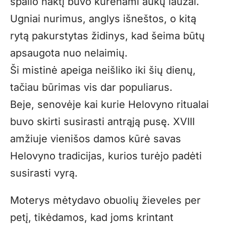
spalio naktį buvo kūrenami aukų laužai.
Ugniai nurimus, anglys išneštos, o kitą
rytą pakurstytas židinys, kad šeima būtų
apsaugota nuo nelaimių.
Ši mistinė apeiga neišliko iki šių dienų,
tačiau būrimas vis dar populiarus.
Beje, senovėje kai kurie Helovyno ritualai
buvo skirti susirasti antrąją pusę. XVIII
amžiuje vienišos damos kūrė savas
Helovyno tradicijas, kurios turėjo padėti
susirasti vyrą.
Moterys mėtydavo obuolių žieveles per
petį, tikėdamos, kad joms krintant