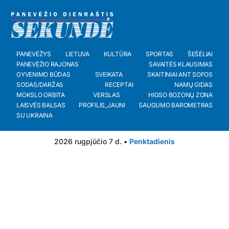
PANEVĖŽYS
LIETUVA
KULTŪRA
SPORTAS
ŠEŠĖLIAI
PANEVĖŽIO RAJONAS
SAVAITĖS KLAUSIMAS
GYVENIMO BŪDAS
SVEIKATA
SKAITINIAI ANT SOFOS
SODAS/DARŽAS
RECEPTAI
NAMŲ GIDAS
MOKSLO ORBITA
VERSLAS
HIGSO BOZONŲ ZONA
LAISVĖS BALSAS
PROFILIS_JAUNI
SAUGUMO BAROMETRAS
SU UKRAINA
2026 rugpjūčio 7 d. •
Penktadienis