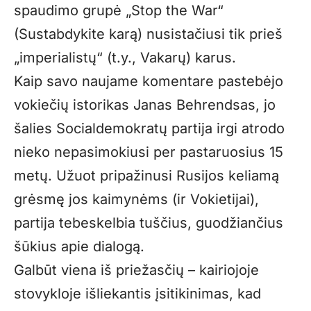
spaudimo grupė „Stop the War“
(Sustabdykite karą) nusistačiusi tik prieš
„imperialistų“ (t.y., Vakarų) karus.
Kaip savo naujame komentare pastebėjo
vokiečių istorikas Janas Behrendsas, jo
šalies Socialdemokratų partija irgi atrodo
nieko nepasimokiusi per pastaruosius 15
metų. Užuot pripažinusi Rusijos keliamą
grėsmę jos kaimynėms (ir Vokietijai),
partija tebeskelbia tuščius, guodžiančius
šūkius apie dialogą.
Galbūt viena iš priežasčių – kairiojoje
stovykloje išliekantis įsitikinimas, kad