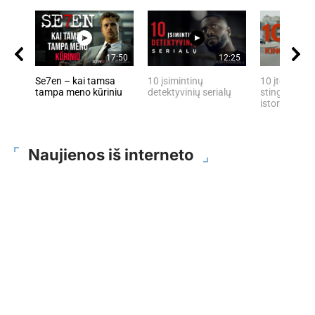
17:50
12:25
Se7en – kai tamsa
10 įsimintinų
10 įtemptų, 
tampa meno kūriniu
detektyvinių serialų
stingdančių 
istorijų
Naujienos iš interneto