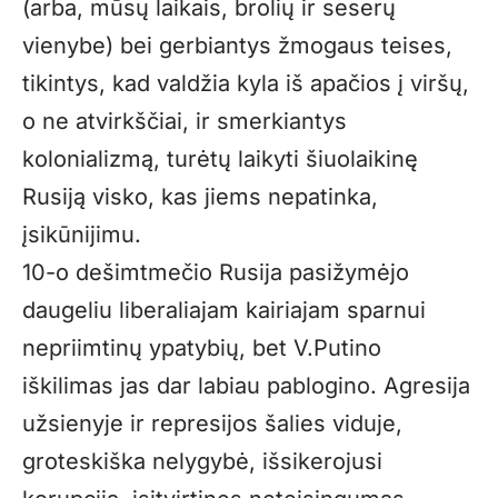
(arba, mūsų laikais, brolių ir seserų
vienybe) bei gerbiantys žmogaus teises,
tikintys, kad valdžia kyla iš apačios į viršų,
o ne atvirkščiai, ir smerkiantys
kolonializmą, turėtų laikyti šiuolaikinę
Rusiją visko, kas jiems nepatinka,
įsikūnijimu.
10-o dešimtmečio Rusija pasižymėjo
daugeliu liberaliajam kairiajam sparnui
nepriimtinų ypatybių, bet V.Putino
iškilimas jas dar labiau pablogino. Agresija
užsienyje ir represijos šalies viduje,
groteskiška nelygybė, išsikerojusi