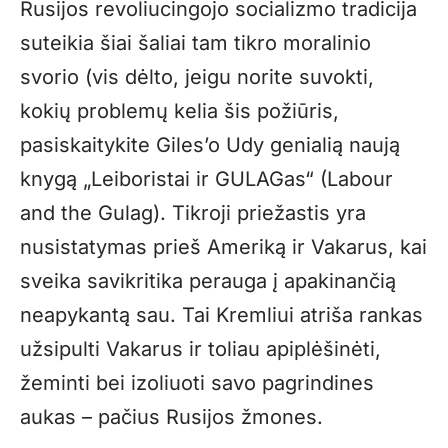
Rusijos revoliucingojo socializmo tradicija
suteikia šiai šaliai tam tikro moralinio
svorio (vis dėlto, jeigu norite suvokti,
kokių problemų kelia šis požiūris,
pasiskaitykite Giles’o Udy genialią naują
knygą „Leiboristai ir GULAGas“ (Labour
and the Gulag). Tikroji priežastis yra
nusistatymas prieš Ameriką ir Vakarus, kai
sveika savikritika perauga į apakinančią
neapykantą sau. Tai Kremliui atriša rankas
užsipulti Vakarus ir toliau apiplėšinėti,
žeminti bei izoliuoti savo pagrindines
aukas – pačius Rusijos žmones.