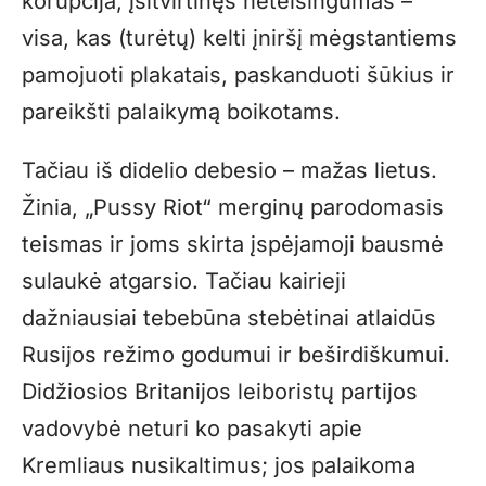
korupcija, įsitvirtinęs neteisingumas –
visa, kas (turėtų) kelti įniršį mėgstantiems
pamojuoti plakatais, paskanduoti šūkius ir
pareikšti palaikymą boikotams.
Tačiau iš didelio debesio – mažas lietus.
Žinia, „Pussy Riot“ merginų parodomasis
teismas ir joms skirta įspėjamoji bausmė
sulaukė atgarsio. Tačiau kairieji
dažniausiai tebebūna stebėtinai atlaidūs
Rusijos režimo godumui ir beširdiškumui.
Didžiosios Britanijos leiboristų partijos
vadovybė neturi ko pasakyti apie
Kremliaus nusikaltimus; jos palaikoma