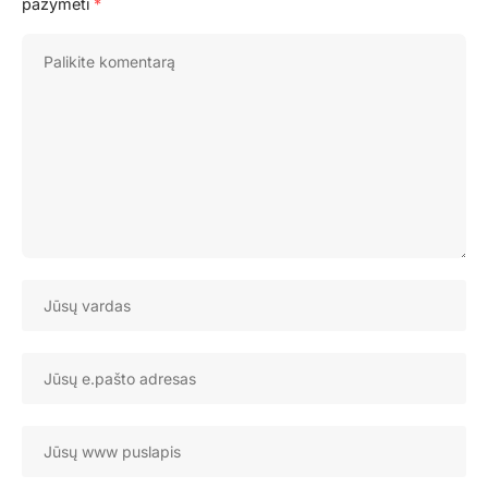
pažymėti
*