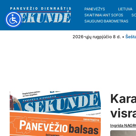
PANEVĖŽYS
LIETUVA
SKAITINIAI ANT SOFOS
S
SAUGUMO BAROMETRAS
2026-ųjų rugpjūčio 8 d. •
Šešt
Kara
visr
Ingrida NAG