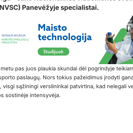
(NVSC) Panevėžyje specialistai.
 metu pas juos plaukia skundai dėl pogrindyje teikiam
r sporto paslaugų. Nors tokius pažeidimus įrodyti gan
 visgi sąžiningi verslininkai patvirtina, kad nelegali v
os sostinėje intensyvėja.