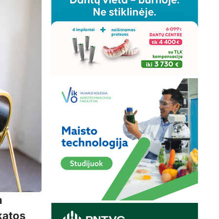
n
katos