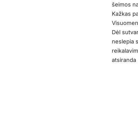
šeimos na
Kažkas pa
Visuomenės
Dėl sutva
neslepia s
reikalavim
atsiranda 