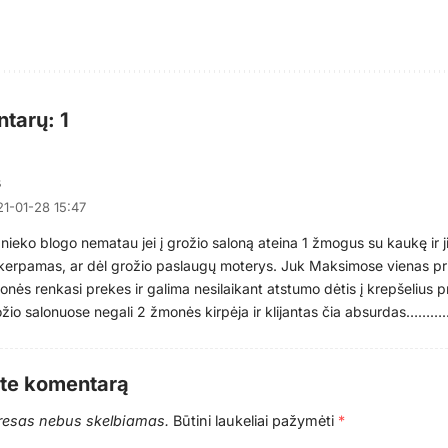
tarų: 1
š
1-01-28 15:47
nieko blogo nematau jei į grožio saloną ateina 1 žmogus su kaukę ir j
kerpamas, ar dėl grožio paslaugų moterys. Juk Maksimose vienas prie
nės renkasi prekes ir galima nesilaikant atstumo dėtis į krepšelius p
žio salonuose negali 2 žmonės kirpėja ir klijantas čia absurdas……….
ite komentarą
dresas nebus skelbiamas.
Būtini laukeliai pažymėti
*