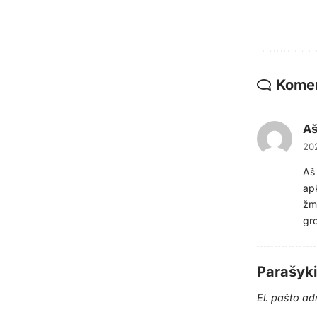
Komen
A
202
Aš 
ap
žmo
gro
Parašyk
El. pašto a