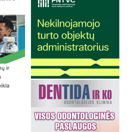
ų ir
a
eikla