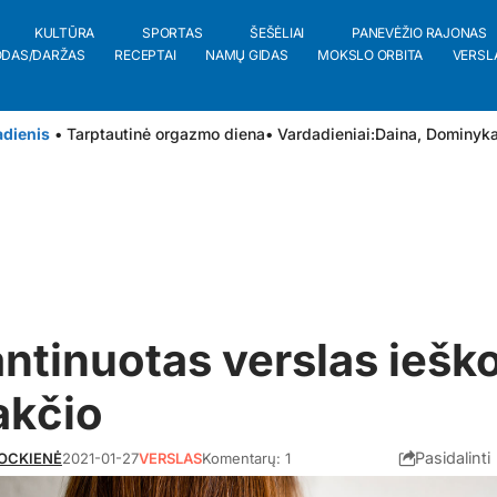
KULTŪRA
SPORTAS
ŠEŠĖLIAI
PANEVĖŽIO RAJONAS
ODAS/DARŽAS
RECEPTAI
NAMŲ GIDAS
MOKSLO ORBITA
VERSL
adienis
• Tarptautinė orgazmo diena
• Vardadieniai:
Daina
,
Dominyk
ntinuotas verslas iešk
akčio
Pasidalinti
ROCKIENĖ
2021-01-27
VERSLAS
Komentarų: 1