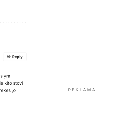
Reply
is yra
 kito stovi
- R E K L A M A -
rekes ,o
.