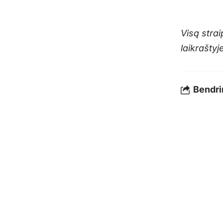
Visą strai
laikraštyje
Bendrin