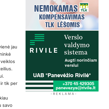
vienė jau
ininkė
 veiklos
ilius.
i.
ir tik per
- R E K L A M A -
kiau
au savo