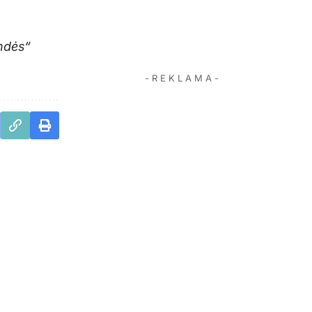
undės“
- R E K L A M A -