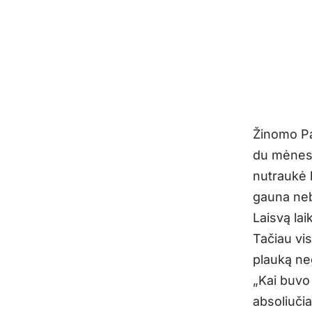
Žinomo Pa
du mėnesiu
nutraukė b
gauna neb
Laisvą lai
Tačiau vis
plauką ne
„Kai buvo 
absoliučia