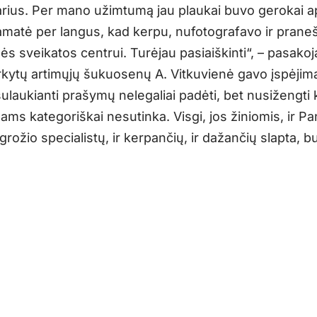
rius. Per mano užimtumą jau plaukai buvo gerokai apl
matė per langus, kad kerpu, nufotografavo ir prane
 sveikatos centrui. Turėjau pasiaiškinti“, – pasakoja 
rkytų artimųjų šukuosenų A. Vitkuvienė gavo įspėjimą
ulaukianti prašymų nelegaliai padėti, bet nusižengti 
ams kategoriškai nesutinka. Visgi, jos žiniomis, ir P
grožio specialistų, ir kerpančių, ir dažančių slapta, b