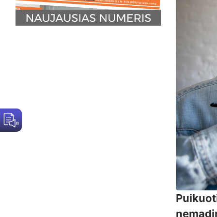
Puikuot
nemadin