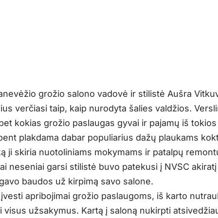
nevėžio grožio salono vadovė ir stilistė Aušra Vitku
s verčiasi taip, kaip nurodyta šalies valdžios. Versl
et kokias grožio paslaugas gyvai ir pajamų iš tokios
ent plakdama dabar populiarius dažų plaukams kokte
ką ji skiria nuotoliniams mokymams ir patalpų remontu
ai neseniai garsi stilistė buvo patekusi į NVSC akiratį 
gavo baudos už kirpimą savo salone.
įvesti apribojimai grožio paslaugoms, iš karto nutrau
i visus užsakymus. Kartą į saloną nukirpti atsivedži