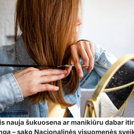
is nauja šukuosena ar manikiūru dabar iti
ga – sako Nacionalinės visuomenės svei