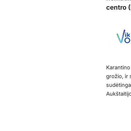
centro 
Karantino
grožio, i
sudėtinga,
Aukštaitij