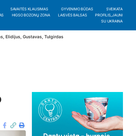
SAVAITĖS KLAUSIMAS
GYVENIMO BŪDAS
SVEIKATA
AS
HIGSO BOZONŲ ZONA
LAISVĖS BALSAS
PROFILIS_JAUNI
SU UKRAINA
as
,
Elidijus
,
Gustavas
,
Tulgirdas
o