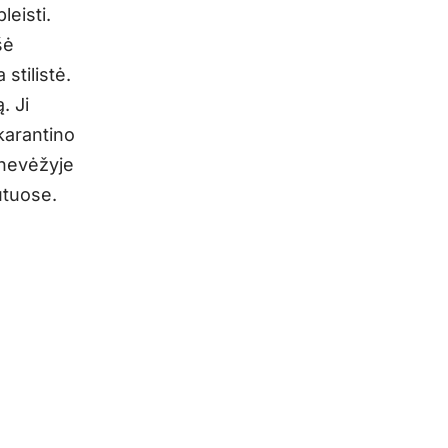
eisti.
šė
stilistė.
. Ji
karantino
anevėžyje
utuose.