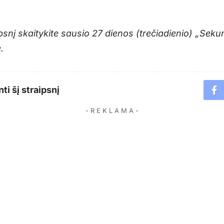
psnį skaitykite sausio 27 dienos (trečiadienio) „Sek
.
ti šį straipsnį
- R E K L A M A -