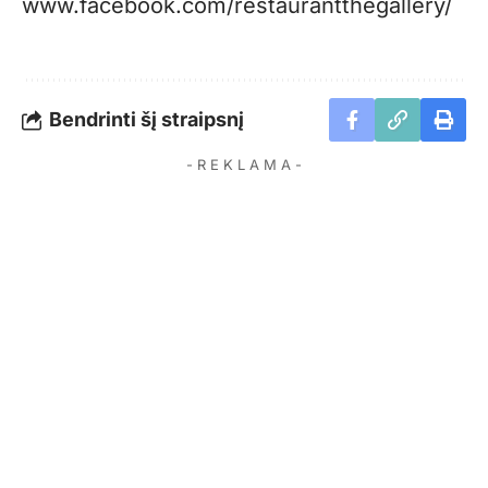
www.facebook.com/restaurantthegallery/
Bendrinti šį straipsnį
- R E K L A M A -