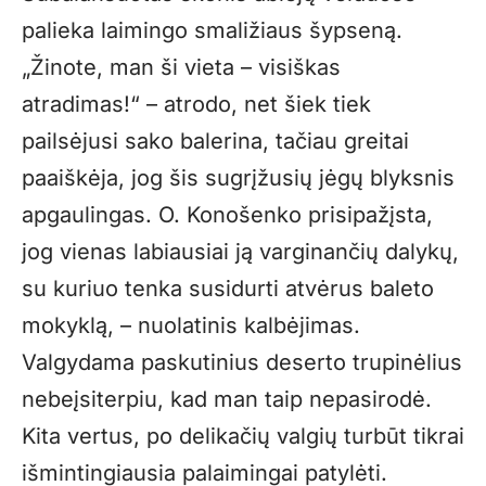
palieka laimingo smaližiaus šypseną.
„Žinote, man ši vieta – visiškas
atradimas!“ – atrodo, net šiek tiek
pailsėjusi sako balerina, tačiau greitai
paaiškėja, jog šis sugrįžusių jėgų blyksnis
apgaulingas. O. Konošenko prisipažįsta,
jog vienas labiausiai ją varginančių dalykų,
su kuriuo tenka susidurti atvėrus baleto
mokyklą, – nuolatinis kalbėjimas.
Valgydama paskutinius deserto trupinėlius
nebeįsiterpiu, kad man taip nepasirodė.
Kita vertus, po delikačių valgių turbūt tikrai
išmintingiausia palaimingai patylėti.