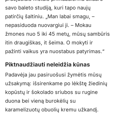
savo baleto studiją, kuri tapo naujų
patirčių šaltiniu. „Man labai smagu, –
nepasiduoda nuovargiui ji. – Mokau
žmones nuo 5 iki 45 metų, mūsų sambūris
itin draugiškas, it šeima. O mokyti ir
pažinti vaikus yra nuostabus patyrimas.“
Piktnaudžiauti neleidžia kūnas
Padavėja jau pasiruošusi žymėtis mūsų
užsakymą: išsirenkame po lėkštę žiedinių
kopūstų ir šokolado sriubos su rugine
duona bei vieną burokėlių su
karamelizuotų obuolių kremu užkandį.