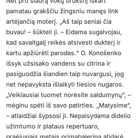
Net pro siaurą vokų brūkšnį iškart
pamatau grakščiu žingsniu manęs link
artėjančią moterį. „Aš taip seniai čia
buvau! – šūkteli ji. – Eidama sugalvojau,
kad savaitgalį reikės atsivesti dukterį ir
kartu apžiūrėti parodas.“ O. Konošenko
išsyk užsisako vandens su citrina ir
pasiguodžia šiandien taip nuvargusi, jog
net nepavyksta išlaikyti tiesios nugaros.
„Veikiausiai tuomet norėsite saldumynų“, –
mėginu spėti iš savo patirties. „Matysime“,
– atlaidžiai šypsosi ji. Nepaisydama didelio
užimtumo ir plataus repertuaro,
praėjusiais metais primabalerina atidarė