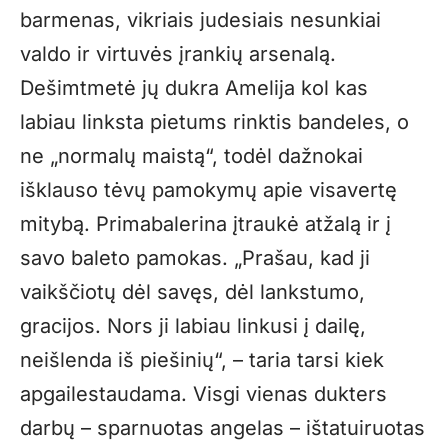
barmenas, vikriais judesiais nesunkiai
valdo ir virtuvės įrankių arsenalą.
Dešimtmetė jų dukra Amelija kol kas
labiau linksta pietums rinktis bandeles, o
ne „normalų maistą“, todėl dažnokai
išklauso tėvų pamokymų apie visavertę
mitybą. Primabalerina įtraukė atžalą ir į
savo baleto pamokas. „Prašau, kad ji
vaikščiotų dėl savęs, dėl lankstumo,
gracijos. Nors ji labiau linkusi į dailę,
neišlenda iš piešinių“, – taria tarsi kiek
apgailestaudama. Visgi vienas dukters
darbų – sparnuotas angelas – ištatuiruotas