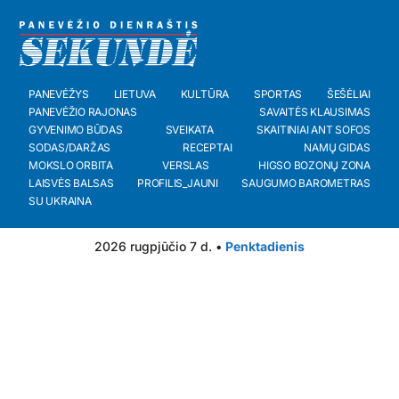
PANEVĖŽYS
LIETUVA
KULTŪRA
SPORTAS
ŠEŠĖLIAI
PANEVĖŽIO RAJONAS
SAVAITĖS KLAUSIMAS
GYVENIMO BŪDAS
SVEIKATA
SKAITINIAI ANT SOFOS
SODAS/DARŽAS
RECEPTAI
NAMŲ GIDAS
MOKSLO ORBITA
VERSLAS
HIGSO BOZONŲ ZONA
LAISVĖS BALSAS
PROFILIS_JAUNI
SAUGUMO BAROMETRAS
SU UKRAINA
2026 rugpjūčio 7 d. •
Penktadienis