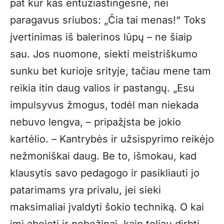
pat kur kas entuziastingesnė, nei
paragavus sriubos: „Čia tai menas!“ Toks
įvertinimas iš balerinos lūpų – ne šiaip
sau. Jos nuomone, siekti meistriškumo
sunku bet kurioje srityje, tačiau mene tam
reikia itin daug valios ir pastangų. „Esu
impulsyvus žmogus, todėl man niekada
nebuvo lengva, – pripažįsta be jokio
kartėlio. – Kantrybės ir užsispyrimo reikėjo
nežmoniškai daug. Be to, išmokau, kad
klausytis savo pedagogo ir pasikliauti jo
patarimams yra privalu, jei sieki
maksimaliai įvaldyti šokio techniką. O kai