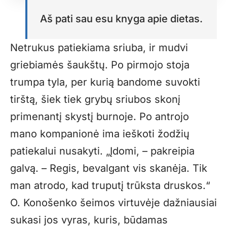
Aš pati sau esu knyga apie dietas.
Netrukus patiekiama sriuba, ir mudvi
griebiamės šaukštų. Po pirmojo stoja
trumpa tyla, per kurią bandome suvokti
tirštą, šiek tiek grybų sriubos skonį
primenantį skystį burnoje. Po antrojo
mano kompanionė ima ieškoti žodžių
patiekalui nusakyti. „Įdomi, – pakreipia
galvą. – Regis, bevalgant vis skanėja. Tik
man atrodo, kad truputį trūksta druskos.“
O. Konošenko šeimos virtuvėje dažniausiai
sukasi jos vyras, kuris, būdamas