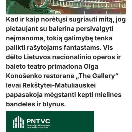
Kad ir kaip norėtųsi sugriauti mitą, jog
pietaujant su balerina persivalgyti
neįmanoma, tokią galimybę tenka
palikti rašytojams fantastams. Vis
dėlto Lietuvos nacionalinio operos ir
baleto teatro primadona Olga
Konošenko restorane „The Gallery“
Ievai Rekštytei-Matuliauskei
papasakoja mėgstanti kepti mielines
bandeles ir blynus.