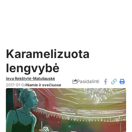
Karamelizuota
lengvybė
Ieva Rekštytė-Matuliauskė
Pasidalinti
2017-01-04
Namie ir svečiuose