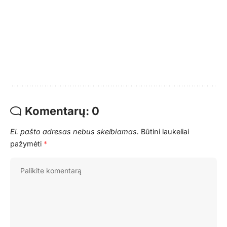
Komentarų: 0
El. pašto adresas nebus skelbiamas.
Būtini laukeliai
pažymėti
*