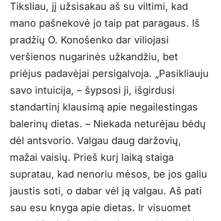
Tiksliau, jį užsisakau aš su viltimi, kad
mano pašnekovė jo taip pat paragaus. Iš
pradžių O. Konošenko dar viliojasi
veršienos nugarinės užkandžiu, bet
priėjus padavėjai persigalvoja. „Pasikliauju
savo intuicija, – šypsosi ji, išgirdusi
standartinį klausimą apie negailestingas
balerinų dietas. – Niekada neturėjau bėdų
dėl antsvorio. Valgau daug daržovių,
mažai vaisių. Prieš kurį laiką staiga
supratau, kad nenoriu mėsos, be jos galiu
jaustis soti, o dabar vėl ją valgau. Aš pati
sau esu knyga apie dietas. Ir visuomet