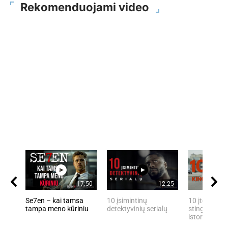
Rekomenduojami video
17:50
12:25
Se7en – kai tamsa
10 įsimintinų
10 įtemptų, 
tampa meno kūriniu
detektyvinių serialų
stingdančių 
istorijų