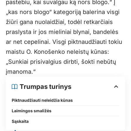
pastebiu, kai suvalgau ką nors blogo.“ Į
„kas nors blogo“ kategoriją balerina visgi
žiūri gana nuolaidžiai, todėl retkarčiais
praslysta ir jos mieliniai blynai, bandelės
ar net cepelinai. Visgi piktnaudžiauti tokiu
maistu O. Konošenko neleistų kūnas:
„Sunkiai prisivalgius dirbti, šokti nebūtų
įmanoma.“
Trumpas turinys
Piktnaudžiauti neleidžia kūnas
Laimingos smaližės
Sąskaita