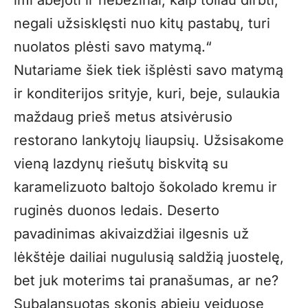
imi abejoti ir nebežinai, kaip toliau dirbti,
negali užsisklęsti nuo kitų pastabų, turi
nuolatos plėsti savo matymą.“
Nutariame šiek tiek išplėsti savo matymą
ir konditerijos srityje, kuri, beje, sulaukia
maždaug prieš metus atsivėrusio
restorano lankytojų liaupsių. Užsisakome
vieną lazdynų riešutų biskvitą su
karamelizuoto baltojo šokolado kremu ir
ruginės duonos ledais. Deserto
pavadinimas akivaizdžiai ilgesnis už
lėkštėje dailiai nugulusią saldžią juostelę,
bet juk moterims tai pranašumas, ar ne?
Subalansuotas skonis abiejų veiduose