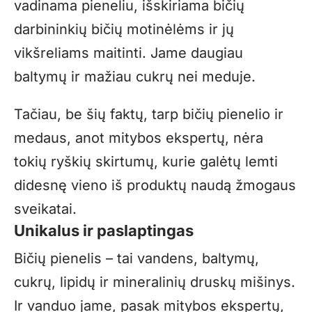
vadinama pieneliu, išskiriama bičių
darbininkių bičių motinėlėms ir jų
vikšreliams maitinti. Jame daugiau
baltymų ir mažiau cukrų nei meduje.
Tačiau, be šių faktų, tarp bičių pienelio ir
medaus, anot mitybos ekspertų, nėra
tokių ryškių skirtumų, kurie galėtų lemti
didesnę vieno iš produktų naudą žmogaus
sveikatai.
Unikalus ir paslaptingas
Bičių pienelis – tai vandens, baltymų,
cukrų, lipidų ir mineralinių druskų mišinys.
Ir vanduo jame, pasak mitybos ekspertų,