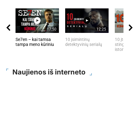
17:50
12:25
Se7en – kai tamsa
10 įsimintinų
10 įtemptų, 
tampa meno kūriniu
detektyvinių serialų
stingdančių 
istorijų
Naujienos iš interneto