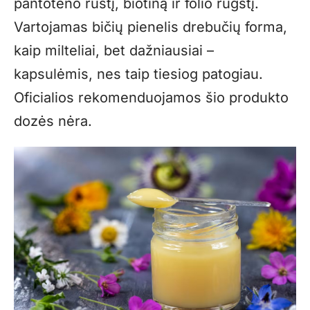
pantoteno rūštį, biotiną ir folio rūgštį.
Vartojamas bičių pienelis drebučių forma,
kaip milteliai, bet dažniausiai –
kapsulėmis, nes taip tiesiog patogiau.
Oficialios rekomenduojamos šio produkto
dozės nėra.