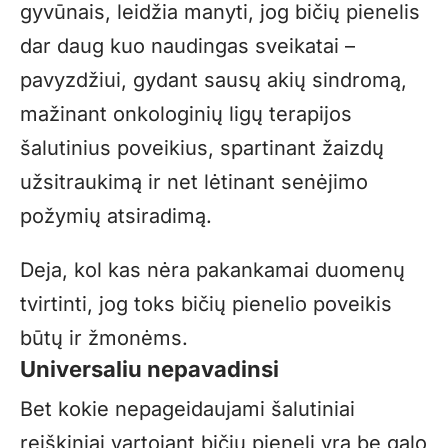
gyvūnais, leidžia manyti, jog bičių pienelis
dar daug kuo naudingas sveikatai –
pavyzdžiui, gydant sausų akių sindromą,
mažinant onkologinių ligų terapijos
šalutinius poveikius, spartinant žaizdų
užsitraukimą ir net lėtinant senėjimo
požymių atsiradimą.
Deja, kol kas nėra pakankamai duomenų
tvirtinti, jog toks bičių pienelio poveikis
būtų ir žmonėms.
Universaliu nepavadinsi
Bet kokie nepageidaujami šalutiniai
reiškiniai vartojant bičių pienelį yra be galo