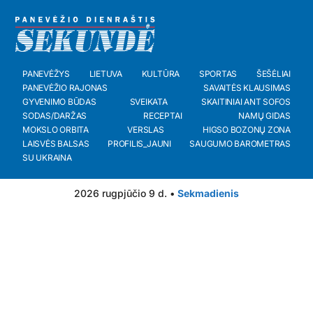
PANEVĖŽYS
LIETUVA
KULTŪRA
SPORTAS
ŠEŠĖLIAI
PANEVĖŽIO RAJONAS
SAVAITĖS KLAUSIMAS
GYVENIMO BŪDAS
SVEIKATA
SKAITINIAI ANT SOFOS
SODAS/DARŽAS
RECEPTAI
NAMŲ GIDAS
MOKSLO ORBITA
VERSLAS
HIGSO BOZONŲ ZONA
LAISVĖS BALSAS
PROFILIS_JAUNI
SAUGUMO BAROMETRAS
SU UKRAINA
2026 rugpjūčio 9 d. •
Sekmadienis