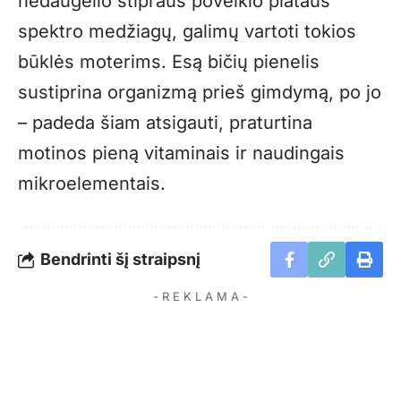
nedaugelio stipraus poveikio plataus
spektro medžiagų, galimų vartoti tokios
būklės moterims. Esą bičių pienelis
sustiprina organizmą prieš gimdymą, po jo
– padeda šiam atsigauti, praturtina
motinos pieną vitaminais ir naudingais
mikroelementais.
Bendrinti šį straipsnį
- R E K L A M A -