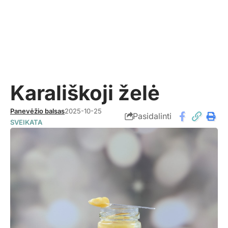
Karališkoji želė
Panevėžio balsas
2025-10-25
Pasidalinti
SVEIKATA