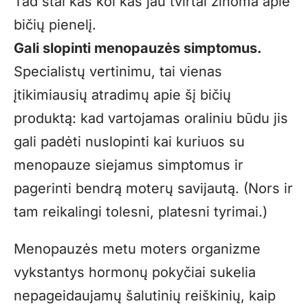
Tad štai kas kol kas jau tvirtai žinoma apie
bičių pienelį.
Gali slopinti menopauzės simptomus.
Specialistų vertinimu, tai vienas
įtikimiausių atradimų apie šį bičių
produktą: kad vartojamas oraliniu būdu jis
gali padėti nuslopinti kai kuriuos su
menopauze siejamus simptomus ir
pagerinti bendrą moterų savijautą. (Nors ir
tam reikalingi tolesni, platesni tyrimai.)
Menopauzės metu moters organizme
vykstantys hormonų pokyčiai sukelia
nepageidaujamų šalutinių reiškinių, kaip