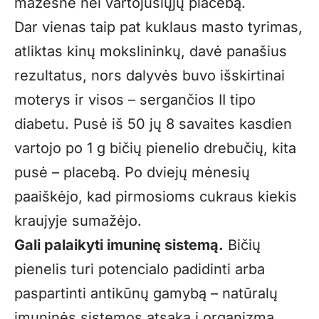
mažesnė nei vartojusiųjų placebą.
Dar vienas taip pat kuklaus masto tyrimas,
atliktas kinų mokslininkų, davė panašius
rezultatus, nors dalyvės buvo išskirtinai
moterys ir visos – sergančios II tipo
diabetu. Pusė iš 50 jų 8 savaites kasdien
vartojo po 1 g bičių pienelio drebučių, kita
pusė – placebą. Po dviejų mėnesių
paaiškėjo, kad pirmosioms cukraus kiekis
kraujyje sumažėjo.
Gali palaikyti imuninę sistemą.
Bičių
pienelis turi potencialo padidinti arba
paspartinti antikūnų gamybą – natūralų
imuninės sistemos atsaką į organizmą