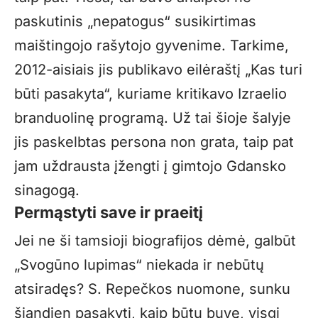
paskutinis „nepatogus“ susikirtimas
maištingojo rašytojo gyvenime. Tarkime,
2012-aisiais jis publikavo eilėraštį „Kas turi
būti pasakyta“, kuriame kritikavo Izraelio
branduolinę programą. Už tai šioje šalyje
jis paskelbtas persona non grata, taip pat
jam uždrausta įžengti į gimtojo Gdansko
sinagogą.
Permąstyti save ir praeitį
Jei ne ši tamsioji biografijos dėmė, galbūt
„Svogūno lupimas“ niekada ir nebūtų
atsiradęs? S. Repečkos nuomone, sunku
šiandien pasakyti, kaip būtų buvę, visgi