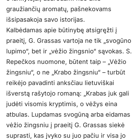
graužiančių aromatų, pašnekovams
išsipasakoja savo istorijas.
Kalbėdamas apie būtinybę atsigręžti į
praeitį, G. Grassas vartoja ne tik „svogūno
lupimo“, bet ir „vėžio žingsnio“ sąvokas. S.
Repečkos nuomone, būtent taip – „Vėžio
žingsniu“, o ne „Krabo žingsniu“ – turbūt
reikėjo pavadinti anksčiau lietuviškai
išverstą rašytojo romaną: „Krabas juk gali
judėti visomis kryptimis, o vėžys eina
atbulas. Lupdamas svogūną arba eidamas
vėžio žingsniu į praeitį G. Grassas siekė
suprasti, kas įvyko su juo pačiu ir visa jo