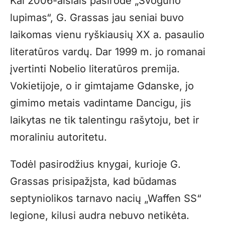
Kai 2006-aisiais pasirodė „Svogūno
lupimas“, G. Grassas jau seniai buvo
laikomas vienu ryškiausių XX a. pasaulio
literatūros vardų. Dar 1999 m. jo romanai
įvertinti Nobelio literatūros premija.
Vokietijoje, o ir gimtajame Gdanske, jo
gimimo metais vadintame Dancigu, jis
laikytas ne tik talentingu rašytoju, bet ir
moraliniu autoritetu.
Todėl pasirodžius knygai, kurioje G.
Grassas prisipažįsta, kad būdamas
septyniolikos tarnavo nacių „Waffen SS“
legione, kilusi audra nebuvo netikėta.