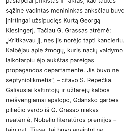
paslapčiai prikištas ir faktas, kad tautos
sąžine vadintas menininkas anksčiau buvo
įnirtingai užsipuolęs Kurtą Georgą
Kiesingerį. Tačiau G. Grassas atrėmė:
„Kritikavau jį, nes jis norėjo tapti kancleriu.
Kalbėjau apie žmogų, kuris nacių valdymo
laikotarpiu ėjo aukštas pareigas
propagandos departamente. Jis buvo ne
septyniolikmetis“, – citavo S. Repečka.
Galiausiai kaltintojų ir užtarėjų kalbos
neišvengiamai apslopo, Gdansko garbės
piliečio vardo iš G. Grasso niekas
neatėmė, Nobelio literatūros premijos –
taip pat. Tiesa, tai buvo anaiptol ne