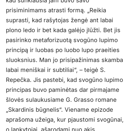
kad sunkiausia jam buvo savo
prisiminimams atrasti formą. „Reikia
suprasti, kad rašytojas žengė ant labai
plono ledo ir bet kada galėjo įlūžti. Bet jis
pasirinko metaforizuotą svogūno lupimo
principą ir luobas po luobo lupo praeities
sluoksnius. Man jo prisipažinimas skamba
labai meniškai ir subtiliai“, – teigė S.
Repečka. Jis pastebi, kad svogūno lupimo
principas buvo paminėtas dar pirmajame
šlovės sulaukusiame G. Grasso romane
„Skardinis būgnelis“. Viename epizode
aprašoma užeiga, kur pjaustomi svogūnai,
o lankytojai, ašarodami nuo akis