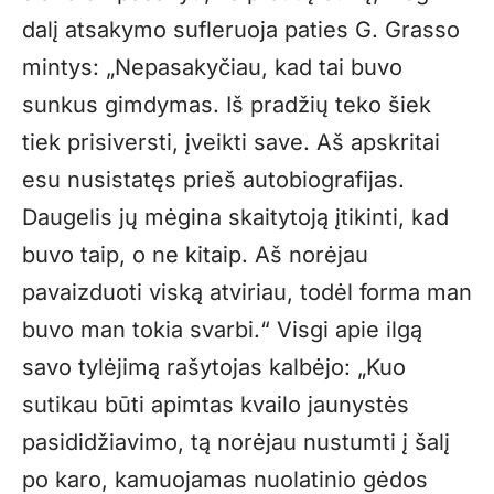
dalį atsakymo sufleruoja paties G. Grasso
mintys: „Nepasakyčiau, kad tai buvo
sunkus gimdymas. Iš pradžių teko šiek
tiek prisiversti, įveikti save. Aš apskritai
esu nusistatęs prieš autobiografijas.
Daugelis jų mėgina skaitytoją įtikinti, kad
buvo taip, o ne kitaip. Aš norėjau
pavaizduoti viską atviriau, todėl forma man
buvo man tokia svarbi.“ Visgi apie ilgą
savo tylėjimą rašytojas kalbėjo: „Kuo
sutikau būti apimtas kvailo jaunystės
pasididžiavimo, tą norėjau nustumti į šalį
po karo, kamuojamas nuolatinio gėdos