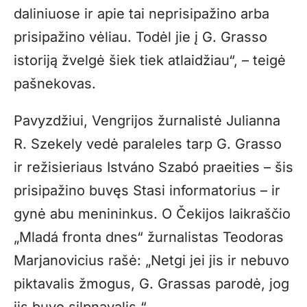
daliniuose ir apie tai neprisipažino arba
prisipažino vėliau. Todėl jie į G. Grasso
istoriją žvelgė šiek tiek atlaidžiau“, – teigė
pašnekovas.
Pavyzdžiui, Vengrijos žurnalistė Julianna
R. Szekely vedė paraleles tarp G. Grasso
ir režisieriaus Istváno Szabó praeities – šis
prisipažino buvęs Stasi informatorius – ir
gynė abu menininkus. O Čekijos laikraščio
„Mladá fronta dnes“ žurnalistas Teodoras
Marjanovicius rašė: „Netgi jei jis ir nebuvo
piktavalis žmogus, G. Grassas parodė, jog
jis buvo silpnavalis.“