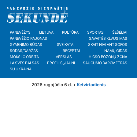
PANEVĖŽYS
LIETUVA
KULTŪRA
SPORTAS
ŠEŠĖLIAI
PANEVĖŽIO RAJONAS
SAVAITĖS KLAUSIMAS
GYVENIMO BŪDAS
SVEIKATA
SKAITINIAI ANT SOFOS
SODAS/DARŽAS
RECEPTAI
NAMŲ GIDAS
MOKSLO ORBITA
VERSLAS
HIGSO BOZONŲ ZONA
LAISVĖS BALSAS
PROFILIS_JAUNI
SAUGUMO BAROMETRAS
SU UKRAINA
2026 rugpjūčio 6 d. •
Ketvirtadienis