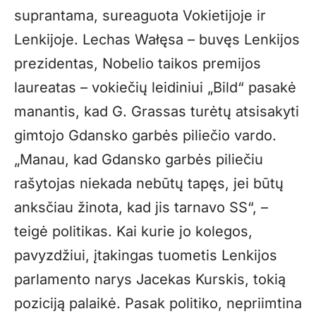
suprantama, sureaguota Vokietijoje ir
Lenkijoje. Lechas Wałęsa – buvęs Lenkijos
prezidentas, Nobelio taikos premijos
laureatas – vokiečių leidiniui „Bild“ pasakė
manantis, kad G. Grassas turėtų atsisakyti
gimtojo Gdansko garbės piliečio vardo.
„Manau, kad Gdansko garbės piliečiu
rašytojas niekada nebūtų tapęs, jei būtų
anksčiau žinota, kad jis tarnavo SS“, –
teigė politikas. Kai kurie jo kolegos,
pavyzdžiui, įtakingas tuometis Lenkijos
parlamento narys Jacekas Kurskis, tokią
poziciją palaikė. Pasak politiko, nepriimtina