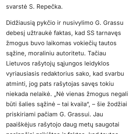
svarstė S. Repečka.
Didžiausią pykčio ir nusivylimo G. Grassu
debesį užtraukė faktas, kad SS tarnavęs
žmogus buvo laikomas vokiečių tautos
sąžine, moraliniu autoritetu. Tačiau
Lietuvos rašytojų sąjungos leidyklos
vyriausiasis redaktorius sako, kad svarbu
atminti, jog pats rašytojas savęs tokiu
niekada nelaikė. „Nė vienas žmogus negali
būti šalies sąžinė – tai kvaila“, – šie žodžiai
priskiriami pačiam G. Grassui. Jau
paaiškėjus rašytojo daug metų saugotai