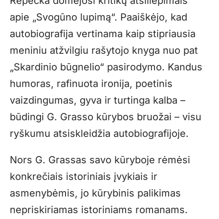
Repečka domėjosi kritikų atsiliepimais
apie „Svogūno lupimą“. Paaiškėjo, kad
autobiografija vertinama kaip stipriausia
meniniu atžvilgiu rašytojo knyga nuo pat
„Skardinio būgnelio“ pasirodymo. Kandus
humoras, rafinuota ironija, poetinis
vaizdingumas, gyva ir turtinga kalba –
būdingi G. Grasso kūrybos bruožai – visu
ryškumu atsiskleidžia autobiografijoje.
Nors G. Grassas savo kūryboje rėmėsi
konkrečiais istoriniais įvykiais ir
asmenybėmis, jo kūrybinis palikimas
nepriskiriamas istoriniams romanams.