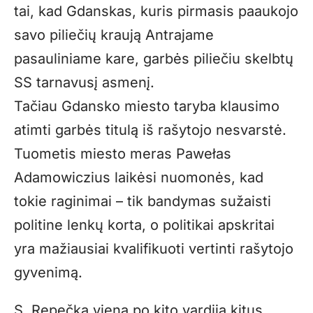
tai, kad Gdanskas, kuris pirmasis paaukojo
savo piliečių kraują Antrajame
pasauliniame kare, garbės piliečiu skelbtų
SS tarnavusį asmenį.
Tačiau Gdansko miesto taryba klausimo
atimti garbės titulą iš rašytojo nesvarstė.
Tuometis miesto meras Pawełas
Adamowiczius laikėsi nuomonės, kad
tokie raginimai – tik bandymas sužaisti
politine lenkų korta, o politikai apskritai
yra mažiausiai kvalifikuoti vertinti rašytojo
gyvenimą.
S. Repečka vieną po kito vardija kitus