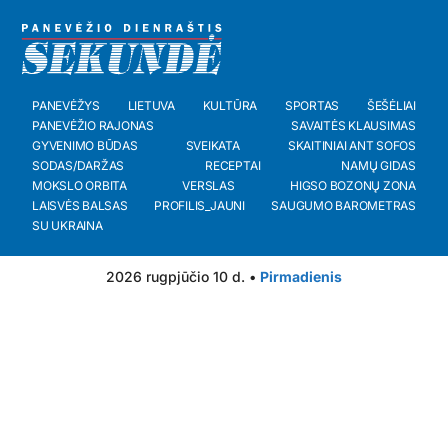
PANEVĖŽYS
LIETUVA
KULTŪRA
SPORTAS
ŠEŠĖLIAI
PANEVĖŽIO RAJONAS
SAVAITĖS KLAUSIMAS
GYVENIMO BŪDAS
SVEIKATA
SKAITINIAI ANT SOFOS
SODAS/DARŽAS
RECEPTAI
NAMŲ GIDAS
MOKSLO ORBITA
VERSLAS
HIGSO BOZONŲ ZONA
LAISVĖS BALSAS
PROFILIS_JAUNI
SAUGUMO BAROMETRAS
SU UKRAINA
2026 rugpjūčio 10 d. •
Pirmadienis