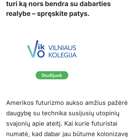
turi ką nors bendra su dabarties
realybe – spręskite patys.
Amerikos futurizmo aukso amžius pažėrė
daugybę su technika susijusių utopinių
svajonių apie ateitį. Kai kurie futuristai
numatė, kad dabar jau būtume kolonizavę