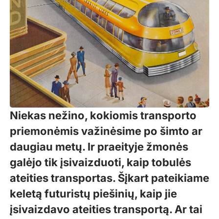
Niekas nežino, kokiomis transporto
priemonėmis važinėsime po šimto ar
daugiau metų. Ir praeityje žmonės
galėjo tik įsivaizduoti, kaip tobulės
ateities transportas. Šįkart pateikiame
keletą futuristų piešinių, kaip jie
įsivaizdavo ateities transportą. Ar tai