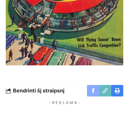
Bendrinti šį straipsnį
- R E K L A M A -