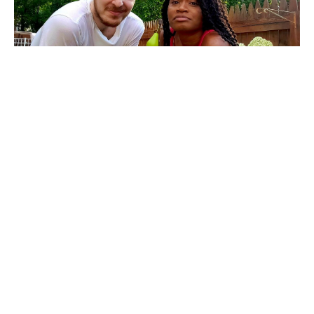
Asmeninio albumo nuotr.
Sakoma, jog meilės kalba universali,
tačiau panevėžietis Simas
Urbonavičius egzotiškąją jamaikietę
žmoną Avriną Anderson-
Urbonavičius užsimojo išmokyti
lietuvių kalbos. Kam žaviajai
kitatautei prisireikė mokytis senos ir