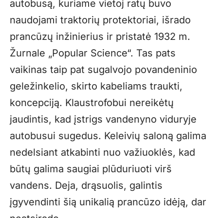
autobusą, kuriame vietoj ratų buvo
naudojami traktorių protektoriai, išrado
prancūzų inžinierius ir pristatė 1932 m.
Žurnale „Popular Science“. Tas pats
vaikinas taip pat sugalvojo povandeninio
geležinkelio, skirto kabeliams traukti,
koncepciją. Klaustrofobui nereikėtų
jaudintis, kad įstrigs vandenyno viduryje
autobusui sugedus. Keleivių saloną galima
nedelsiant atkabinti nuo važiuoklės, kad
būtų galima saugiai plūduriuoti virš
vandens. Deja, drąsuolis, galintis
įgyvendinti šią unikalią prancūzo idėją, dar