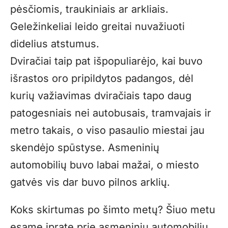
pėsčiomis, traukiniais ar arkliais.
Geležinkeliai leido greitai nuvažiuoti
didelius atstumus.
Dviračiai taip pat išpopuliarėjo, kai buvo
išrastos oro pripildytos padangos, dėl
kurių važiavimas dviračiais tapo daug
patogesniais nei autobusais, tramvajais ir
metro takais, o viso pasaulio miestai jau
skendėjo spūstyse. Asmeninių
automobilių buvo labai mažai, o miesto
gatvės vis dar buvo pilnos arklių.
Koks skirtumas po šimto metų? Šiuo metu
esame įpratę prie asmeninių automobilių,