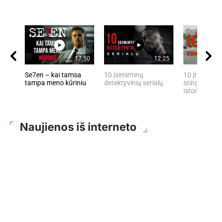
17:50
12:25
Se7en – kai tamsa
10 įsimintinų
10 įtemptų, 
tampa meno kūriniu
detektyvinių serialų
stingdančių 
istorijų
Naujienos iš interneto