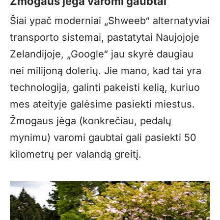
Žmogaus jėga varomi gaubtai
Šiai ypač moderniai „Shweeb“ alternatyviai
transporto sistemai, pastatytai Naujojoje
Zelandijoje, „Google“ jau skyrė daugiau
nei milijoną dolerių. Jie mano, kad tai yra
technologija, galinti pakeisti kelią, kuriuo
mes ateityje galėsime pasiekti miestus.
Žmogaus jėga (konkrečiau, pedalų
mynimu) varomi gaubtai gali pasiekti 50
kilometrų per valandą greitį.