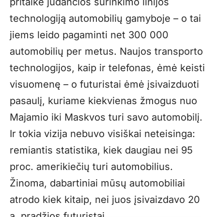
pritaikė judančios surinkimo linijos
technologiją automobilių gamyboje – o tai
jiems leido pagaminti net 300 000
automobilių per metus. Naujos transporto
technologijos, kaip ir telefonas, ėmė keisti
visuomenę – o futuristai ėmė įsivaizduoti
pasaulį, kuriame kiekvienas žmogus nuo
Majamio iki Maskvos turi savo automobilį.
Ir tokia vizija nebuvo visiškai neteisinga:
remiantis statistika, kiek daugiau nei 95
proc. amerikiečių turi automobilius.
Žinoma, dabartiniai mūsų automobiliai
atrodo kiek kitaip, nei juos įsivaizdavo 20
a. pradžios futuristai.