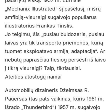
padarytų viską. 1957 m. Žurnale
„Mechanix Illustrated“ šį pašėlusį, mišrų
amfibiją-visureigį sugalvojo populiarus
iliustratorius Frankas Tinslis.
Jo teigimu, šis „pusiau buldozeris, pusiau
laivas yra tik transporto priemonės, kurią
tuomet eksploatavo armija, adaptacija“. Ar
nebūtų paprasčiau tiesiog persėsti iš laivo
į tikrą visureigį? Taip, tikriausiai.
Ateities atostogų namai
Automobilių dizaineris Džeimsas R.
Pauersas (tas pats vaikinas, kuris 1961 m.
išrado „Thunderbird“) 1957 m. sugalvojo