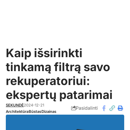
Kaip išsirinkti
tinkamą filtrą savo
rekuperatoriui:
ekspertų patarimai
SEKUNDĖ
2024-12-21
Pasidalinti
Architektūra
Būstas
Dizainas