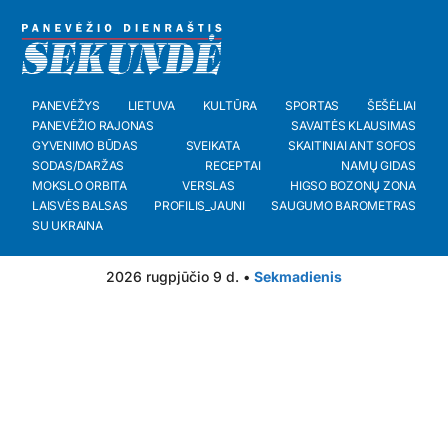
PANEVĖŽYS
LIETUVA
KULTŪRA
SPORTAS
ŠEŠĖLIAI
PANEVĖŽIO RAJONAS
SAVAITĖS KLAUSIMAS
GYVENIMO BŪDAS
SVEIKATA
SKAITINIAI ANT SOFOS
SODAS/DARŽAS
RECEPTAI
NAMŲ GIDAS
MOKSLO ORBITA
VERSLAS
HIGSO BOZONŲ ZONA
LAISVĖS BALSAS
PROFILIS_JAUNI
SAUGUMO BAROMETRAS
SU UKRAINA
2026 rugpjūčio 9 d. •
Sekmadienis