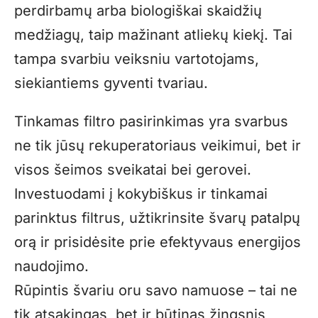
perdirbamų arba biologiškai skaidžių
medžiagų, taip mažinant atliekų kiekį. Tai
tampa svarbiu veiksniu vartotojams,
siekiantiems gyventi tvariau.
Tinkamas filtro pasirinkimas yra svarbus
ne tik jūsų rekuperatoriaus veikimui, bet ir
visos šeimos sveikatai bei gerovei.
Investuodami į kokybiškus ir tinkamai
parinktus filtrus, užtikrinsite švarų patalpų
orą ir prisidėsite prie efektyvaus energijos
naudojimo.
Rūpintis švariu oru savo namuose – tai ne
tik atsakingas, bet ir būtinas žingsnis,