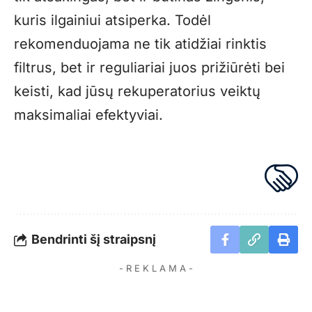
kuris ilgainiui atsiperka. Todėl
rekomenduojama ne tik atidžiai rinktis
filtrus, bet ir reguliariai juos prižiūrėti bei
keisti, kad jūsų rekuperatorius veiktų
maksimaliai efektyviai.
Bendrinti šį straipsnį
- R E K L A M A -