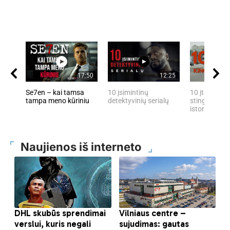
17:50
12:25
Se7en – kai tamsa
10 įsimintinų
10 įtemptų, 
tampa meno kūriniu
detektyvinių serialų
stingdančių 
istorijų
Naujienos iš interneto