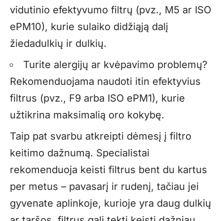
vidutinio efektyvumo filtrų (pvz., M5 ar ISO
ePM10), kurie sulaiko didžiąją dalį
žiedadulkių ir dulkių.
Turite alergijų ar kvėpavimo problemų?
Rekomenduojama naudoti itin efektyvius
filtrus (pvz., F9 arba ISO ePM1), kurie
užtikrina maksimalią oro kokybę.
Taip pat svarbu atkreipti dėmesį į filtro
keitimo dažnumą. Specialistai
rekomenduoja keisti filtrus bent du kartus
per metus – pavasarį ir rudenį, tačiau jei
gyvenate aplinkoje, kurioje yra daug dulkių
ar taršos, filtrus gali tekti keisti dažniau.