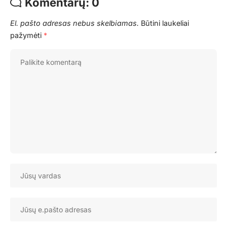
Komentarų: 0
El. pašto adresas nebus skelbiamas.
Būtini laukeliai
pažymėti
*