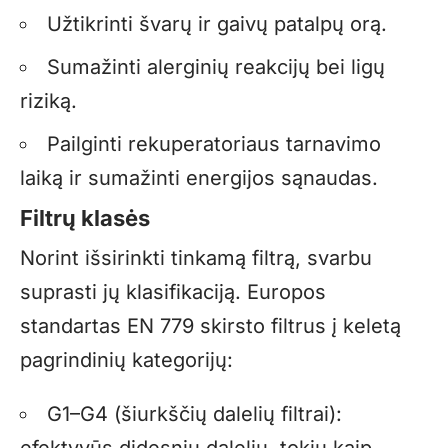
Užtikrinti švarų ir gaivų patalpų orą.
Sumažinti alerginių reakcijų bei ligų
riziką.
Pailginti rekuperatoriaus tarnavimo
laiką ir sumažinti energijos sąnaudas.
Filtrų klasės
Norint išsirinkti tinkamą filtrą, svarbu
suprasti jų klasifikaciją. Europos
standartas EN 779 skirsto filtrus į keletą
pagrindinių kategorijų:
G1–G4 (šiurkščių dalelių filtrai):
efektyvūs didesnių dalelių, tokių kaip