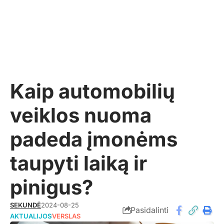
Kaip automobilių
veiklos nuoma
padeda įmonėms
taupyti laiką ir
pinigus?
SEKUNDĖ
2024-08-25
Pasidalinti
AKTUALIJOS
VERSLAS