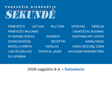
PANEVĖŽYS
LIETUVA
KULTŪRA
SPORTAS
ŠEŠĖLIAI
PANEVĖŽIO RAJONAS
SAVAITĖS KLAUSIMAS
GYVENIMO BŪDAS
SVEIKATA
SKAITINIAI ANT SOFOS
SODAS/DARŽAS
RECEPTAI
NAMŲ GIDAS
MOKSLO ORBITA
VERSLAS
HIGSO BOZONŲ ZONA
LAISVĖS BALSAS
PROFILIS_JAUNI
SAUGUMO BAROMETRAS
SU UKRAINA
2026 rugpjūčio 8 d. •
Šeštadienis