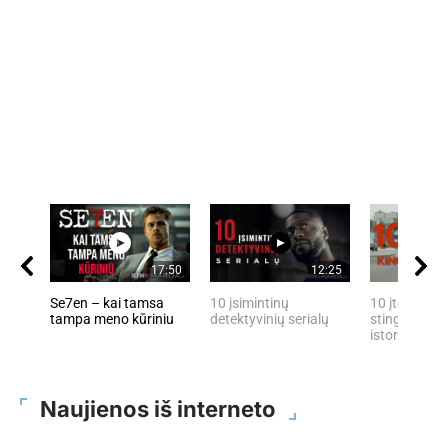
17:50
12:25
Se7en – kai tamsa
10 įsimintinų
10 įtemptų, 
tampa meno kūriniu
detektyvinių serialų
stingdančių 
istorijų
Naujienos iš interneto