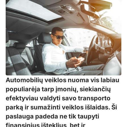
Automobilių veiklos nuoma vis labiau
populiarėja tarp įmonių, siekiančių
efektyviau valdyti savo transporto
parką ir sumažinti veiklos išlaidas. Ši
paslauga padeda ne tik taupyti
finansinius išteklius, bet ir