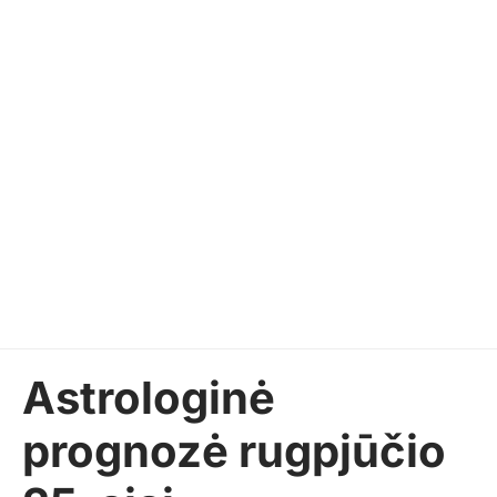
Astrologinė
prognozė rugpjūčio