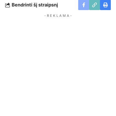
Bendrinti šį straipsnį
- R E K L A M A -