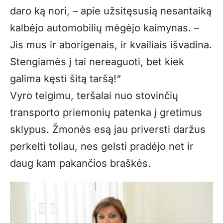
daro ką nori, – apie užsitęsusią nesantaiką
kalbėjo automobilių mėgėjo kaimynas. –
Jis mus ir aborigenais, ir kvailiais išvadina.
Stengiamės į tai nereaguoti, bet kiek
galima kęsti šitą taršą!“
Vyro teigimu, teršalai nuo stovinčių
transporto priemonių patenka į gretimus
sklypus. Žmonės esą jau priversti daržus
perkelti toliau, nes gelsti pradėjo net ir
daug kam pakančios braškės.