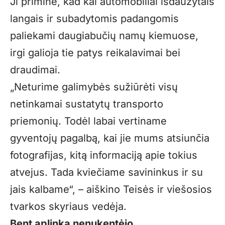
Ji priminė, kad kai automobiliai išdaužytais
langais ir subadytomis padangomis
paliekami daugiabučių namų kiemuose,
irgi galioja tie patys reikalavimai bei
draudimai.
„Neturime galimybės sužiūrėti visų
netinkamai sustatytų transporto
priemonių. Todėl labai vertiname
gyventojų pagalbą, kai jie mums atsiunčia
fotografijas, kitą informaciją apie tokius
atvejus. Tada kviečiame savininkus ir su
jais kalbame“, – aiškino Teisės ir viešosios
tvarkos skyriaus vedėja.
Bent aplinka nenukentėjo