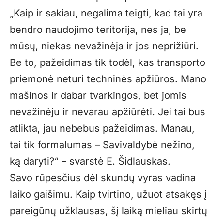
„Kaip ir sakiau, negalima teigti, kad tai yra
bendro naudojimo teritorija, nes ja, be
mūsų, niekas nevažinėja ir jos neprižiūri.
Be to, pažeidimas tik todėl, kas transporto
priemonė neturi techninės apžiūros. Mano
mašinos ir dabar tvarkingos, bet jomis
nevažinėju ir nevarau apžiūrėti. Jei tai bus
atlikta, jau nebebus pažeidimas. Manau,
tai tik formalumas – Savivaldybė nežino,
ką daryti?“ – svarstė E. Šidlauskas.
Savo rūpesčius dėl skundų vyras vadina
laiko gaišimu. Kaip tvirtino, užuot atsakęs į
pareigūnų užklausas, šį laiką mieliau skirtų