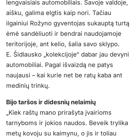
lengvaisiais automobiliais. Savoje valdoje,
aišku, galima elgtis kaip nori. Tačiau
ilgainiui Rožyno gyventojas sukauptą turtą
ėmė sandėliuoti ir bendrai naudojamoje
teritorijoje, ant kelio, šalia savo sklypo.
E. Šidlausko „kolekcijoje“ dabar jau devyni
automobiliai. Pagal išvaizdą ne patys
naujausi – kai kurie net be ratų kaba ant
medinių trinkų.
Bijo taršos ir didesnių nelaimių
„Kiek raštų mano prirašyta įvairioms
tarnyboms ir jokios naudos. Beveik trylika
metų kovoju su kaimynu, o jis ir toliau