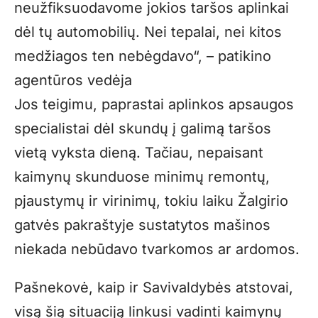
neužfiksuodavome jokios taršos aplinkai
dėl tų automobilių. Nei tepalai, nei kitos
medžiagos ten nebėgdavo“, – patikino
agentūros vedėja
Jos teigimu, paprastai aplinkos apsaugos
specialistai dėl skundų į galimą taršos
vietą vyksta dieną. Tačiau, nepaisant
kaimynų skunduose minimų remontų,
pjaustymų ir virinimų, tokiu laiku Žalgirio
gatvės pakraštyje sustatytos mašinos
niekada nebūdavo tvarkomos ar ardomos.
Pašnekovė, kaip ir Savivaldybės atstovai,
visą šią situaciją linkusi vadinti kaimynų