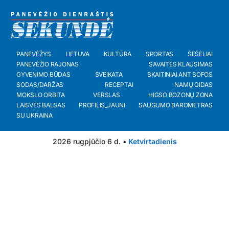
PANEVĖŽYS
LIETUVA
KULTŪRA
SPORTAS
ŠEŠĖLIAI
PANEVĖŽIO RAJONAS
SAVAITĖS KLAUSIMAS
GYVENIMO BŪDAS
SVEIKATA
SKAITINIAI ANT SOFOS
SODAS/DARŽAS
RECEPTAI
NAMŲ GIDAS
MOKSLO ORBITA
VERSLAS
HIGSO BOZONŲ ZONA
LAISVĖS BALSAS
PROFILIS_JAUNI
SAUGUMO BAROMETRAS
SU UKRAINA
2026 rugpjūčio 6 d. •
Ketvirtadienis