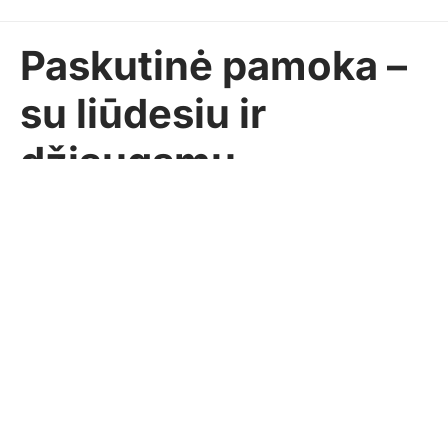
Paskutinė pamoka –
su liūdesiu ir
džiaugsmu
Ingrida NAGROCKIENĖ
2017-05-25
Pasidalinti
AKTUALIJOS