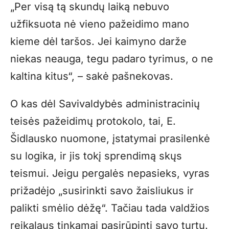
„Per visą tą skundų laiką nebuvo
užfiksuota nė vieno pažeidimo mano
kieme dėl taršos. Jei kaimyno darže
niekas neauga, tegu padaro tyrimus, o ne
kaltina kitus“, – sakė pašnekovas.
O kas dėl Savivaldybės administracinių
teisės pažeidimų protokolo, tai, E.
Šidlausko nuomone, įstatymai prasilenkė
su logika, ir jis tokį sprendimą skųs
teismui. Jeigu pergalės nepasieks, vyras
prižadėjo „susirinkti savo žaisliukus ir
palikti smėlio dėžę“. Tačiau tada valdžios
reikalaus tinkamai pasirūpinti savo turtu.