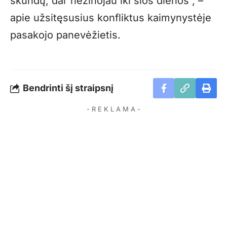
skundų, dar nežinojau iki šios dienos“, –
apie užsitęsusius konfliktus kaimynystėje
pasakojo panevėžietis.
Bendrinti šį straipsnį
- R E K L A M A -