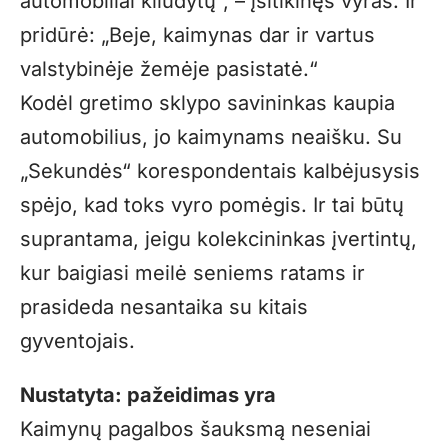
automobiliai kliudytų“, – įsitikinęs vyras. Ir
pridūrė: „Beje, kaimynas dar ir vartus
valstybinėje žemėje pasistatė.“
Kodėl gretimo sklypo savininkas kaupia
automobilius, jo kaimynams neaišku. Su
„Sekundės“ korespondentais kalbėjusysis
spėjo, kad toks vyro pomėgis. Ir tai būtų
suprantama, jeigu kolekcininkas įvertintų,
kur baigiasi meilė seniems ratams ir
prasideda nesantaika su kitais
gyventojais.
Nustatyta: pažeidimas yra
Kaimynų pagalbos šauksmą neseniai