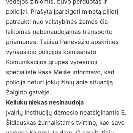
vedėjos žiniomis, buvo perduotas ir
policijai. Prašyta įpareigoti minėtą pilietį
patraukti nuo valstybinės žemės čia
laikomas nebenaudojamas transporto
priemones. Tačiau Panevėžio apskrities
vyriausiojo policijos komisariato
Komunikacijos grupės vyresnioji
specialistė Rasa Meišė informavo, kad
policija neturi jokių žinių apie situaciją
Žalgirio gatvėje.
Keliuku niekas nesinaudoja
Įvairių institucijų dėmesio neatsiginantis E.
Šidlauskas žurnalistams tvirtino, kad savo
valdose ką nori, tą daro. O servitutiniu