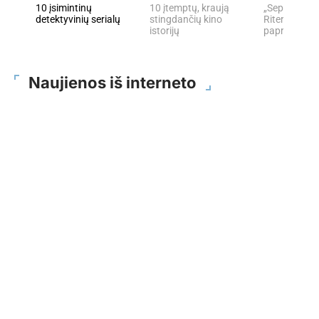
10 įsimintinų
10 įtemptų, kraują
„Septynių Ka
detektyvinių serialų
stingdančių kino
Riteris" – kai
istorijų
paprastumas
Naujienos iš interneto