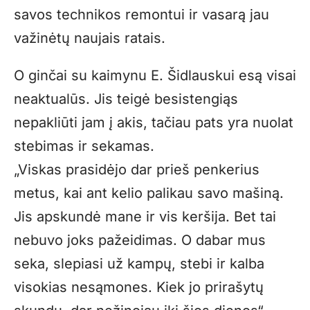
savos technikos remontui ir vasarą jau
važinėtų naujais ratais.
O ginčai su kaimynu E. Šidlauskui esą visai
neaktualūs. Jis teigė besistengiąs
nepakliūti jam į akis, tačiau pats yra nuolat
stebimas ir sekamas.
„Viskas prasidėjo dar prieš penkerius
metus, kai ant kelio palikau savo mašiną.
Jis apskundė mane ir vis keršija. Bet tai
nebuvo joks pažeidimas. O dabar mus
seka, slepiasi už kampų, stebi ir kalba
visokias nesąmones. Kiek jo prirašytų