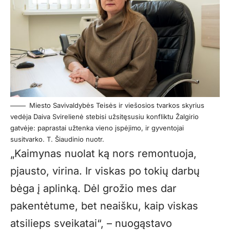
Miesto Savivaldybės Teisės ir viešosios tvarkos skyrius
vedėja Daiva Svirelienė stebisi užsitęsusiu konfliktu Žalgirio
gatvėje: paprastai užtenka vieno įspėjimo, ir gyventojai
susitvarko. T. Šiaudinio nuotr.
„Kaimynas nuolat ką nors remontuoja,
pjausto, virina. Ir viskas po tokių darbų
bėga į aplinką. Dėl grožio mes dar
pakentėtume, bet neaišku, kaip viskas
atsilieps sveikatai“, – nuogąstavo