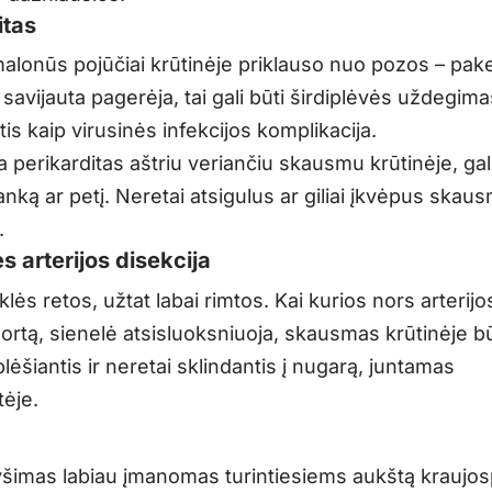
itas
alonūs pojūčiai krūtinėje priklauso nuo pozos – pakei
savijauta pagerėja, tai gali būti širdiplėvės uždegima
tis kaip virusinės infekcijos komplikacija.
a perikarditas aštriu veriančiu skausmu krūtinėje, gali
 ranką ar petį. Neretai atsigulus ar giliai įkvėpus skau
.
s arterijos disekcija
lės retos, užtat labai rimtos. Kai kurios nors arterijo
aortą, sienelė atsisluoksniuoja, skausmas krūtinėje 
 plėšiantis ir neretai sklindantis į nugarą, juntamas
ėje.
yšimas labiau įmanomas turintiesiems aukštą kraujosp