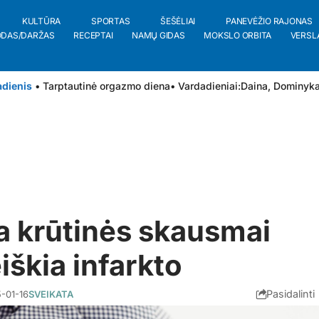
KULTŪRA
SPORTAS
ŠEŠĖLIAI
PANEVĖŽIO RAJONAS
ODAS/DARŽAS
RECEPTAI
NAMŲ GIDAS
MOKSLO ORBITA
VERSL
adienis
• Tarptautinė orgazmo diena
• Vardadieniai:
Daina
,
Dominyk
 krūtinės skausmai
iškia infarkto
Pasidalinti
-01-16
SVEIKATA