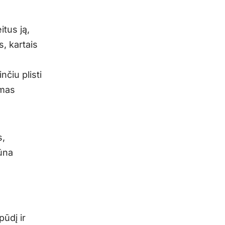
tus ją,
s, kartais
nčiu plisti
smas
s,
būna
ūdį ir