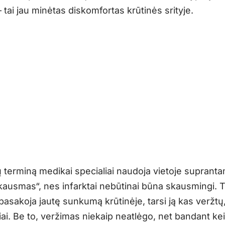
tai jau minėtas diskomfortas krūtinės srityje.
ų terminą medikai specialiai naudoja vietoje suprant
kausmas“, nes infarktai nebūtinai būna skausmingi. T
pasakoja jautę sunkumą krūtinėje, tarsi ją kas veržtų, 
ai. Be to, veržimas niekaip neatlėgo, net bandant kei