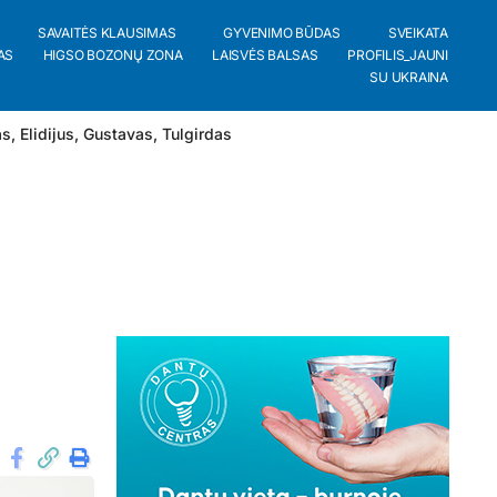
SAVAITĖS KLAUSIMAS
GYVENIMO BŪDAS
SVEIKATA
AS
HIGSO BOZONŲ ZONA
LAISVĖS BALSAS
PROFILIS_JAUNI
SU UKRAINA
as
,
Elidijus
,
Gustavas
,
Tulgirdas