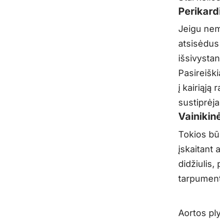
Perikard
Jeigu nem
atsisėdus 
išsivystan
Pasireiški
į kairiąją
sustiprėja
Vainikinė
Tokios būk
įskaitant 
didžiulis,
tarpument
Aortos pl