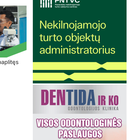
paplitęs