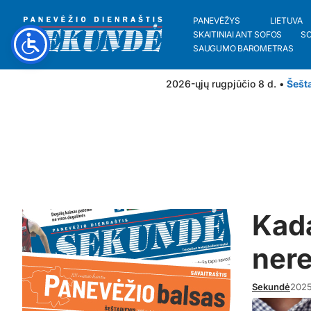
PANEVĖŽYS
LIETUVA
SKAITINIAI ANT SOFOS
S
SAUGUMO BAROMETRAS
2026-ųjų rugpjūčio 8 d. •
Šešt
Kada
nere
Sekundė
2025