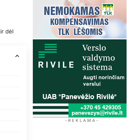
ir dėl
- R E K L A M A -