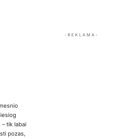
- R E K L A M A -
amesnio
iesiog
– tik labai
sti pozas,