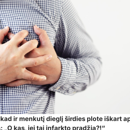
kad ir menkutį dieglį širdies plote iškart 
 „O kas, jei tai infarkto pradžia?!“