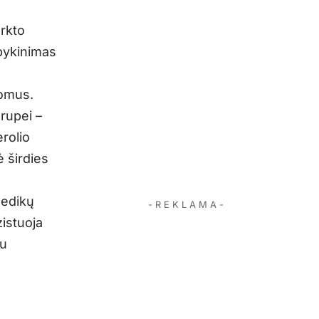
arkto
 pykinimas
tomus.
rupei –
rolio
ė širdies
medikų
- R E K L A M A -
zistuoja
iu