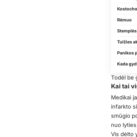
Kostocho
Rėmuo
Stemplės
Tulžies 
Panikos p
Kada gyd
Todėl be g
Kai tai v
Medikai ja
infarkto s
smūgio pož
nuo lyties
Vis dėlto 