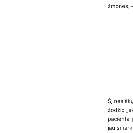
žmones, – 
Šį neaišk
žodžio „s
pacientai 
jau smarki