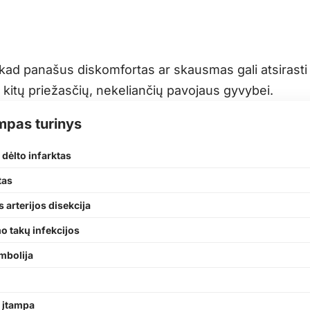
 kad panašus diskomfortas ar skausmas gali atsirasti 
kitų priežasčių, nekeliančių pavojaus gyvybei.
mpas turinys
s dėlto infarktas
tas
s arterijos disekcija
 takų infekcijos
mbolija
 įtampa