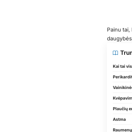
Painu tai,
daugybės 
Tru
Kai tai vi
Perikardi
Vainikinė
Kvėpavimo
Plaučių e
Astma
Raumenų