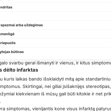
ndritas
 spazmai arba uždegimas
akmenligė
riepuolis
ytojas būtinas
alo svarbu gerai išmanyti ir vienus, ir kitus simptom
is dėlto infarktas
u kuris laikas bando išsklaidyti mitą apie standartiniu
imptomus. Skirtingai, nei giliai įsišaknijęs stereotipas,
ymiai kiekvienam iš mūsų gali būti kitokie ir net prik
.
yra simptomas, vienijantis kone visus infarktą patyru