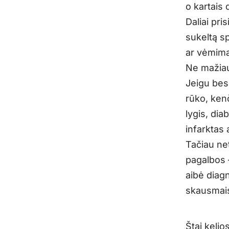
o kartais d
Daliai pri
sukeltą s
ar vėmim
Ne mažiau
Jeigu bes
rūko, kenč
lygis, dia
infarktas 
Tačiau net
pagalbos –
aibė diagn
skausmais
Štai kelio