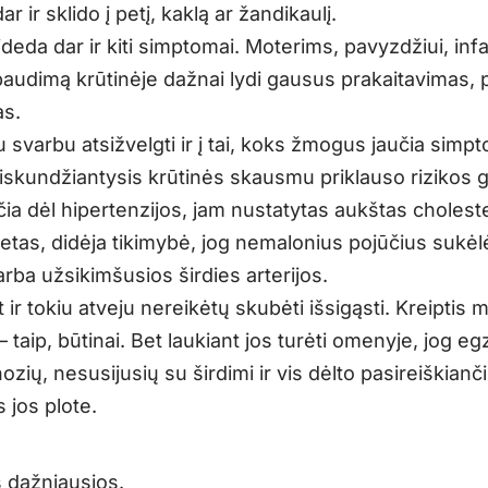
ar ir sklido į petį, kaklą ar žandikaulį.
sideda dar ir kiti simptomai. Moterims, pavyzdžiui, inf
paudimą krūtinėje dažnai lydi gausus prakaitavimas,
as.
 svarbu atsižvelgti ir į tai, koks žmogus jaučia simp
iskundžiantysis krūtinės skausmu priklauso rizikos g
ia dėl hipertenzijos, jam nustatytas aukštas choleste
betas, didėja tikimybė, jog nemalonius pojūčius sukėl
arba užsikimšusios širdies arterijos.
 ir tokiu atveju nereikėtų skubėti išsigąsti. Kreiptis 
 taip, būtinai. Bet laukiant jos turėti omenyje, jog eg
ozių, nesusijusių su širdimi ir vis dėlto pasireiškianč
 jos plote.
s dažniausios.