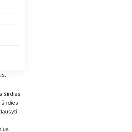
us.
s širdies
 širdies
lausyti
sius