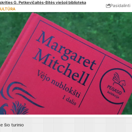
krities G. Petkevičaitės-Bitės viešoji biblioteka
Pasidalinti
ULTŪRA
te šio turinio