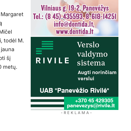
i Margaret
ą
Mičel
, todėl M.
 jauna
ti šį
0 metų.
- R E K L A M A -