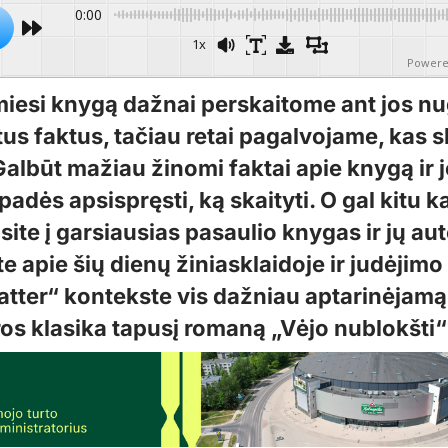
0:00
1x
Powere
iesi knygą dažnai perskaitome ant jos nu
us faktus, tačiau retai pagalvojame, kas s
Galbūt mažiau žinomi faktai apie knygą ir 
padės apsispręsti, ką skaityti. O gal kitu 
ite į garsiausias pasaulio knygas ir jų aut
e apie šių dienų žiniasklaidoje ir judėjimo
atter“ kontekste vis dažniau aptarinėjamą
ūros klasika tapusį romaną „Vėjo nublokšti