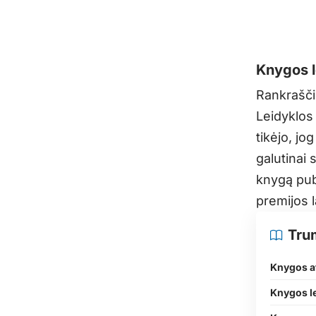
Knygos 
Rankrašči
Leidyklos
tikėjo, jo
galutinai 
knygą publ
premijos 
Tru
Knygos a
Knygos l