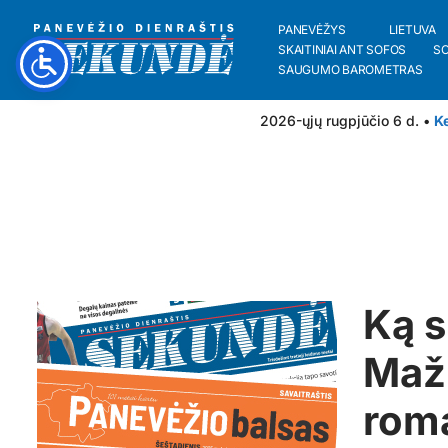
PANEVĖŽYS
LIETUVA
SKAITINIAI ANT SOFOS
S
SAUGUMO BAROMETRAS
2026-ųjų rugpjūčio 6 d. •
Ke
Ką s
Maži
roma