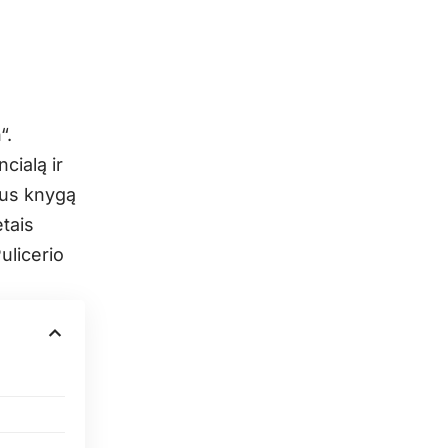
“.
cialą ir
sius knygą
etais
ulicerio