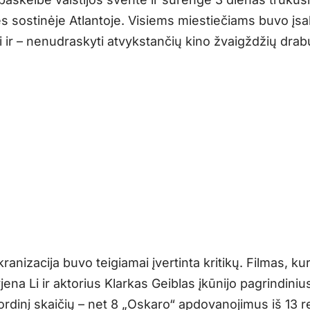
s sostinėje Atlantoje. Visiems miestiečiams buvo įsa
i ir – nenudraskyti atvykstančių kino žvaigždžių drab
anizacija buvo teigiamai įvertinta kritikų. Filmas, k
jena Li ir aktorius Klarkas Geiblas įkūnijo pagrindiniu
ordinį skaičių – net 8 „Oskaro“ apdovanojimus iš 13 