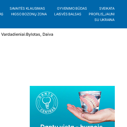
SAVAITĖS KLAUSIMAS
GYVENIMO BŪDAS
SVEIKATA
AS
HIGSO BOZONŲ ZONA
LAISVĖS BALSAS
PROFILIS_JAUNI
SU UKRAINA
 Vardadieniai:
Bylotas
,
Daiva