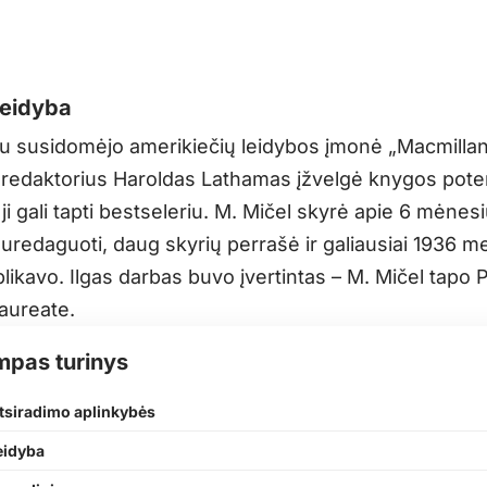
leidyba
u susidomėjo amerikiečių leidybos įmonė „Macmillan
 redaktorius Haroldas Lathamas įžvelgė knygos poten
g ji gali tapti bestseleriu. M. Mičel skyrė apie 6 mėne
suredaguoti, daug skyrių perrašė ir galiausiai 1936 m
ikavo. Ilgas darbas buvo įvertintas – M. Mičel tapo P
laureate.
mpas turinys
tsiradimo aplinkybės
eidyba