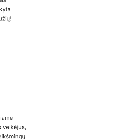
kyta
užių!
uriame
s veikėjus,
reikšmingų