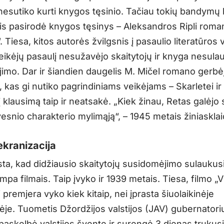
esutiko kurti knygos tęsinio. Tačiau tokių bandymų
is pasirodė knygos tęsinys – Aleksandros Ripli roma
. Tiesa, kitos autorės žvilgsnis į pasaulio literatūros 
eikėjų pasaulį nesužavėjo skaitytojų ir knyga nesulau
imo. Dar ir šiandien daugelis M. Mičel romano gerbė
 kas gi nutiko pagrindiniams veikėjams – Skarletei ir 
į klausimą taip ir neatsakė. „Kiek žinau, Retas galėjo 
vesnio charakterio mylimąją“, – 1945 metais žiniasklai
kranizacija
sta, kad didžiausio skaitytojų susidomėjimo sulaukus
pa filmais. Taip įvyko ir 1939 metais. Tiesa, filmo „V
 premjera vyko kiek kitaip, nei įprasta šiuolaikinėje
je. Tuometis Džordžijos valstijos (JAV) gubernatori
paskelbė valstijos švente ir surengė 3 dienas trukus