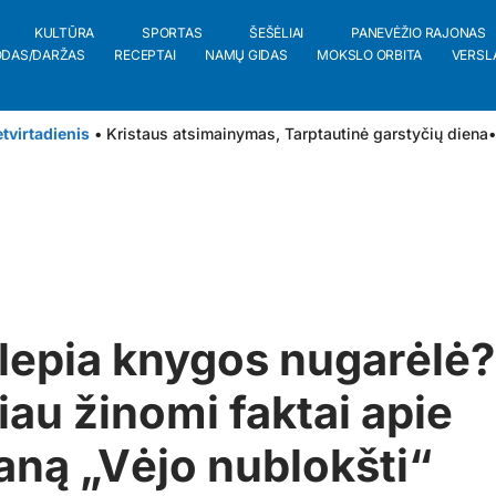
KULTŪRA
SPORTAS
ŠEŠĖLIAI
PANEVĖŽIO RAJONAS
ODAS/DARŽAS
RECEPTAI
NAMŲ GIDAS
MOKSLO ORBITA
VERSL
tvirtadienis
• Kristaus atsimainymas, Tarptautinė garstyčių diena
•
lepia knygos nugarėlė?
au žinomi faktai apie
ną „Vėjo nublokšti“