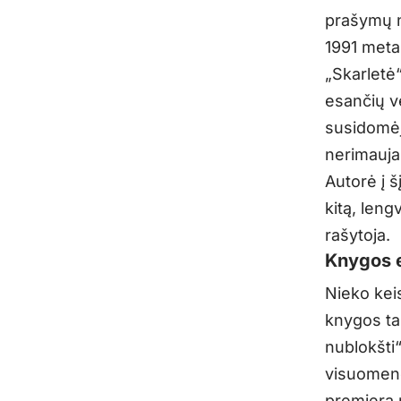
prašymų n
1991 meta
„Skarletė“
esančių v
susidomėj
nerimauja,
Autorė į š
kitą, leng
rašytoja.
Knygos e
Nieko kei
knygos tam
nublokšti“
visuomenė
premjerą 