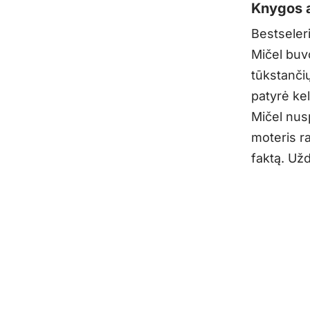
Knygos a
Bestseler
Mičel buvo
tūkstančių
patyrė kel
Mičel nus
moteris ra
faktą. Už