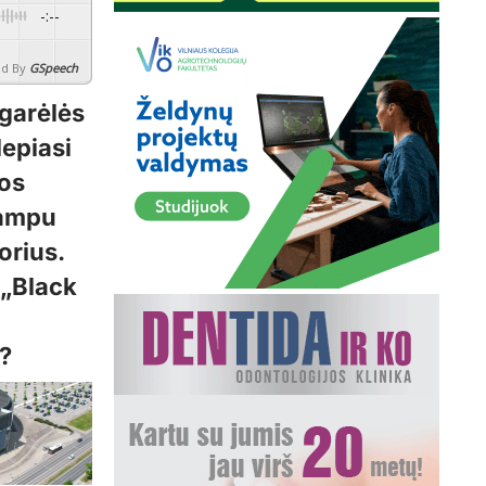
-:--
d By
GSpeech
garėlės
lepiasi
jos
kampu
orius.
 „Black
“?