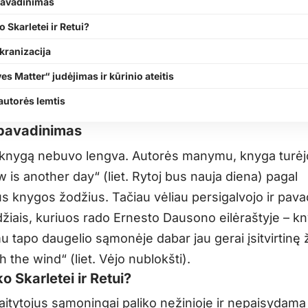
avadinimas
 Skarletei ir Retui?
kranizacija
es Matter“ judėjimas ir kūrinio ateitis
autorės lemtis
pavadinimas
 knygą nebuvo lengva. Autorės manymu, knyga turėjo
is another day“ (liet. Rytoj bus nauja diena) pagal
us knygos žodžius. Tačiau vėliau persigalvojo ir pava
žiais, kuriuos rado Ernesto Dausono eilėraštyje – k
u tapo daugelio sąmonėje dabar jau gerai įsitvirtinę 
 the wind“ (liet. Vėjo nublokšti).
o Skarletei ir Retui?
itytojus sąmoningai paliko nežinioje ir nepaisydama 