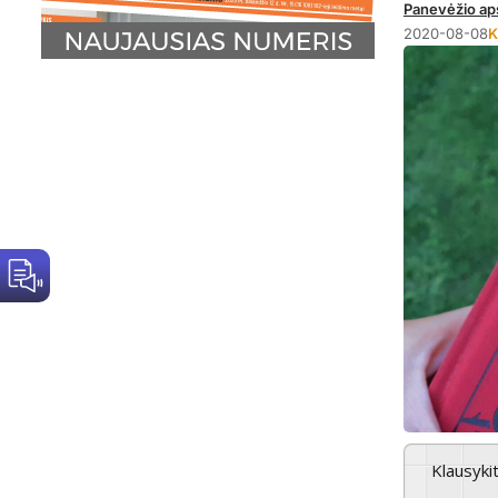
Panevėžio aps
2020-08-08
K
Klausyki