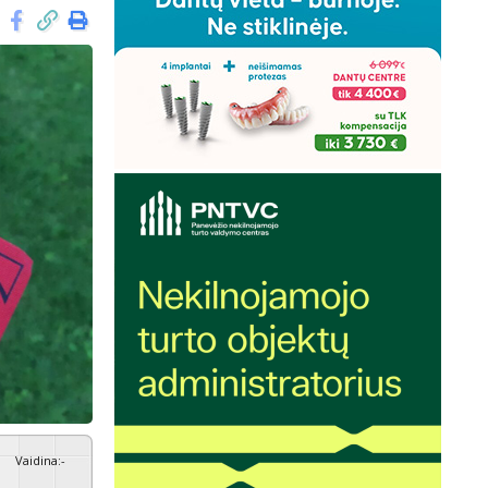
Vaidina
:
-