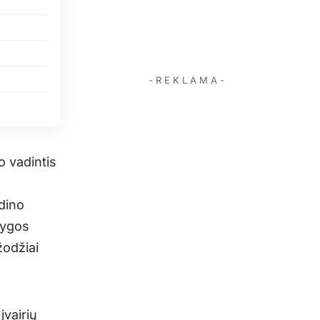
- R E K L A M A -
 vadintis
dino
nygos
žodžiai
įvairių