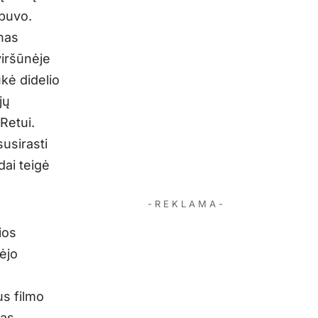
 buvo.
nas
viršūnėje
kė didelio
jų
Retui.
susirasti
dai teigė
- R E K L A M A -
ios
ėjo
us filmo
ias