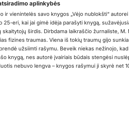
tsiradimo aplinkybės
io ir vienintelės savo knygos „Vėjo nublokšti“ autore
 25-eri, kai jai gimė idėja parašyti knygą, sužavėjusi
 skaitytojų širdis. Dirbdama laikraščio žurnaliste, M. 
ias fizines traumas. Viena iš tokių traumų gijo sunkiai
prendė užsiimti rašymu. Beveik niekas nežinojo, kad
šo knygą, nes autorė įvairiais būdais stengėsi nuslėp
duotis nebuvo lengva – knygos rašymui ji skyrė net 1