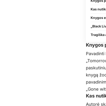
Knygos p
Kas nutiko
Knygos e
„Black Liv
Tragiška 
Knygos 
Pavadinti
„Tomorrow 
paskutini
knygą žod
pavadinim
„Gone with
Kas nutik
Autorė ska