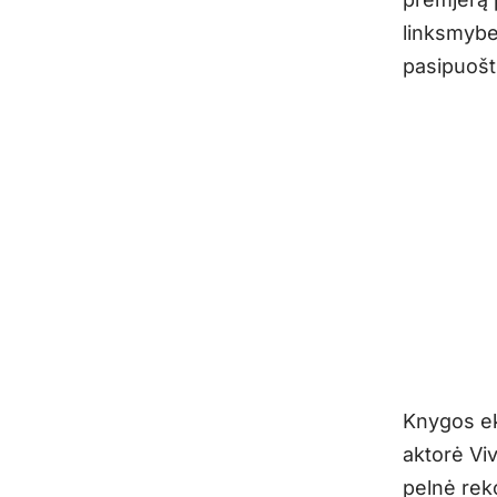
linksmybe
pasipuošt
Knygos ekr
aktorė Viv
pelnė rek