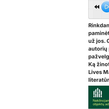
Rinkdam
paminėt
už jos. 
autorių 
pažvelgs
Ką žinot
Lives M
literat