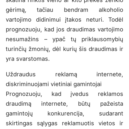
skatina rinktis vieno ar kito prekės ženklo
gėrimą, tačiau bendram alkoholio
vartojimo didinimui įtakos neturi. Todėl
prognozuoju, kad jos draudimas vartojimo
nesumažins – ypač tų priklausomybių
turinčių žmonių, dėl kurių šis draudimas ir
yra svarstomas.
Uždraudus reklamą internete,
diskriminuojami vietiniai gamintojai
Prognozuoju, kad įvedus reklamos
draudimą internete, būtų pažeista
gamintojų konkurencija, sudarant
skirtingas sąlygas reklamuotis vietos ir