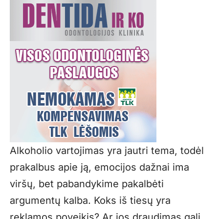
Alkoholio vartojimas yra jautri tema, todėl
prakalbus apie ją, emocijos dažnai ima
viršų, bet pabandykime pakalbėti
argumentų kalba. Koks iš tiesų yra
reklamos poveikis? Ar jos draudimas gali