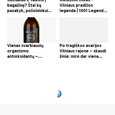
Kas septintas
gyventojas pernai