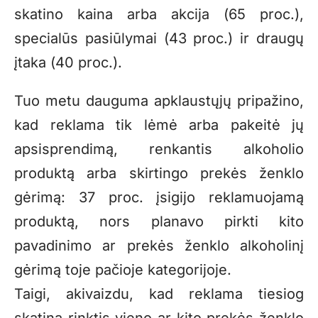
skatino kaina arba akcija (
65 proc.),
special
ūs pasiūlymai (
43 proc.) ir draug
ų
įtaka (
40 proc.).
Tuo metu dauguma apklaustųjų pripažino,
kad reklama tik lėmė arba pakeitė jų
apsisprendimą, renkantis alkoholio
produktą arba skirtingo prekės ženklo
gėrimą: 37 proc. įsigijo reklamuojamą
produktą, nors planavo pirkti kito
pavadinimo ar prekės ženklo alkoholinį
gėrimą toje pačioje kategorijoje.
Taigi, akivaizdu, kad reklama tiesiog