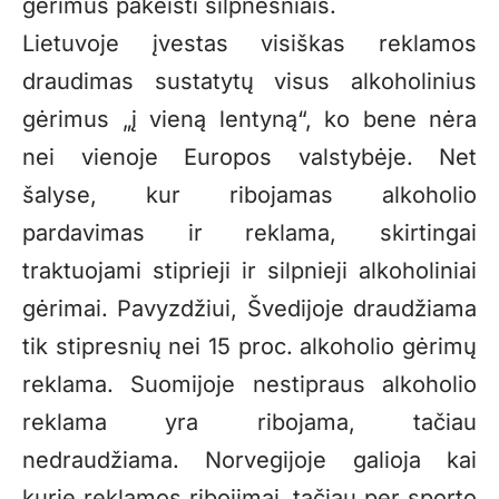
gėrimus pakeisti silpnesniais.
Lietuvoje įvestas visiškas reklamos
draudimas sustatytų visus alkoholinius
gėrimus „į vieną lentyną“, ko bene nėra
nei vienoje Europos valstybėje. Net
šalyse, kur ribojamas alkoholio
pardavimas ir reklama, skirtingai
traktuojami stiprieji ir silpnieji alkoholiniai
gėrimai. Pavyzdžiui, Švedijoje draudžiama
tik stipresnių nei 15 proc. alkoholio gėrimų
reklama. Suomijoje nestipraus alkoholio
reklama yra ribojama, tačiau
nedraudžiama. Norvegijoje galioja kai
kurie reklamos ribojimai, tačiau per sporto