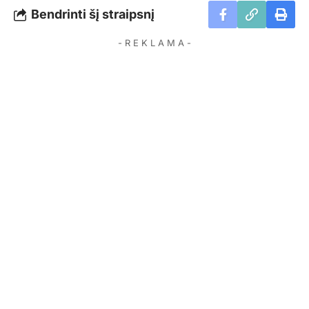
Bendrinti šį straipsnį
- R E K L A M A -