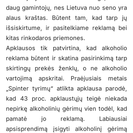
daug gamintojų, nes Lietuva nuo seno yra
alaus kraštas. Būtent tam, kad tarp jų
išsiskirtume, ir pasitelkiame reklamą bei
kitas rinkodaros priemones.
Apklausos tik patvirtina, kad alkoholio
reklama būtent ir skatina pasirinkimą tarp
skirtingų prekės ženklų, o ne alkoholio
vartojimą apskritai. Praėjusiais metais
„Spinter tyrimų“ atlikta apklausa parodė,
kad
43 proc. apklaust
ųjų teigė niekada
nepirkę alkoholinių gėrimų vien todėl, kad
pamatė jo reklamą. Labiausiai
apsisprendimą įsigyti alkoholinį gėrimą