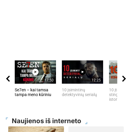
17:50
12:25
Se7en – kai tamsa
10 įsimintinų
10 įtemptų, 
tampa meno kūriniu
detektyvinių serialų
stingdančių 
istorijų
Naujienos iš interneto