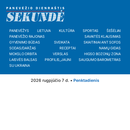
PANEVĖŽYS
LIETUVA
KULTŪRA
SPORTAS
ŠEŠĖLIAI
PANEVĖŽIO RAJONAS
SAVAITĖS KLAUSIMAS
GYVENIMO BŪDAS
SVEIKATA
SKAITINIAI ANT SOFOS
SODAS/DARŽAS
RECEPTAI
NAMŲ GIDAS
MOKSLO ORBITA
VERSLAS
HIGSO BOZONŲ ZONA
LAISVĖS BALSAS
PROFILIS_JAUNI
SAUGUMO BAROMETRAS
SU UKRAINA
2026 rugpjūčio 7 d. •
Penktadienis