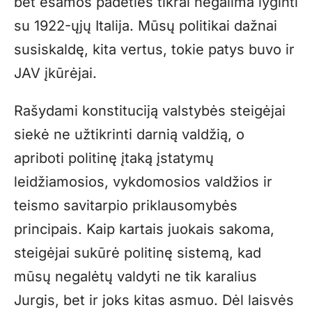
bet esamos padėties tikrai negalima lyginti
su 1922-ųjų Italija. Mūsų politikai dažnai
susiskaldę, kita vertus, tokie patys buvo ir
JAV įkūrėjai.
Rašydami konstituciją valstybės steigėjai
siekė ne užtikrinti darnią valdžią, o
apriboti politinę įtaką įstatymų
leidžiamosios, vykdomosios valdžios ir
teismo savitarpio priklausomybės
principais. Kaip kartais juokais sakoma,
steigėjai sukūrė politinę sistemą, kad
mūsų negalėtų valdyti ne tik karalius
Jurgis, bet ir joks kitas asmuo. Dėl laisvės