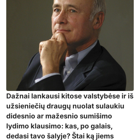
Dažnai lankausi kitose valstybėse ir iš
užsieniečių draugų nuolat sulaukiu
didesnio ar mažesnio sumišimo
lydimo klausimo: kas, po galais,
dedasi tavo šalyje? Štai ką jiems