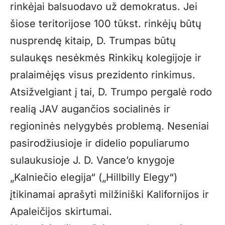
rinkėjai balsuodavo už demokratus. Jei
šiose teritorijose 100 tūkst. rinkėjų būtų
nusprendę kitaip, D. Trumpas būtų
sulaukęs nesėkmės Rinkikų kolegijoje ir
pralaimėjęs visus prezidento rinkimus.
Atsižvelgiant į tai, D. Trumpo pergalė rodo
realią JAV augančios socialinės ir
regioninės nelygybės problemą. Neseniai
pasirodžiusioje ir didelio populiarumo
sulaukusioje J. D. Vance’o knygoje
„Kalniečio elegija“ („Hillbilly Elegy“)
įtikinamai aprašyti milžiniški Kalifornijos ir
Apaleičijos skirtumai.