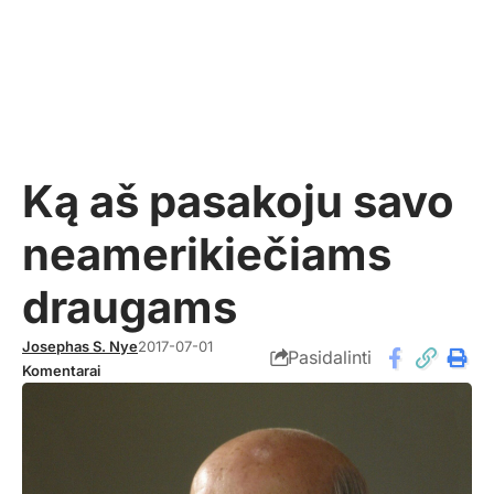
Ką aš pasakoju savo
neamerikiečiams
draugams
Josephas S. Nye
2017-07-01
Pasidalinti
Komentarai