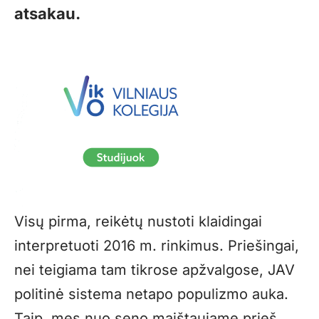
atsakau.
Visų pirma, reikėtų nustoti klaidingai
interpretuoti 2016 m. rinkimus. Priešingai,
nei teigiama tam tikrose apžvalgose, JAV
politinė sistema netapo populizmo auka.
Taip, mes nuo seno maištaujame prieš