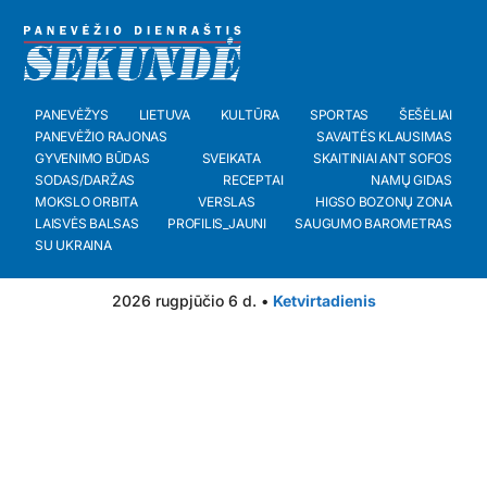
PANEVĖŽYS
LIETUVA
KULTŪRA
SPORTAS
ŠEŠĖLIAI
PANEVĖŽIO RAJONAS
SAVAITĖS KLAUSIMAS
GYVENIMO BŪDAS
SVEIKATA
SKAITINIAI ANT SOFOS
SODAS/DARŽAS
RECEPTAI
NAMŲ GIDAS
MOKSLO ORBITA
VERSLAS
HIGSO BOZONŲ ZONA
LAISVĖS BALSAS
PROFILIS_JAUNI
SAUGUMO BAROMETRAS
SU UKRAINA
2026 rugpjūčio 6 d. •
Ketvirtadienis