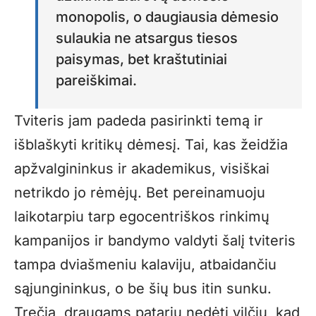
monopolis, o daugiausia dėmesio
sulaukia ne atsargus tiesos
paisymas, bet kraštutiniai
pareiškimai.
Tviteris jam padeda pasirinkti temą ir
išblaškyti kritikų dėmesį. Tai, kas žeidžia
apžvalgininkus ir akademikus, visiškai
netrikdo jo rėmėjų. Bet pereinamuoju
laikotarpiu tarp egocentriškos rinkimų
kampanijos ir bandymo valdyti šalį tviteris
tampa dviašmeniu kalaviju, atbaidančiu
sąjungininkus, o be šių bus itin sunku.
Trečia, draugams patariu nedėti vilčių, kad