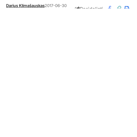
Darius Klimašauskas
2017-06-30
Pasidalinti
Komentarai