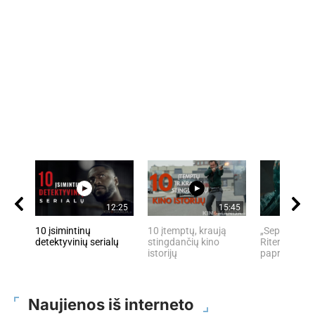
12:25
15:45
10 įsimintinų
10 įtemptų, kraują
„Septynių Ka
detektyvinių serialų
stingdančių kino
Riteris" – kai
istorijų
paprastumas
Naujienos iš interneto