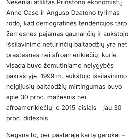
Neseniai atliktas Prinstono ekonomistų
Anne Case ir Anguso Deatono tyrimas
rodo, kad demografinės tendencijos tarp
žemesnes pajamas gaunančių ir aukštojo
išsilavinimo neturinčių baltaodžių yra net
prastesnės nei afroamerikiečių, kurie
visada buvo žemutiniame nelygybės
pakraštyje. 1999 m. aukštojo išsilavinimo
neįgijusių baltaodžių mirtingumas buvo
apie 30 proc. mažesnis nei
afroamerikiečių, o 2015-aisiais – jau 30
proc. didesnis.
Negana to, per pastarąją kartą gerokai –