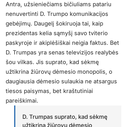
Antra, užsieniečiams bičiuliams patariu
nenuvertinti D. Trumpo komunikacijos
gebėjimų. Daugelį šokiruoja tai, kaip
prezidentas kelia sąmyšį savo tviterio
paskyroje ir akiplėšiškai neigia faktus. Bet
D. Trumpas yra senas televizijos realybės
šou vilkas. Jis suprato, kad sėkmę
užtikrina žiūrovų dėmesio monopolis, o
daugiausia dėmesio sulaukia ne atsargus
tiesos paisymas, bet kraštutiniai
pareiškimai.
D. Trumpas suprato, kad sėkmę
užtikrina žiūrovų dėmesio