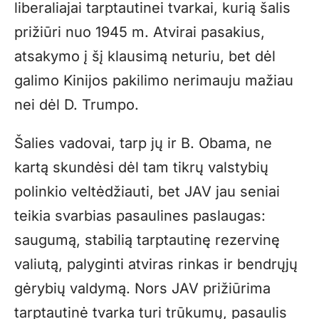
liberaliajai tarptautinei tvarkai, kurią šalis
prižiūri nuo 1945 m. Atvirai pasakius,
atsakymo į šį klausimą neturiu, bet dėl
galimo Kinijos pakilimo nerimauju mažiau
nei dėl D. Trumpo.
Šalies vadovai, tarp jų ir B. Obama, ne
kartą skundėsi dėl tam tikrų valstybių
polinkio veltėdžiauti, bet JAV jau seniai
teikia svarbias pasaulines paslaugas:
saugumą, stabilią tarptautinę rezervinę
valiutą, palyginti atviras rinkas ir bendrųjų
gėrybių valdymą. Nors JAV prižiūrima
tarptautinė tvarka turi trūkumų, pasaulis