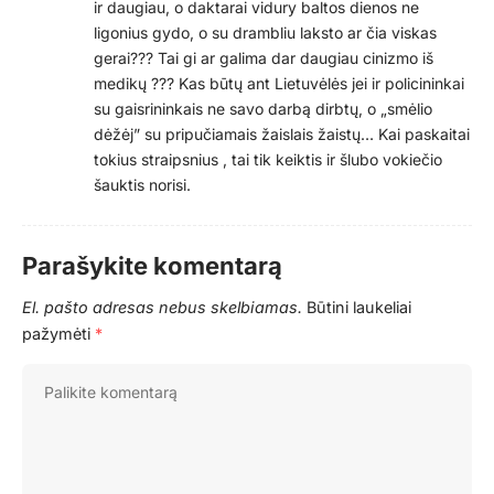
ir daugiau, o daktarai vidury baltos dienos ne
ligonius gydo, o su drambliu laksto ar čia viskas
gerai??? Tai gi ar galima dar daugiau cinizmo iš
medikų ??? Kas būtų ant Lietuvėlės jei ir policininkai
su gaisrininkais ne savo darbą dirbtų, o „smėlio
dėžėj” su pripučiamais žaislais žaistų… Kai paskaitai
tokius straipsnius , tai tik keiktis ir šlubo vokiečio
šauktis norisi.
Parašykite komentarą
El. pašto adresas nebus skelbiamas.
Būtini laukeliai
pažymėti
*