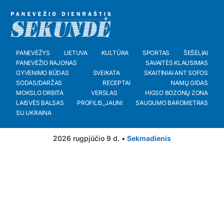
PANEVĖŽYS
LIETUVA
KULTŪRA
SPORTAS
ŠEŠĖLIAI
PANEVĖŽIO RAJONAS
SAVAITĖS KLAUSIMAS
GYVENIMO BŪDAS
SVEIKATA
SKAITINIAI ANT SOFOS
SODAS/DARŽAS
RECEPTAI
NAMŲ GIDAS
MOKSLO ORBITA
VERSLAS
HIGSO BOZONŲ ZONA
LAISVĖS BALSAS
PROFILIS_JAUNI
SAUGUMO BAROMETRAS
SU UKRAINA
2026 rugpjūčio 9 d. •
Sekmadienis