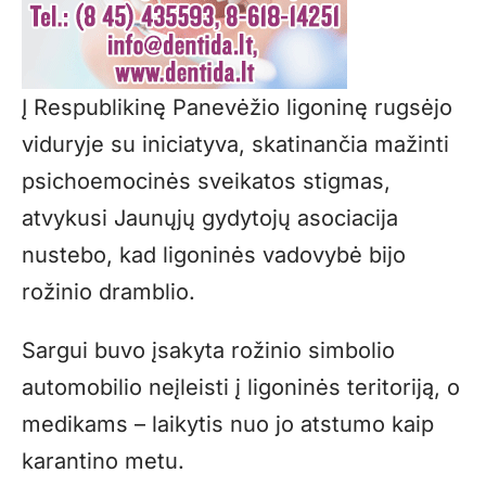
Į Respublikinę Panevėžio ligoninę rugsėjo
viduryje su iniciatyva, skatinančia mažinti
psichoemocinės sveikatos stigmas,
atvykusi Jaunųjų gydytojų asociacija
nustebo, kad ligoninės vadovybė bijo
rožinio dramblio.
Sargui buvo įsakyta rožinio simbolio
automobilio neįleisti į ligoninės teritoriją, o
medikams – laikytis nuo jo atstumo kaip
karantino metu.