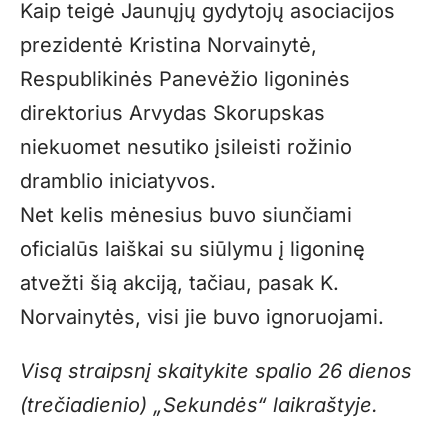
Kaip teigė Jaunųjų gydytojų asociacijos
prezidentė Kristina Norvainytė,
Respublikinės Panevėžio ligoninės
direktorius Arvydas Skorupskas
niekuomet nesutiko įsileisti rožinio
dramblio iniciatyvos.
Net kelis mėnesius buvo siunčiami
oficialūs laiškai su siūlymu į ligoninę
atvežti šią akciją, tačiau, pasak K.
Norvainytės, visi jie buvo ignoruojami.
Visą straipsnį skaitykite spalio 26 dienos
(trečiadienio) „Sekundės“ laikraštyje.