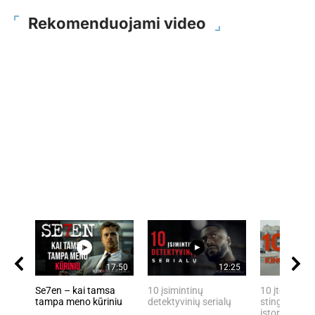
Rekomenduojami video
17:50
12:25
Se7en – kai tamsa
10 įsimintinų
10 įtemptų, 
tampa meno kūriniu
detektyvinių serialų
stingdančių 
istorijų