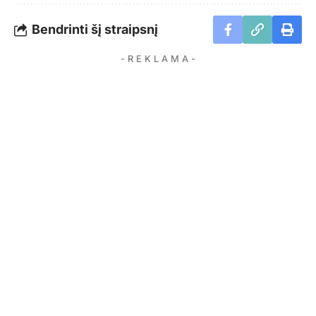
Bendrinti šį straipsnį
- R E K L A M A -