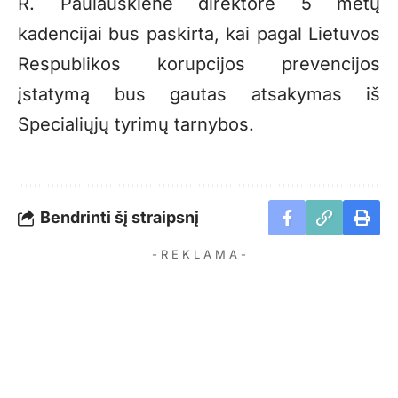
R. Paulauskienė direktore 5 metų
kadencijai bus paskirta, kai pagal Lietuvos
Respublikos korupcijos prevencijos
įstatymą bus gautas atsakymas iš
Specialiųjų tyrimų tarnybos.
Bendrinti šį straipsnį
- R E K L A M A -