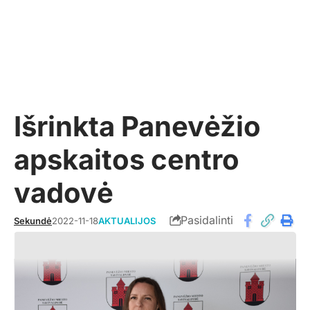
Išrinkta Panevėžio
apskaitos centro
vadovė
Pasidalinti
Sekundė
2022-11-18
AKTUALIJOS