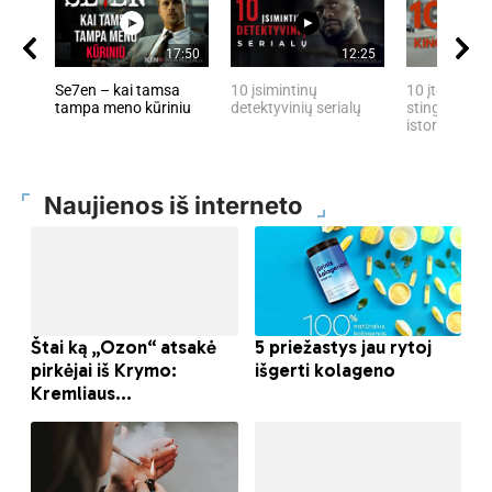
17:50
12:25
Se7en – kai tamsa
10 įsimintinų
10 įtemptų, 
tampa meno kūriniu
detektyvinių serialų
stingdančių 
istorijų
Naujienos iš interneto