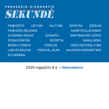
PANEVĖŽYS
LIETUVA
KULTŪRA
SPORTAS
ŠEŠĖLIAI
PANEVĖŽIO RAJONAS
SAVAITĖS KLAUSIMAS
GYVENIMO BŪDAS
SVEIKATA
SKAITINIAI ANT SOFOS
SODAS/DARŽAS
RECEPTAI
NAMŲ GIDAS
MOKSLO ORBITA
VERSLAS
HIGSO BOZONŲ ZONA
LAISVĖS BALSAS
PROFILIS_JAUNI
SAUGUMO BAROMETRAS
SU UKRAINA
2026 rugpjūčio 9 d. •
Sekmadienis