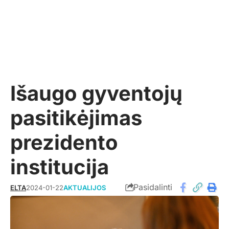
Išaugo gyventojų
pasitikėjimas
prezidento
institucija
Pasidalinti
ELTA
2024-01-22
AKTUALIJOS