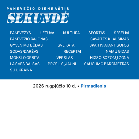
PANEVĖŽYS
LIETUVA
KULTŪRA
SPORTAS
ŠEŠĖLIAI
PANEVĖŽIO RAJONAS
SAVAITĖS KLAUSIMAS
GYVENIMO BŪDAS
SVEIKATA
SKAITINIAI ANT SOFOS
SODAS/DARŽAS
RECEPTAI
NAMŲ GIDAS
MOKSLO ORBITA
VERSLAS
HIGSO BOZONŲ ZONA
LAISVĖS BALSAS
PROFILIS_JAUNI
SAUGUMO BAROMETRAS
SU UKRAINA
2026 rugpjūčio 10 d. •
Pirmadienis