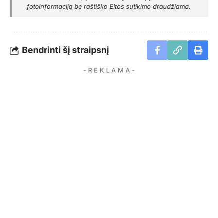
fotoinformaciją be raštiško Eltos sutikimo draudžiama.
Bendrinti šį straipsnį
- R E K L A M A -