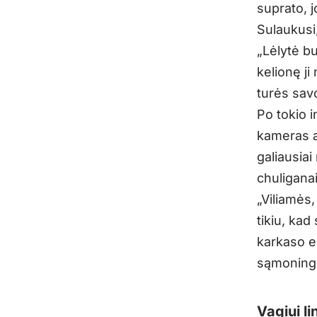
suprato, j
Sulaukusi,
„Lėlytė bu
kelionę ji
turės savo
Po tokio 
kameras ar
galiausia
chuligana
„Viliamės
tikiu, kad
karkaso e
sąmoningu
Vagiui li