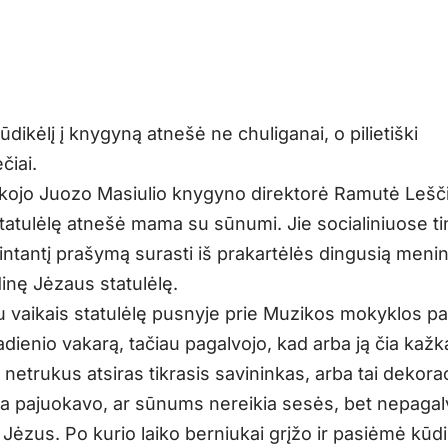
dikėlį į knygyną atnešė ne chuliganai, o pilietiški
čiai.
kojo Juozo Masiulio knygyno direktorė Ramutė Lešč
tatulėlę atnešė mama su sūnumi. Jie socialiniuose t
intantį prašymą surasti iš prakartėlės dingusią meni
inę Jėzaus statulėlę.
u vaikais statulėlę pusnyje prie Muzikos mokyklos p
dienio vakarą, tačiau pagalvojo, kad arba ją čia kažk
 netrukus atsiras tikrasis savininkas, arba tai dekorac
 pajuokavo, ar sūnums nereikia sesės, bet nepagal
 Jėzus. Po kurio laiko berniukai grįžo ir pasiėmė kūdi