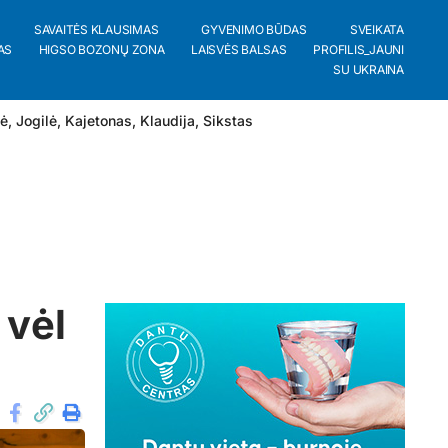
SAVAITĖS KLAUSIMAS
GYVENIMO BŪDAS
SVEIKATA
AS
HIGSO BOZONŲ ZONA
LAISVĖS BALSAS
PROFILIS_JAUNI
SU UKRAINA
lė
,
Jogilė
,
Kajetonas
,
Klaudija
,
Sikstas
 vėl