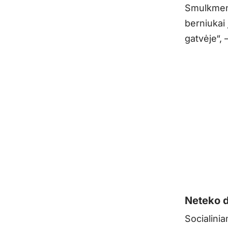
Smulkmenų
berniukai
gatvėje“, 
Neteko d
Socialini