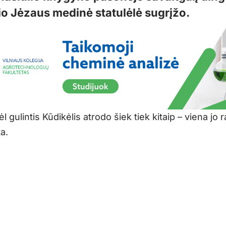
io Jėzaus medinė statulėlė sugrįžo.
l gulintis Kūdikėlis atrodo šiek tiek kitaip – viena jo 
a.