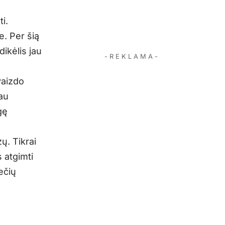
i.
e. Per šią
dikėlis jau
- R E K L A M A -
vaizdo
iau
gę
ų. Tikrai
 atgimti
ečių