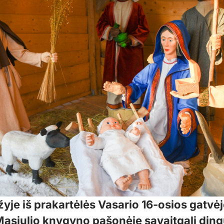
yje iš prakartėlės Vasario 16-osios gatvėj
asiulio knygyno pašonėje savaitgalį ding