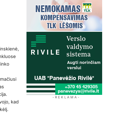
inskienė,
inkluose
ninko
amačiusi
as
ija.
- R E K L A M A -
vojo, kad
kėlį.