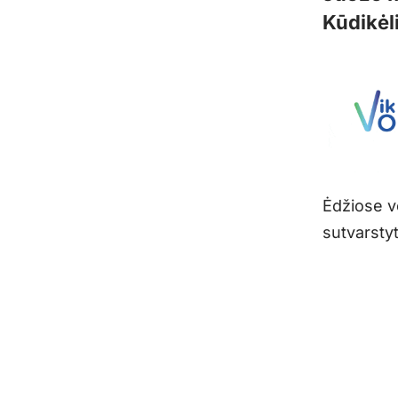
Kūdikėl
Ėdžiose vė
sutvarstyt