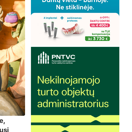
e,
usi