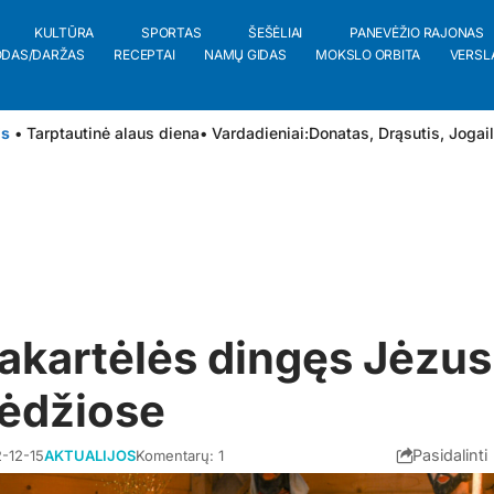
KULTŪRA
SPORTAS
ŠEŠĖLIAI
PANEVĖŽIO RAJONAS
ODAS/DARŽAS
RECEPTAI
NAMŲ GIDAS
MOKSLO ORBITA
VERSL
is
• Tarptautinė alaus diena
• Vardadieniai:
Donatas
,
Drąsutis
,
Jogai
rakartėlės dingęs Jėzus
 ėdžiose
Pasidalinti
-12-15
AKTUALIJOS
Komentarų: 1