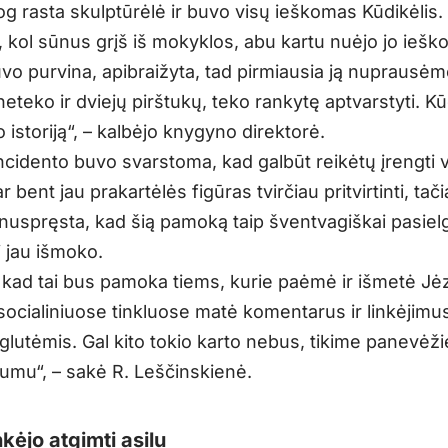
og rasta skulptūrėlė ir buvo visų ieškomas Kūdikėlis.
 kol sūnus grįš iš mokyklos, abu kartu nuėjo jo ieškot
vo purvina, apibraižyta, tad pirmiausia ją nuprausėm
 neteko ir dviejų pirštukų, teko rankytę aptvarstyti. Kū
 istoriją“, – kalbėjo knygyno direktorė.
incidento buvo svarstoma, kad galbūt reikėtų įrengti 
 bent jau prakartėlės figūras tvirčiau pritvirtinti, tač
i nuspręsta, kad šią pamoką taip šventvagiškai pasiel
i jau išmoko.
, kad tai bus pamoka tiems, kurie paėmė ir išmetė Jėz
 socialiniuose tinkluose matė komentarus ir linkėjimus
glutėmis. Gal kito tokio karto nebus, tikime panevėži
mu“, – sakė R. Leščinskienė.
nkėjo atgimti asilu