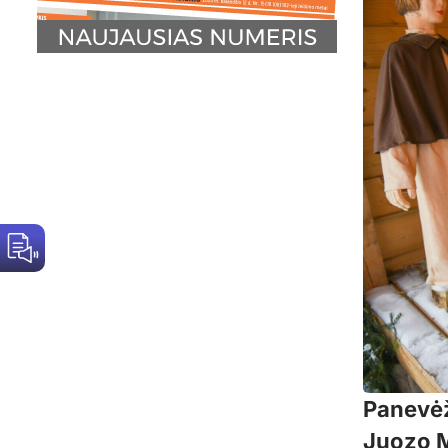
Panevėž
Juozo M