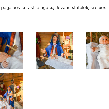
agalbos surasti dingusią Jėzaus statulėlę kreipėsi i