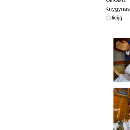
karkasu.
Knygynas p
policiją.