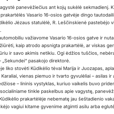
vagystė panevėžiečius ant kojų sukėlė sekmadienį. K
 prakartėlės Vasario 16-osios gatvėje dingo tautodail
ikėlio Jėzaus statulėlė, R. Leščinskienė pastebėjo v
.
automobiliu važiavome Vasario 16-osios gatve ir nut
žiūrėti, kaip atrodo apsnigta prakartėlė, ar viskas ger
iūriu ir savo akimis netikiu. Ogi ėdžios tuščios, nebėr
 – „Sekundei“ pasakojo direktorė.
je liko stovėti Kūdikėlio tėvai Marija ir Juozapas, apl
 Karaliai, vienas piemuo ir tvarto gyvulėliai – asilas ir
džiose – lininis vystyklas, kuriuo vaikelis buvo pride
socialiniame tinkle paskelbus apie vagystę, panevėži
Kūdikėlio prakartėlėje nebematę jau šeštadienio vaka
inkėjo vagiui kitame gyvenime atgimti asilu arba eglut