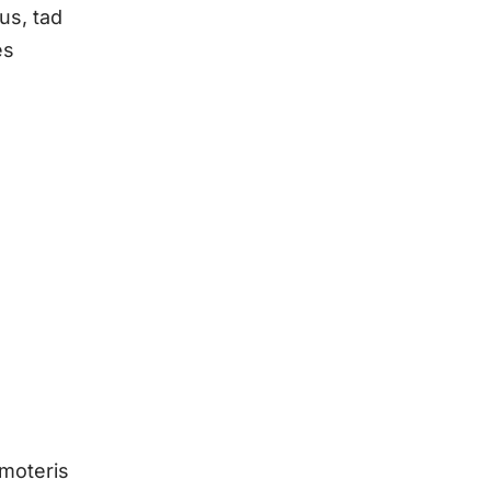
us, tad
ės
 moteris