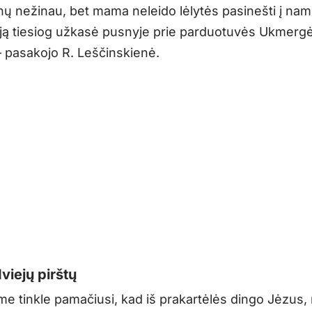
 nežinau, bet mama neleido lėlytės pasinešti į nam
 ją tiesiog užkasė pusnyje prie parduotuvės Ukmerg
– pasakojo R. Leščinskienė.
viejų pirštų
ame tinkle pamačiusi, kad iš prakartėlės dingo Jėzus,