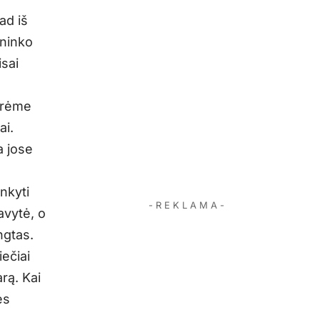
ad iš
ininko
isai
arėme
ai.
a jose
ankyti
- R E K L A M A -
 avytė, o
ngtas.
ečiai
rą. Kai
ės