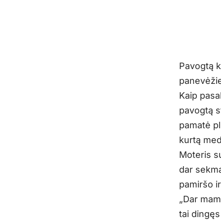
Pavogtą kū
panevėžie
Kaip pasa
pavogtą s
pamatė pl
kurtą med
Moteris s
dar sekma
pamiršo ir
„Dar mama
tai dingęs