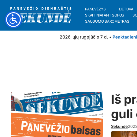
PANEVĖŽYS
LIETUVA
SKAITINIAI ANT SOFOS
S
SAUGUMO BAROMETRAS
2026-ųjų rugpjūčio 7 d. •
Penktadien
Iš p
guli
Sekundė
2022