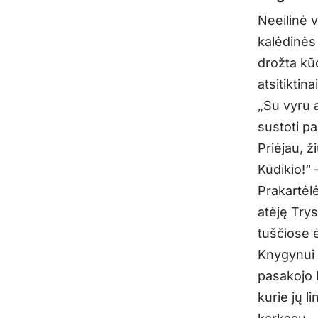
Neeilinė 
kalėdinės
drožta kūd
atsitiktinai
„Su vyru 
sustoti pa
Priėjau, ž
Kūdikio!“
Prakartėlė
atėję Trys
tuščiose ė
Knygynui 
pasakojo 
kurie jų l