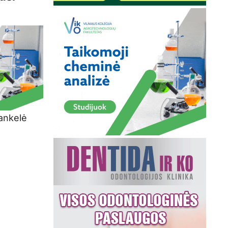
rankelė