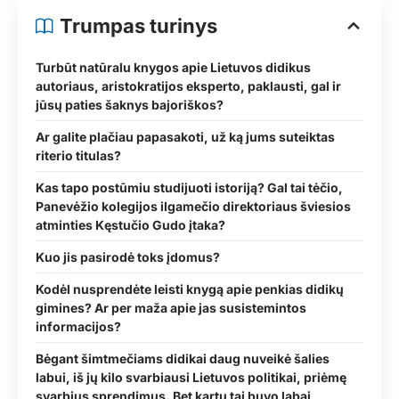
Trumpas turinys
Turbūt natūralu knygos apie Lietuvos didikus
autoriaus, aristokratijos eksperto, paklausti, gal ir
jūsų paties šaknys bajoriškos?
Ar galite plačiau papasakoti, už ką jums suteiktas
riterio titulas?
Kas tapo postūmiu studijuoti istoriją? Gal tai tėčio,
Panevėžio kolegijos ilgamečio direktoriaus šviesios
atminties Kęstučio Gudo įtaka?
Kuo jis pasirodė toks įdomus?
Kodėl nusprendėte leisti knygą apie penkias didikų
gimines? Ar per maža apie jas susistemintos
informacijos?
Bėgant šimtmečiams didikai daug nuveikė šalies
labui, iš jų kilo svarbiausi Lietuvos politikai, priėmę
svarbius sprendimus. Bet kartu tai buvo labai