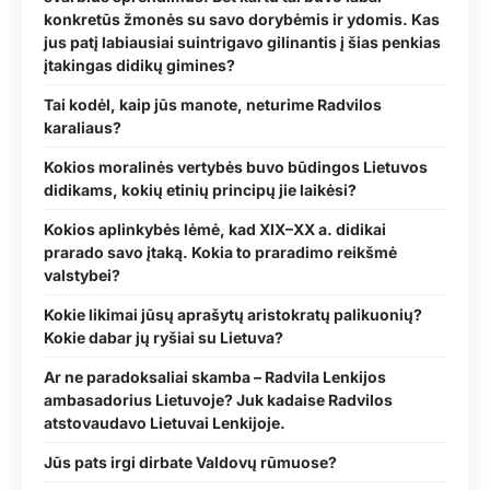
konkretūs žmonės su savo dorybėmis ir ydomis. Kas
jus patį labiausiai suintrigavo gilinantis į šias penkias
įtakingas didikų gimines?
Tai kodėl, kaip jūs manote, neturime Radvilos
karaliaus?
Kokios moralinės vertybės buvo būdingos Lietuvos
didikams, kokių etinių principų jie laikėsi?
Kokios aplinkybės lėmė, kad XIX–XX a. didikai
prarado savo įtaką. Kokia to praradimo reikšmė
valstybei?
Kokie likimai jūsų aprašytų aristokratų palikuonių?
Kokie dabar jų ryšiai su Lietuva?
Ar ne paradoksaliai skamba – Radvila Lenkijos
ambasadorius Lietuvoje? Juk kadaise Radvilos
atstovaudavo Lietuvai Lenkijoje.
Jūs pats irgi dirbate Valdovų rūmuose?