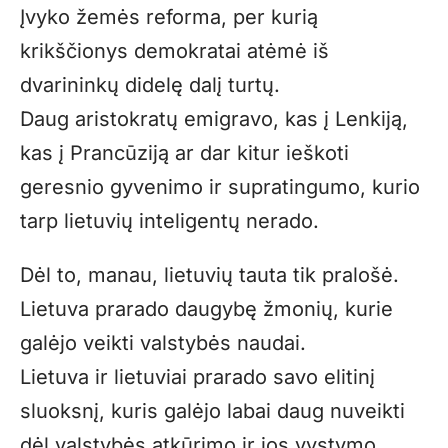
Įvyko žemės reforma, per kurią
krikščionys demokratai atėmė iš
dvarininkų didelę dalį turtų.
Daug aristokratų emigravo, kas į Lenkiją,
kas į Prancūziją ar dar kitur ieškoti
geresnio gyvenimo ir supratingumo, kurio
tarp lietuvių inteligentų nerado.
Dėl to, manau, lietuvių tauta tik pralošė.
Lietuva prarado daugybę žmonių, kurie
galėjo veikti valstybės naudai.
Lietuva ir lietuviai prarado savo elitinį
sluoksnį, kuris galėjo labai daug nuveikti
dėl valstybės atkūrimo ir jos vystymo.