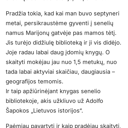
Pradžia tokia, kad kai man buvo septyneri
metai, persikraustėme gyventi į senelių
namus Marijonų gatvėje pas mamos tėtį.
Jis turėjo didžiulę biblioteką ir ji vis didėjo.
Joje radau labai daug įdomių knygų. O
skaityti mokėjau jau nuo 1,5 metukų, nuo
tada labai aktyviai skaičiau, daugiausia –
geografijos temomis.
Ir taip apžiūrinėjant knygas senelio
bibliotekoje, akis užkliuvo už Adolfo
Šapokos „Lietuvos istorijos“.
Paėmiau pavartyti ir kaip pradėjau skaityti,