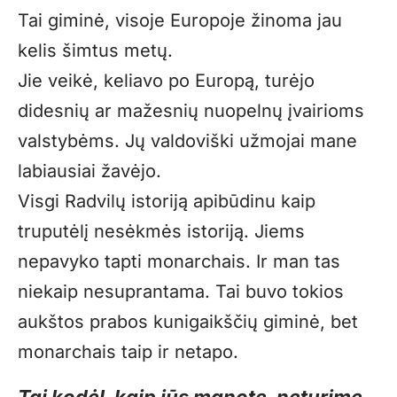
Tai giminė, visoje Europoje žinoma jau
kelis šimtus metų.
Jie veikė, keliavo po Europą, turėjo
didesnių ar mažesnių nuopelnų įvairioms
valstybėms. Jų valdoviški užmojai mane
labiausiai žavėjo.
Visgi Radvilų istoriją apibūdinu kaip
truputėlį nesėkmės istoriją. Jiems
nepavyko tapti monarchais. Ir man tas
niekaip nesuprantama. Tai buvo tokios
aukštos prabos kunigaikščių giminė, bet
monarchais taip ir netapo.
Tai kodėl, kaip jūs manote, neturime