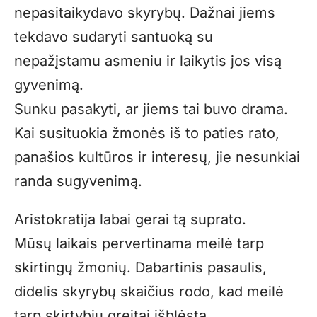
nepasitaikydavo skyrybų. Dažnai jiems
tekdavo sudaryti santuoką su
nepažįstamu asmeniu ir laikytis jos visą
gyvenimą.
Sunku pasakyti, ar jiems tai buvo drama.
Kai susituokia žmonės iš to paties rato,
panašios kultūros ir interesų, jie nesunkiai
randa sugyvenimą.
Aristokratija labai gerai tą suprato.
Mūsų laikais pervertinama meilė tarp
skirtingų žmonių. Dabartinis pasaulis,
didelis skyrybų skaičius rodo, kad meilė
tarp skirtybių greitai išblėsta.