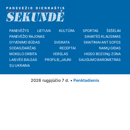
PANEVĖŽYS
LIETUVA
KULTŪRA
SPORTAS
ŠEŠĖLIAI
PANEVĖŽIO RAJONAS
SAVAITĖS KLAUSIMAS
GYVENIMO BŪDAS
SVEIKATA
SKAITINIAI ANT SOFOS
SODAS/DARŽAS
RECEPTAI
NAMŲ GIDAS
MOKSLO ORBITA
VERSLAS
HIGSO BOZONŲ ZONA
LAISVĖS BALSAS
PROFILIS_JAUNI
SAUGUMO BAROMETRAS
SU UKRAINA
2026 rugpjūčio 7 d. •
Penktadienis