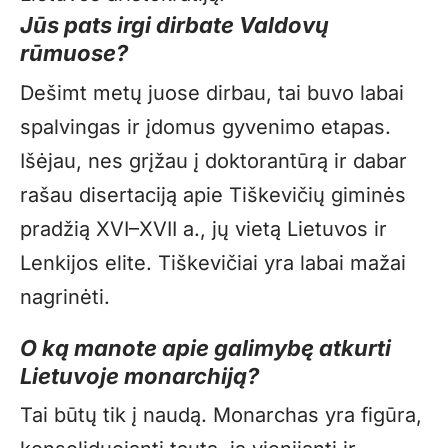
Jūs pats irgi dirbate Valdovų
rūmuose?
Dešimt metų juose dirbau, tai buvo labai
spalvingas ir įdomus gyvenimo etapas.
Išėjau, nes grįžau į doktorantūrą ir dabar
rašau disertaciją apie Tiškevičių giminės
pradžią XVI–XVII a., jų vietą Lietuvos ir
Lenkijos elite. Tiškevičiai yra labai mažai
nagrinėti.
O ką manote apie galimybę atkurti
Lietuvoje monarchiją?
Tai būtų tik į naudą. Monarchas yra figūra,