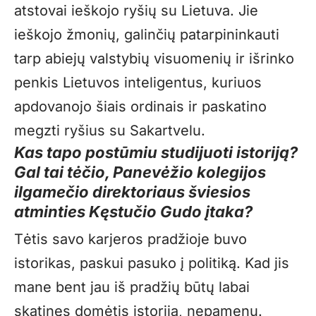
atstovai ieškojo ryšių su Lietuva. Jie
ieškojo žmonių, galinčių patarpininkauti
tarp abiejų valstybių visuomenių ir išrinko
penkis Lietuvos inteligentus, kuriuos
apdovanojo šiais ordinais ir paskatino
megzti ryšius su Sakartvelu.
Kas tapo postūmiu studijuoti istoriją?
Gal tai tėčio, Panevėžio kolegijos
ilgamečio direktoriaus šviesios
atminties Kęstučio Gudo įtaka?
Tėtis savo karjeros pradžioje buvo
istorikas, paskui pasuko į politiką. Kad jis
mane bent jau iš pradžių būtų labai
skatinęs domėtis istorija, nepamenu.