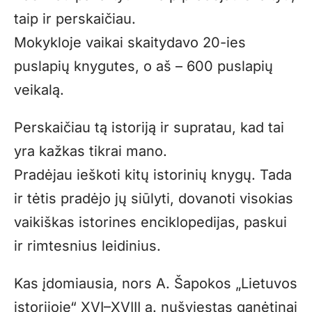
taip ir perskaičiau.
Mokykloje vaikai skaitydavo 20-ies
puslapių knygutes, o aš – 600 puslapių
veikalą.
Perskaičiau tą istoriją ir supratau, kad tai
yra kažkas tikrai mano.
Pradėjau ieškoti kitų istorinių knygų. Tada
ir tėtis pradėjo jų siūlyti, dovanoti visokias
vaikiškas istorines enciklopedijas, paskui
ir rimtesnius leidinius.
Kas įdomiausia, nors A. Šapokos „Lietuvos
istorijoje“ XVI–XVIII a. nušviestas ganėtinai