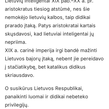
Lietuvių inteligentai XIX pab.–XX a. pr.
aristokratus tiesiog atstūmė, nes šie
nemokėjo lietuvių kalbos, taip didikai
prarado įtaką. Patys aristokratai kartais
skųsdavosi, kad lietuviai inteligentai jų
nepriima.
XIX a. carinė imperija irgi bandė mažinti
Lietuvos bajorų įtaką, nebent jie pereidavo
į stačiatikybę, bet katalikus didikus
skriausdavo.
O susikūrus Lietuvos Respublikai,
panaikinti luomai ir didikai nebeteko
privilegijų.