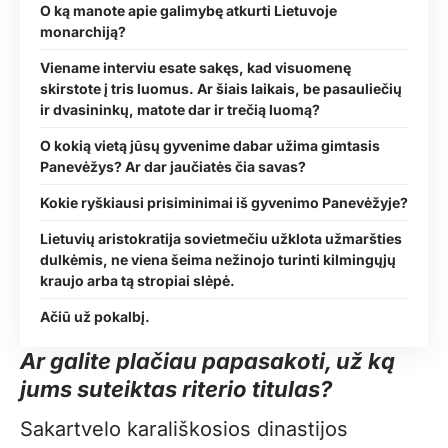
O ką manote apie galimybę atkurti Lietuvoje
monarchiją?
Viename interviu esate sakęs, kad visuomenę
skirstote į tris luomus. Ar šiais laikais, be pasauliečių
ir dvasininkų, matote dar ir trečią luomą?
O kokią vietą jūsų gyvenime dabar užima gimtasis
Panevėžys? Ar dar jaučiatės čia savas?
Kokie ryškiausi prisiminimai iš gyvenimo Panevėžyje?
Lietuvių aristokratija sovietmečiu užklota užmaršties
dulkėmis, ne viena šeima nežinojo turinti kilmingųjų
kraujo arba tą stropiai slėpė.
Ačiū už pokalbį.
Ar galite plačiau papasakoti, už ką
jums suteiktas riterio titulas?
Sakartvelo karališkosios dinastijos