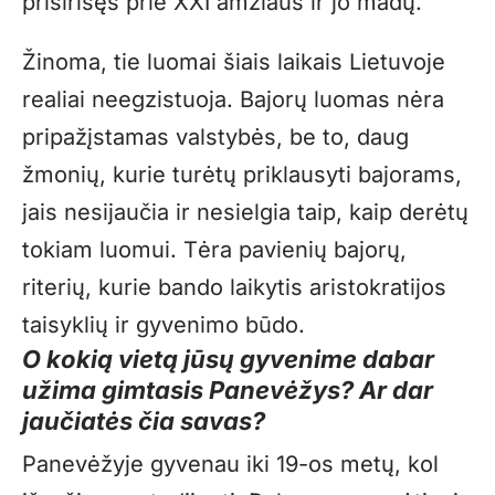
prisirišęs prie XXI amžiaus ir jo madų.
Žinoma, tie luomai šiais laikais Lietuvoje
realiai neegzistuoja. Bajorų luomas nėra
pripažįstamas valstybės, be to, daug
žmonių, kurie turėtų priklausyti bajorams,
jais nesijaučia ir nesielgia taip, kaip derėtų
tokiam luomui. Tėra pavienių bajorų,
riterių, kurie bando laikytis aristokratijos
taisyklių ir gyvenimo būdo.
O kokią vietą jūsų gyvenime dabar
užima gimtasis Panevėžys? Ar dar
jaučiatės čia savas?
Panevėžyje gyvenau iki 19-os metų, kol