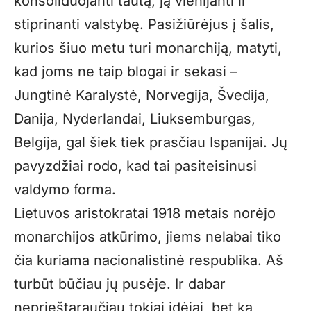
konsoliduojanti tautą, ją vienijanti ir
stiprinanti valstybę. Pasižiūrėjus į šalis,
kurios šiuo metu turi monarchiją, matyti,
kad joms ne taip blogai ir sekasi –
Jungtinė Karalystė, Norvegija, Švedija,
Danija, Nyderlandai, Liuksemburgas,
Belgija, gal šiek tiek prasčiau Ispanijai. Jų
pavyzdžiai rodo, kad tai pasiteisinusi
valdymo forma.
Lietuvos aristokratai 1918 metais norėjo
monarchijos atkūrimo, jiems nelabai tiko
čia kuriama nacionalistinė respublika. Aš
turbūt būčiau jų pusėje. Ir dabar
neprieštaraučiau tokiai idėjai, bet ką