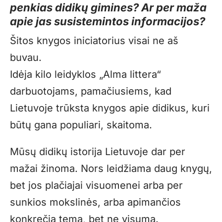
penkias didikų gimines? Ar per maža
apie jas susistemintos informacijos?
Šitos knygos iniciatorius visai ne aš
buvau.
Idėja kilo leidyklos „Alma littera“
darbuotojams, pamačiusiems, kad
Lietuvoje trūksta knygos apie didikus, kuri
būtų gana populiari, skaitoma.
Mūsų didikų istorija Lietuvoje dar per
mažai žinoma. Nors leidžiama daug knygų,
bet jos plačiajai visuomenei arba per
sunkios mokslinės, arba apimančios
konkrečią temą, bet ne visumą.