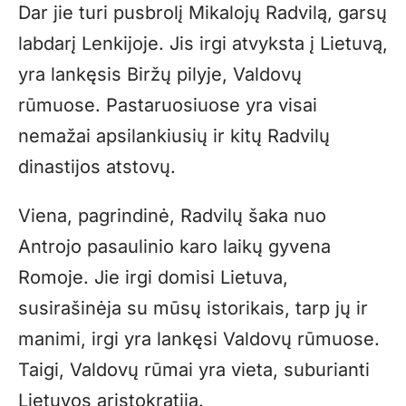
Dar jie turi pusbrolį Mikalojų Radvilą, garsų
labdarį Lenkijoje. Jis irgi atvyksta į Lietuvą,
yra lankęsis Biržų pilyje, Valdovų
rūmuose. Pastaruosiuose yra visai
nemažai apsilankiusių ir kitų Radvilų
dinastijos atstovų.
Viena, pagrindinė, Radvilų šaka nuo
Antrojo pasaulinio karo laikų gyvena
Romoje. Jie irgi domisi Lietuva,
susirašinėja su mūsų istorikais, tarp jų ir
manimi, irgi yra lankęsi Valdovų rūmuose.
Taigi, Valdovų rūmai yra vieta, suburianti
Lietuvos aristokratiją.