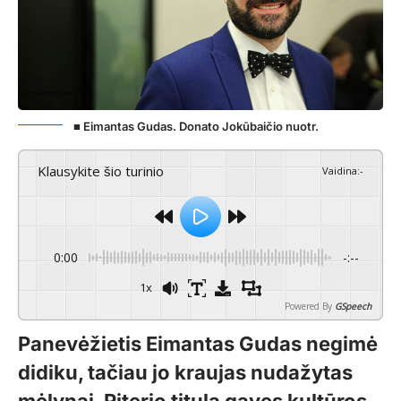
■ Eimantas Gudas. Donato Jokūbaičio nuotr.
Klausykite šio turinio
Vaidina
:
-
0:00
-:--
1x
Powered By
GSpeech
Panevėžietis Eimantas Gudas negimė
didiku, tačiau jo kraujas nudažytas
mėlynai. Riterio titulą gavęs kultūros