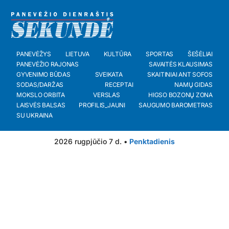
PANEVĖŽYS
LIETUVA
KULTŪRA
SPORTAS
ŠEŠĖLIAI
PANEVĖŽIO RAJONAS
SAVAITĖS KLAUSIMAS
GYVENIMO BŪDAS
SVEIKATA
SKAITINIAI ANT SOFOS
SODAS/DARŽAS
RECEPTAI
NAMŲ GIDAS
MOKSLO ORBITA
VERSLAS
HIGSO BOZONŲ ZONA
LAISVĖS BALSAS
PROFILIS_JAUNI
SAUGUMO BAROMETRAS
SU UKRAINA
2026 rugpjūčio 7 d. •
Penktadienis