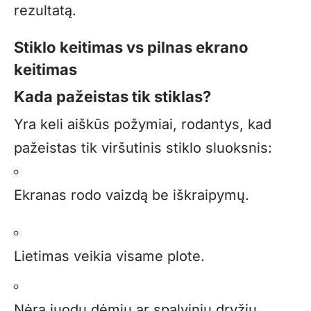
rezultatą.
Stiklo keitimas vs pilnas ekrano
keitimas
Kada pažeistas tik stiklas?
Yra keli aiškūs požymiai, rodantys, kad
pažeistas tik viršutinis stiklo sluoksnis:
Ekranas rodo vaizdą be iškraipymų.
Lietimas veikia visame plote.
Nėra juodų dėmių ar spalvinių dryžių.