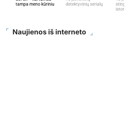
tampa meno kūriniu
detektyvinių serialų
stingdančių 
istorijų
Naujienos iš interneto