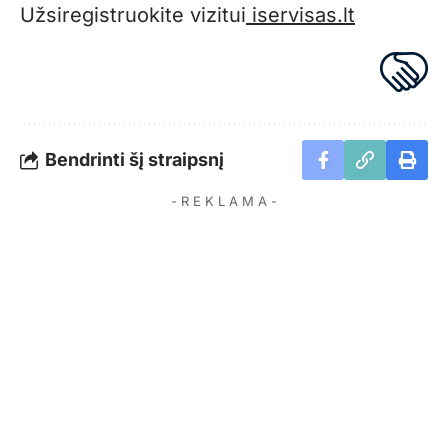
Užsiregistruokite vizitui
iservisas.lt
Bendrinti šį straipsnį
- R E K L A M A -