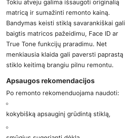
Tokiu atveju galima išsaugoti originalią
matricą ir sumažinti remonto kainą.
Bandymas keisti stiklą savarankiškai gali
baigtis matricos pažeidimu, Face ID ar
True Tone funkcijų praradimu. Net
menkiausia klaida gali paversti paprastą
stiklo keitimą brangiu pilnu remontu.
Apsaugos rekomendacijos
Po remonto rekomenduojama naudoti:
kokybišką apsauginį grūdintą stiklą,
smūgius sugeriantį dėklą,