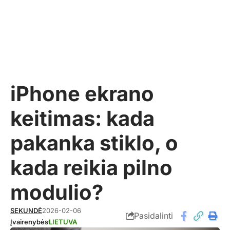
iPhone ekrano
keitimas: kada
pakanka stiklo, o
kada reikia pilno
modulio?
SEKUNDĖ
2026-02-06
Pasidalinti
Įvairenybės
LIETUVA