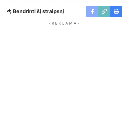
Bendrinti šį straipsnį
- R E K L A M A -