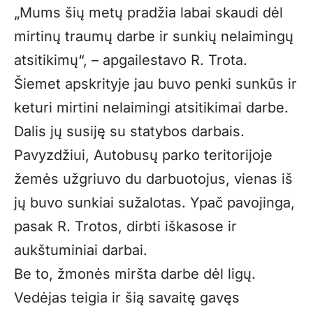
„Mums šių metų pradžia labai skaudi dėl
mirtinų traumų darbe ir sunkių nelaimingų
atsitikimų“, – apgailestavo R. Trota.
Šiemet apskrityje jau buvo penki sunkūs ir
keturi mirtini nelaimingi atsitikimai darbe.
Dalis jų susiję su statybos darbais.
Pavyzdžiui, Autobusų parko teritorijoje
žemės užgriuvo du darbuotojus, vienas iš
jų buvo sunkiai sužalotas. Ypač pavojinga,
pasak R. Trotos, dirbti iškasose ir
aukštuminiai darbai.
Be to, žmonės miršta darbe dėl ligų.
Vedėjas teigia ir šią savaitę gavęs