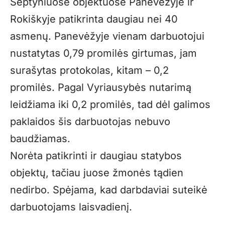
Septyniuose objektuose Panevėžyje ir
Rokiškyje patikrinta daugiau nei 40
asmenų. Panevėžyje vienam darbuotojui
nustatytas 0,79 promilės girtumas, jam
surašytas protokolas, kitam – 0,2
promilės. Pagal Vyriausybės nutarimą
leidžiama iki 0,2 promilės, tad dėl galimos
paklaidos šis darbuotojas nebuvo
baudžiamas.
Norėta patikrinti ir daugiau statybos
objektų, tačiau juose žmonės tądien
nedirbo. Spėjama, kad darbdaviai suteikė
darbuotojams laisvadienį.