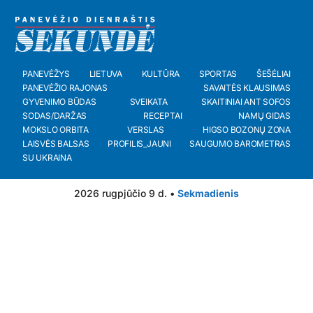
PANEVĖŽYS
LIETUVA
KULTŪRA
SPORTAS
ŠEŠĖLIAI
PANEVĖŽIO RAJONAS
SAVAITĖS KLAUSIMAS
GYVENIMO BŪDAS
SVEIKATA
SKAITINIAI ANT SOFOS
SODAS/DARŽAS
RECEPTAI
NAMŲ GIDAS
MOKSLO ORBITA
VERSLAS
HIGSO BOZONŲ ZONA
LAISVĖS BALSAS
PROFILIS_JAUNI
SAUGUMO BAROMETRAS
SU UKRAINA
2026 rugpjūčio 9 d. •
Sekmadienis