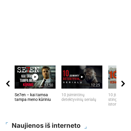
17:50
12:25
Se7en – kai tamsa
10 įsimintinų
10 įtemptų, 
tampa meno kūriniu
detektyvinių serialų
stingdančių 
istorijų
Naujienos iš interneto