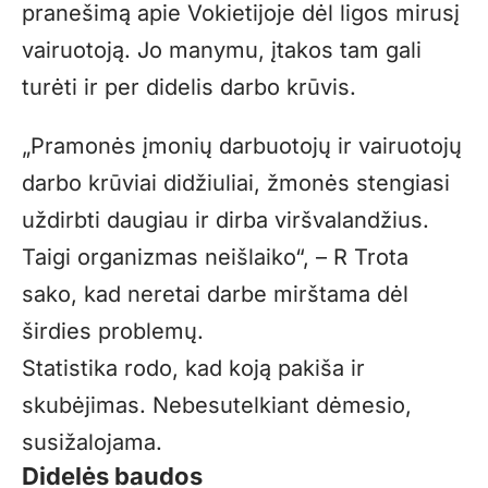
pranešimą apie Vokietijoje dėl ligos mirusį
vairuotoją. Jo manymu, įtakos tam gali
turėti ir per didelis darbo krūvis.
„Pramonės įmonių darbuotojų ir vairuotojų
darbo krūviai didžiuliai, žmonės stengiasi
uždirbti daugiau ir dirba viršvalandžius.
Taigi organizmas neišlaiko“, – R Trota
sako, kad neretai darbe mirštama dėl
širdies problemų.
Statistika rodo, kad koją pakiša ir
skubėjimas. Nebesutelkiant dėmesio,
susižalojama.
Didelės baudos