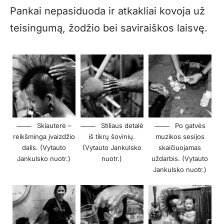
Pankai nepasiduoda ir atkakliai kovoja už
teisingumą, žodžio bei saviraiškos laisvę.
Skiauterė –
Stiliaus detalė
Po gatvės
reikšminga įvaizdžio
iš tikrų šovinių.
muzikos sesijos
dalis. (Vytauto
(Vytauto Jankulsko
skaičiuojamas
Jankulsko nuotr.)
nuotr.)
uždarbis. (Vytauto
Jankulsko nuotr.)