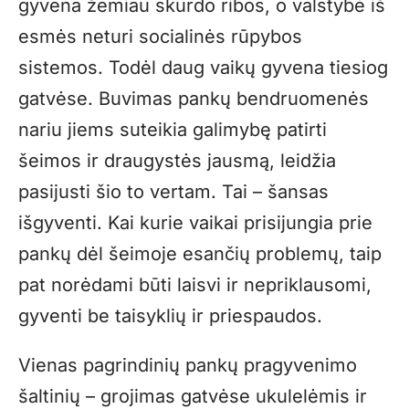
gyvena žemiau skurdo ribos, o valstybė iš
esmės neturi socialinės rūpybos
sistemos. Todėl daug vaikų gyvena tiesiog
gatvėse. Buvimas pankų bendruomenės
nariu jiems suteikia galimybę patirti
šeimos ir draugystės jausmą, leidžia
pasijusti šio to vertam. Tai – šansas
išgyventi. Kai kurie vaikai prisijungia prie
pankų dėl šeimoje esančių problemų, taip
pat norėdami būti laisvi ir nepriklausomi,
gyventi be taisyklių ir priespaudos.
Vienas pagrindinių pankų pragyvenimo
šaltinių – grojimas gatvėse ukulelėmis ir