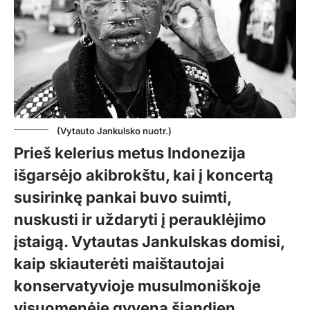
(Vytauto Jankulsko nuotr.)
Prieš kelerius metus Indonezija
išgarsėjo akibrokštu, kai į koncertą
susirinkę pankai buvo suimti,
nuskusti ir uždaryti į perauklėjimo
įstaigą. Vytautas Jankulskas domisi,
kaip skiauterėti maištautojai
konservatyvioje musulmoniškoje
visuomenėje gyvena šiandien.