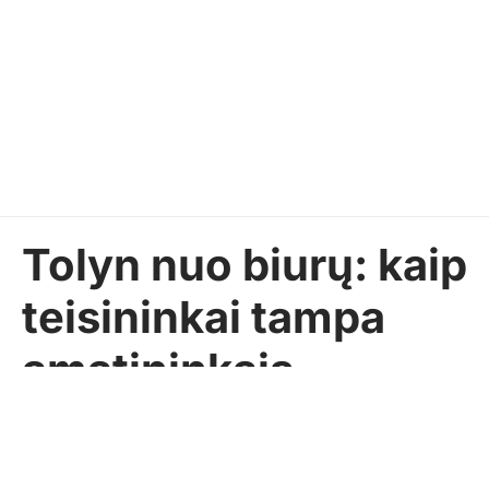
Tolyn nuo biurų: kaip
teisininkai tampa
amatininkais
Pasidalinti
IQ Life
2018-08-08
Temos