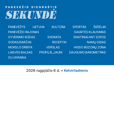
PANEVĖŽYS
LIETUVA
KULTŪRA
SPORTAS
ŠEŠĖLIAI
PANEVĖŽIO RAJONAS
SAVAITĖS KLAUSIMAS
GYVENIMO BŪDAS
SVEIKATA
SKAITINIAI ANT SOFOS
SODAS/DARŽAS
RECEPTAI
NAMŲ GIDAS
MOKSLO ORBITA
VERSLAS
HIGSO BOZONŲ ZONA
LAISVĖS BALSAS
PROFILIS_JAUNI
SAUGUMO BAROMETRAS
SU UKRAINA
2026 rugpjūčio 6 d. •
Ketvirtadienis