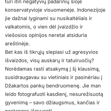
turi itin negatyvių padarinių šioje
konservatyvioje visuomenėje. Indonezijoje
jie dažnai lyginami su nusikaltėliais ir
valkatomis, o vien dėl įvaizdžio ir
viešosios opinijos neretai atsiduria
areštinėje.
Bet kas iš tikrųjų slepiasi už agresyvios
išvaizdos, visų auskarų ir tatuiruočių?
Norėdamas rasti atsakymą į šį klausimą,
susidraugavau su vietiniais ir pasinėriau į
Džakartos pankų bendruomenę. Jie man
leido fotografuoti kasdienį, nesurežisuotą
gyvenimą – savo džiaugsmus, kančias ir