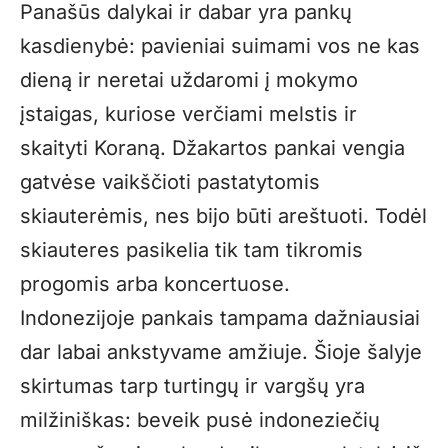
Panašūs dalykai ir dabar yra pankų
kasdienybė: pavieniai suimami vos ne kas
dieną ir neretai uždaromi į mokymo
įstaigas, kuriose verčiami melstis ir
skaityti Koraną. Džakartos pankai vengia
gatvėse vaikščioti pastatytomis
skiauterėmis, nes bijo būti areštuoti. Todėl
skiauteres pasikelia tik tam tikromis
progomis arba koncertuose.
Indonezijoje pankais tampama dažniausiai
dar labai ankstyvame amžiuje. Šioje šalyje
skirtumas tarp turtingų ir vargšų yra
milžiniškas: beveik pusė indoneziečių