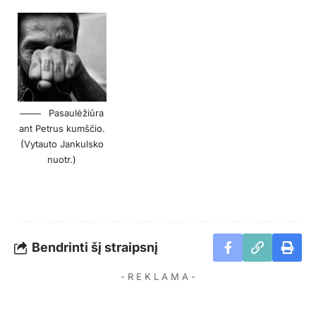
Pasaulėžiūra
ant Petrus kumščio.
(Vytauto Jankulsko
nuotr.)
Bendrinti šį straipsnį
- R E K L A M A -