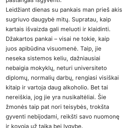
pastangas išgyventi.
Leidžiant dienas su pankais man prieš akis
sugriuvo daugybė mitų. Supratau, kaip
kartais išvaizda gali meluoti ir klaidinti.
Džakartos pankai – visai ne tokie, kaip
juos apibūdina visuomenė. Taip, jie
neseka sistemos keliu, dažniausiai
nebaigia mokyklų, neturi universiteto
diplomų, normalių darbų, rengiasi visiškai
kitaip ir vartoja daug alkoholio. Bet tai
nereiškia, jog jie yra nusikaltėliai. Šie
žmonės taip pat nori teisybės, trokšta
gyventi nebijodami, reikšti savo nuomonę
ir kovoja už taiką bei lygybę.