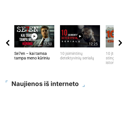
17:50
12:25
Se7en – kai tamsa
10 įsimintinų
10 įtemptų, 
tampa meno kūriniu
detektyvinių serialų
stingdančių 
istorijų
Naujienos iš interneto