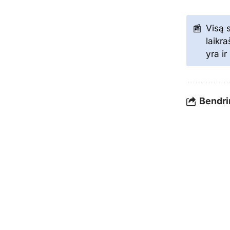
Visą s
laikr
yra i
Bendrin