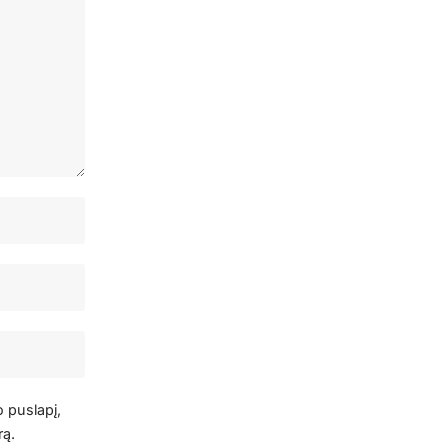
o puslapį,
rą.