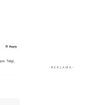
Reply
us. Taigi,
- R E K L A M A -