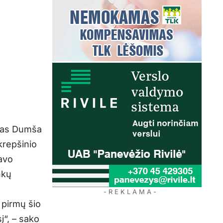
onas Dumša
krepšinio
avo
nkų
- R E K L A M A -
 pirmų šio
“, – sako