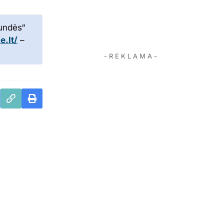
kundės“
.lt/
–
- R E K L A M A -