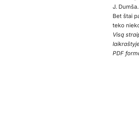
J. Dumša.
Bet štai 
teko niek
Visą strai
laikraštyj
PDF form