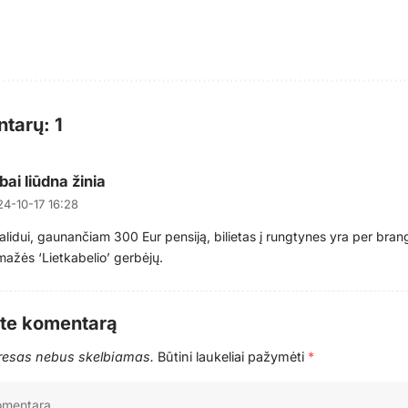
tarų: 1
bai liūdna žinia
4-10-17 16:28
alidui, gaunančiam 300 Eur pensiją, bilietas į rungtynes yra per brang
ažės ‘Lietkabelio’ gerbėjų.
ite komentarą
dresas nebus skelbiamas.
Būtini laukeliai pažymėti
*