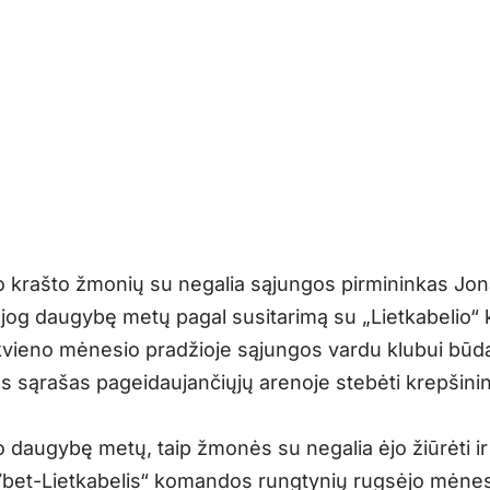
 krašto žmonių su negalia sąjungos pirmininkas J
 jog daugybę metų pagal susitarimą su „Lietkabelio“ 
kvieno mėnesio pradžioje sąjungos vardu klubui būd
s sąrašas pageidaujančiųjų arenoje stebėti krepšini
o daugybę metų, taip žmonės su negalia ėjo žiūrėti ir
bet-Lietkabelis“ komandos rungtynių rugsėjo mėnesį