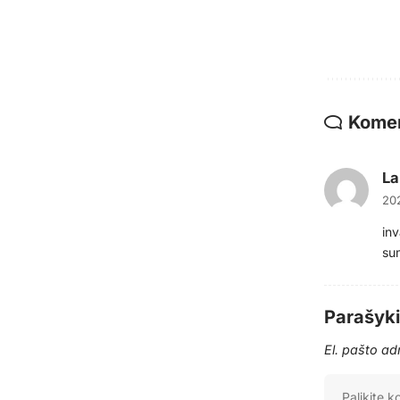
Komen
La
202
inv
sum
Parašyk
El. pašto a