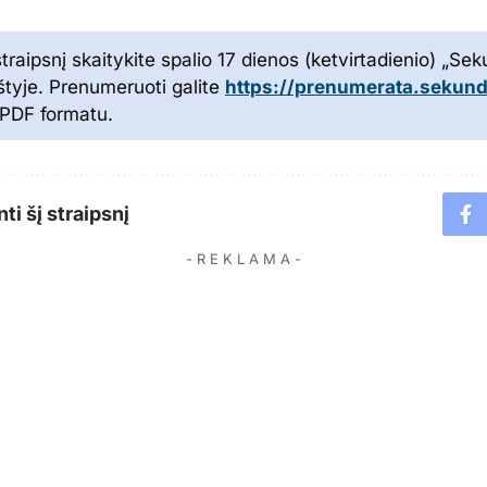
traipsnį skaitykite spalio 17 dienos (ketvirtadienio) „Se
aštyje. Prenumeruoti galite
https://prenumerata.sekunde
r PDF formatu.
ti šį straipsnį
- R E K L A M A -