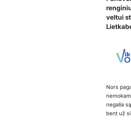
renginiu
veltui 
Lietkabe
Nors pagal
nemokamų 
negalia są
bent už s