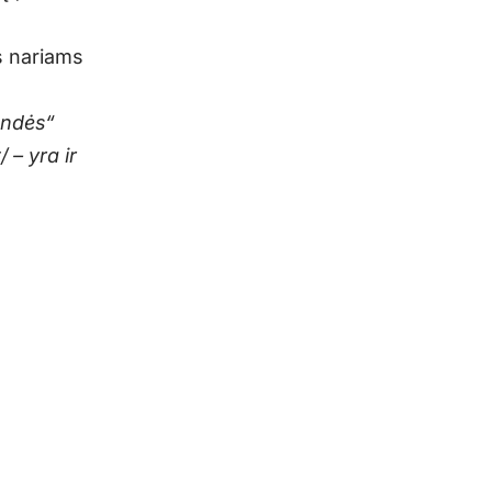
s nariams
undės“
/
– yra ir