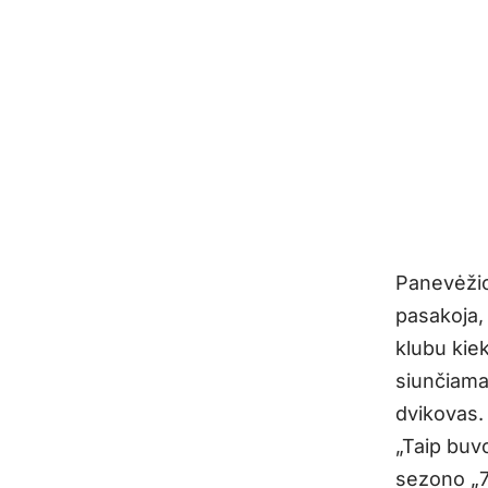
Panevėžio
pasakoja,
klubu kie
siunčiama
dvikovas.
„Taip buv
sezono „7