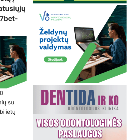
atusiųjų
„7bet-
00
nių su
ilietų