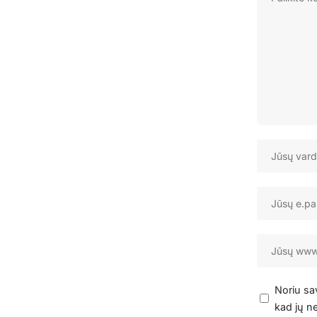
Noriu sav
kad jų ne