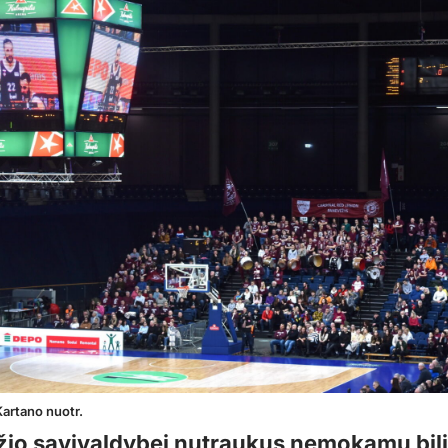
Kartano nuotr.
io savivaldybei nutraukus nemokamų bili