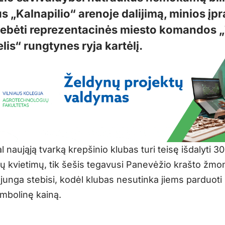
s „Kalnapilio“ arenoje dalijimą, minios įpr
stebėti reprezentacinės miesto komandos 
lis“ rungtynes ryja kartėlį.
 naująją tvarką krepšinio klubas turi teisę išdalyti 3
kvietimų, tik šešis tegavusi Panevėžio krašto žmo
junga stebisi, kodėl klubas nesutinka jiems parduoti b
imbolinę kainą.