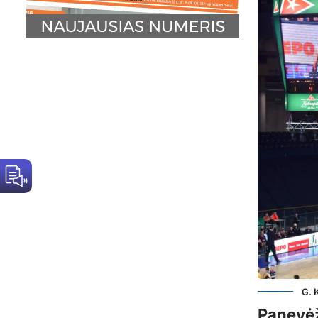
G. 
Panevėž