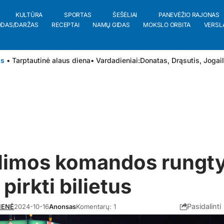
KULTŪRA
SPORTAS
ŠEŠĖLIAI
PANEVĖŽIO RAJONAS
ODAS/DARŽAS
RECEPTAI
NAMŲ GIDAS
MOKSLO ORBITA
VERSL
is
• Tarptautinė alaus diena
• Vardadieniai:
Donatas
,
Drąsutis
,
Jogai
ylimos komandos rungt
 pirkti bilietus
Pasidalinti
IENĖ
2024-10-16
Anonsas
Komentarų: 1