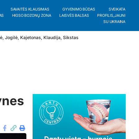
SAVAITĖS KLAUSIMAS
GYVENIMO BŪDAS
SVEIKATA
AS
HIGSO BOZONŲ ZONA
LAISVĖS BALSAS
PROFILIS_JAUNI
SU UKRAINA
lė
,
Jogilė
,
Kajetonas
,
Klaudija
,
Sikstas
ynes