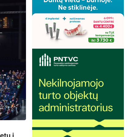
etų į