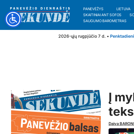
PANEVĖŽYS
LIETUVA
SKAITINIAI ANT SOFOS
S
SAUGUMO BAROMETRAS
2026-ųjų rugpjūčio 7 d. •
Penktadien
Į m
teks
Daiva BARON