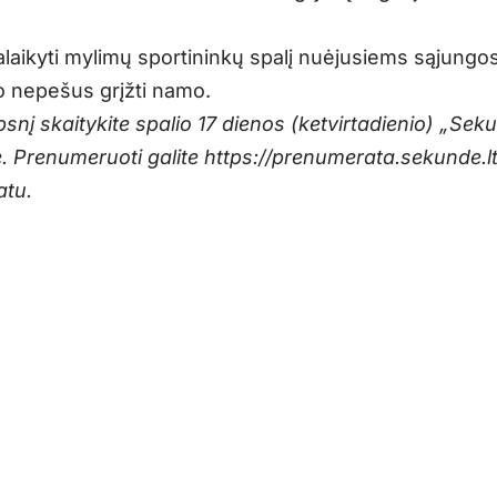
palaikyti mylimų sportininkų spalį nuėjusiems sąjungo
o nepešus grįžti namo.
psnį skaitykite spalio 17 dienos (ketvirtadienio) „Sek
e. Prenumeruoti galite
https://prenumerata.sekunde.lt
atu.