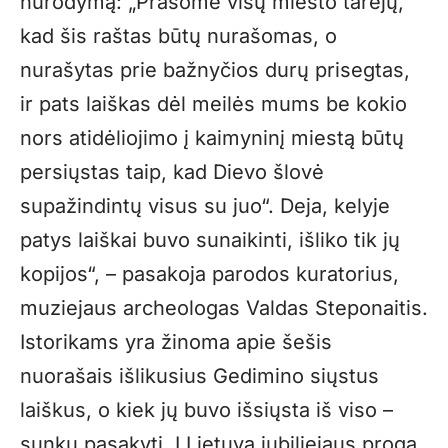
nurodymą: „Prašome visų miesto tarėjų,
kad šis raštas būtų nurašomas, o
nurašytas prie bažnyčios durų prisegtas,
ir pats laiškas dėl meilės mums be kokio
nors atidėliojimo į kaimyninį miestą būtų
persiųstas taip, kad Dievo šlovė
supažindintų visus su juo“. Deja, kelyje
patys laiškai buvo sunaikinti, išliko tik jų
kopijos“, – pasakoja parodos kuratorius,
muziejaus archeologas Valdas Steponaitis.
Istorikams yra žinoma apie šešis
nuorašais išlikusius Gedimino siųstus
laiškus, o kiek jų buvo išsiųsta iš viso –
sunku pasakyti. Į Lietuvą jubiliejaus proga