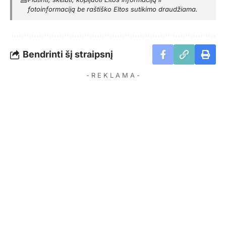
fotoinformaciją be raštiško Eltos sutikimo draudžiama.
Bendrinti šį straipsnį
- R E K L A M A -