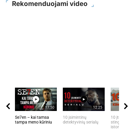
Rekomenduojami video
17:50
12:25
Se7en – kai tamsa
10 įsimintinų
10 įtemptų, 
tampa meno kūriniu
detektyvinių serialų
stingdančių 
istorijų