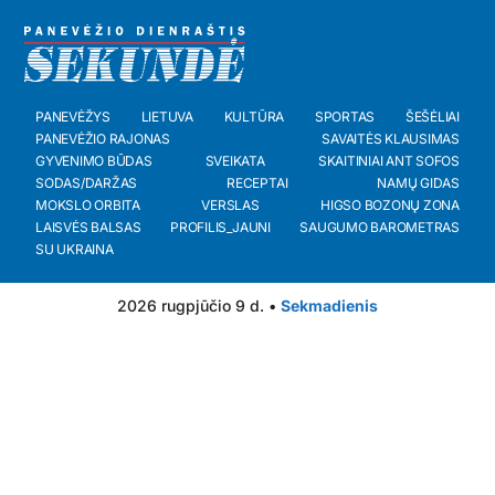
PANEVĖŽYS
LIETUVA
KULTŪRA
SPORTAS
ŠEŠĖLIAI
PANEVĖŽIO RAJONAS
SAVAITĖS KLAUSIMAS
GYVENIMO BŪDAS
SVEIKATA
SKAITINIAI ANT SOFOS
SODAS/DARŽAS
RECEPTAI
NAMŲ GIDAS
MOKSLO ORBITA
VERSLAS
HIGSO BOZONŲ ZONA
LAISVĖS BALSAS
PROFILIS_JAUNI
SAUGUMO BAROMETRAS
SU UKRAINA
2026 rugpjūčio 9 d. •
Sekmadienis