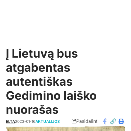
Į Lietuvą bus
atgabentas
autentiškas
Gedimino laiško
nuorašas
Pasidalinti
ELTA
2023-01-16
AKTUALIJOS