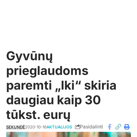
Gyvūnų
prieglaudoms
paremti „Iki“ skiria
daugiau kaip 30
tūkst. eurų
Pasidalinti
SEKUNDĖ
2020-10-16
AKTUALIJOS