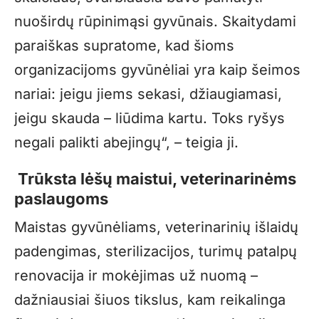
nuoširdų rūpinimąsi gyvūnais. Skaitydami
paraiškas supratome, kad šioms
organizacijoms gyvūnėliai yra kaip šeimos
nariai: jeigu jiems sekasi, džiaugiamasi,
jeigu skauda – liūdima kartu. Toks ryšys
negali palikti abejingų“, – teigia ji.
Trūksta lėšų maistui, veterinarinėms
paslaugoms
Maistas gyvūnėliams, veterinarinių išlaidų
padengimas, sterilizacijos, turimų patalpų
renovacija ir mokėjimas už nuomą –
dažniausiai šiuos tikslus, kam reikalinga