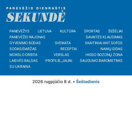
PANEVĖŽYS
LIETUVA
KULTŪRA
SPORTAS
ŠEŠĖLIAI
PANEVĖŽIO RAJONAS
SAVAITĖS KLAUSIMAS
GYVENIMO BŪDAS
SVEIKATA
SKAITINIAI ANT SOFOS
SODAS/DARŽAS
RECEPTAI
NAMŲ GIDAS
MOKSLO ORBITA
VERSLAS
HIGSO BOZONŲ ZONA
LAISVĖS BALSAS
PROFILIS_JAUNI
SAUGUMO BAROMETRAS
SU UKRAINA
2026 rugpjūčio 8 d. •
Šeštadienis