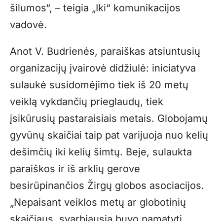
šilumos“, – teigia „Iki“ komunikacijos
vadovė.
Anot V. Budrienės, paraiškas atsiuntusių
organizacijų įvairovė didžiulė: iniciatyva
sulaukė susidomėjimo tiek iš 20 metų
veiklą vykdančių prieglaudų, tiek
įsikūrusių pastaraisiais metais. Globojamų
gyvūnų skaičiai taip pat varijuoja nuo kelių
dešimčių iki kelių šimtų. Beje, sulaukta
paraiškos ir iš arklių gerove
besirūpinančios Žirgų globos asociacijos.
„Nepaisant veiklos metų ar globotinių
skaičiaus, svarbiausia buvo pamatyti