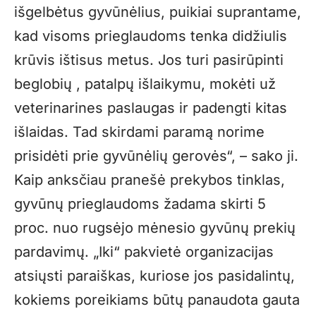
išgelbėtus gyvūnėlius, puikiai suprantame,
kad visoms prieglaudoms tenka didžiulis
krūvis ištisus metus. Jos turi pasirūpinti
beglobių , patalpų išlaikymu, mokėti už
veterinarines paslaugas ir padengti kitas
išlaidas. Tad skirdami paramą norime
prisidėti prie gyvūnėlių gerovės“, – sako ji.
Kaip anksčiau pranešė prekybos tinklas,
gyvūnų prieglaudoms žadama skirti 5
proc. nuo rugsėjo mėnesio gyvūnų prekių
pardavimų. „Iki“ pakvietė organizacijas
atsiųsti paraiškas, kuriose jos pasidalintų,
kokiems poreikiams būtų panaudota gauta