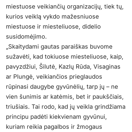
miestuose veikiančių organizacijų, tiek tų,
kurios veiklą vykdo mažesniuose
miestuose ir miesteliuose, didelio
susidomėjimo.
„Skaitydami gautas paraiškas buvome
sužavėti, kad tokiuose miesteliuose, kaip,
pavyzdžiui, Šilutė, Kazlų Rūda, Visaginas
ar Plungė, veikiančios prieglaudos
rūpinasi daugybe gyvūnėlių, tarp jų – ne
vien šunimis ar katėmis, bet ir paukščiais,
triušiais. Tai rodo, kad jų veikla grindžiama
principu padėti kiekvienam gyvūnui,
kuriam reikia pagalbos ir žmogaus