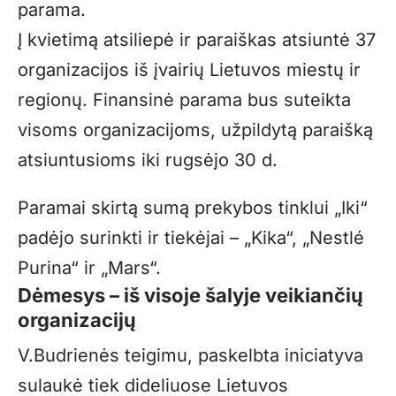
parama.
Į kvietimą atsiliepė ir paraiškas atsiuntė 37
organizacijos iš įvairių Lietuvos miestų ir
regionų. Finansinė parama bus suteikta
visoms organizacijoms, užpildytą paraišką
atsiuntusioms iki rugsėjo 30 d.
Paramai skirtą sumą prekybos tinklui „Iki“
padėjo surinkti ir tiekėjai – „Kika“, „Nestlé
Purina“ ir „Mars“.
Dėmesys – iš visoje šalyje veikiančių
organizacijų
V.Budrienės teigimu, paskelbta iniciatyva
sulaukė tiek dideliuose Lietuvos