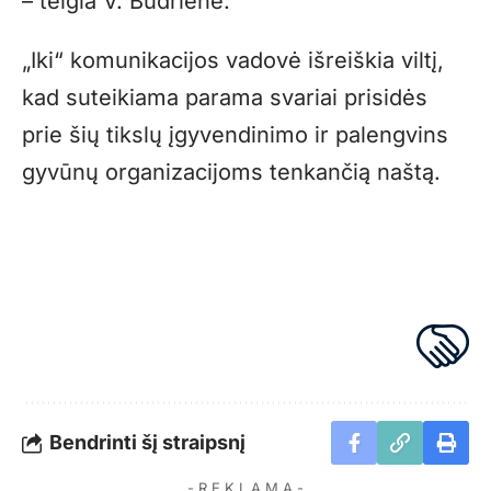
– teigia V. Budrienė.
„Iki“ komunikacijos vadovė išreiškia viltį,
kad suteikiama parama svariai prisidės
prie šių tikslų įgyvendinimo ir palengvins
gyvūnų organizacijoms tenkančią naštą.
Bendrinti šį straipsnį
- R E K L A M A -