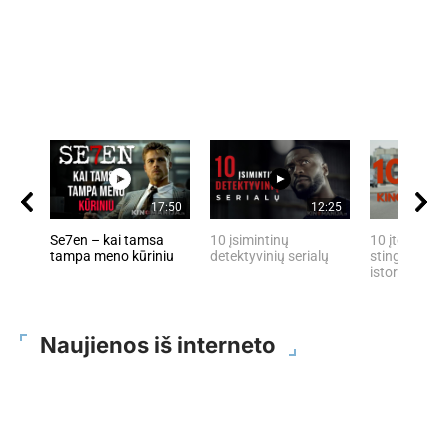
17:50
12:25
Se7en – kai tamsa
10 įsimintinų
10 įtemptų, 
tampa meno kūriniu
detektyvinių serialų
stingdančių 
istorijų
Naujienos iš interneto