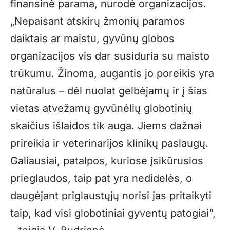
finansinė parama, nurodė organizacijos.
„Nepaisant atskirų žmonių paramos
daiktais ar maistu, gyvūnų globos
organizacijos vis dar susiduria su maisto
trūkumu. Žinoma, augantis jo poreikis yra
natūralus – dėl nuolat gelbėjamų ir į šias
vietas atvežamų gyvūnėlių globotinių
skaičius išlaidos tik auga. Jiems dažnai
prireikia ir veterinarijos klinikų paslaugų.
Galiausiai, patalpos, kuriose įsikūrusios
prieglaudos, taip pat yra nedidelės, o
daugėjant priglaustųjų norisi jas pritaikyti
taip, kad visi globotiniai gyventų patogiai“,