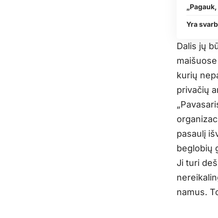
„Pagauk, 
Yra svarb
Dalis jų b
maišuose i
kurių nep
privačių a
„
Pavasari
organizaci
pasaulį iš
beglobių 
Ji turi d
nereikali
namus. Tok