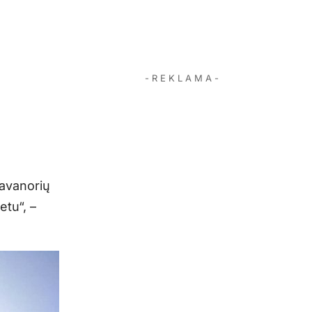
- R E K L A M A -
savanorių
tu“, –