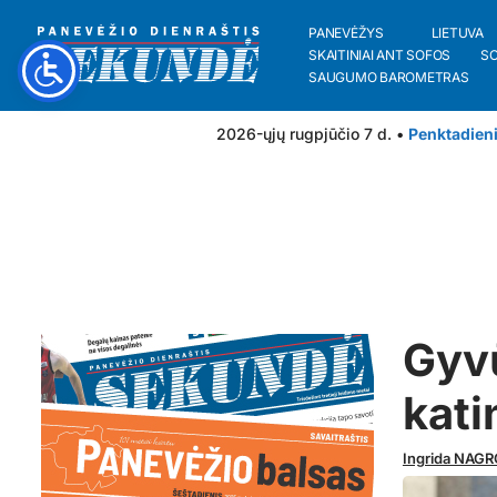
PANEVĖŽYS
LIETUVA
SKAITINIAI ANT SOFOS
S
SAUGUMO BAROMETRAS
2026-ųjų rugpjūčio 7 d. •
Penktadien
Gyv
kati
Ingrida NAG