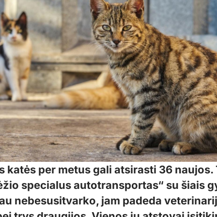
s katės per metus gali atsirasti 36 naujos.
žio specialus autotransportas“ su šiais 
jau nebesusitvarko, jam padeda veterinari
bei trys draugijos. Vienos jų atstovai įsitik