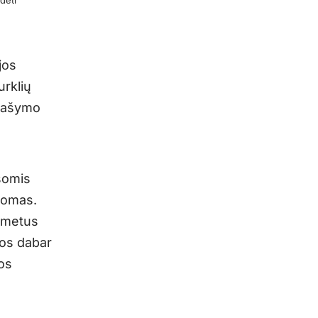
dėti
jos
urklių
prašymo
šomis
bdomas.
r metus
dos dabar
jos