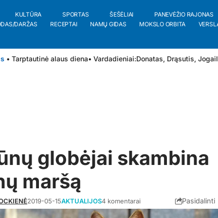
KULTŪRA
SPORTAS
ŠEŠĖLIAI
PANEVĖŽIO RAJONAS
ODAS/DARŽAS
RECEPTAI
NAMŲ GIDAS
MOKSLO ORBITA
VERSL
is
• Tarptautinė alaus diena
• Vardadieniai:
Donatas
,
Drąsutis
,
Jogai
ūnų globėjai skambina
nų maršą
Pasidalinti
ROCKIENĖ
2019-05-15
AKTUALIJOS
4 komentarai