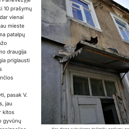
iki 10 prašymų
dar vienai
iau mieste
ma patalpų
ažo
mo draugija
ia priglausti
s
ančios
ti, pasak V.
s, jau
r kitos
o gyvūnų