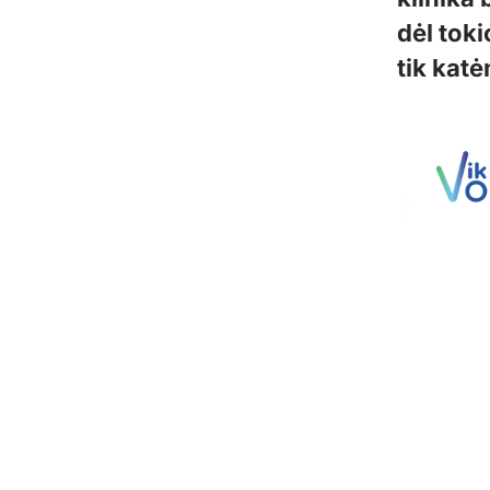
dėl toki
tik katė