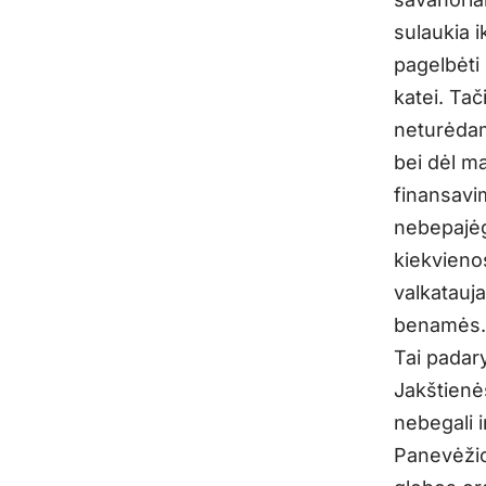
sulaukia 
pagelbėti 
katei. Tač
neturėda
bei dėl m
finansavi
nebepajėg
kiekvieno
valkatauj
benamės.
Tai padary
Jakštienė
nebegali i
Panevėži