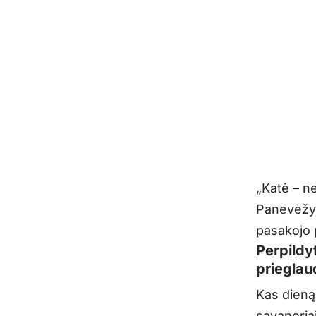
„
Katė – n
Panevėžyj
pasakojo
Perpildy
prieglau
Kas dien
savanoria