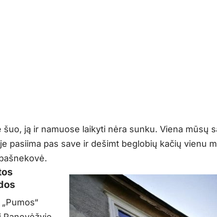
e šuo, ją ir namuose laikyti nėra sunku. Viena mūsų 
e pasiima pas save ir dešimt beglobių kačių vienu me
 pašnekovė.
tos
dos
ą „Pumos“
i Panevėžyje