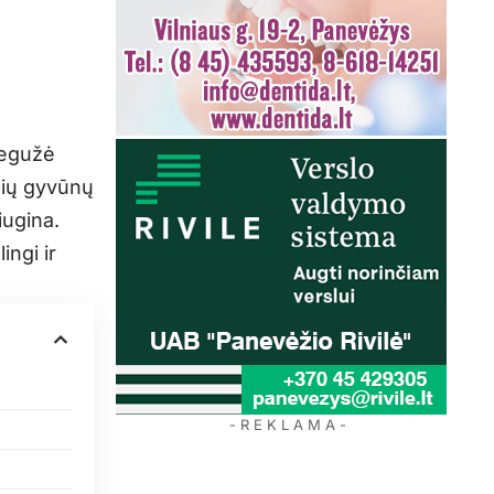
Gegužė
bių gyvūnų
ugina.
ingi ir
- R E K L A M A -