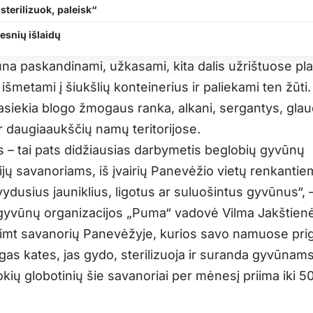
sterilizuok, paleisk“
esnių išlaidų
ūna paskandinami, užkasami, kita dalis užrištuose pla
šmetami į šiukšlių konteinerius ir paliekami ten žūti
asiekia blogo žmogaus ranka, alkani, sergantys, glau
r daugiaaukščių namų teritorijose.
s – tai pats didžiausias darbymetis beglobių gyvūnų
jų savanoriams, iš įvairių Panevėžio vietų renkantiem
vydusius jauniklius, ligotus ar suluošintus gyvūnus“, 
gyvūnų organizacijos „Puma“ vadovė Vilma Jakštienė
ešimt savanorių Panevėžyje, kurios savo namuose pri
ngas kates, jas gydo, sterilizuoja ir suranda gyvūnam
ių globotinių šie savanoriai per mėnesį priima iki 50