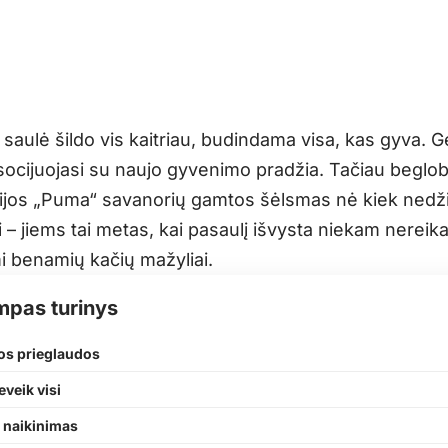
 saulė šildo vis kaitriau, budindama visa, kas gyva. 
socijuojasi su naujo gyvenimo pradžia. Tačiau beglo
ijos „Puma“ savanorių gamtos šėlsmas nė kiek nedži
i – jiems tai metas, kai pasaulį išvysta niekam nereikal
i benamių kačių mažyliai.
mpas turinys
os prieglaudos
veik visi
 naikinimas