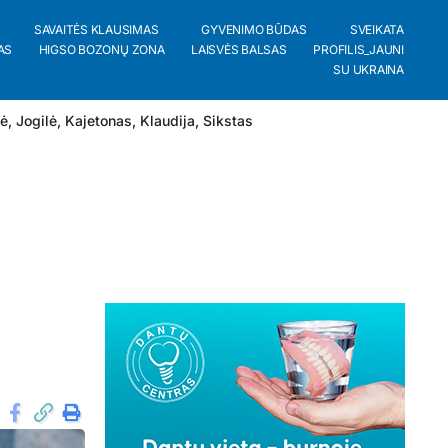
SAVAITĖS KLAUSIMAS
GYVENIMO BŪDAS
SVEIKATA
AS
HIGSO BOZONŲ ZONA
LAISVĖS BALSAS
PROFILIS_JAUNI
SU UKRAINA
lė
,
Jogilė
,
Kajetonas
,
Klaudija
,
Sikstas