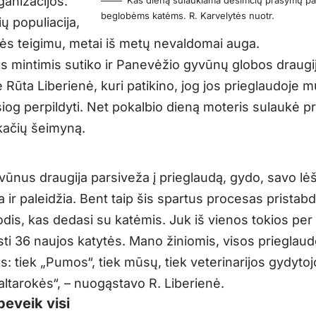
ganizacijos.
Kas dieną sulaukiama dešimčių prašymų pa
beglobėms katėms. R. Karvelytės nuotr.
ų populiacija,
s teigimu, metai iš metų nevaldomai auga.
s mintimis sutiko ir Panevėžio gyvūnų globos draugi
 Rūta Liberienė, kuri patikino, jog jos prieglaudoje m
esiog perpildyti. Net pokalbio dieną moteris sulaukė 
 kačių šeimyną.
vūnus draugija parsiveža į prieglaudą, gydo, savo lė
ja ir paleidžia. Bent taip šis spartus procesas prista
odis, kas dedasi su katėmis. Juk iš vienos tokios pe
asti 36 naujos katytės. Mano žiniomis, visos prieglau
s: tiek „Pumos“, tiek mūsų, tiek veterinarijos gydyto
altarokės“, – nuogąstavo R. Liberienė.
eveik visi