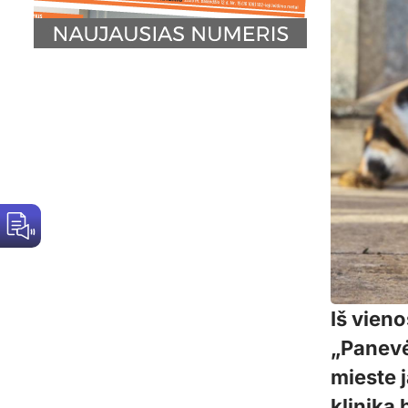
Iš vieno
„Panevė
mieste 
klinika 