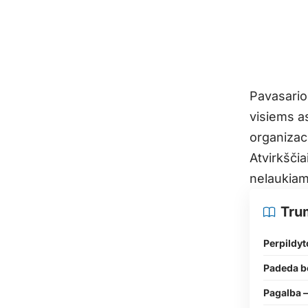
Pavasario
visiems a
organizac
Atvirkščia
nelaukiam
Tru
Perpildyt
Padeda be
Pagalba –