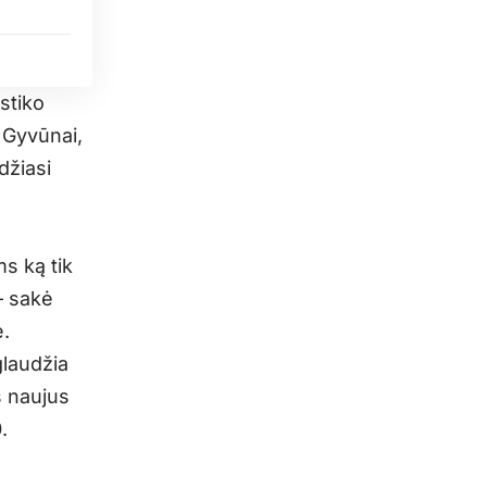
stiko
. Gyvūnai,
džiasi
s ką tik
– sakė
.
glaudžia
s naujus
.