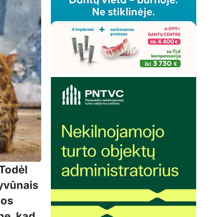
 Todėl
gyvūnais
jos
inę, kad