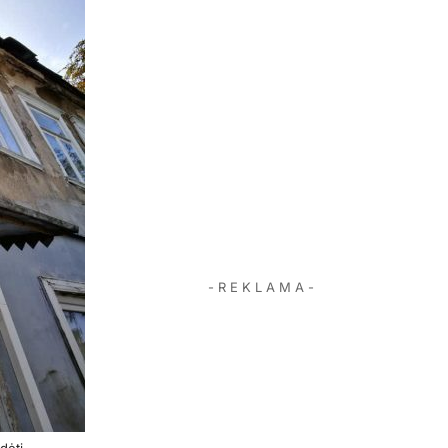
- R E K L A M A -