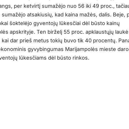
ngs, per ketvirtį sumažėjo nuo 56 iki 49 proc., tačia
c. sumažėjo atsakiusių, kad kaina mažės, dalis. Beje, 
kai šoktelėjo gyventojų lūkesčiai dėl būsto kainų
ės apskrityje. Ten birželį 55 proc. apklaustųjų lauk
 kai dar prieš metus tokių buvo tik 40 procentų. Pan
ekonominis gyvybingumas Marijampolės mieste daro
yventojų lūkesčiams dėl būsto rinkos.