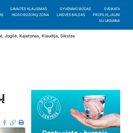
SAVAITĖS KLAUSIMAS
GYVENIMO BŪDAS
SVEIKATA
AS
HIGSO BOZONŲ ZONA
LAISVĖS BALSAS
PROFILIS_JAUNI
SU UKRAINA
lė
,
Jogilė
,
Kajetonas
,
Klaudija
,
Sikstas
ų