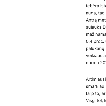
tebėra ist
auga, tad
Antrą met
sulauks E
mažinamas
0,4 proc.
palūkanų 
veikiausia
norma 201
Artimiausi
smarkiau 
tarp to, a
Visgi tol,