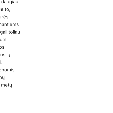
ų daugiau
e to,
turės
unantiems
ali toliau
dėl
ios
usijų
i.
ienomis
imų
4 metų