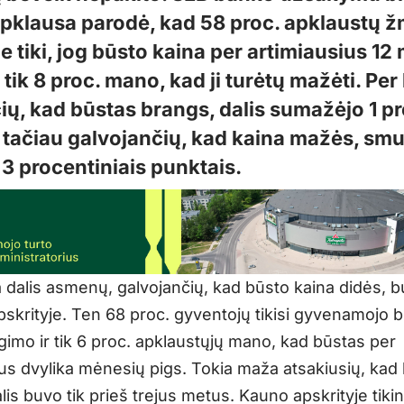
 apklausa parodė, kad 58 proc. apklaustų 
e tiki, jog būsto kaina per artimiausius 1
r tik 8 proc. mano, kad ji turėtų mažėti. Per 
ų, kad būstas brangs, dalis sumažėjo 1 pr
 tačiau galvojančių, kad kaina mažės, sm
 3 procentiniais punktais.
a dalis asmenų, galvojančių, kad būsto kaina didės, 
apskrityje. Ten 68 proc. gyventojų tikisi gyvenamojo 
gimo ir tik 6 proc. apklaustųjų mano, kad būstas per
ius dvylika mėnesių pigs. Tokia maža atsakiusių, kad 
is buvo tik prieš trejus metus. Kauno apskrityje tikin