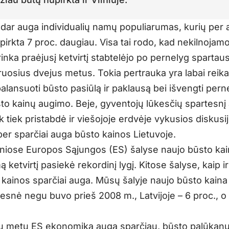
s dar auga individualių namų populiarumas, kurių per 
upirkta 7 proc. daugiau. Visa tai rodo, kad nekilnojamo
inka praėjusį ketvirtį stabtelėjo po pernelyg sparta
ruosius dvejus metus. Tokia pertrauka yra labai reika
alansuoti būsto pasiūlą ir paklausą bei išvengti pern
sto kainų augimo. Beje, gyventojų lūkesčių spartesnį
k tiek pristabdė ir viešojoje erdvėje vykusios diskusi
 per sparčiai auga būsto kainos Lietuvoje.
niose Europos Sąjungos (ES) šalyse naujo būsto kai
 ketvirtį pasiekė rekordinį lygį. Kitose šalyse, kaip ir
 kainos sparčiai auga. Mūsų šalyje naujo būsto kaina
snė negu buvo prieš 2008 m., Latvijoje – 6 proc., o E
u metu ES ekonomika auga sparčiau, būsto palūkan