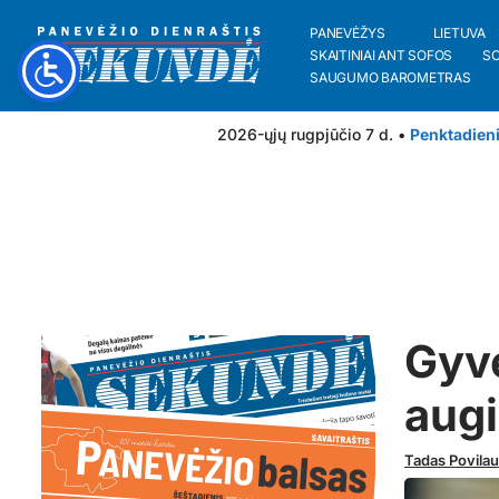
PANEVĖŽYS
LIETUVA
SKAITINIAI ANT SOFOS
S
SAUGUMO BAROMETRAS
2026-ųjų rugpjūčio 7 d. •
Penktadien
Gyve
aug
Tadas Povila