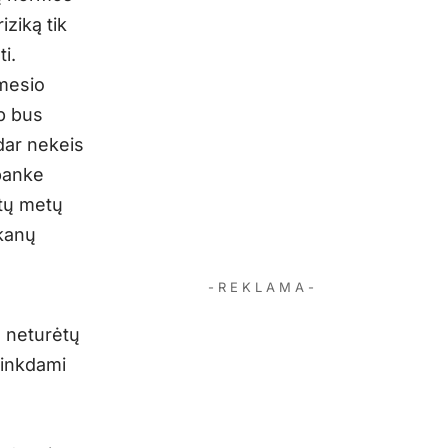
iziką tik
i.
ėmesio
p bus
ar nekeis
banke
tų metų
ūkanų
- R E K L A M A -
ų neturėtų
rinkdami