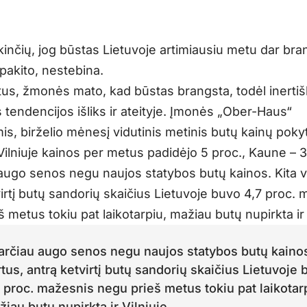
ikinčių, jog būstas Lietuvoje artimiausiu metu dar bra
pakito, nestebina.
tus, žmonės mato, kad būstas brangsta, todėl inerti
 tendencijos išliks ir ateityje. Įmonės „Ober-Haus“
s, birželio mėnesį vidutinis metinis butų kainų poky
 Vilniuje kainos per metus padidėjo 5 proc., Kaune – 3
augo senos negu naujos statybos butų kainos. Kita v
irtį butų sandorių skaičius Lietuvoje buvo 4,7 proc.
 metus tokiu pat laikotarpiu, mažiau butų nupirkta ir 
arčiau augo senos negu naujos statybos butų kainos
tus, antrą ketvirtį butų sandorių skaičius Lietuvoje
 proc. mažesnis negu prieš metus tokiu pat laikotar
iau butų nupirkta ir Vilniuje.