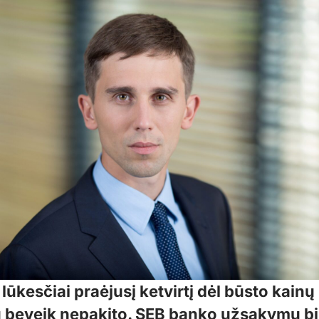
ūkesčiai praėjusį ketvirtį dėl būsto kainų
 beveik nepakito. SEB banko užsakymu bi