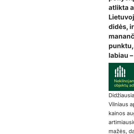
atlikta
Lietuvoj
didės, i
mananči
punktu,
labiau –
Didžiausi
Vilniaus 
kainos au
artimiaus
mažės, dal