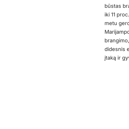
būstas bra
iki 11 pro
metu gero
Marijampol
brangimo,
didesnis 
įtaką ir g