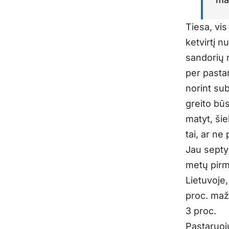
Tiesa, vi
ketvirtį n
sandorių r
per pasta
norint sub
greito bū
matyt, šie
tai, ar ne
Jau septy
metų pirmą
Lietuvoje,
proc. maže
3 proc.
Pastaruoj