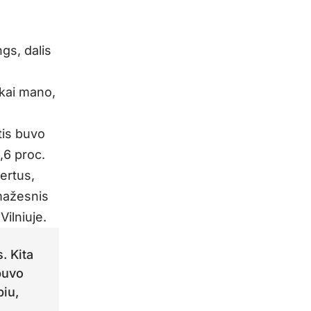
ngs, dalis
škai mano,
tis buvo
,6 proc.
ertus,
 mažesnis
Vilniuje.
. Kita
 buvo
piu,