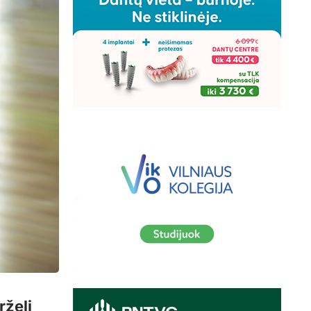
rželį