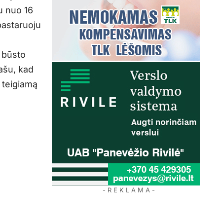
u nuo 16
pastaruoju
ė būsto
ašu, kad
 teigiamą
- R E K L A M A -