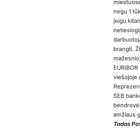
miestuose
negu 1 tūk
jeigu kita
netiesiog
darbuotoja
brangti. Ž
mažesnio 
EURIBOR p
viešojoje 
Reprezent
SEB banko
bendrovė 
amžiaus gy
Tadas Pov