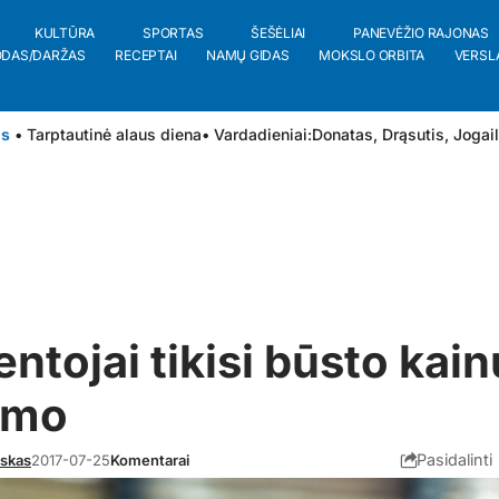
KULTŪRA
SPORTAS
ŠEŠĖLIAI
PANEVĖŽIO RAJONAS
ODAS/DARŽAS
RECEPTAI
NAMŲ GIDAS
MOKSLO ORBITA
VERSL
is
• Tarptautinė alaus diena
• Vardadieniai:
Donatas
,
Drąsutis
,
Jogai
ntojai tikisi būsto kain
imo
Pasidalinti
uskas
2017-07-25
Komentarai