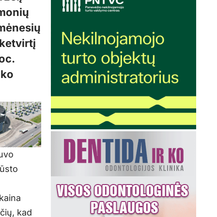
žmonių
2 mėnesių
ketvirtį
oc.
uko
buvo
būsto
kaina
čių, kad