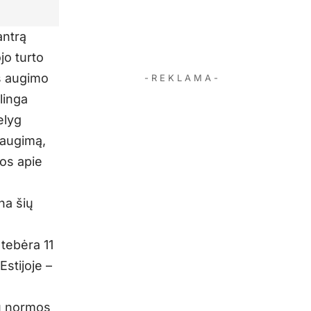
antrą
jo turto
us augimo
- R E K L A M A -
linga
elyg
 augimą,
jos apie
na šių
 tebėra 11
stijoje –
ų normos