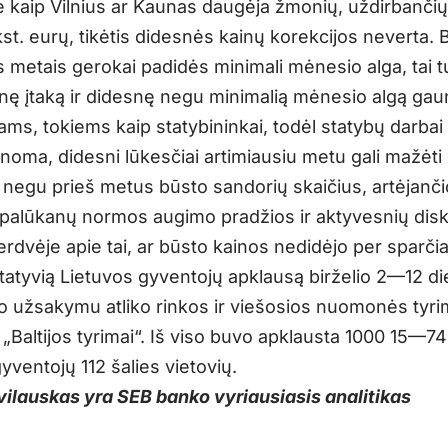
 kaip Vilnius ar Kaunas daugėja žmonių, uždirbanči
st. eurų, tikėtis didesnės kainų korekcijos neverta. B
is metais gerokai padidės minimali mėnesio alga, tai 
inę įtaką ir didesnę negu minimalią mėnesio algą ga
ms, tokiems kaip statybininkai, todėl statybų darbai g
inoma, didesni lūkesčiai artimiausiu metu gali mažėti 
negu prieš metus būsto sandorių skaičius, artėjanč
alūkanų normos augimo pradžios ir aktyvesnių disk
erdvėje apie tai, ar būsto kainos nedidėjo per sparčia
atyvią Lietuvos gyventojų apklausą birželio 2—12 d
 užsakymu atliko rinkos ir viešosios nuomonės tyr
„Baltijos tyrimai“. Iš viso buvo apklausta 1000 15—7
ventojų 112 šalies vietovių.
ilauskas yra SEB banko vyriausiasis analitikas