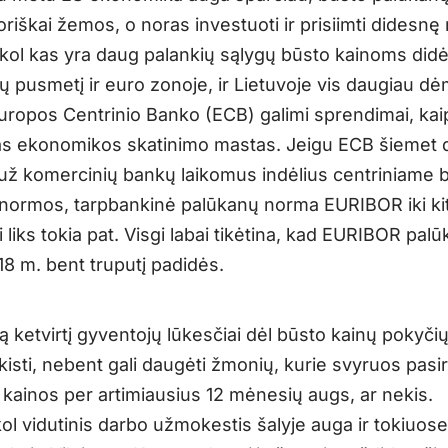
oriškai žemos, o noras investuoti ir prisiimti didesnę r
 kol kas yra daug palankių sąlygų būsto kainoms didėt
ų pusmetį ir euro zonoje, ir Lietuvoje vis daugiau d
uropos Centrinio Banko (ECB) galimi sprendimai, kai
 ekonomikos skatinimo mastas. Jeigu ECB šiemet d
 už komercinių bankų laikomus indėlius centriniame 
normos, tarpbankinė palūkanų norma EURIBOR iki ki
i liks tokia pat. Visgi labai tikėtina, kad EURIBOR pal
8 m. bent truputį padidės.
ą ketvirtį gyventojų lūkesčiai dėl būsto kainų pokyči
kisti, nebent gali daugėti žmonių, kurie svyruos pasi
r kainos per artimiausius 12 mėnesių augs, ar nekis.
 kol vidutinis darbo užmokestis šalyje auga ir tokiuose