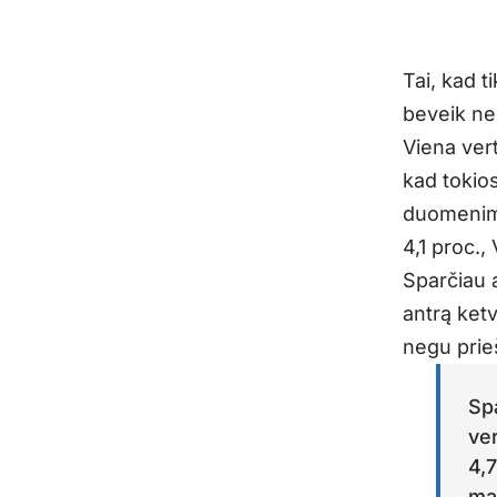
Tai, kad t
beveik ne
Viena ver
kad tokios
duomenimi
4,1 proc.,
Sparčiau 
antrą ketv
negu prieš
Sp
ver
4,7
maž