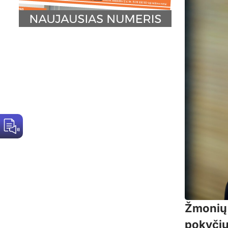
Žmonių l
pokyčių