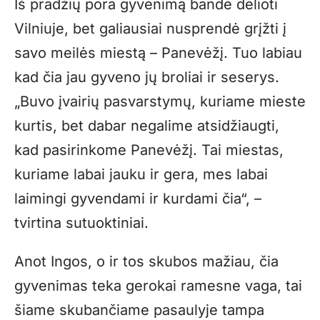
Iš pradžių pora gyvenimą bandė dėlioti
Vilniuje, bet galiausiai nusprendė grįžti į
savo meilės miestą – Panevėžį. Tuo labiau
kad čia jau gyveno jų broliai ir seserys.
„Buvo įvairių pasvarstymų, kuriame mieste
kurtis, bet dabar negalime atsidžiaugti,
kad pasirinkome Panevėžį. Tai miestas,
kuriame labai jauku ir gera, mes labai
laimingi gyvendami ir kurdami čia“, –
tvirtina sutuoktiniai.
Anot Ingos, o ir tos skubos mažiau, čia
gyvenimas teka gerokai ramesne vaga, tai
šiame skubančiame pasaulyje tampa