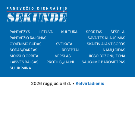
PANEVĖŽYS
LIETUVA
KULTŪRA
SPORTAS
ŠEŠĖLIAI
PANEVĖŽIO RAJONAS
SAVAITĖS KLAUSIMAS
GYVENIMO BŪDAS
SVEIKATA
SKAITINIAI ANT SOFOS
SODAS/DARŽAS
RECEPTAI
NAMŲ GIDAS
MOKSLO ORBITA
VERSLAS
HIGSO BOZONŲ ZONA
LAISVĖS BALSAS
PROFILIS_JAUNI
SAUGUMO BAROMETRAS
SU UKRAINA
2026 rugpjūčio 6 d. •
Ketvirtadienis