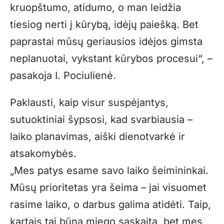
kruopštumo, atidumo, o man leidžia
tiesiog nerti į kūrybą, idėjų paiešką. Bet
paprastai mūsų geriausios idėjos gimsta
neplanuotai, vykstant kūrybos procesui“, –
pasakoja I. Pociulienė.
Paklausti, kaip visur suspėjantys,
sutuoktiniai šypsosi, kad svarbiausia –
laiko planavimas, aiški dienotvarkė ir
atsakomybės.
„Mes patys esame savo laiko šeimininkai.
Mūsų prioritetas yra šeima – jai visuomet
rasime laiko, o darbus galima atidėti. Taip,
kartais tai būna miego sąskaita, bet mes