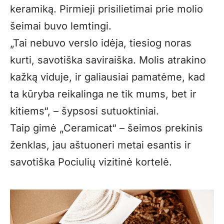
keramiką. Pirmieji prisilietimai prie molio
šeimai buvo lemtingi.
„Tai nebuvo verslo idėja, tiesiog noras
kurti, savotiška saviraiška. Molis atrakino
kažką viduje, ir galiausiai pamatėme, kad
ta kūryba reikalinga ne tik mums, bet ir
kitiems“, – šypsosi sutuoktiniai.
Taip gimė „Ceramicat“ – šeimos prekinis
ženklas, jau aštuoneri metai esantis ir
savotiška Pociulių vizitinė kortelė.