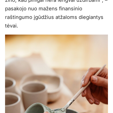
žino, kad pinigai nėra lengvai uždirbami“, –
pasakojo nuo mažens finansinio
raštingumo įgūdžius atžaloms diegiantys
tėvai.