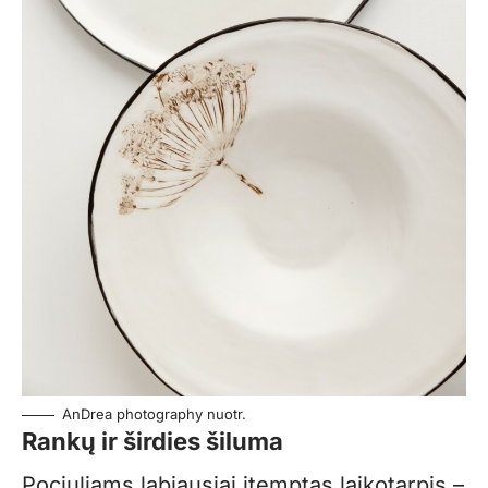
AnDrea photography nuotr.
Rankų ir širdies šiluma
Pociuliams labiausiai įtemptas laikotarpis –