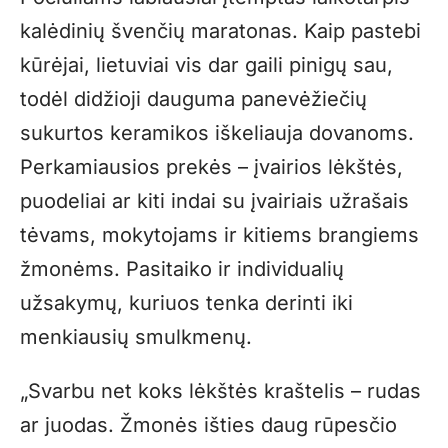
kalėdinių švenčių maratonas. Kaip pastebi
kūrėjai, lietuviai vis dar gaili pinigų sau,
todėl didžioji dauguma panevėžiečių
sukurtos keramikos iškeliauja dovanoms.
Perkamiausios prekės – įvairios lėkštės,
puodeliai ar kiti indai su įvairiais užrašais
tėvams, mokytojams ir kitiems brangiems
žmonėms. Pasitaiko ir individualių
užsakymų, kuriuos tenka derinti iki
menkiausių smulkmenų.
„Svarbu net koks lėkštės kraštelis – rudas
ar juodas. Žmonės išties daug rūpesčio