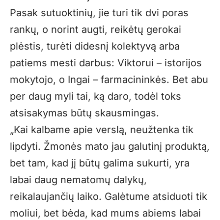
Pasak sutuoktinių, jie turi tik dvi poras
rankų, o norint augti, reikėtų gerokai
plėstis, turėti didesnį kolektyvą arba
patiems mesti darbus: Viktorui – istorijos
mokytojo, o Ingai – farmacininkės. Bet abu
per daug myli tai, ką daro, todėl toks
atsisakymas būtų skausmingas.
„Kai kalbame apie verslą, neužtenka tik
lipdyti. Žmonės mato jau galutinį produktą,
bet tam, kad jį būtų galima sukurti, yra
labai daug nematomų dalykų,
reikalaujančių laiko. Galėtume atsiduoti tik
moliui, bet bėda, kad mums abiems labai