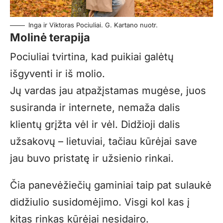
Inga ir Viktoras Pociuliai. G. Kartano nuotr.
Molinė terapija
Pociuliai tvirtina, kad puikiai galėtų
išgyventi ir iš molio.
Jų vardas jau atpažįstamas mugėse, juos
susiranda ir internete, nemaža dalis
klientų grįžta vėl ir vėl. Didžioji dalis
užsakovų – lietuviai, tačiau kūrėjai save
jau buvo pristatę ir užsienio rinkai.
Čia panevėžiečių gaminiai taip pat sulaukė
didžiulio susidomėjimo. Visgi kol kas į
kitas rinkas kūrėjai nesidairo.