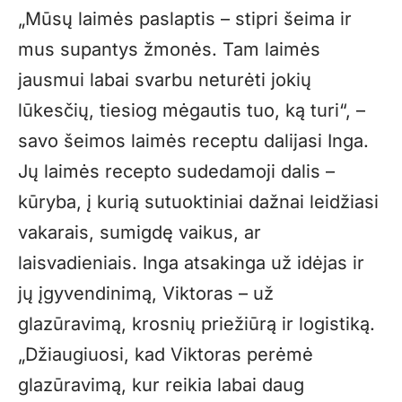
„Mūsų laimės paslaptis – stipri šeima ir
mus supantys žmonės. Tam laimės
jausmui labai svarbu neturėti jokių
lūkesčių, tiesiog mėgautis tuo, ką turi“, –
savo šeimos laimės receptu dalijasi Inga.
Jų laimės recepto sudedamoji dalis –
kūryba, į kurią sutuoktiniai dažnai leidžiasi
vakarais, sumigdę vaikus, ar
laisvadieniais. Inga atsakinga už idėjas ir
jų įgyvendinimą, Viktoras – už
glazūravimą, krosnių priežiūrą ir logistiką.
„Džiaugiuosi, kad Viktoras perėmė
glazūravimą, kur reikia labai daug