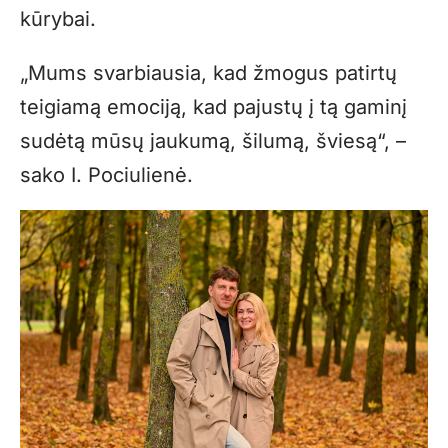
kūrybai.
„Mums svarbiausia, kad žmogus patirtų
teigiamą emociją, kad pajustų į tą gaminį
sudėtą mūsų jaukumą, šilumą, šviesą“, –
sako I. Pociulienė.