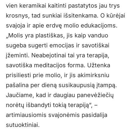
vien keramikai kaitinti pastatytos jau trys
krosnys, tad sunkiai išsitenkama. O kūrėjai
svajoja ir apie erdvę molio edukacijoms.
„Molis yra plastiškas, jis kaip vanduo
sugeba sugerti emocijas ir savotiškai
įžeminti. Neabejotinai tai yra terapija,
savotiška meditacijos forma. Užtenka
prisiliesti prie molio, ir jis akimirksniu
pašalina per dieną susikaupusią įtampą.
Jaučiame, kad ir daugiau panevėžiečių
norėtų išbandyti tokią terapiją“, –
artimiausiomis svajonėmis pasidalija
sutuoktiniai.