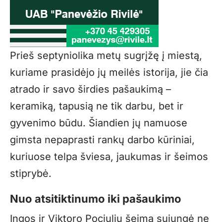
Prieš septyniolika metų sugrįžę į miestą,
kuriame prasidėjo jų meilės istorija, jie čia
atrado ir savo širdies pašaukimą –
keramiką, tapusią ne tik darbu, bet ir
gyvenimo būdu. Šiandien jų namuose
gimsta nepaprasti rankų darbo kūriniai,
kuriuose telpa šviesa, jaukumas ir šeimos
stiprybė.
Nuo atsitiktinumo iki pašaukimo
Ingos ir Viktoro Pociulių šeimą sujungė ne