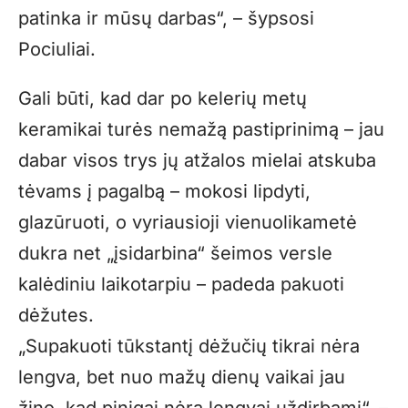
patinka ir mūsų darbas“, – šypsosi
Pociuliai.
Gali būti, kad dar po kelerių metų
keramikai turės nemažą pastiprinimą – jau
dabar visos trys jų atžalos mielai atskuba
tėvams į pagalbą – mokosi lipdyti,
glazūruoti, o vyriausioji vienuolikametė
dukra net „įsidarbina“ šeimos versle
kalėdiniu laikotarpiu – padeda pakuoti
dėžutes.
„Supakuoti tūkstantį dėžučių tikrai nėra
lengva, bet nuo mažų dienų vaikai jau