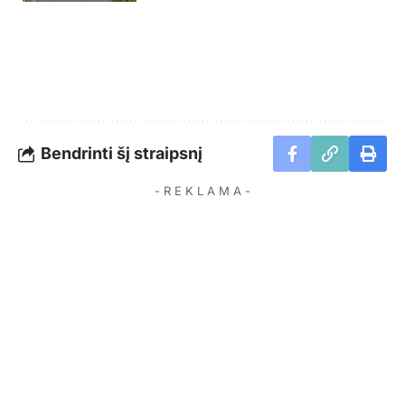
Bendrinti šį straipsnį
- R E K L A M A -