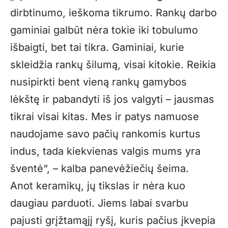
dirbtinumo, ieškoma tikrumo. Rankų darbo
gaminiai galbūt nėra tokie iki tobulumo
išbaigti, bet tai tikra. Gaminiai, kurie
skleidžia rankų šilumą, visai kitokie. Reikia
nusipirkti bent vieną rankų gamybos
lėkštę ir pabandyti iš jos valgyti – jausmas
tikrai visai kitas. Mes ir patys namuose
naudojame savo pačių rankomis kurtus
indus, tada kiekvienas valgis mums yra
šventė“, – kalba panevėžiečių šeima.
Anot keramikų, jų tikslas ir nėra kuo
daugiau parduoti. Jiems labai svarbu
pajusti grįžtamąjį ryšį, kuris pačius įkvepia