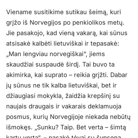
Viename susitikime sutikau šeimą, kuri
grįžo iš Norvegijos po penkiolikos metų.
Jie pasakojo, kad vieną vakarą, kai sūnus
atsisakė kalbėti lietuviškai ir tepasakė:
„Man lengviau norvegiškai“, jiems
skaudžiai suspaudė širdį. Tai buvo ta
akimirka, kai suprato – reikia grįžti. Dabar
jų sūnus ne tik kalba lietuviškai, bet ir
džiaugiasi mokykla, žaidžia krepšinį su
naujais draugais ir vakarais deklamuoja
posmus, kurių Norvegijoje niekada nebūtų
išmokęs. „Sunku? Taip. Bet verta – šimtą
kartų verta“, – pasakė tėvai su šypsena.