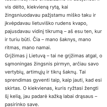
vis dėlto, kiekvieną rytą, kai
žingsniuodavau pažįstamu miško taku ir
įkvėpdavau lietuviško rudens kvapo,
pajusdavau vidinį tikrumą – aš esu ten, kur
ir turiu būti. Čia – mano šaknys, mano
ritmas, mano namai.
Grįžimas į Lietuvą – tai ne grįžimas atgal, o
sąmoningas žingsnis pirmyn, arčiau savo
vertybių, artimųjų ir tikrų šaknų. Tai
sprendimas gyventi taip, kaip jauti, kad esi
skirtas. O kiekvienas, kuris ryžtasi žengti
šį kelią, jau padarė kažką labai drąsaus –
pasirinko save.