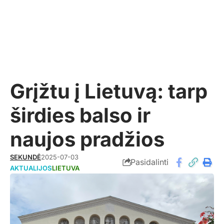
Grįžtu į Lietuvą: tarp
širdies balso ir
naujos pradžios
SEKUNDĖ
2025-07-03
Pasidalinti
AKTUALIJOS
LIETUVA