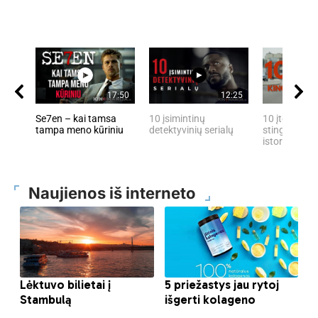
17:50
12:25
Se7en – kai tamsa
10 įsimintinų
10 įtemptų, 
tampa meno kūriniu
detektyvinių serialų
stingdančių 
istorijų
Naujienos iš interneto