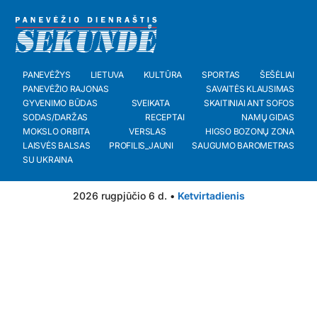
PANEVĖŽYS
LIETUVA
KULTŪRA
SPORTAS
ŠEŠĖLIAI
PANEVĖŽIO RAJONAS
SAVAITĖS KLAUSIMAS
GYVENIMO BŪDAS
SVEIKATA
SKAITINIAI ANT SOFOS
SODAS/DARŽAS
RECEPTAI
NAMŲ GIDAS
MOKSLO ORBITA
VERSLAS
HIGSO BOZONŲ ZONA
LAISVĖS BALSAS
PROFILIS_JAUNI
SAUGUMO BAROMETRAS
SU UKRAINA
2026 rugpjūčio 6 d. •
Ketvirtadienis