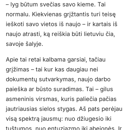
– lyg būtum svečias savo kieme. Tai
normalu. Kiekvienas grįžtantis turi teisę
ieškoti savo vietos iš naujo – ir kartais iš
naujo atrasti, ką reiškia būti lietuviu čia,
savoje šalyje.
Apie tai retai kalbama garsiai, tačiau
grįžimas – tai kur kas daugiau nei
dokumentų sutvarkymas, naujo darbo
paieška ar būsto suradimas. Tai – gilus
asmeninis virsmas, kuris paliečia pačias
jautriausias sielos stygas. Aš pats perėjau
visą spektrą jausmų: nuo džiugesio iki
tuštumos, nuo entuziazmo iki abejonės. Ir