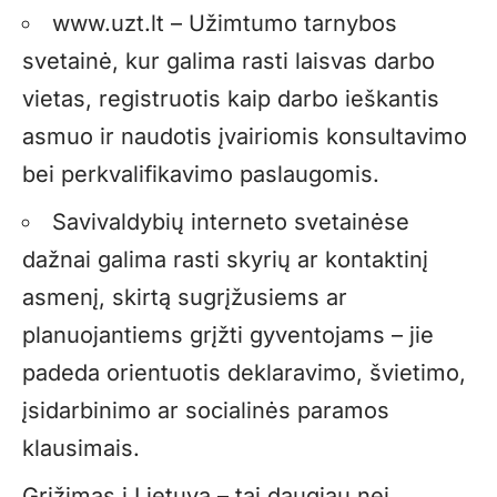
www.uzt.lt – Užimtumo tarnybos
svetainė, kur galima rasti laisvas darbo
vietas, registruotis kaip darbo ieškantis
asmuo ir naudotis įvairiomis konsultavimo
bei perkvalifikavimo paslaugomis.
Savivaldybių interneto svetainėse
dažnai galima rasti skyrių ar kontaktinį
asmenį, skirtą sugrįžusiems ar
planuojantiems grįžti gyventojams – jie
padeda orientuotis deklaravimo, švietimo,
įsidarbinimo ar socialinės paramos
klausimais.
Grįžimas į Lietuvą – tai daugiau nei