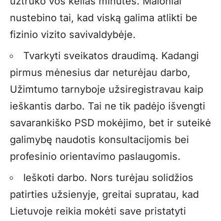
užtruko vos kelias minutes. Maloniai
nustebino tai, kad viską galima atlikti be
fizinio vizito savivaldybėje.
Tvarkyti sveikatos draudimą. Kadangi
pirmus mėnesius dar neturėjau darbo,
Užimtumo tarnyboje užsiregistravau kaip
ieškantis darbo. Tai ne tik padėjo išvengti
savarankiško PSD mokėjimo, bet ir suteikė
galimybę naudotis konsultacijomis bei
profesinio orientavimo paslaugomis.
Ieškoti darbo. Nors turėjau solidžios
patirties užsienyje, greitai supratau, kad
Lietuvoje reikia mokėti save pristatyti