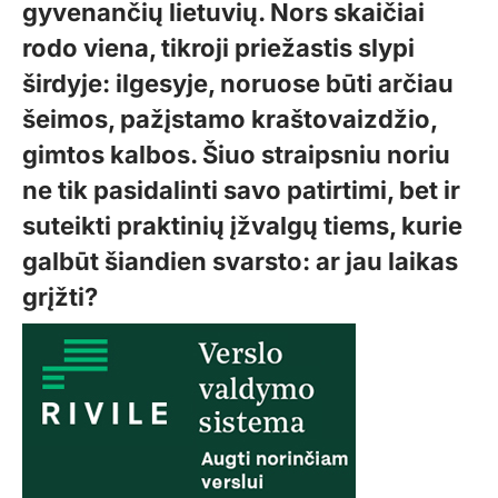
gyvenančių lietuvių. Nors skaičiai
rodo viena, tikroji priežastis slypi
širdyje: ilgesyje, noruose būti arčiau
šeimos, pažįstamo kraštovaizdžio,
gimtos kalbos. Šiuo straipsniu noriu
ne tik pasidalinti savo patirtimi, bet ir
suteikti praktinių įžvalgų tiems, kurie
galbūt šiandien svarsto: ar jau laikas
grįžti?