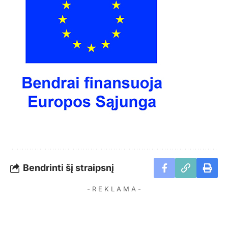
Bendrinti šį straipsnį
- R E K L A M A -