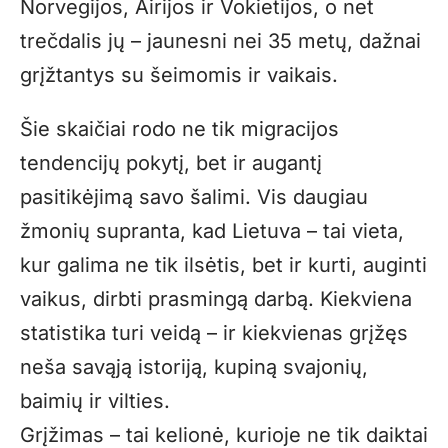
Norvegijos, Airijos ir Vokietijos, o net
trečdalis jų – jaunesni nei 35 metų, dažnai
grįžtantys su šeimomis ir vaikais.
Šie skaičiai rodo ne tik migracijos
tendencijų pokytį, bet ir augantį
pasitikėjimą savo šalimi. Vis daugiau
žmonių supranta, kad Lietuva – tai vieta,
kur galima ne tik ilsėtis, bet ir kurti, auginti
vaikus, dirbti prasmingą darbą. Kiekviena
statistika turi veidą – ir kiekvienas grįžęs
neša savąją istoriją, kupiną svajonių,
baimių ir vilties.
Grįžimas – tai kelionė, kurioje ne tik daiktai