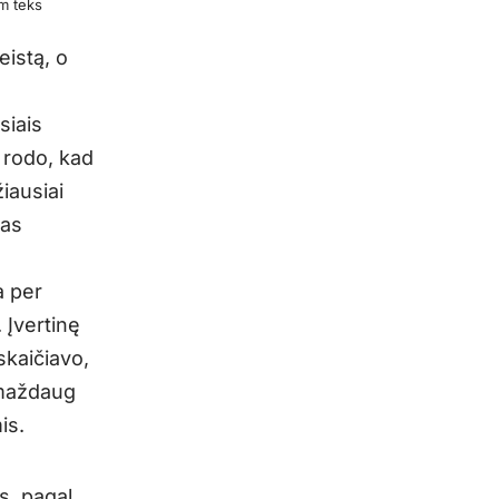
am teks
eistą, o
siais
 rodo, kad
iausiai
nas
a per
 Įvertinę
pskaičiavo,
a maždaug
is.
as, pagal