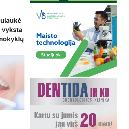
sulaukė
s vyksta
 mokyklų