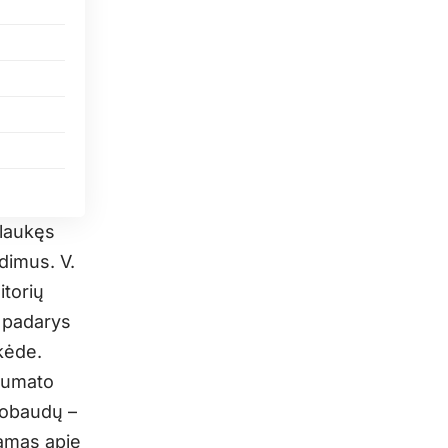
laukęs
dimus. V.
torių
ą padarys
kėde.
numato
uobaudų –
amas apie