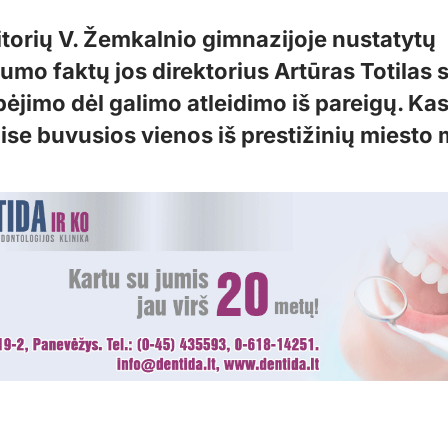
itorių V. Žemkalnio gimnazijoje nustatytų
umo faktų jos direktorius Artūras Totilas 
pėjimo dėl galimo atleidimo iš pareigų. Ka
ise buvusios vienos iš prestižinių miesto