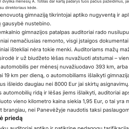
r dvylika mėnesių A. Totilas dar kartą padarys tuos pačius pažeidimus, j
i su direktoriaus kėde.
renovuotą gimnaziją tikrintojai aptiko nugyventą ir apl
 gausybė nustebino.
emkalnio gimnazijos patalpas auditoriai rado nusilupu
eniai nemačiusias remonto, visgi įstaigos dokumentai
iniai ištekliai nėra tokie menki. Auditoriams mažų maž
sirodė ir už biudžeto lėšas nuvažiuoti atstumai – vie
automobilis per mėnesį nuvažiuodavo 393 km, arba
ai 19 km per dieną, o automobiliams išlaikyti gimnazij
s išleido daugiau nei 8000 Eur jai skirtų asignavimų.
 automobilių ridą ir lėšas jiems išlaikyti, auditoriai a
uoto vieno kilometro kaina siekia 1,95 Eur, o tai yr
rt brangiau, nei Panevėžyje naudotis taksi paslaugom
ė priedą
ykų auditoriai aptiko ir patikrinę pedagogų tarifikacij