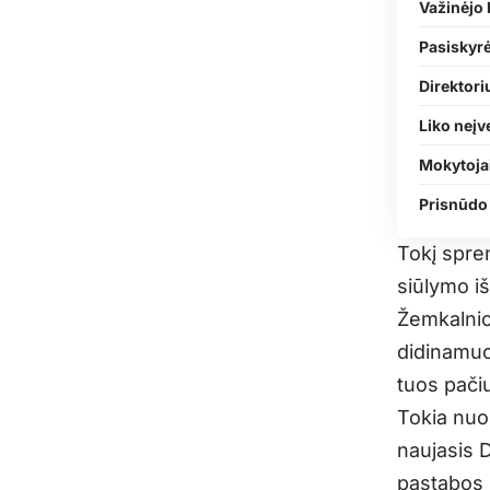
Važinėjo 
Pasiskyrė
Direktori
Liko neįv
Mokytojai
Prisnūdo 
Tokį spre
siūlymo iš
Žemkalnio
didinamuoj
tuos pačiu
Tokia nuo
naujasis 
pastabos 