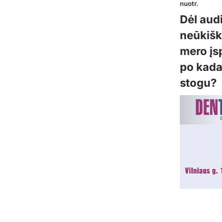
nuotr.
Dėl aud
neūkišk
mero įs
po kada
stogu?