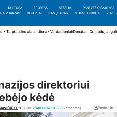
KULTŪRA
SPORTAS
ŠEŠĖLIAI
PANEVĖŽIO RAJONAS
ODAS/DARŽAS
RECEPTAI
NAMŲ GIDAS
MOKSLO ORBITA
VERSL
is
• Tarptautinė alaus diena
• Vardadieniai:
Donatas
,
Drąsutis
,
Jogai
azijos direktoriui
ebėjo kėdė
Pasidalinti
MAVIČIŪTĖ
2017-09-28
AKTUALIJOS
30 komentarų