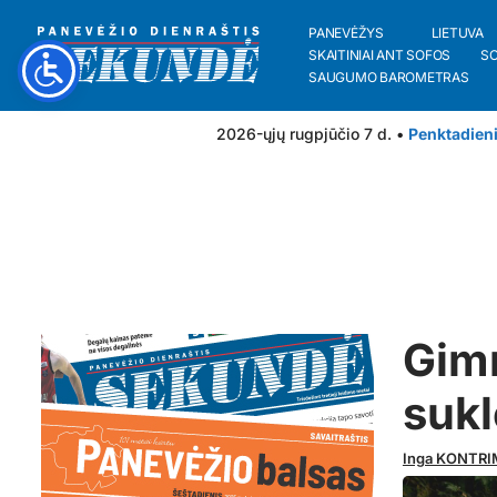
PANEVĖŽYS
LIETUVA
SKAITINIAI ANT SOFOS
S
SAUGUMO BAROMETRAS
2026-ųjų rugpjūčio 7 d. •
Penktadien
Gimn
sukl
Inga KONTRI