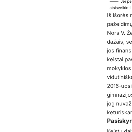
Jei pe
atsisveikint
Iš išorės 
pažeidimų
Nors V. Ž
dažais, s
jos finans
keistai pa
mokyklos 
vidutinišk
2016-uosiu
gimnazijos
jog nuvaži
keturiska
Pasiskyr
Keistų dal