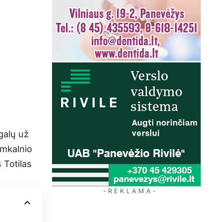
galų už
emkalnio
 Totilas
- R E K L A M A -