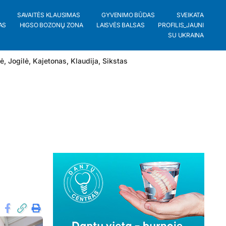
SAVAITĖS KLAUSIMAS
GYVENIMO BŪDAS
SVEIKATA
AS
HIGSO BOZONŲ ZONA
LAISVĖS BALSAS
PROFILIS_JAUNI
SU UKRAINA
lė
,
Jogilė
,
Kajetonas
,
Klaudija
,
Sikstas