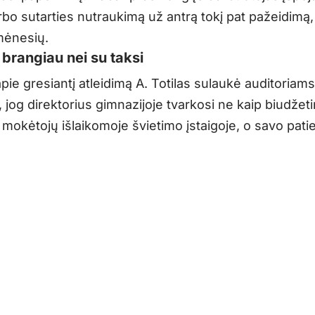
rbo sutarties nutraukimą už antrą tokį pat pažeidimą
mėnesių.
 brangiau nei su taksi
pie gresiantį atleidimą A. Totilas sulaukė auditoriams
 jog direktorius gimnazijoje tvarkosi ne kaip biudžeti
mokėtojų išlaikomoje švietimo įstaigoje, o savo pati