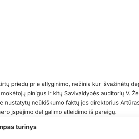
irtų priedų prie atlyginimo, nežinia kur išvažinėtų de
mokėtojų pinigus ir kitų Savivaldybės auditorių V. Ž
je nustatytų neūkiškumo faktų jos direktorius Artūras
ero įspėjimo dėl galimo atleidimo iš pareigų.
mpas turinys