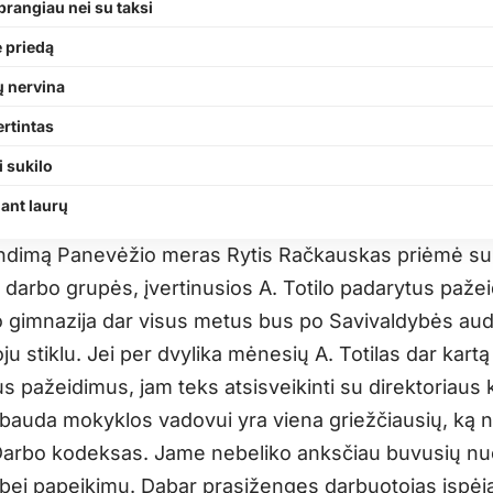
brangiau nei su taksi
 priedą
ų nervina
ertintas
 sukilo
ant laurų
ndimą Panevėžio meras Rytis Račkauskas priėmė su
 darbo grupės, įvertinusios A. Totilo padarytus pažei
 gimnazija dar visus metus bus po Savivaldybės audi
u stiklu. Jei per dvylika mėnesių A. Totilas dar kart
s pažeidimus, jam teks atsisveikinti su direktoriaus 
bauda mokyklos vadovui yra viena griežčiausių, ką 
Darbo kodeksas. Jame nebeliko anksčiau buvusių n
bei papeikimų. Dabar prasižengęs darbuotojas įspėj