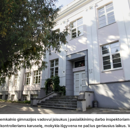
Žemkalnio gimnazijos vadovui įsisukus į pasiaiškinimų darbo inspektoriams
kontrolieriams karuselę, mokykla išgyvena ne pačius geriausius laikus. V