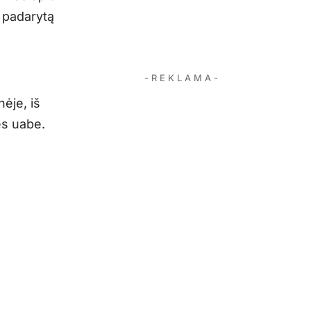
, padarytą
- R E K L A M A -
nėje, iš
es uabe.