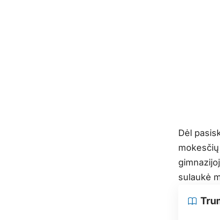
Dėl pasisk
mokesčių 
gimnazijo
sulaukė m
Tru