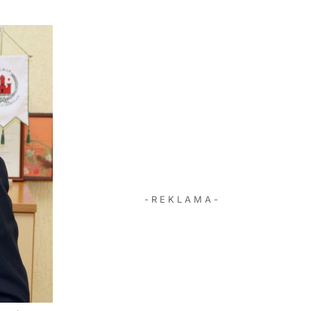
- R E K L A M A -