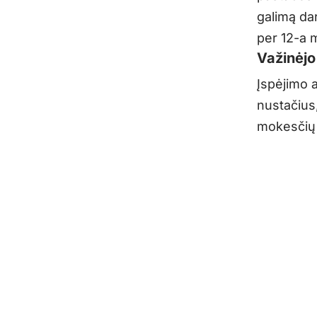
galimą da
per 12-a 
Važinėjo
Įspėjimo a
nustačius,
mokesčių 