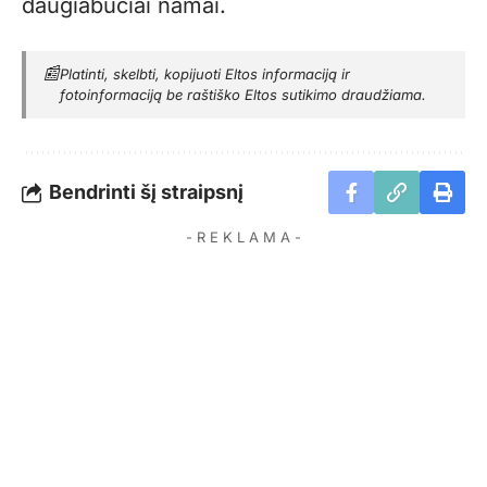
daugiabučiai namai.
📰
Platinti, skelbti, kopijuoti Eltos informaciją ir
fotoinformaciją be raštiško Eltos sutikimo draudžiama.
Bendrinti šį straipsnį
- R E K L A M A -