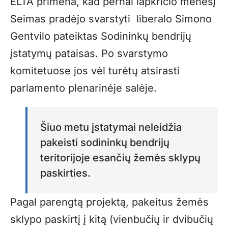
ELTA primena, kad pernai lapkričio mėnesį
Seimas pradėjo svarstyti liberalo Simono
Gentvilo pateiktas Sodininkų bendrijų
įstatymų pataisas. Po svarstymo
komitetuose jos vėl turėtų atsirasti
parlamento plenarinėje salėje.
Šiuo metu įstatymai neleidžia
pakeisti sodininkų bendrijų
teritorijoje esančių žemės sklypų
paskirties.
Pagal parengtą projektą, pakeitus žemės
sklypo paskirtį į kitą (vienbučių ir dvibučių