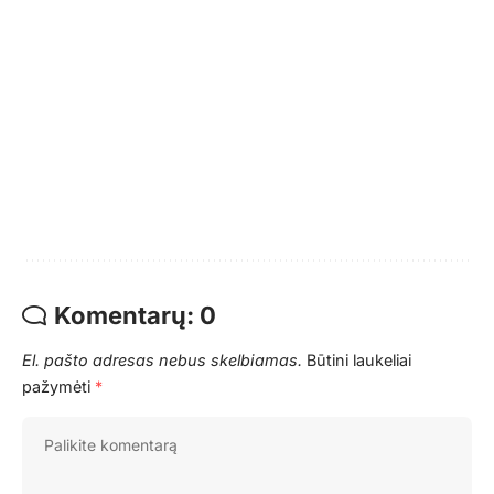
Komentarų: 0
El. pašto adresas nebus skelbiamas.
Būtini laukeliai
pažymėti
*