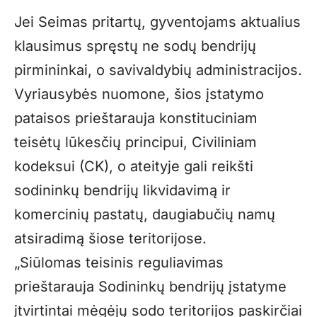
Jei Seimas pritartų, gyventojams aktualius
klausimus spręstų ne sodų bendrijų
pirmininkai, o savivaldybių administracijos.
Vyriausybės nuomone, šios įstatymo
pataisos prieštarauja konstituciniam
teisėtų lūkesčių principui, Civiliniam
kodeksui (CK), o ateityje gali reikšti
sodininkų bendrijų likvidavimą ir
komercinių pastatų, daugiabučių namų
atsiradimą šiose teritorijose.
„Siūlomas teisinis reguliavimas
prieštarauja Sodininkų bendrijų įstatyme
įtvirtintai mėgėjų sodo teritorijos paskirčiai