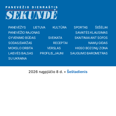
PANEVĖŽYS
LIETUVA
KULTŪRA
SPORTAS
ŠEŠĖLIAI
PANEVĖŽIO RAJONAS
SAVAITĖS KLAUSIMAS
GYVENIMO BŪDAS
SVEIKATA
SKAITINIAI ANT SOFOS
SODAS/DARŽAS
RECEPTAI
NAMŲ GIDAS
MOKSLO ORBITA
VERSLAS
HIGSO BOZONŲ ZONA
LAISVĖS BALSAS
PROFILIS_JAUNI
SAUGUMO BAROMETRAS
SU UKRAINA
2026 rugpjūčio 8 d. •
Šeštadienis