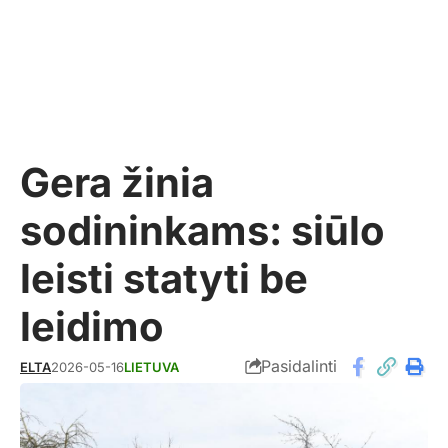
Gera žinia
sodininkams: siūlo
leisti statyti be
leidimo
Pasidalinti
ELTA
2026-05-16
LIETUVA