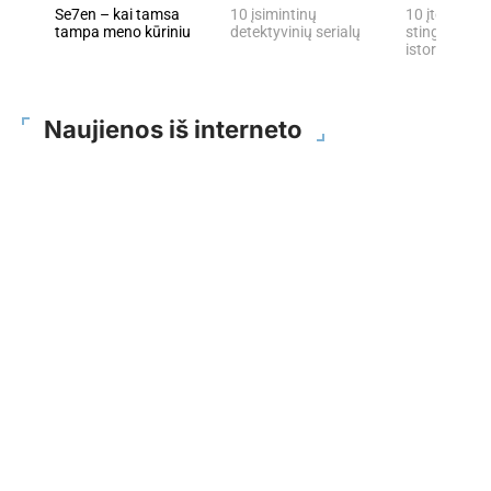
Se7en – kai tamsa
10 įsimintinų
10 įtemptų, 
tampa meno kūriniu
detektyvinių serialų
stingdančių 
istorijų
Naujienos iš interneto