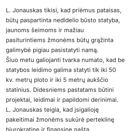
L. Jonauskas tikisi, kad priėmus pataisas,
būtų paspartinta nedidelio būsto statyba,
jaunoms šeimoms ir mažiau
pasiturintiems žmonėms būtų grąžinta
galimybė pigiau pasistatyti namą.
Šiuo metu galiojanti tvarka numato, kad be
statybos leidimo galima statyti tik iki 50
kv. metrų ploto ir iki 5 metrų aukščio
statinius. Didesniems pastatams būtini
projektai, leidimai ir papildomi derinimai.
L. Jonauskas teigia, kad įsigalioję
pakeitimai žmonėms sukūrė perteklinę
biurokratinę ir finansinę naštą.