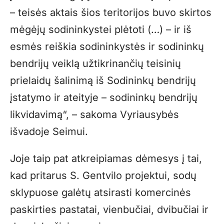
– teisės aktais šios teritorijos buvo skirtos
mėgėjų sodininkystei plėtoti (…) – ir iš
esmės reiškia sodininkystės ir sodininkų
bendrijų veiklą užtikrinančių teisinių
prielaidų šalinimą iš Sodininkų bendrijų
įstatymo ir ateityje – sodininkų bendrijų
likvidavimą“, – sakoma Vyriausybės
išvadoje Seimui.
Joje taip pat atkreipiamas dėmesys į tai,
kad pritarus S. Gentvilo projektui, sodų
sklypuose galėtų atsirasti komercinės
paskirties pastatai, vienbučiai, dvibučiai ir