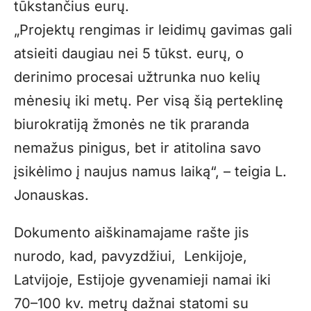
tūkstančius eurų.
„Projektų rengimas ir leidimų gavimas gali
atsieiti daugiau nei 5 tūkst. eurų, o
derinimo procesai užtrunka nuo kelių
mėnesių iki metų. Per visą šią perteklinę
biurokratiją žmonės ne tik praranda
nemažus pinigus, bet ir atitolina savo
įsikėlimo į naujus namus laiką“, – teigia L.
Jonauskas.
Dokumento aiškinamajame rašte jis
nurodo, kad, pavyzdžiui, Lenkijoje,
Latvijoje, Estijoje gyvenamieji namai iki
70–100 kv. metrų dažnai statomi su