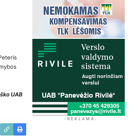
Peteris
amybos
tiško UAB
- R E K L A M A -