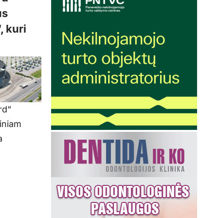
us
, kuri
rd“
tiniam
a