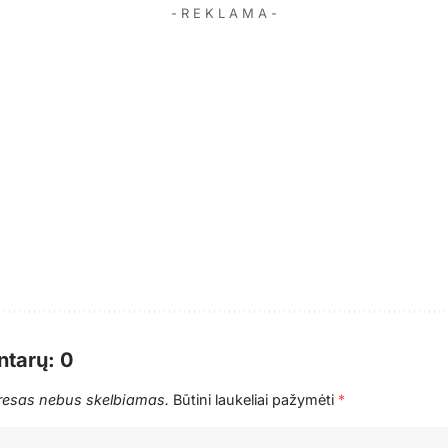
- R E K L A M A -
tarų: 0
dresas nebus skelbiamas.
Būtini laukeliai pažymėti
*