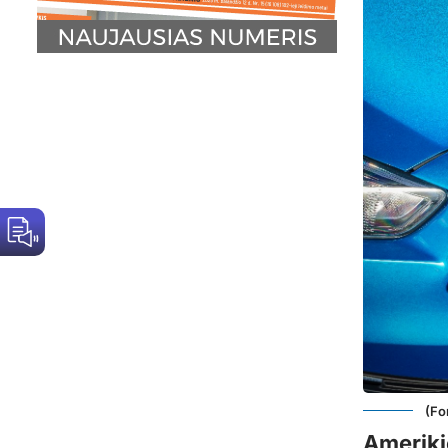
(Fo
Ameriki