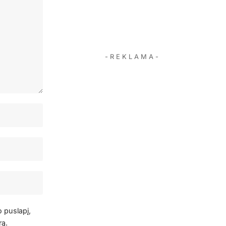
- R E K L A M A -
o puslapį,
rą.