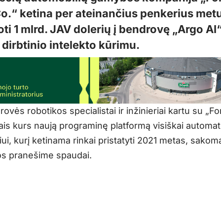
o.“ ketina per ateinančius penkerius met
ti 1 mlrd. JAV dolerių į bendrovę „Argo AI“
dirbtinio intelekto kūrimu.
ovės robotikos specialistai ir inžinieriai kartu su „Fo
ais kurs naują programinę platformą visiškai automa
ui, kurį ketinama rinkai pristatyti 2021 metas, sakom
s pranešime spaudai.