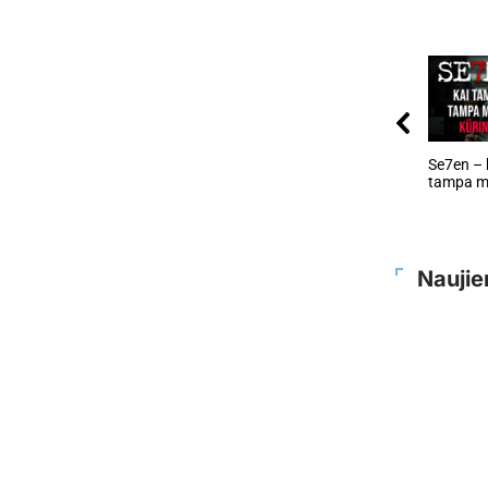
Se7en – 
tampa m
Naujie