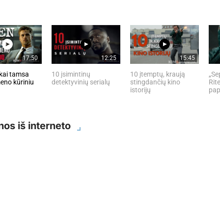
17:50
12:25
15:45
kai tamsa
10 įsimintinų
10 įtemptų, kraują
„Se
eno kūriniu
detektyvinių serialų
stingdančių kino
Rite
istorijų
pap
nos iš interneto