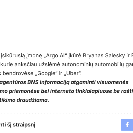
 įsikūrusią įmonę „Argo AI“ įkūrė Bryanas Salesky ir 
 kurie anksčiau užsiėmė autonominių automobilių g
s bendrovėse „Google“ ir „Uber“.
agentūros BNS informaciją atgaminti visuomenės
mo priemonėse bei interneto tinklalapiuose be raš
tikimo draudžiama.
ti šį straipsnį