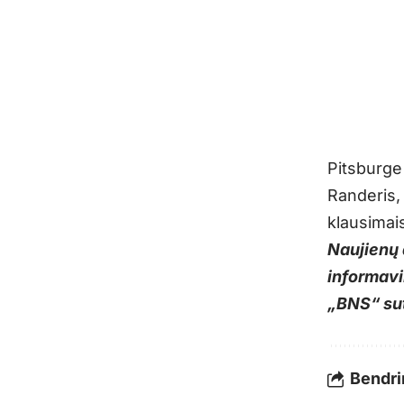
Pitsburge
Randeris,
klausimai
Naujienų 
informavi
„BNS“ su
Bendrin