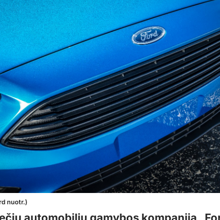
rd nuotr.)
ečių automobilių gamybos kompanija „Fo