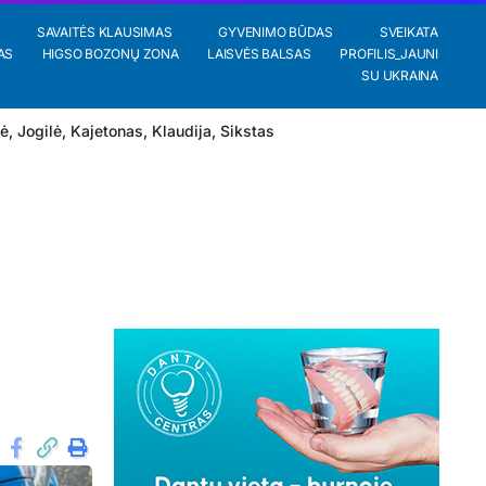
SAVAITĖS KLAUSIMAS
GYVENIMO BŪDAS
SVEIKATA
AS
HIGSO BOZONŲ ZONA
LAISVĖS BALSAS
PROFILIS_JAUNI
SU UKRAINA
lė
,
Jogilė
,
Kajetonas
,
Klaudija
,
Sikstas