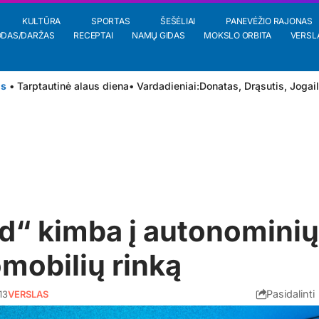
KULTŪRA
SPORTAS
ŠEŠĖLIAI
PANEVĖŽIO RAJONAS
ODAS/DARŽAS
RECEPTAI
NAMŲ GIDAS
MOKSLO ORBITA
VERSL
is
• Tarptautinė alaus diena
• Vardadieniai:
Donatas
,
Drąsutis
,
Jogai
d“ kimba į autonominių
mobilių rinką
Pasidalinti
13
VERSLAS