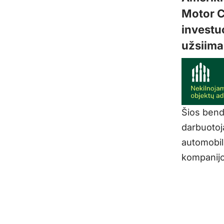
Motor C
investuo
užsiima 
Šios bendr
darbuotoj
automobili
kompanijo