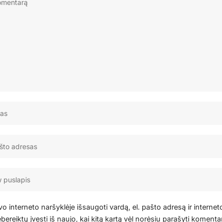
o interneto naršyklėje išsaugoti vardą, el. pašto adresą ir internet
bereiktų įvesti iš naujo, kai kitą kartą vėl norėsiu parašyti komenta