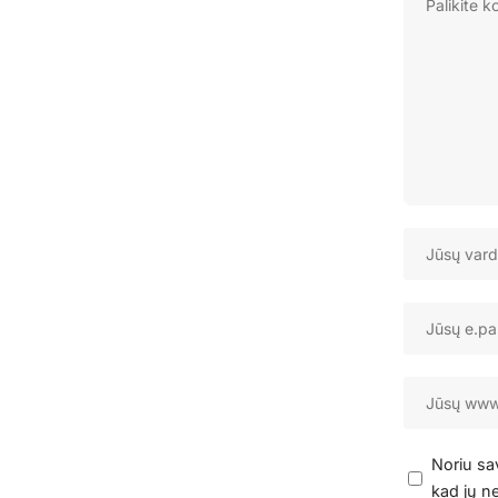
Noriu sav
kad jų ne