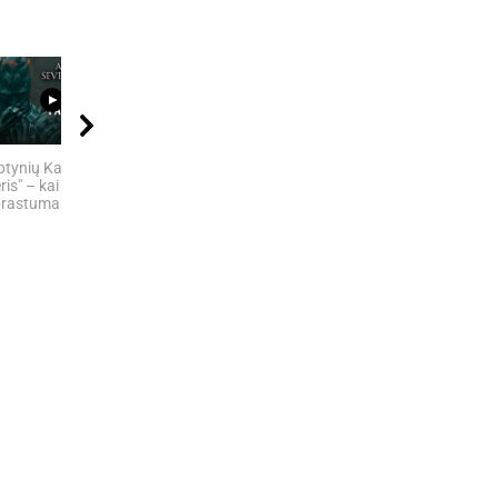
12:32
08:11
08:05
ptynių Karalysčių
„MIRĘS INTERNETAS“:
5 SENOVĖS
ris" – kai
KODĖL DIDŽIOJI...
TECHNOLOGIJOS,
rastumas nugali
KURIŲ...