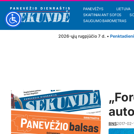
PANEVĖŽYS
LIETUVA
SKAITINIAI ANT SOFOS
S
SAUGUMO BAROMETRAS
2026-ųjų rugpjūčio 7 d. •
Penktadien
„For
auto
BNS
2017-02-