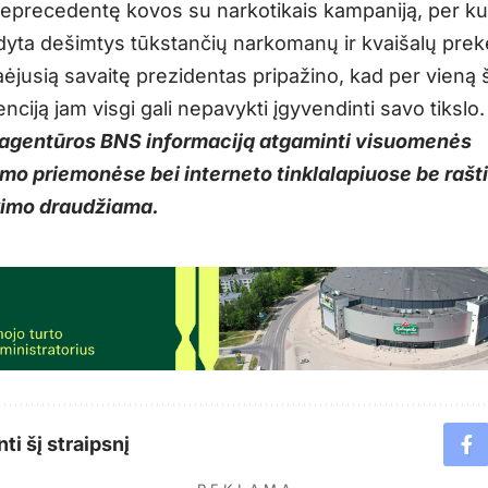
 beprecedentę kovos su narkotikais kampaniją, per ku
dyta dešimtys tūkstančių narkomanų ir kvaišalų preke
aėjusią savaitę prezidentas pripažino, kad per vieną 
ciją jam visgi gali nepavykti įgyvendinti savo tikslo.
agentūros BNS informaciją atgaminti visuomenės
mo priemonėse bei interneto tinklalapiuose be raš
kimo draudžiama.
ti šį straipsnį