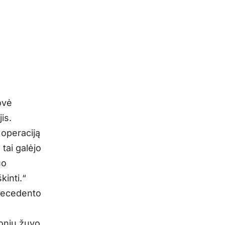
ovė
is.
 operaciją
tai galėjo
uo
kinti.“
precedento
onių žuvo