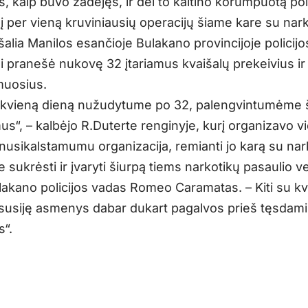
s, kaip buvo žadėjęs, ir dėl to kaltino korumpuotą poli
į per vieną kruviniausių operacijų šiame kare su nar
šalia Manilos esančioje Bulakano provincijoje policijo
i pranešė nukovę 32 įtariamus kvaišalų prekeivius i
muosius.
ekvieną dieną nužudytume po 32, palengvintumėme š
us“, – kalbėjo R.Duterte renginyje, kurį organizavo v
nusikalstamumu organizacija, remianti jo karą su nark
sukrėsti ir įvaryti šiurpą tiems narkotikų pasaulio v
lakano policijos vadas Romeo Caramatas. – Kiti su kv
 susiję asmenys dabar dukart pagalvos prieš tęsdam
s“.