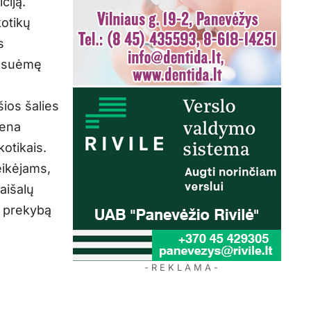
ciją.
kotikų
s
r suėmę
ios šalies
iena
otikais.
eikėjams,
aišalų
i prekybą
- R E K L A M A -