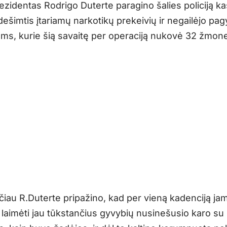
rezidentas Rodrigo Duterte paragino šalies policiją k
 dešimtis įtariamų narkotikų prekeivių ir negailėjo pa
ms, kurie šią savaitę per operaciją nukovė 32 žmon
čiau R.Duterte pripažino, kad per vieną kadenciją ja
laimėti jau tūkstančius gyvybių nusinešusio karo su