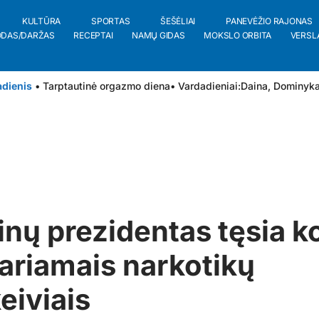
KULTŪRA
SPORTAS
ŠEŠĖLIAI
PANEVĖŽIO RAJONAS
ODAS/DARŽAS
RECEPTAI
NAMŲ GIDAS
MOKSLO ORBITA
VERSL
adienis
• Tarptautinė orgazmo diena
• Vardadieniai:
Daina
,
Dominyk
pinų prezidentas tęsia k
tariamais narkotikų
eiviais