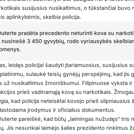
kotikais susijusius nusikaltimus, o tūkstančiai buvo 
s aplinkybėmis, skelbia policija.
Duterte pradėta precedento neturinti kova su narkoti
u nusinešė 3 450 gyvybių, rodo vyriausybės skelbia
omenys.
s, leidęs policijai šaudyti įtariamuosius, susijusius s
platinimu, sulaukė teisių gynėjų perspėjimų, kad jis g
s už nusikaltimus žmoniškumui. Filipinuose vyksta i
akcijos prieš vadinamąją kovą su narkotikais. Žmogau
igia, kad policija neteisėtai kovojo prieš silpniausius 
astodama įrodymus ir oficialius dokumentus.
Duterte pareiškė, kad būtų „laimingas nužudęs“ tris m
. Jis nesunkiai laimėjo šalies prezidento rinkimus