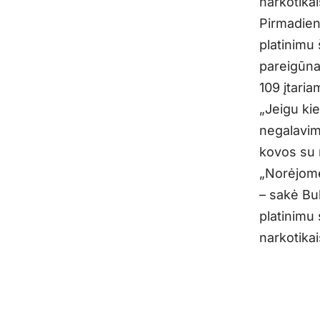
narkotikai
Pirmadien
platinimu 
pareigūna
109 įtaria
„Jeigu ki
negalavim
kovos su 
„Norėjome 
– sakė Bu
platinimu
narkotikai