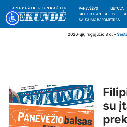
PANEVĖŽYS
LIETUVA
SKAITINIAI ANT SOFOS
S
SAUGUMO BAROMETRAS
2026-ųjų rugpjūčio 8 d. •
Šešt
Fili
su į
prek