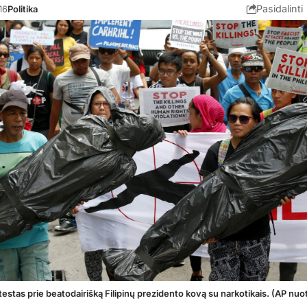
Pasidalinti
16
Politika
testas prie beatodairišką Filipinų prezidento kovą su narkotikais. (AP nuot