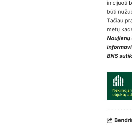
inicijuoti
būti nužu
Tačiau pr
metų kaden
Naujienų 
informavi
BNS suti
Bendrin