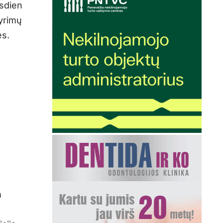
asdien
gyrimų
es.
m