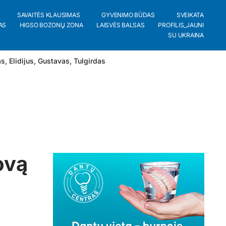
SAVAITĖS KLAUSIMAS
GYVENIMO BŪDAS
SVEIKATA
AS
HIGSO BOZONŲ ZONA
LAISVĖS BALSAS
PROFILIS_JAUNI
SU UKRAINA
as
,
Elidijus
,
Gustavas
,
Tulgirdas
ovą