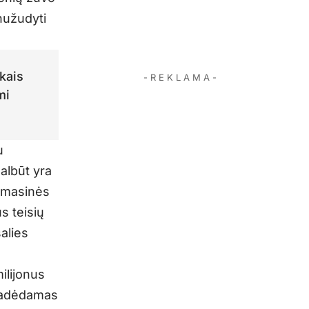
nužudyti
kais
- R E K L A M A -
mi
u
albūt yra
r masinės
s teisių
šalies
ilijonus
 žadėdamas