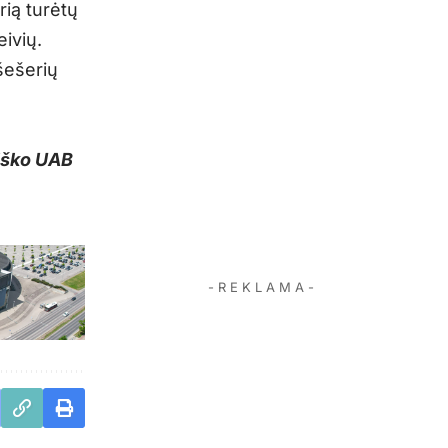
rią turėtų
ivių.
šešerių
tiško UAB
- R E K L A M A -