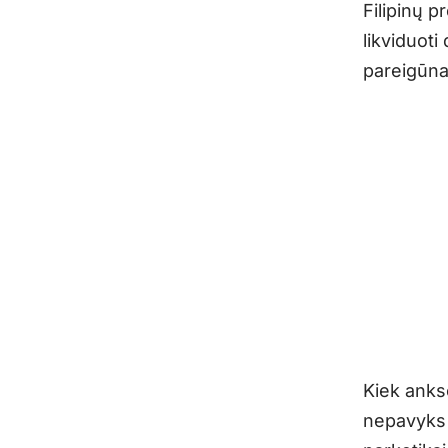
Filipinų p
likviduoti
pareigūna
Kiek anks
nepavyks 