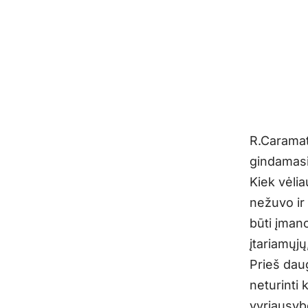
R.Caramata
gindamasi
Kiek vėli
nežuvo ir 
būti įmano
įtariamųjų
Prieš dau
neturinti
vyriausyb