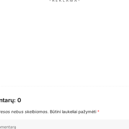
- R E K L A M A -
tarų: 0
dresas nebus skelbiamas.
Būtini laukeliai pažymėti
*