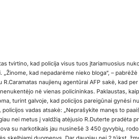
s tvirtino, kad policija visus tuos įtariamuosius nuk
. „Žinome, kad nepadarėme nieko bloga“, – pabrėžė j
au R.Caramatas naujienų agentūrai AFP sakė, kad per
nenukentėjo nė vienas policininkas. Paklaustas, kaip 
ma, turint galvoje, kad policijos pareigūnai gynėsi n
, policijos vadas atsakė: „Neprašykite manęs to paaiš
giau nei metus į valdžią atėjusio R.Duterte pradėta 
 kova su narkotikais jau nusinešė 3 450 gyvybių, rodo
ės skelbiami duomenys. Dar daugiau nei 2 tūkst. žm