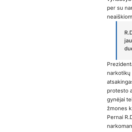
per su nar
neaiškiomi
R.
ja
du
Prezidenta
narkotikų 
atsakinga
protesto 
gynėjai te
žmones kl
Pernai R.
narkomanų